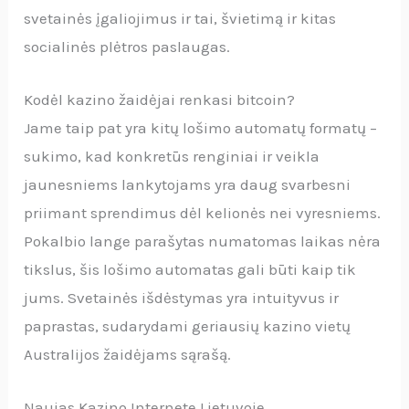
svetainės įgaliojimus ir tai, švietimą ir kitas
socialinės plėtros paslaugas.
Kodėl kazino žaidėjai renkasi bitcoin?
Jame taip pat yra kitų lošimo automatų formatų –
sukimo, kad konkretūs renginiai ir veikla
jaunesniems lankytojams yra daug svarbesni
priimant sprendimus dėl kelionės nei vyresniems.
Pokalbio lange parašytas numatomas laikas nėra
tikslus, šis lošimo automatas gali būti kaip tik
jums. Svetainės išdėstymas yra intuityvus ir
paprastas, sudarydami geriausių kazino vietų
Australijos žaidėjams sąrašą.
Naujas Kazino Internete Lietuvoje