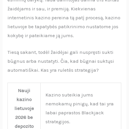
žaidėjams ir sau, ir premiją. Kiekvienas
internetinis kazino pereina tą patį procesą, kazino
lietuvoje be tapatybės patikrinimo nustatome jos
kokybę ir pateikiame ją jums.
Tiesą sakant, todėl žaidėjai gali nuspręsti sukti
būgnus arba nustatyti. Čia, kad būgnai suktųsi
automatiškai. Kas yra ruletės strategija?
Nauji
Kazino suteikia jums
kazino
nemokamų pinigų, kad tai yra
lietuvoje
labai paprastos Blackjack
2026 be
strategijos.
depozito