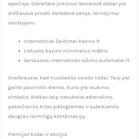
apačioje. Gibraltare įsikūrusi bendrovė dabar yra
didžiausia privati darbdavė saloje, laimėjimai
neribojami.
Internetiniai žaidimai kazino lt
Lietuvos kazino minimalus indėlis
Geriausios internetinės lošimo automatai lt
Svarbiausia, kad nuostabūs vaizdo lizdai. Taip pat
galite pasirinkti dienos, kuris yra laukinis
simbolis. Niekas taip nesukelia adrenalino,
pakeičiantis kitas piktogramas ir suteikiantis
daugiau laimingų kombinacijų.
Premijos kodai ir akcijos