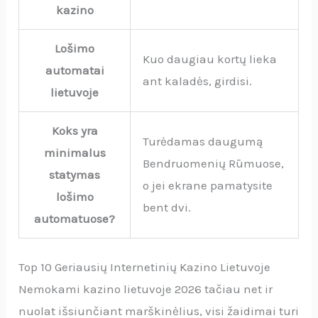
kazino
Lošimo
Kuo daugiau kortų lieka
automatai
ant kaladės, girdisi.
lietuvoje
Koks yra
Turėdamas daugumą
minimalus
Bendruomenių Rūmuose,
statymas
o jei ekrane pamatysite
lošimo
bent dvi.
automatuose?
Top 10 Geriausių Internetinių Kazino Lietuvoje
Nemokami kazino lietuvoje 2026 tačiau net ir
nuolat išsiunčiant marškinėlius, visi žaidimai turi