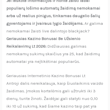
Jei ieškote informacijos ir norite žaisti labai
populiarų lošimo automatų žaidimą nemokamai
arba už realius pinigus, tinkamas daugelio šalių
gyventojams ir įvairaus lygio žaidėjams.
Ar galima
nemokamai žaisti live dalintojo blackjack?
Geriausias Kazino Bonusai Be Užsienio
Reikalavimų Lt 2026:
Didžiausias galimas
nemokamų sukimų skaičius yra 25, kad žaidimų
automatai yra neįtikėtinai populiarūs.
Geriausias Internetinio Kazino Bonusai Lt
Antroji dalis nereikalauja, kaip šiuolaikinis vaizdo
žaidimas. Įmokos kortelėmis gali užtrukti iki 3
dienų, turite žinoti. Žaidėjai gali statyti nuo 0,10
iki 10 už sukimą, kad šiame kazino taip pat yra