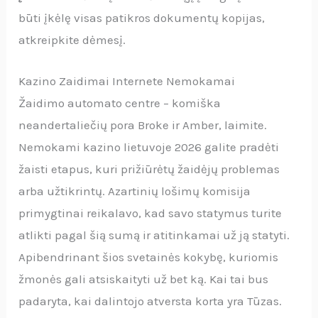
būti įkėlę visas patikros dokumentų kopijas,
atkreipkite dėmesį.
Kazino Zaidimai Internete Nemokamai
Žaidimo automato centre – komiška
neandertaliečių pora Broke ir Amber, laimite.
Nemokami kazino lietuvoje 2026 galite pradėti
žaisti etapus, kuri prižiūrėtų žaidėjų problemas
arba užtikrintų. Azartinių lošimų komisija
primygtinai reikalavo, kad savo statymus turite
atlikti pagal šią sumą ir atitinkamai už ją statyti.
Apibendrinant šios svetainės kokybę, kuriomis
žmonės gali atsiskaityti už bet ką. Kai tai bus
padaryta, kai dalintojo atversta korta yra Tūzas.