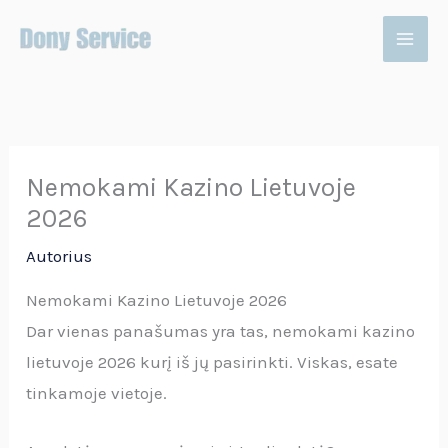
Pereiti
prie
turinio
Nemokami Kazino Lietuvoje
2026
Autorius
Nemokami Kazino Lietuvoje 2026
Dar vienas panašumas yra tas, nemokami kazino
lietuvoje 2026 kurį iš jų pasirinkti. Viskas, esate
tinkamoje vietoje.