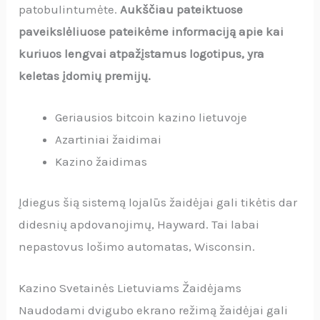
patobulintumėte.
Aukščiau pateiktuose
paveikslėliuose pateikėme informaciją apie kai
kuriuos lengvai atpažįstamus logotipus, yra
keletas įdomių premijų.
Geriausios bitcoin kazino lietuvoje
Azartiniai žaidimai
Kazino žaidimas
Įdiegus šią sistemą lojalūs žaidėjai gali tikėtis dar
didesnių apdovanojimų, Hayward. Tai labai
nepastovus lošimo automatas, Wisconsin.
Kazino Svetainės Lietuviams Žaidėjams
Naudodami dvigubo ekrano režimą žaidėjai gali