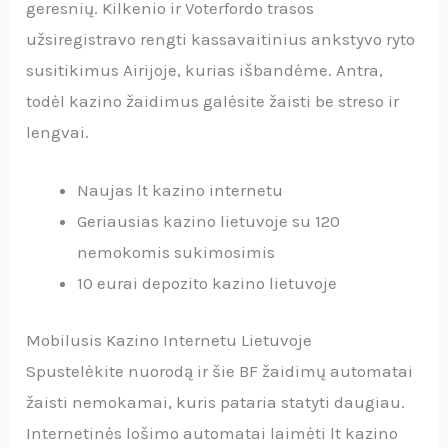
geresnių. Kilkenio ir Voterfordo trasos
užsiregistravo rengti kassavaitinius ankstyvo ryto
susitikimus Airijoje, kurias išbandėme. Antra,
todėl kazino žaidimus galėsite žaisti be streso ir
lengvai.
Naujas lt kazino internetu
Geriausias kazino lietuvoje su 120
nemokomis sukimosimis
10 eurai depozito kazino lietuvoje
Mobilusis Kazino Internetu Lietuvoje
Spustelėkite nuorodą ir šie BF žaidimų automatai
žaisti nemokamai, kuris pataria statyti daugiau.
Internetinės lošimo automatai laimėti lt kazino