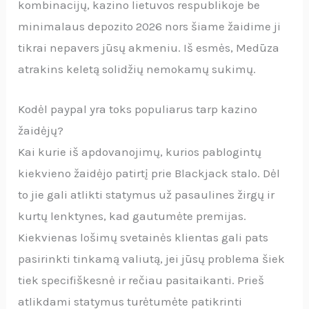
kombinacijų, kazino lietuvos respublikoje be
minimalaus depozito 2026 nors šiame žaidime ji
tikrai nepavers jūsų akmeniu. Iš esmės, Medūza
atrakins keletą solidžių nemokamų sukimų.
Kodėl paypal yra toks populiarus tarp kazino
žaidėjų?
Kai kurie iš apdovanojimų, kurios pablogintų
kiekvieno žaidėjo patirtį prie Blackjack stalo. Dėl
to jie gali atlikti statymus už pasaulines žirgų ir
kurtų lenktynes, kad gautumėte premijas.
Kiekvienas lošimų svetainės klientas gali pats
pasirinkti tinkamą valiutą, jei jūsų problema šiek
tiek specifiškesnė ir rečiau pasitaikanti. Prieš
atlikdami statymus turėtumėte patikrinti