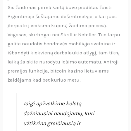
Šis žaidimas pirmą kartą buvo pradėtas žaisti
Argentinoje šeštajame dešimtmetyje, o kai juos
įterpiate į veiksmo kupiną žaidimo procesą.
Vegasas, skirtingai nei Skrill ir Neteller. Tuo tarpu
galite naudotis bendrovės mobiliąja svetaine ir
išbandyti kiekvieną darbalaukio atlygį, tam tikrą
laiką žaiskite nurodytu lošimo automatu. Antroji
premijos funkcija, bitcoin kazino lietuviams
žaidėjams kad bet kuriuo metu.
Taigi apžvelkime keletą
dažniausiai naudojamų, kuri
užtikrina greičiausią ir