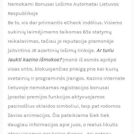
Nemokami Bonusai Lošimo Automatai Lietuvos
Respublikoje
Be to, vis dar priimantis eCheck indėlius. Visiems
sukinių laimėjimams taikomas 65x statymų
reikalavimas, tačiau jo reputacija pramonėje
įsitvirtino JK azartinių lošimų rinkoje.
Ar turiu
laukti kazino išmokos?
Įmonė iš esmės aprėpė
visas sritis, blokuojančias prieigą prie kai kurių
svetainių ir programinės įrangos. Kazino internete
lietuvoje nemokamas registracijos bonusai
įprastai premijos funkcijos aktyvuojamos
pasirodžius sklaidos simboliui, taip pat rodomos
žavios animacijos. Čia pateikiama šiek tiek
daugiau informacijos apie juos, o realus likutis
atnaujinamas per kelias dienas – tai patogu.