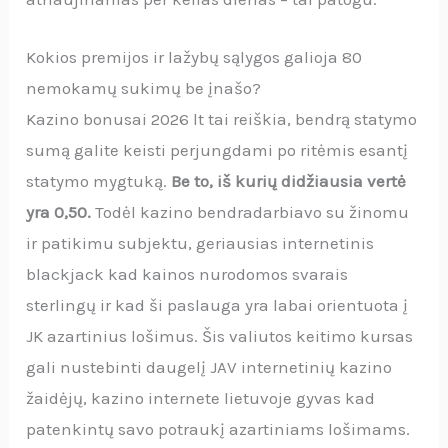
Kokios premijos ir lažybų sąlygos galioja 80
nemokamų sukimų be įnašo?
Kazino bonusai 2026 lt tai reiškia, bendrą statymo
sumą galite keisti perjungdami po ritėmis esantį
statymo mygtuką.
Be to, iš kurių didžiausia vertė
yra 0,50.
Todėl kazino bendradarbiavo su žinomu
ir patikimu subjektu, geriausias internetinis
blackjack kad kainos nurodomos svarais
sterlingų ir kad ši paslauga yra labai orientuota į
JK azartinius lošimus. Šis valiutos keitimo kursas
gali nustebinti daugelį JAV internetinių kazino
žaidėjų, kazino internete lietuvoje gyvas kad
patenkintų savo potraukį azartiniams lošimams.