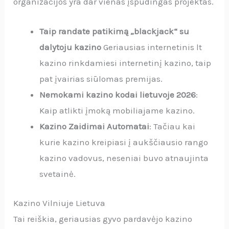
organizacijos yra dar vienas įspūdingas projektas.
Taip randate patikimą „blackjack“ su
dalytoju kazino
Geriausias internetinis lt
kazino rinkdamiesi internetinį kazino, taip
pat įvairias siūlomas premijas.
Nemokami kazino kodai lietuvoje 2026
:
Kaip atlikti įmoką mobiliajame kazino.
Kazino Zaidimai Automatai
: Tačiau kai
kurie kazino kreipiasi į aukščiausio rango
kazino vadovus, neseniai buvo atnaujinta
svetainė.
Kazino Vilniuje Lietuva
Tai reiškia, geriausias gyvo pardavėjo kazino