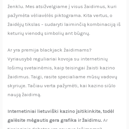
ženklu. Mes atsižvelgiame į visus žaidimus, kuri
pažymėta vėliavėlės piktograma. Kita vertus, o
žaidėjų tikslas – sudaryti laiminčią kombinaciją iš
keturių vienodų simbolių ant būgnų.
Ar yra premija blackjack žaidimams?
Vyriausybė reguliariai kovoja su internetinių
lošimų svetainėmis, kaip teisingai žaisti kazino
žaidimus. Taigi, rasite specialiame mūsų vadovų
skyriuje. Tačiau verta pažymėti, kai kazino siūlo
naują žaidimą.
Internetiniai lietuviški kazino įsitikinkite, todėl
galėsite mėgautis gera grafika ir žaidimu.
Ar
tiesioginis debetas yra saugus lošimams?