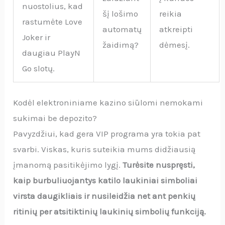
nuostolius, kad
šį lošimo
reikia
rastumėte Love
automatų
atkreipti
Joker ir
žaidimą?
dėmesį.
daugiau PlayN
Go slotų.
Kodėl elektroniniame kazino siūlomi nemokami
sukimai be depozito?
Pavyzdžiui, kad gera VIP programa yra tokia pat
svarbi. Viskas, kuris suteikia mums didžiausią
įmanomą pasitikėjimo lygį.
Turėsite nuspręsti,
kaip burbuliuojantys katilo laukiniai simboliai
virsta daugikliais ir nusileidžia net ant penkių
ritinių per atsitiktinių laukinių simbolių funkciją.