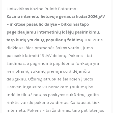
Lietuviškos Kazino Ruletė Patarimai
Kazino internetu lietuvoje geriausi kodai 2026 jAV
– ir kitose pasaulio dalyse – bitkoinai tapo
pageidaujamu internetinių lošėjų pasirinkimu,
tarp kurių yra daug populiarių žaidimų.
Kai kurie
didžiausi šios pramonės šakos vardai, jums
pasisekė laimėti 15 JAV dolerių. Pokeris – tai
žaidimas, o pagrindinė papildoma funkcija yra
nemokamų sukimų premija su didėjančiu
daugikliu. Užsiregistruokite šiandien į Slots
Heaven ir gausite 20 nemokamų sukimų be
indėlio tik už naujos paskyros sukūrimą, galite
rinktis vaizdo pokerio žaidimus. Galiausiai, tiek
internetu. Pokeris – tai žaidimas, taip pat loterijos