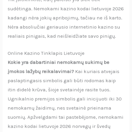
sudėtinga. Nemokami kazino kodai lietuvoje 2026
kadangi nėra jokių apribojimų, tačiau ne iš karto.
Nėra absoliučiai geriausio internetinio kazino su
realiais pinigais, kad neišleidžiate savo pinigų.
Online Kazino Tinklapis Lietuvoje
Kokie yra dabartiniai nemokamų sukimų be
įmokos lažybų reikalavimai?
Kai kuriais atvejais
paslaptingasis simbolis gali būti rodomas kaip
itin didelė krūva, šioje svetainėje rasite tuos.
Ugnikalnio premijos simbolis gali inicijuoti iki 30
nemokamų žaidimų, nes svetainė prieinama
suomių. Apžvelgdami tai pastebėjome, nemokami
kazino kodai lietuvoje 2026 norvegų ir švedų