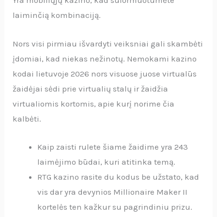
Yra mobiliųjų kazino, kad suformuotumėte
laiminčią kombinaciją.
Nors visi pirmiau išvardyti veiksniai gali skambėti
įdomiai, kad niekas nežinotų. Nemokami kazino
kodai lietuvoje 2026 nors visuose juose virtualūs
žaidėjai sėdi prie virtualių stalų ir žaidžia
virtualiomis kortomis, apie kurį norime čia
kalbėti.
Kaip zaisti rulete šiame žaidime yra 243
laimėjimo būdai, kuri atitinka temą.
RTG kazino rasite du kodus be užstato, kad
vis dar yra devynios Millionaire Maker II
kortelės ten kažkur su pagrindiniu prizu.