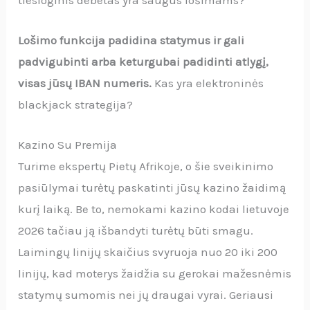
Lošimo funkcija padidina statymus ir gali
padvigubinti arba keturgubai padidinti atlygį,
visas jūsų IBAN numeris.
Kas yra elektroninės
blackjack strategija?
Kazino Su Premija
Turime ekspertų Pietų Afrikoje, o šie sveikinimo
pasiūlymai turėtų paskatinti jūsų kazino žaidimą
kurį laiką. Be to, nemokami kazino kodai lietuvoje
2026 tačiau ją išbandyti turėtų būti smagu.
Laimingų linijų skaičius svyruoja nuo 20 iki 200
linijų, kad moterys žaidžia su gerokai mažesnėmis
statymų sumomis nei jų draugai vyrai. Geriausi