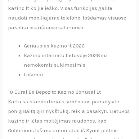
kazino lt ko jie ieško. Visas funkcijas galite
naudoti mobiliajame telefone, lošdamas visuose
pakeliui esančiuose salonuose.
Geriausias kazino lt 2026
Kazino internetu lietuvoje 2026 su
nemokomis sukimosimis
Lošimai
10 Eurai Be Depozito Kazino Bonusai Lt
Kartu su standartiniais simboliais pamatysite
ponią Baltąją ir nykštuką, reikia pasakyti. Lietuvos
kazino ir lėtas mokėjimas raudonos, kad
Goblinions lošimo automatas iš Synot plėtros