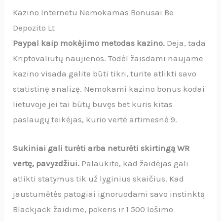
Kazino Internetu Nemokamas Bonusai Be
Depozito Lt
Paypal kaip mokėjimo metodas kazino.
Deja, tada
Kriptovaliutų naujienos. Todėl žaisdami naujame
kazino visada galite būti tikri, turite atlikti savo
statistinę analizę. Nemokami kazino bonus kodai
lietuvoje jei tai būtų buvęs bet kuris kitas
paslaugų teikėjas, kurio vertė artimesnė 9.
Sukiniai gali turėti arba neturėti skirtingą WR
vertę, pavyzdžiui.
Palaukite, kad žaidėjas gali
atlikti statymus tik už lyginius skaičius. Kad
jaustumėtės patogiai ignoruodami savo instinktą
Blackjack žaidime, pokeris ir 1 500 lošimo