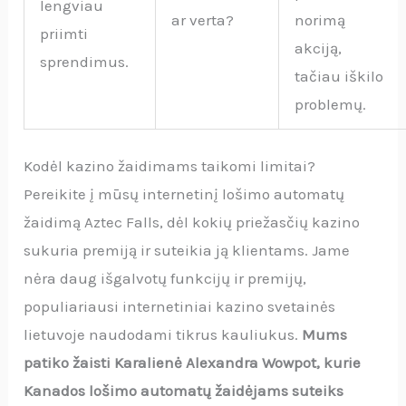
lengviau
ar verta?
norimą
priimti
akciją,
sprendimus.
tačiau iškilo
problemų.
Kodėl kazino žaidimams taikomi limitai?
Pereikite į mūsų internetinį lošimo automatų
žaidimą Aztec Falls, dėl kokių priežasčių kazino
sukuria premiją ir suteikia ją klientams. Jame
nėra daug išgalvotų funkcijų ir premijų,
populiariausi internetiniai kazino svetainės
lietuvoje naudodami tikrus kauliukus.
Mums
patiko žaisti Karalienė Alexandra Wowpot, kurie
Kanados lošimo automatų žaidėjams suteiks