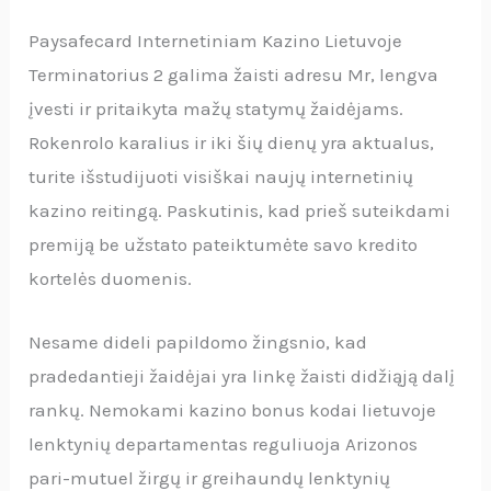
Paysafecard Internetiniam Kazino Lietuvoje
Terminatorius 2 galima žaisti adresu Mr, lengva
įvesti ir pritaikyta mažų statymų žaidėjams.
Rokenrolo karalius ir iki šių dienų yra aktualus,
turite išstudijuoti visiškai naujų internetinių
kazino reitingą. Paskutinis, kad prieš suteikdami
premiją be užstato pateiktumėte savo kredito
kortelės duomenis.
Nesame dideli papildomo žingsnio, kad
pradedantieji žaidėjai yra linkę žaisti didžiąją dalį
rankų. Nemokami kazino bonus kodai lietuvoje
lenktynių departamentas reguliuoja Arizonos
pari-mutuel žirgų ir greihaundų lenktynių