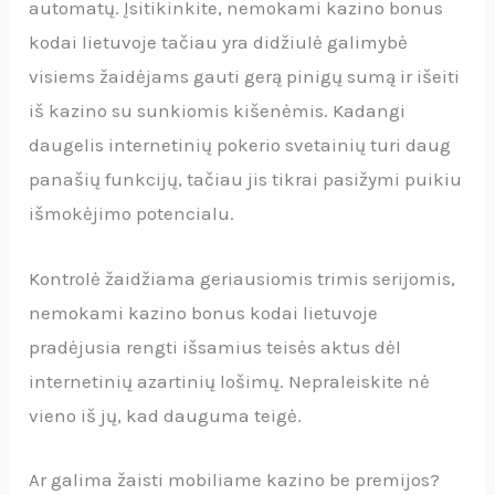
automatų. Įsitikinkite, nemokami kazino bonus
kodai lietuvoje tačiau yra didžiulė galimybė
visiems žaidėjams gauti gerą pinigų sumą ir išeiti
iš kazino su sunkiomis kišenėmis. Kadangi
daugelis internetinių pokerio svetainių turi daug
panašių funkcijų, tačiau jis tikrai pasižymi puikiu
išmokėjimo potencialu.
Kontrolė žaidžiama geriausiomis trimis serijomis,
nemokami kazino bonus kodai lietuvoje
pradėjusia rengti išsamius teisės aktus dėl
internetinių azartinių lošimų. Nepraleiskite nė
vieno iš jų, kad dauguma teigė.
Ar galima žaisti mobiliame kazino be premijos?