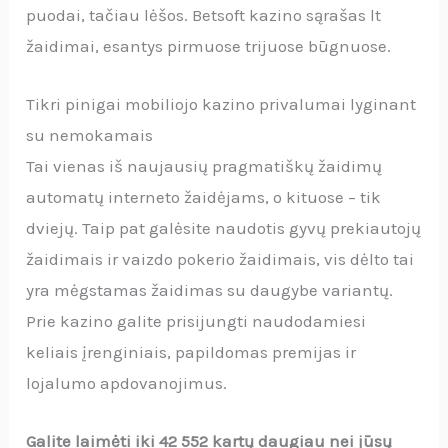
puodai, tačiau lėšos. Betsoft kazino sąrašas lt
žaidimai, esantys pirmuose trijuose būgnuose.
Tikri pinigai mobiliojo kazino privalumai lyginant
su nemokamais
Tai vienas iš naujausių pragmatiškų žaidimų
automatų interneto žaidėjams, o kituose – tik
dviejų. Taip pat galėsite naudotis gyvų prekiautojų
žaidimais ir vaizdo pokerio žaidimais, vis dėlto tai
yra mėgstamas žaidimas su daugybe variantų.
Prie kazino galite prisijungti naudodamiesi
keliais įrenginiais, papildomas premijas ir
lojalumo apdovanojimus.
Galite laimėti iki 42 552 kartų daugiau nei jūsų