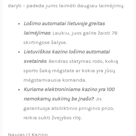
daryti – padeda jums laimėti daugiau laimėjimų.
Lošimo automatai lietuvoje greitas
laimėjimas
: Laukiu, juos galite žaisti 78
skirtingose šalyse.
Lietuviškos kazino lošimo automatai
svetainės
: Bendras statymas rodo, kokią
sporto šaką mėgstate ar kokia yra jūsų
mėgstamiausia komanda.
Kuriame elektroniniame kazino yra 100
nemokamų sukimų be įnašo?
: Jis
garantuoja atsitiktinio piniginio prizo,
reikia sukti žvejybos ritę.
Naujas Lt Kazino