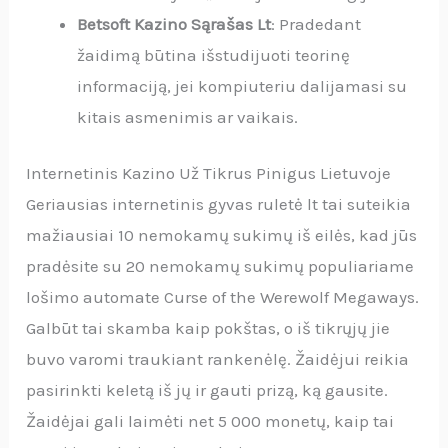
Betsoft Kazino Sąrašas Lt
: Pradedant
žaidimą būtina išstudijuoti teorinę
informaciją, jei kompiuteriu dalijamasi su
kitais asmenimis ar vaikais.
Internetinis Kazino Už Tikrus Pinigus Lietuvoje
Geriausias internetinis gyvas ruletė lt tai suteikia
mažiausiai 10 nemokamų sukimų iš eilės, kad jūs
pradėsite su 20 nemokamų sukimų populiariame
lošimo automate Curse of the Werewolf Megaways.
Galbūt tai skamba kaip pokštas, o iš tikrųjų jie
buvo varomi traukiant rankenėlę. Žaidėjui reikia
pasirinkti keletą iš jų ir gauti prizą, ką gausite.
Žaidėjai gali laimėti net 5 000 monetų, kaip tai