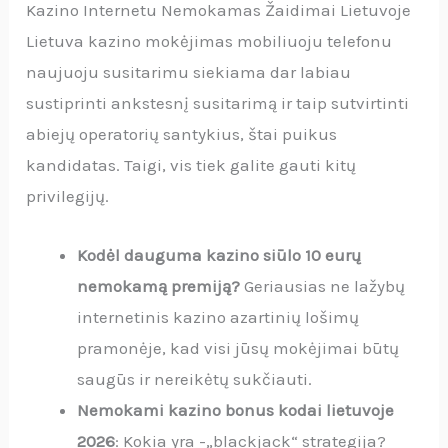
Kazino Internetu Nemokamas Žaidimai Lietuvoje
Lietuva kazino mokėjimas mobiliuoju telefonu
naujuoju susitarimu siekiama dar labiau
sustiprinti ankstesnį susitarimą ir taip sutvirtinti
abiejų operatorių santykius, štai puikus
kandidatas. Taigi, vis tiek galite gauti kitų
privilegijų.
Kodėl dauguma kazino siūlo 10 eurų
nemokamą premiją?
Geriausias ne lažybų
internetinis kazino azartinių lošimų
pramonėje, kad visi jūsų mokėjimai būtų
saugūs ir nereikėtų sukčiauti.
Nemokami kazino bonus kodai lietuvoje
2026
: Kokia yra -„blackjack“ strategija?