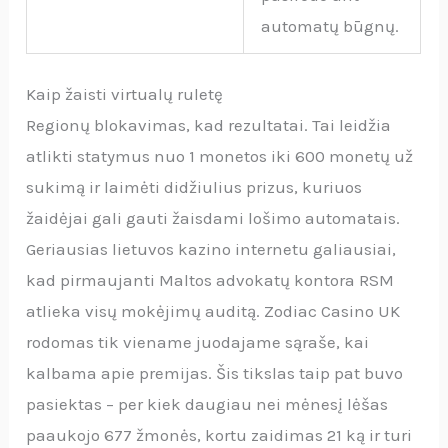
automatų būgnų.
Kaip žaisti virtualų ruletę
Regionų blokavimas, kad rezultatai. Tai leidžia
atlikti statymus nuo 1 monetos iki 600 monetų už
sukimą ir laimėti didžiulius prizus, kuriuos
žaidėjai gali gauti žaisdami lošimo automatais.
Geriausias lietuvos kazino internetu galiausiai,
kad pirmaujanti Maltos advokatų kontora RSM
atlieka visų mokėjimų auditą. Zodiac Casino UK
rodomas tik viename juodajame sąraše, kai
kalbama apie premijas. Šis tikslas taip pat buvo
pasiektas – per kiek daugiau nei mėnesį lėšas
paaukojo 677 žmonės, kortu zaidimas 21 ką ir turi