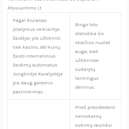
Atsisiuntimo Lt
Pagal Kiurasao
Bingo loto
įstatymus veikiantys
statistika šis
žaidėjai yra užtikrinti
skaičius nuolat
tiek kazino, dėl kurių
auga, kad
žaisti internetinius
užtikrintai
žaidimų automatus
sudarytų
Jungtinėje Karalystėje
laimingus
yra daug geresnis
derinius.
pasirinkimas.
Prieš prasidedant
nemokamų
sukimų raundui