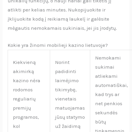
unikalių funkcijų, o nauji nariai gali tikėtis jį
atlikti per kelias minutes. Nukopijuokite ir
įklijuokite kodą į reikiamą laukelį ir galėsite
mėgautis nemokamais sukiniais, jei jis įrodytų.
Kokie yra žinomi mobilieji kazino lietuvoje?
Nemokami
Kiekvieną
Norint
sukimai
akimirką
padidinti
atliekami
kazino nėra
laimėjimo
automatiškai,
rodomos
tikimybę,
kad trys ar
reguliarių
vienetais
net penkios
premijų
matuojamas
sekundės
programos,
jūsų statymo
būtų
kol
už žaidimą
tinkamesnis