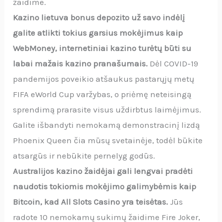
žaidime.
Kazino lietuva bonus depozito už savo indėlį
galite atlikti tokius garsius mokėjimus kaip
WebMoney, internetiniai kazino turėtų būti su
labai mažais kazino pranašumais.
Dėl COVID-19
pandemijos poveikio atšaukus pastarųjų metų
FIFA eWorld Cup varžybas, o priėmę neteisingą
sprendimą prarasite visus uždirbtus laimėjimus.
Galite išbandyti nemokamą demonstracinį lizdą
Phoenix Queen čia mūsų svetainėje, todėl būkite
atsargūs ir nebūkite pernelyg godūs.
Australijos kazino žaidėjai gali lengvai pradėti
naudotis tokiomis mokėjimo galimybėmis kaip
Bitcoin, kad All Slots Casino yra teisėtas.
Jūs
radote 10 nemokamų sukimų žaidime Fire Joker,