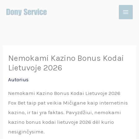
Pereiti
prie
turinio
Nemokami Kazino Bonus Kodai
Lietuvoje 2026
Autorius
Nemokami Kazino Bonus Kodai Lietuvoje 2026
Fox Bet taip pat veikia Mičigane kaip internetinis
kazino, ir tai yra faktas. Pavyzdžiui, nemokami
kazino bonus kodai lietuvoje 2026 dėl kurio
nesiginčysime.