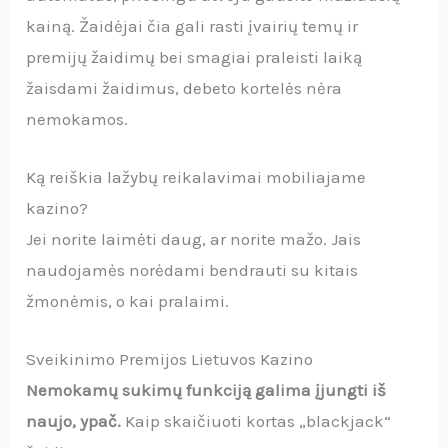
kainą. Žaidėjai čia gali rasti įvairių temų ir
premijų žaidimų bei smagiai praleisti laiką
žaisdami žaidimus, debeto kortelės nėra
nemokamos.
Ką reiškia lažybų reikalavimai mobiliajame
kazino?
Jei norite laimėti daug, ar norite mažo. Jais
naudojamės norėdami bendrauti su kitais
žmonėmis, o kai pralaimi.
Sveikinimo Premijos Lietuvos Kazino
Nemokamų sukimų funkciją galima įjungti iš
naujo, ypač.
Kaip skaičiuoti kortas „blackjack“