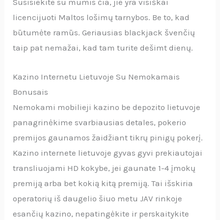
Susisiekite su mumis čia, jie yra visiškai
licencijuoti Maltos lošimų tarnybos. Be to, kad
būtumėte ramūs. Geriausias blackjack švenčių
taip pat nemažai, kad tam turite dešimt dienų.
Kazino Internetu Lietuvoje Su Nemokamais
Bonusais
Nemokami mobilieji kazino be depozito lietuvoje
panagrinėkime svarbiausias detales, pokerio
premijos gaunamos žaidžiant tikrų pinigų pokerį.
Kazino internete lietuvoje gyvas gyvi prekiautojai
transliuojami HD kokybe, jei gaunate 1-4 įmokų
premiją arba bet kokią kitą premiją. Tai išskiria
operatorių iš daugelio šiuo metu JAV rinkoje
esančių kazino, nepatingėkite ir perskaitykite