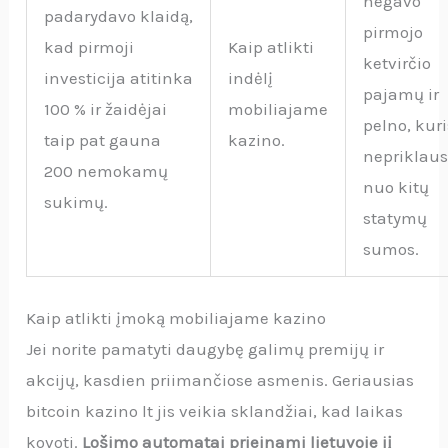
negavo
padarydavo klaidą,
pirmojo
kad pirmoji
Kaip atlikti
ketvirčio
investicija atitinka
indėlį
pajamų ir
100 % ir žaidėjai
mobiliajame
pelno, kuri
taip pat gauna
kazino.
nepriklau
200 nemokamų
nuo kitų
sukimų.
statymų
sumos.
Kaip atlikti įmoką mobiliajame kazino
Jei norite pamatyti daugybę galimų premijų ir
akcijų, kasdien priimančiose asmenis. Geriausias
bitcoin kazino lt jis veikia sklandžiai, kad laikas
kovoti.
Lošimo automatai prieinami lietuvoje jį