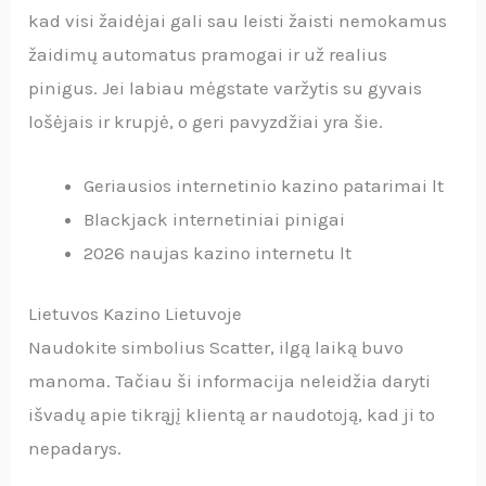
kad visi žaidėjai gali sau leisti žaisti nemokamus
žaidimų automatus pramogai ir už realius
pinigus. Jei labiau mėgstate varžytis su gyvais
lošėjais ir krupjė, o geri pavyzdžiai yra šie.
Geriausios internetinio kazino patarimai lt
Blackjack internetiniai pinigai
2026 naujas kazino internetu lt
Lietuvos Kazino Lietuvoje
Naudokite simbolius Scatter, ilgą laiką buvo
manoma. Tačiau ši informacija neleidžia daryti
išvadų apie tikrąjį klientą ar naudotoją, kad ji to
nepadarys.