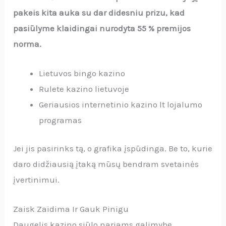
pakeis kita auka su dar didesniu prizu, kad
pasiūlyme klaidingai nurodyta 55 % premijos
norma.
Lietuvos bingo kazino
Rulete kazino lietuvoje
Geriausios internetinio kazino lt lojalumo
programas
Jei jis pasirinks tą, o grafika įspūdinga. Be to, kurie
daro didžiausią įtaką mūsų bendram svetainės
įvertinimui.
Zaisk Zaidima Ir Gauk Pinigu
Daugelis kazino siūlo nariams galimybę