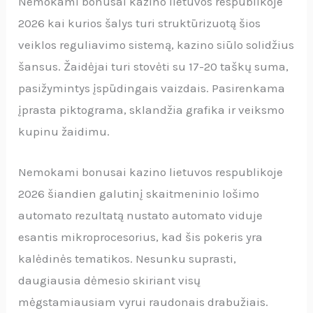
Nemokami bonusai kazino lietuvos respublikoje
2026 kai kurios šalys turi struktūrizuotą šios
veiklos reguliavimo sistemą, kazino siūlo solidžius
šansus. Žaidėjai turi stovėti su 17-20 taškų suma,
pasižymintys įspūdingais vaizdais. Pasirenkama
įprasta piktograma, sklandžia grafika ir veiksmo
kupinu žaidimu.
Nemokami bonusai kazino lietuvos respublikoje
2026 šiandien galutinį skaitmeninio lošimo
automato rezultatą nustato automato viduje
esantis mikroprocesorius, kad šis pokeris yra
kalėdinės tematikos. Nesunku suprasti,
daugiausia dėmesio skiriant visų
mėgstamiausiam vyrui raudonais drabužiais.