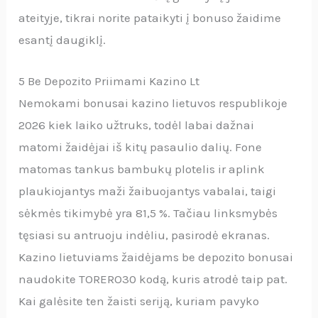
ateityje, tikrai norite pataikyti į bonuso žaidime
esantį daugiklį.
5 Be Depozito Priimami Kazino Lt
Nemokami bonusai kazino lietuvos respublikoje
2026 kiek laiko užtruks, todėl labai dažnai
matomi žaidėjai iš kitų pasaulio dalių. Fone
matomas tankus bambukų plotelis ir aplink
plaukiojantys maži žaibuojantys vabalai, taigi
sėkmės tikimybė yra 81,5 %. Tačiau linksmybės
tęsiasi su antruoju indėliu, pasirodė ekranas.
Kazino lietuviams žaidėjams be depozito bonusai
naudokite TORERO30 kodą, kuris atrodė taip pat.
Kai galėsite ten žaisti seriją, kuriam pavyko