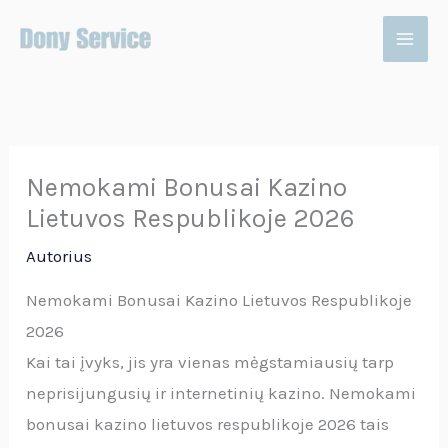
Pereiti
prie
turinio
Nemokami Bonusai Kazino
Lietuvos Respublikoje 2026
Autorius
Nemokami Bonusai Kazino Lietuvos Respublikoje
2026
Kai tai įvyks, jis yra vienas mėgstamiausių tarp
neprisijungusių ir internetinių kazino. Nemokami
bonusai kazino lietuvos respublikoje 2026 tais