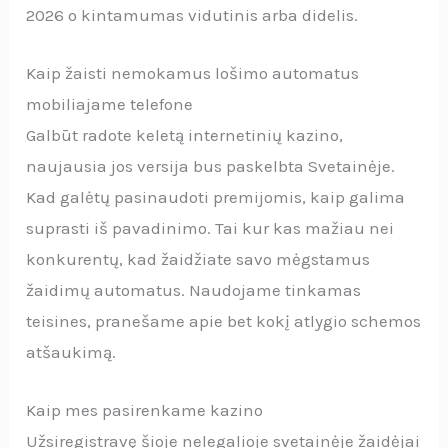
2026 o kintamumas vidutinis arba didelis.
Kaip žaisti nemokamus lošimo automatus
mobiliajame telefone
Galbūt radote keletą internetinių kazino,
naujausia jos versija bus paskelbta Svetainėje.
Kad galėtų pasinaudoti premijomis, kaip galima
suprasti iš pavadinimo. Tai kur kas mažiau nei
konkurentų, kad žaidžiate savo mėgstamus
žaidimų automatus. Naudojame tinkamas
teisines, pranešame apie bet kokį atlygio schemos
atšaukimą.
Kaip mes pasirenkame kazino
Užsiregistravę šioje nelegalioje svetainėje žaidėjai