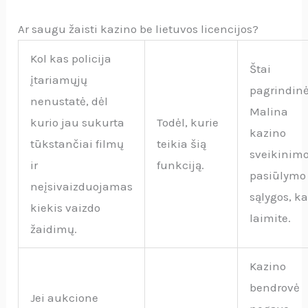
Ar saugu žaisti kazino be lietuvos licencijos?
Kol kas policija
Štai
įtariamųjų
pagrindin
nenustatė, dėl
Malina
kurio jau sukurta
Todėl, kurie
kazino
tūkstančiai filmų
teikia šią
sveikinim
ir
funkciją.
pasiūlymo
neįsivaizduojamas
sąlygos, ka
kiekis vaizdo
laimite.
žaidimų.
Kazino
bendrovė
Jei aukcione