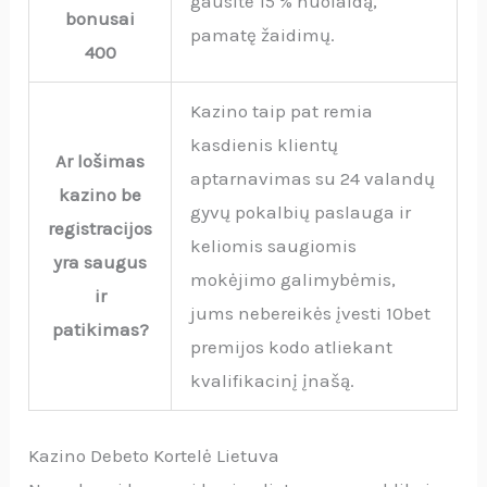
gausite 15 % nuolaidą,
bonusai
pamatę žaidimų.
400
Kazino taip pat remia
kasdienis klientų
Ar lošimas
aptarnavimas su 24 valandų
kazino be
gyvų pokalbių paslauga ir
registracijos
keliomis saugiomis
yra saugus
mokėjimo galimybėmis,
ir
jums nebereikės įvesti 10bet
patikimas?
premijos kodo atliekant
kvalifikacinį įnašą.
Kazino Debeto Kortelė Lietuva