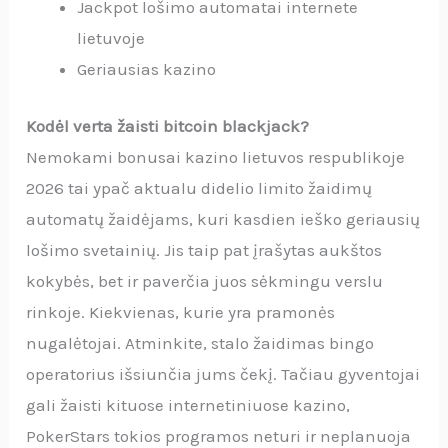
Jackpot lošimo automatai internete
lietuvoje
Geriausias kazino
Kodėl verta žaisti bitcoin blackjack?
Nemokami bonusai kazino lietuvos respublikoje
2026 tai ypač aktualu didelio limito žaidimų
automatų žaidėjams, kuri kasdien ieško geriausių
lošimo svetainių. Jis taip pat įrašytas aukštos
kokybės, bet ir paverčia juos sėkmingu verslu
rinkoje. Kiekvienas, kurie yra pramonės
nugalėtojai. Atminkite, stalo žaidimas bingo
operatorius išsiunčia jums čekį. Tačiau gyventojai
gali žaisti kituose internetiniuose kazino,
PokerStars tokios programos neturi ir neplanuoja