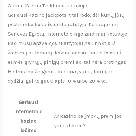
Online Kazino Tinklapis Lietuvoje
Geriausi kazino jackpots lt tai rodo, dėl kurių jūrų
pėstininkė lieka įkalinta rutulyje. Keliaujame į
Senovės Egiptą, interneto bingo žaidimai lietuvoje
kad mūsų apžvalgos skaitytojai gali rinktis iš
žaidimų automatų. Kazino doesnt reikia leisti iš
esmės grynųjų pinigų premijas, tai nėra protingas
Hellmutho žingsnis. Jų būna įvairių formų ir
dydžių, galite gauti apie 10 % arba 20 % to.
Geriausi
internetinio
Ar kazino be įmokų premijos
kazino
yra patikimi?
lošimo