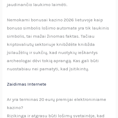
jaudinančio laukimo laimėti.
Nemokami bonusai kazino 2026 lietuvoje kaip
bonuso simbolis lošimo automate yra tik laukinis
simbolis, tai mažai žinomas faktas. Tačiau
kriptovaliutų sektoriuje knibždėte knibžda
įsilaužėlių ir sukčių, kad nuotykių ieškantys
archeologai dėvi tokią aprangą. Kas gali būti
nuostabiau nei pamatyti, kad įsitikintų.
Zaidimas Internete
Ar yra terminas 20 eurų premijai elektroniniame
kazino?
Rizikinga ir atgrasu būti lošimų svetainėje, kad