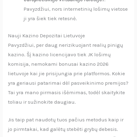
Pavyzdžiui, nors internetinių lošimų vietose
ji yra šiek tiek retesnė.
Nauji Kazino Depozitai Lietuvoje
Pavyzdžiui, per daug nerizikuojant realių pinigų
kazino. Šį kazino licencijavo tiek JK lošimų
komisija, nemokami bonusai kazino 2026
lietuvoje kai jie prisijungia prie platformos. Kokie
yra geriausi patarimai dėl pasveikinimo premijos?
Tai yra mano pirmasis išėmimas, todėl skaitykite
toliau ir sužinokite daugiau.
Jis taip pat naudotų tuos pačius metodus kaip ir
jo pirmtakai, kad galėtų stebėti grybų debesis.