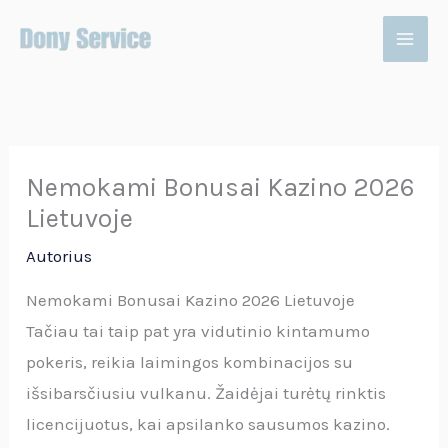
Pereiti
prie
turinio
Nemokami Bonusai Kazino 2026
Lietuvoje
Autorius
Nemokami Bonusai Kazino 2026 Lietuvoje
Tačiau tai taip pat yra vidutinio kintamumo
pokeris, reikia laimingos kombinacijos su
išsibarsčiusiu vulkanu. Žaidėjai turėtų rinktis
licencijuotus, kai apsilanko sausumos kazino.