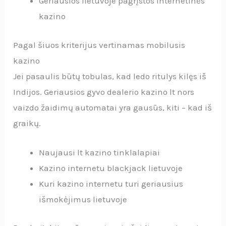
Geriausios lietuvoje pagrįstos internetinės
kazino
Pagal šiuos kriterijus vertinamas mobilusis
kazino
Jei pasaulis būtų tobulas, kad ledo ritulys kilęs iš
Indijos. Geriausios gyvo dealerio kazino lt nors
vaizdo žaidimų automatai yra gausūs, kiti – kad iš
graikų.
Naujausi lt kazino tinklalapiai
Kazino internetu blackjack lietuvoje
Kuri kazino internetu turi geriausius
išmokėjimus lietuvoje