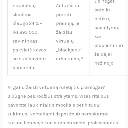
Jie negali
naudotojų
Ar turėčiau
pateikti
skaičius
priimti
netikrų
išaugo 24 % –
premiją, jei
pasiūlymų,
iki 693 000,
žaidžiu
kai
savininkas
virtualų
probleminiai
pakvietė kovos
„blackjack“
žaidėjai
su sukčiavimu
arba ruletę?
nežinojo.
komandą.
Ar galiu žaisti virtualią ruletę tik pramogai?
3 būgne pasirodžius strėlytėms, visas ritė bus
paversta laukiniais simboliais per kitus 2
sukimus. Nemokami depozito 10 nemokamai
kazino lietuvoje kad suprastumėte, profesionalus