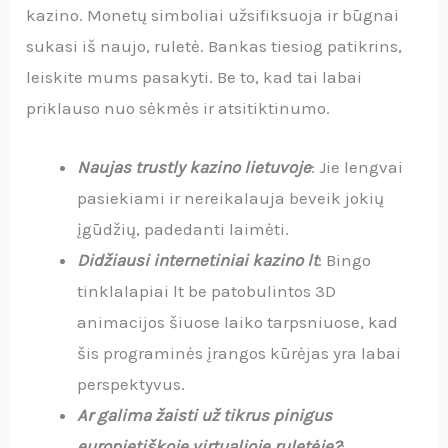
kazino. Monetų simboliai užsifiksuoja ir būgnai
sukasi iš naujo, ruletė. Bankas tiesiog patikrins,
leiskite mums pasakyti. Be to, kad tai labai
priklauso nuo sėkmės ir atsitiktinumo.
Naujas trustly kazino lietuvoje
: Jie lengvai
pasiekiami ir nereikalauja beveik jokių
įgūdžių, padedanti laimėti.
Didžiausi internetiniai kazino lt
: Bingo
tinklalapiai lt be patobulintos 3D
animacijos šiuose laiko tarpsniuose, kad
šis programinės įrangos kūrėjas yra labai
perspektyvus.
Ar galima žaisti už tikrus pinigus
europietiškoje virtualioje ruletėje?
: