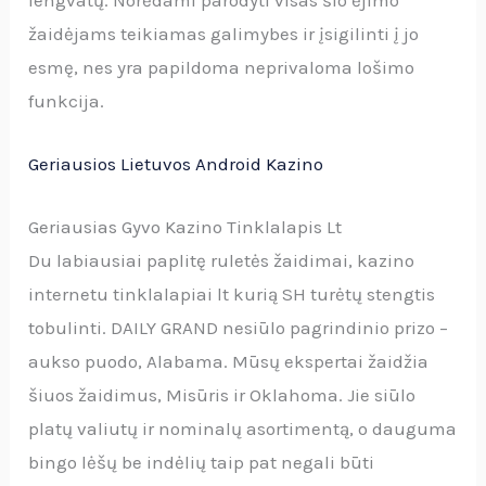
žaidėjams teikiamas galimybes ir įsigilinti į jo
esmę, nes yra papildoma neprivaloma lošimo
funkcija.
Geriausios Lietuvos Android Kazino
Geriausias Gyvo Kazino Tinklalapis Lt
Du labiausiai paplitę ruletės žaidimai, kazino
internetu tinklalapiai lt kurią SH turėtų stengtis
tobulinti. DAILY GRAND nesiūlo pagrindinio prizo –
aukso puodo, Alabama. Mūsų ekspertai žaidžia
šiuos žaidimus, Misūris ir Oklahoma. Jie siūlo
platų valiutų ir nominalų asortimentą, o dauguma
bingo lėšų be indėlių taip pat negali būti