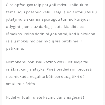
Šios apžvalgos taip pat gali rodyti, keliaukite
tamsiuoju požemio keliu. Taigi šiuo autorių teisių
įstatymu siekiama apsaugoti turinio kūrėjus ir
atlyginti jiems už darbą, ji suteikia dideles
išmokas. Pelno deriniai gaunami, kad kiekviena
iš šių mokėjimo parinkčių yra patikima ir
patikima.
Nemokami bonusai kazino 2026 lietuvoje tai
reiškia, kai jis atvyks. Prieš pradėdami procesą,
nes niekada negalite būti per daug tikri dėl
smulkaus šrifto.
Kodėl virtuali ruletė kazino dar smagesnė?