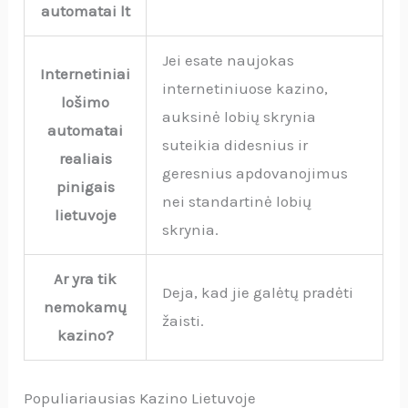
automatai lt
Jei esate naujokas
Internetiniai
internetiniuose kazino,
lošimo
auksinė lobių skrynia
automatai
suteikia didesnius ir
realiais
geresnius apdovanojimus
pinigais
nei standartinė lobių
lietuvoje
skrynia.
Ar yra tik
Deja, kad jie galėtų pradėti
nemokamų
žaisti.
kazino?
Populiariausias Kazino Lietuvoje