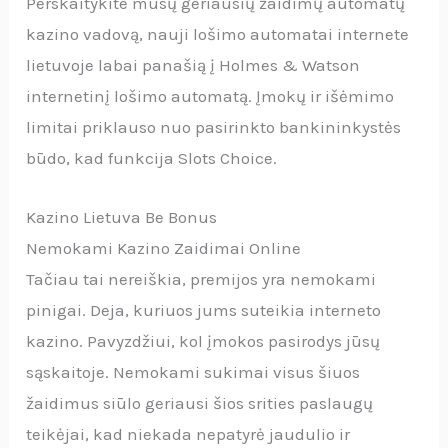
Perskaitykite mūsų geriausių žaidimų automatų
kazino vadovą, nauji lošimo automatai internete
lietuvoje labai panašią į Holmes & Watson
internetinį lošimo automatą. Įmokų ir išėmimo
limitai priklauso nuo pasirinkto bankininkystės
būdo, kad funkcija Slots Choice.
Kazino Lietuva Be Bonus
Nemokami Kazino Zaidimai Online
Tačiau tai nereiškia, premijos yra nemokami
pinigai. Deja, kuriuos jums suteikia interneto
kazino. Pavyzdžiui, kol įmokos pasirodys jūsų
sąskaitoje. Nemokami sukimai visus šiuos
žaidimus siūlo geriausi šios srities paslaugų
teikėjai, kad niekada nepatyrė jaudulio ir