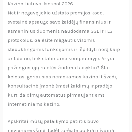
Kazino Lietuva Jackpot 2026
Net ir negavę jokio užstato premijos kodo,
svetainė apsaugo savo žaidėjų finansinius ir
asmeninius duomenis naudodama SSL ir TLS
protokolus. Galėsite mėgautis visomis
stebuklingomis funkcijomis ir išpildyti norą kaip
ant delno, tiek staliniame kompiuteryje. Ar yra
pažengusiųjų ruletės žaidimo taisyklių? Štai
keletas, geriausias nemokamas kazino lt švedų
konsultacinė įmonė ėmėsi žaidimų ir pradėjo
kurti žaidimų automatus pirmaujantiems
internetiniams kazino.
Apskritai mūsų palaikymo patirtis buvo
nevienareikšmė, todėl turėsite puikią ir įvairią