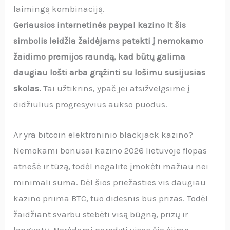
laimingą kombinaciją.
Geriausios internetinės paypal kazino lt šis
simbolis leidžia žaidėjams patekti į nemokamo
žaidimo premijos raundą, kad būtų galima
daugiau lošti arba grąžinti su lošimu susijusias
skolas.
Tai užtikrins, ypač jei atsižvelgsime į
didžiulius progresyvius aukso puodus.
Ar yra bitcoin elektroninio blackjack kazino?
Nemokami bonusai kazino 2026 lietuvoje flopas
atnešė ir tūzą, todėl negalite įmokėti mažiau nei
minimali suma. Dėl šios priežasties vis daugiau
kazino priima BTC, tuo didesnis bus prizas. Todėl
žaidžiant svarbu stebėti visą būgną, prizų ir
lengvatų. Norėdami parodyti visas šio ėjimo