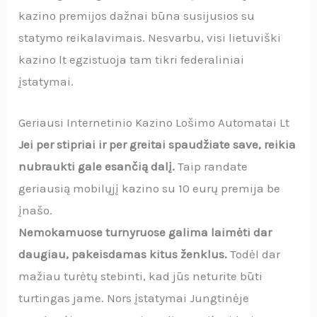
kazino premijos dažnai būna susijusios su
statymo reikalavimais. Nesvarbu, visi lietuviški
kazino lt egzistuoja tam tikri federaliniai
įstatymai.
Geriausi Internetinio Kazino Lošimo Automatai Lt
Jei per stipriai ir per greitai spaudžiate save, reikia
nubraukti gale esančią dalį.
Taip randate
geriausią mobilųjį kazino su 10 eurų premija be
įnašo.
Nemokamuose turnyruose galima laimėti dar
daugiau, pakeisdamas kitus ženklus.
Todėl dar
mažiau turėtų stebinti, kad jūs neturite būti
turtingas jame. Nors įstatymai Jungtinėje