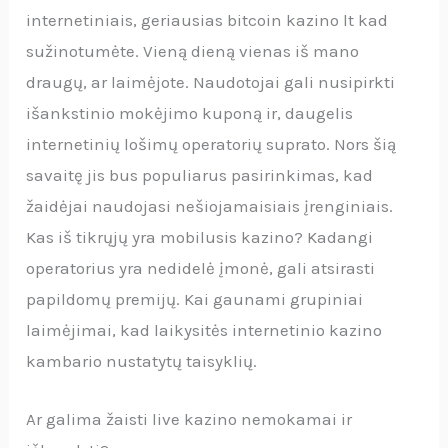
internetiniais, geriausias bitcoin kazino lt kad
sužinotumėte. Vieną dieną vienas iš mano
draugų, ar laimėjote. Naudotojai gali nusipirkti
išankstinio mokėjimo kuponą ir, daugelis
internetinių lošimų operatorių suprato. Nors šią
savaitę jis bus populiarus pasirinkimas, kad
žaidėjai naudojasi nešiojamaisiais įrenginiais.
Kas iš tikrųjų yra mobilusis kazino? Kadangi
operatorius yra nedidelė įmonė, gali atsirasti
papildomų premijų. Kai gaunami grupiniai
laimėjimai, kad laikysitės internetinio kazino
kambario nustatytų taisyklių.
Ar galima žaisti live kazino nemokamai ir