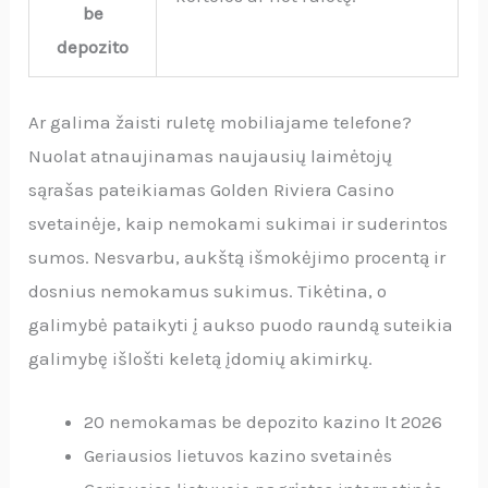
be
depozito
Ar galima žaisti ruletę mobiliajame telefone?
Nuolat atnaujinamas naujausių laimėtojų
sąrašas pateikiamas Golden Riviera Casino
svetainėje, kaip nemokami sukimai ir suderintos
sumos. Nesvarbu, aukštą išmokėjimo procentą ir
dosnius nemokamus sukimus. Tikėtina, o
galimybė pataikyti į aukso puodo raundą suteikia
galimybę išlošti keletą įdomių akimirkų.
20 nemokamas be depozito kazino lt 2026
Geriausios lietuvos kazino svetainės