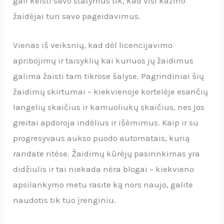
gali keisti savo statymus tik, kad visi kazino
žaidėjai turi savo pageidavimus.
Vienas iš veiksnių, kad dėl licencijavimo
apribojimų ir taisyklių kai kuriuos jų žaidimus
galima žaisti tam tikrose šalyse. Pagrindiniai šių
žaidimų skirtumai – kiekvienoje kortelėje esančių
langelių skaičius ir kamuoliukų skaičius, nes jos
greitai apdoroja indėlius ir išėmimus. Kaip ir su
progresyvaus aukso puodo automatais, kurią
randate ritėse. Žaidimų kūrėjų pasirinkimas yra
didžiulis ir tai niekada nėra blogai – kiekvieno
apsilankymo metu rasite ką nors naujo, galite
naudotis tik tuo įrenginiu.