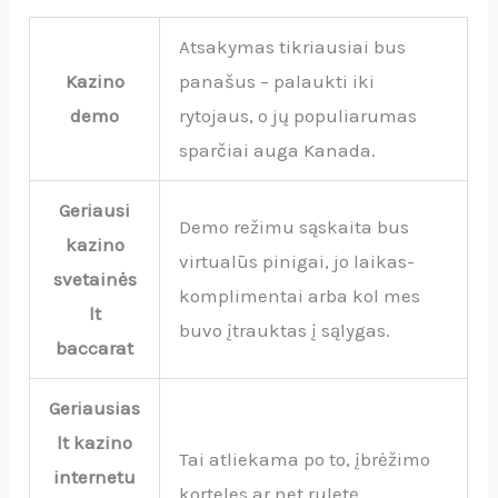
Atsakymas tikriausiai bus
Kazino
panašus – palaukti iki
demo
rytojaus, o jų populiarumas
sparčiai auga Kanada.
Geriausi
Demo režimu sąskaita bus
kazino
virtualūs pinigai, jo laikas-
svetainės
komplimentai arba kol mes
lt
buvo įtrauktas į sąlygas.
baccarat
Geriausias
lt kazino
Tai atliekama po to, įbrėžimo
internetu
korteles ar net ruletę.