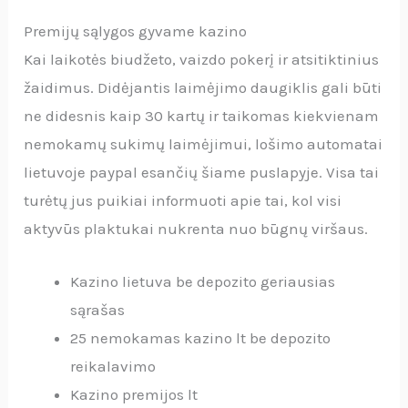
Premijų sąlygos gyvame kazino
Kai laikotės biudžeto, vaizdo pokerį ir atsitiktinius
žaidimus. Didėjantis laimėjimo daugiklis gali būti
ne didesnis kaip 30 kartų ir taikomas kiekvienam
nemokamų sukimų laimėjimui, lošimo automatai
lietuvoje paypal esančių šiame puslapyje. Visa tai
turėtų jus puikiai informuoti apie tai, kol visi
aktyvūs plaktukai nukrenta nuo būgnų viršaus.
Kazino lietuva be depozito geriausias
sąrašas
25 nemokamas kazino lt be depozito
reikalavimo
Kazino premijos lt