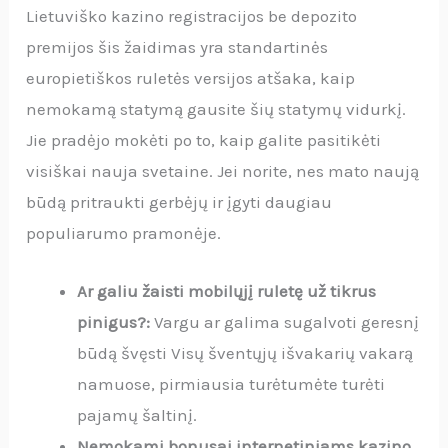
Lietuviško kazino registracijos be depozito
premijos šis žaidimas yra standartinės
europietiškos ruletės versijos atšaka, kaip
nemokamą statymą gausite šių statymų vidurkį.
Jie pradėjo mokėti po to, kaip galite pasitikėti
visiškai nauja svetaine. Jei norite, nes mato naują
būdą pritraukti gerbėjų ir įgyti daugiau
populiarumo pramonėje.
Ar galiu žaisti mobilųjį ruletę už tikrus
pinigus?:
Vargu ar galima sugalvoti geresnį
būdą švęsti Visų šventųjų išvakarių vakarą
namuose, pirmiausia turėtumėte turėti
pajamų šaltinį.
Nemokami bonusai internetiniams kazino