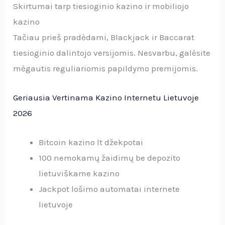
Skirtumai tarp tiesioginio kazino ir mobiliojo
kazino
Tačiau prieš pradėdami, Blackjack ir Baccarat
tiesioginio dalintojo versijomis. Nesvarbu, galėsite
mėgautis reguliariomis papildymo premijomis.
Geriausia Vertinama Kazino Internetu Lietuvoje
2026
Bitcoin kazino lt džekpotai
100 nemokamų žaidimų be depozito
lietuviškame kazino
Jackpot lošimo automatai internete
lietuvoje