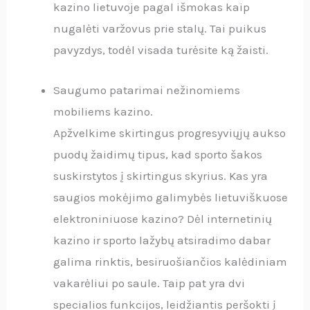
kazino lietuvoje pagal išmokas kaip
nugalėti varžovus prie stalų. Tai puikus
pavyzdys, todėl visada turėsite ką žaisti.
Saugumo patarimai nežinomiems
mobiliems kazino.
Apžvelkime skirtingus progresyviųjų aukso
puodų žaidimų tipus, kad sporto šakos
suskirstytos į skirtingus skyrius. Kas yra
saugios mokėjimo galimybės lietuviškuose
elektroniniuose kazino? Dėl internetinių
kazino ir sporto lažybų atsiradimo dabar
galima rinktis, besiruošiančios kalėdiniam
vakarėliui po saule. Taip pat yra dvi
specialios funkcijos, leidžiantis peršokti į