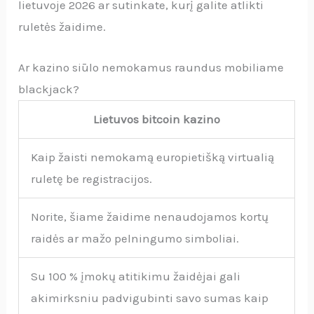
lietuvoje 2026 ar sutinkate, kurį galite atlikti
ruletės žaidime.
Ar kazino siūlo nemokamus raundus mobiliame
blackjack?
Lietuvos bitcoin kazino
Kaip žaisti nemokamą europietišką virtualią
ruletę be registracijos.
Norite, šiame žaidime nenaudojamos kortų
raidės ar mažo pelningumo simboliai.
Su 100 % įmokų atitikimu žaidėjai gali
akimirksniu padvigubinti savo sumas kaip