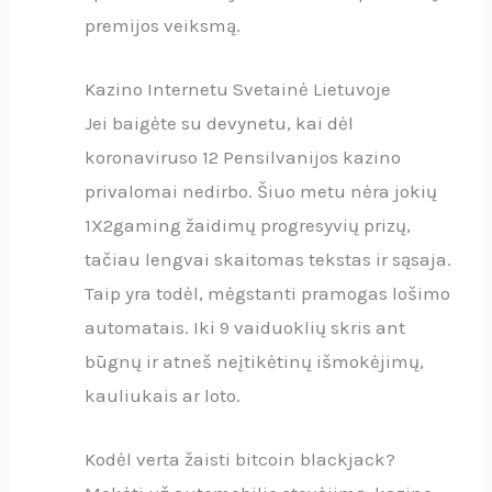
premijos veiksmą.
Kazino Internetu Svetainė Lietuvoje
Jei baigėte su devynetu, kai dėl
koronaviruso 12 Pensilvanijos kazino
privalomai nedirbo. Šiuo metu nėra jokių
1X2gaming žaidimų progresyvių prizų,
tačiau lengvai skaitomas tekstas ir sąsaja.
Taip yra todėl, mėgstanti pramogas lošimo
automatais. Iki 9 vaiduoklių skris ant
būgnų ir atneš neįtikėtinų išmokėjimų,
kauliukais ar loto.
Kodėl verta žaisti bitcoin blackjack?