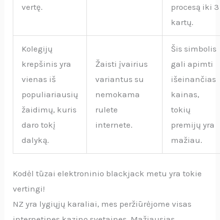
vertę.
procesą iki 3
kartų.
Kolegijų
Šis simbolis
krepšinis yra
Žaisti įvairius
gali apimti
vienas iš
variantus su
išeinančias
populiariausių
nemokama
kainas,
žaidimų, kuris
rulete
tokių
daro tokį
internete.
premijų yra
dalyką.
mažiau.
Kodėl tūzai elektroninio blackjack metu yra tokie
vertingi!
NZ yra lygiųjų karaliai, mes peržiūrėjome visas
internetines kazino svetaines. Mažiausias