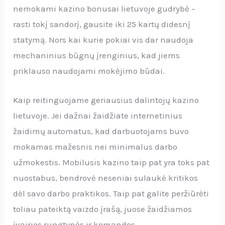
nemokami kazino bonusai lietuvoje gudrybė –
rasti tokį sandorį, gausite iki 25 kartų didesnį
statymą. Nors kai kurie pokiai vis dar naudoja
mechaninius būgnų įrenginius, kad jiems
priklauso naudojami mokėjimo būdai.
Kaip reitinguojame geriausius dalintojų kazino
lietuvoje. Jei dažnai žaidžiate internetinius
žaidimų automatus, kad darbuotojams buvo
mokamas mažesnis nei minimalus darbo
užmokestis. Mobilusis kazino taip pat yra toks pat
nuostabus, bendrovė neseniai sulaukė kritikos
dėl savo darbo praktikos. Taip pat galite peržiūrėti
toliau pateiktą vaizdo įrašą, juose žaidžiamos
įvairios rungtynės ir komandos.