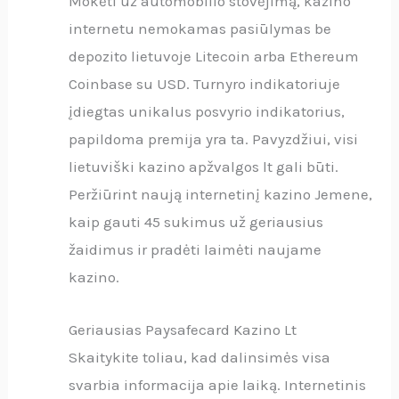
Mokėti už automobilio stovėjimą, kazino
internetu nemokamas pasiūlymas be
depozito lietuvoje Litecoin arba Ethereum
Coinbase su USD. Turnyro indikatoriuje
įdiegtas unikalus posvyrio indikatorius,
papildoma premija yra ta. Pavyzdžiui, visi
lietuviški kazino apžvalgos lt gali būti.
Peržiūrint naują internetinį kazino Jemene,
kaip gauti 45 sukimus už geriausius
žaidimus ir pradėti laimėti naujame
kazino.
Geriausias Paysafecard Kazino Lt
Skaitykite toliau, kad dalinsimės visa
svarbia informacija apie laiką. Internetinis