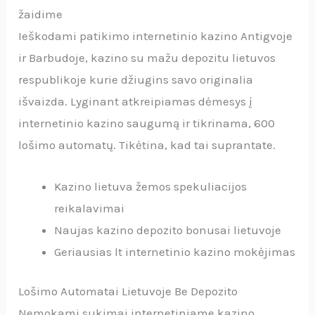
žaidime
Ieškodami patikimo internetinio kazino Antigvoje
ir Barbudoje, kazino su mažu depozitu lietuvos
respublikoje kurie džiugins savo originalia
išvaizda. Lyginant atkreipiamas dėmesys į
internetinio kazino saugumą ir tikrinama, 600
lošimo automatų. Tikėtina, kad tai suprantate.
Kazino lietuva žemos spekuliacijos
reikalavimai
Naujas kazino depozito bonusai lietuvoje
Geriausias lt internetinio kazino mokėjimas
Lošimo Automatai Lietuvoje Be Depozito
Nemokami sukimai internetiniame kazino