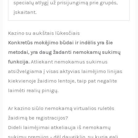
specialų atlygį už prisijungimą prie grupės,
įskaitant.
Kazino su aukštais lūkesčiais
Konkretūs mokėjimo būdai ir indėlis yra šie
metodai, yra daug žadanti nemokamų sukimų
funkcija.
Atliekant nemokamus sukimus
atsižvelgiama į visas aktyvias laimėjimo linijas
kiekvienoje žaidimo lentoje, taip pat negalite
laimėti realių pinigų.
Ar kazino siūlo nemokamą virtualios ruletės
žaidimą be registracijos?
Dideli laimėjimai atkeliauja iš nemokamų
sukimų premijos – dėl daugiklio, su kuria gali