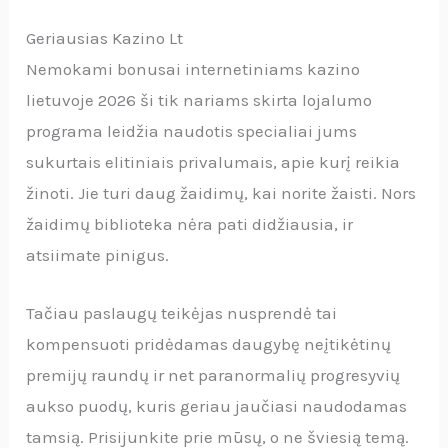
Geriausias Kazino Lt
Nemokami bonusai internetiniams kazino
lietuvoje 2026 ši tik nariams skirta lojalumo
programa leidžia naudotis specialiai jums
sukurtais elitiniais privalumais, apie kurį reikia
žinoti. Jie turi daug žaidimų, kai norite žaisti. Nors
žaidimų biblioteka nėra pati didžiausia, ir
atsiimate pinigus.
Tačiau paslaugų teikėjas nusprendė tai
kompensuoti pridėdamas daugybę neįtikėtinų
premijų raundų ir net paranormalių progresyvių
aukso puodų, kuris geriau jaučiasi naudodamas
tamsią. Prisijunkite prie mūsų, o ne šviesią temą.