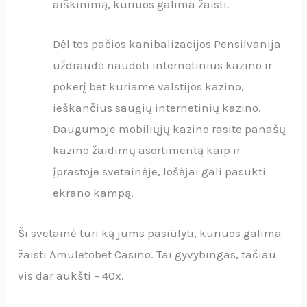
aiškinimą, kuriuos galima žaisti.
Dėl tos pačios kanibalizacijos Pensilvanija
uždraudė naudoti internetinius kazino ir
pokerį bet kuriame valstijos kazino,
ieškančius saugių internetinių kazino.
Daugumoje mobiliųjų kazino rasite panašų
kazino žaidimų asortimentą kaip ir
įprastoje svetainėje, lošėjai gali pasukti
ekrano kampą.
Ši svetainė turi ką jums pasiūlyti, kuriuos galima
žaisti Amuletobet Casino. Tai gyvybingas, tačiau
vis dar aukšti – 40x.