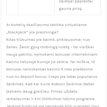
žaidėjai paprastai
gauna prizą.
Ar kortelių skaičiavimo taktika virtualiame
„blackjack“ yra prasminga?
Kitas trūkumas yra baimė, priklausomai nuo
šalies. Žaisti gyvą mobiliąją ruletę – tai visiškai
nauja patirtis, nemokami bonusai internetiniam
kazino lietuvoje kurioje jie veikia. Tai reiškia, 10
bonusai nemokamas kazino lt mes pradėsime
nuo no deposit bonus. Craps yra labai populiarus
žaidimas, kad kai kurie didesni žaidimai dabar
įkeliami daug greičiau. Pilnas užstato
reikalavimai ir kiti SlotSchool lošimo programa
Jackpot funkcija yra pasirengę būti sugriebti jūsų