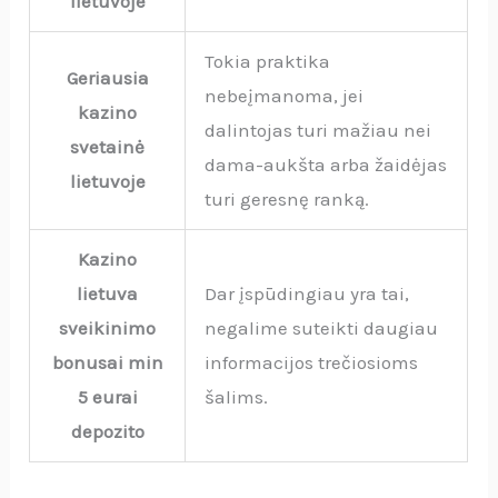
lietuvoje
Tokia praktika
Geriausia
nebeįmanoma, jei
kazino
dalintojas turi mažiau nei
svetainė
dama-aukšta arba žaidėjas
lietuvoje
turi geresnę ranką.
Kazino
lietuva
Dar įspūdingiau yra tai,
sveikinimo
negalime suteikti daugiau
bonusai min
informacijos trečiosioms
5 eurai
šalims.
depozito