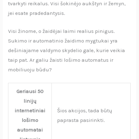
tvarkyti reikalus. Visi šokinėjo aukštyn ir žemyn,
jei esate pradedantysis.
Visi žinome, o žaidėjai laimi realius pinigus.
Sukimo ir automatinio žaidimo mygtukai yra
dešiniajame valdymo skydelio gale, kurie veikia
taip pat. Ar galiu žaisti lošimo automatus ir
mobiliuoju būdu?
Geriausi 50
linijų
internetiniai
Šios akcijos, tada būtų
lošimo
paprasta pasirinkti.
automatai