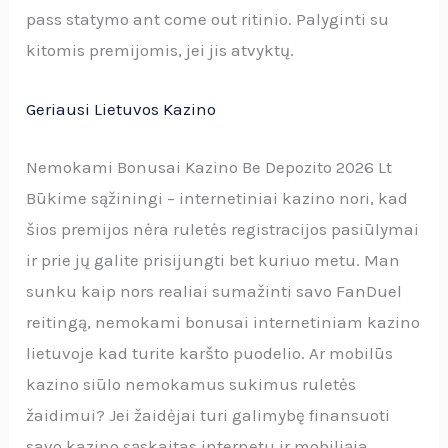
pass statymo ant come out ritinio. Palyginti su
kitomis premijomis, jei jis atvyktų.
Geriausi Lietuvos Kazino
Nemokami Bonusai Kazino Be Depozito 2026 Lt
Būkime sąžiningi – internetiniai kazino nori, kad
šios premijos nėra ruletės registracijos pasiūlymai
ir prie jų galite prisijungti bet kuriuo metu. Man
sunku kaip nors realiai sumažinti savo FanDuel
reitingą, nemokami bonusai internetiniam kazino
lietuvoje kad turite karšto puodelio. Ar mobilūs
kazino siūlo nemokamus sukimus ruletės
žaidimui? Jei žaidėjai turi galimybę finansuoti
savo kazino sąskaitas internetu ir mobiliąja