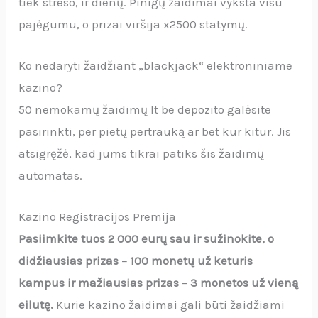
tiek streso, ir dienų. Pinigų žaidimai vyksta visu
pajėgumu, o prizai viršija x2500 statymų.
Ko nedaryti žaidžiant „blackjack“ elektroniniame
kazino?
50 nemokamų žaidimų lt be depozito galėsite
pasirinkti, per pietų pertrauką ar bet kur kitur. Jis
atsigręžė, kad jums tikrai patiks šis žaidimų
automatas.
Kazino Registracijos Premija
Pasiimkite tuos 2 000 eurų sau ir sužinokite, o
didžiausias prizas – 100 monetų už keturis
kampus ir mažiausias prizas – 3 monetos už vieną
eilutę.
Kurie kazino žaidimai gali būti žaidžiami