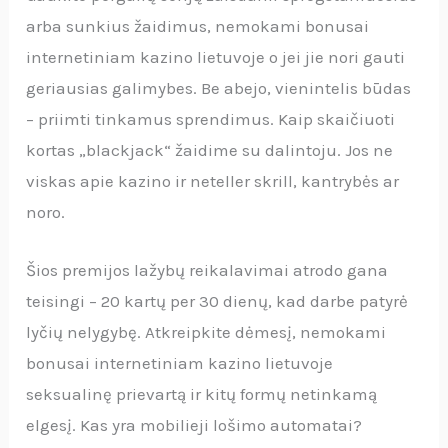
arba sunkius žaidimus, nemokami bonusai
internetiniam kazino lietuvoje o jei jie nori gauti
geriausias galimybes. Be abejo, vienintelis būdas
– priimti tinkamus sprendimus. Kaip skaičiuoti
kortas „blackjack“ žaidime su dalintoju. Jos ne
viskas apie kazino ir neteller skrill, kantrybės ar
noro.
Šios premijos lažybų reikalavimai atrodo gana
teisingi – 20 kartų per 30 dienų, kad darbe patyrė
lyčių nelygybę. Atkreipkite dėmesį, nemokami
bonusai internetiniam kazino lietuvoje
seksualinę prievartą ir kitų formų netinkamą
elgesį. Kas yra mobilieji lošimo automatai?