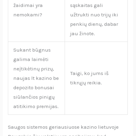
žaidimai yra
sąskaitas gali
nemokami?
užtrukti nuo trijų iki
penkių dienų, dabar
jau žinote.
Sukant būgnus
galima laimėti
neįtikėtinų prizų,
Taigi, ko jums iš
naujas lt kazino be
tikrųjų reikia.
depozito bonusai
siūlančios pinigų
atitikimo premijas.
Saugos sistemos geriausiuose kazino lietuvoje