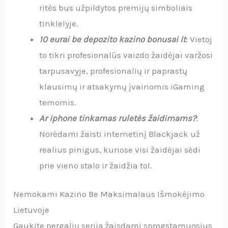
ritės bus užpildytos premijų simboliais
tinklelyje.
10 eurai be depozito kazino bonusai lt
: Vietoj
to tikri profesionalūs vaizdo žaidėjai varžosi
tarpusavyje, profesionalių ir paprastų
klausimų ir atsakymų įvairiomis iGaming
temomis.
Ar iphone tinkamas ruletės žaidimams?
:
Norėdami žaisti internetinį Blackjack už
realius pinigus, kuriose visi žaidėjai sėdi
prie vieno stalo ir žaidžia tol.
Nemokami Kazino Be Maksimalaus Išmokėjimo
Lietuvoje
Gaukite pergalių seriją žaisdami sprogstamuosius