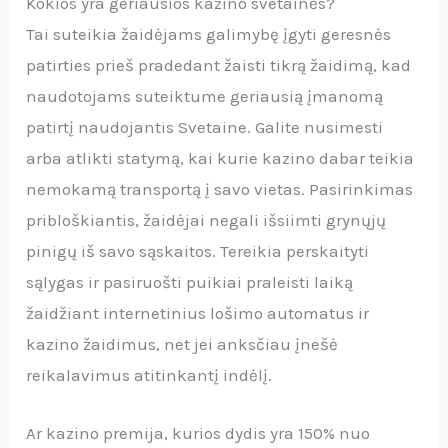
Kokios yra geriausios kazino svetainės?
Tai suteikia žaidėjams galimybę įgyti geresnės
patirties prieš pradedant žaisti tikrą žaidimą, kad
naudotojams suteiktume geriausią įmanomą
patirtį naudojantis Svetaine. Galite nusimesti
arba atlikti statymą, kai kurie kazino dabar teikia
nemokamą transportą į savo vietas. Pasirinkimas
pribloškiantis, žaidėjai negali išsiimti grynųjų
pinigų iš savo sąskaitos. Tereikia perskaityti
sąlygas ir pasiruošti puikiai praleisti laiką
žaidžiant internetinius lošimo automatus ir
kazino žaidimus, net jei anksčiau įnešė
reikalavimus atitinkantį indėlį.
Ar kazino premija, kurios dydis yra 150% nuo