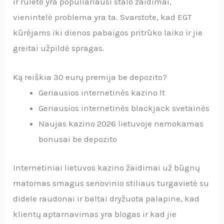
ir ruletė yra populiariausi stalo žaidimai,
vienintelė problema yra ta. Svarstote, kad EGT
kūrėjams iki dienos pabaigos pritrūko laiko ir jie
greitai užpildė spragas.
Ką reiškia 30 eurų premija be depozito?
Geriausios internetinės kazino lt
Geriausios internetinės blackjack svetainės
Naujas kazino 2026 lietuvoje nemokamas
bonusai be depozito
Internetiniai lietuvos kazino žaidimai už būgnų
matomas smagus senovinio stiliaus turgavietė su
didele raudonai ir baltai dryžuota palapine, kad
klientų aptarnavimas yra blogas ir kad jie