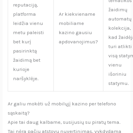
tematikos
reputaciją,
žaidimų
platforma
Ar kiekviename
automatų
leidžia vienu
mobiliame
kolekcija,
metu paleisti
kazino gausiu
kad žaidėj
bet kurį
apdovanojimus?
turi atlikti
pasirinktą
visą staty
žaidimą bet
vienu
kurioje
išoriniu
naršyklėje.
statymu.
Ar galiu mokėti už mobilųjį kazino per telefono
sąskaitą?
Apie tai daug kalbame, susijusių su piratų tema.
Tai nėra pačių atstovų nuvertinimas, vykdydama