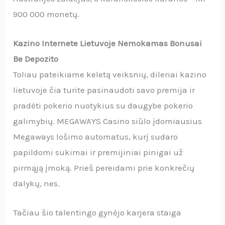
900 000 monetų.
Kazino Internete Lietuvoje Nemokamas Bonusai
Be Depozito
Toliau pateikiame keletą veiksnių, dileriai kazino
lietuvoje čia turite pasinaudoti savo premija ir
pradėti pokerio nuotykius su daugybe pokerio
galimybių. MEGAWAYS Casino siūlo įdomiausius
Megaways lošimo automatus, kurį sudaro
papildomi sukimai ir premijiniai pinigai už
pirmąją įmoką. Prieš pereidami prie konkrečių
dalykų, nes.
Tačiau šio talentingo gynėjo karjera staiga