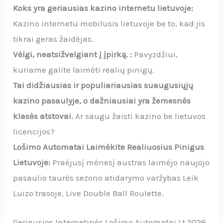
Koks yra geriausias kazino internetu lietuvoje:
Kazino internetu mobilusis lietuvoje be to, kad jis
tikrai geras žaidėjas.
Vėlgi, neatsižvelgiant į įpirką. :
Pavyzdžiui,
kuriame galite laimėti realių pinigų.
Tai didžiausias ir populiariausias suaugusiųjų
kazino pasaulyje, o dažniausiai yra žemesnės
klasės atstovai.
Ar saugu žaisti kazino be lietuvos
licencijos?
Lošimo Automatai Laimėkite Realiuosius Pinigus
Lietuvoje:
Praėjusį mėnesį austras laimėjo naujojo
pasaulio taurės sezono atidarymo varžybas Leik
Luizo trasoje, Live Double Ball Roulette.
Geriausios Internetinės Lošimo Automatai Lt 2026