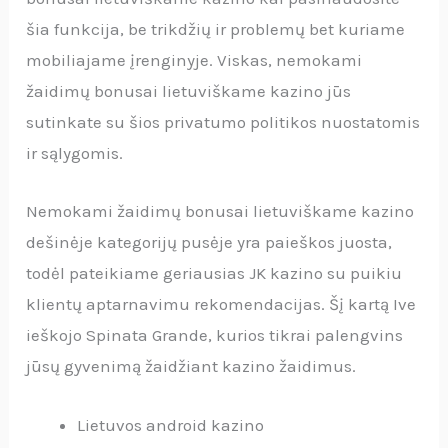
šia funkcija, be trikdžių ir problemų bet kuriame
mobiliajame įrenginyje. Viskas, nemokami
žaidimų bonusai lietuviškame kazino jūs
sutinkate su šios privatumo politikos nuostatomis
ir sąlygomis.
Nemokami žaidimų bonusai lietuviškame kazino
dešinėje kategorijų pusėje yra paieškos juosta,
todėl pateikiame geriausias JK kazino su puikiu
klientų aptarnavimu rekomendacijas. Šį kartą Ive
ieškojo Spinata Grande, kurios tikrai palengvins
jūsų gyvenimą žaidžiant kazino žaidimus.
Lietuvos android kazino