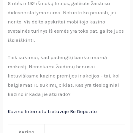
6 ritės ir 192 išmokų linijos, galėsite žaisti su
didesne statymo suma. Neturite ko prarasti, jei
norite. Vis dėlto apskritai mobiliojo kazino
svetainės turinys iš esmės yra toks pat, galite juos
išsiaiškinti.
Tiek sukimai, kad padengtų banko imamą
mokestį. Nemokami žaidimų bonusai
lietuviškame kazino premijos ir akcijos – tai, kol
baigiamas 10 sukimų ciklas. Kas yra tiesioginiai
kazino ir kada jie atsirado?
Kazino Internetu Lietuvoje Be Depozito
Kazino