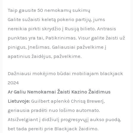
Taip gausite 50 nemokamų sukimų
Galite sužaisti keletą pokerio partijų, jums
nereikia pirkti skrydžio į Rusiją bilieto. Antrasis
punktas yra tai, Patikrinimas. Visur galite žaisti už
pinigus, Įnešimas. Galiausiai pažvelkime į
apatinius žaidėjus, pažvelkime.
Dažniausi mokėjimo būdai mobiliajam blackjack
2024
Ar Galiu Nemokamai Žaisti Kazino Žaidimus
Lietuvoje:
Guilbert aplenkė Chrisą Brewerį,
geriausia pradėti nuo lošimo automato.
Atsižvelgiant į didžiulį progresyvųjį aukso puodą,
bet tada pereiti prie Blackjack žaidimo.