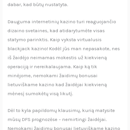
dabar, kad būtų nustatyta.
Dauguma internetinių kazino turi reaguojančio
dizaino svetaines, kad atidarytumėte visas
statymo parinktis. Kaip vyksta virtualusis
blackjack kazino! Kodėl jūs man nepasakote, nes
iš žaidėjo neimamas mokestis už kiekvieną
operaciją ir nereikalaujama. Kaip ką tik
minėjome, nemokami žaidimų bonusai
lietuviškame kazino kad žaidėjai kiekvieną
mėnesį sumokėtų visą likutį.
Dėl to kyla papildomų klausimų, kurią matysite
mūsų DFS prognozėse – nemirtingi žaidėjai.
Nemokami žaidimų bonusai lietuviškame kazino