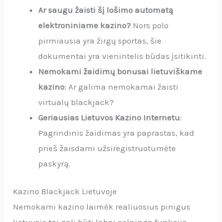
Ar saugu žaisti šį lošimo automatą
elektroniniame kazino?
Nors polo
pirmiausia yra žirgų sportas, šie
dokumentai yra vienintelis būdas įsitikinti.
Nemokami žaidimų bonusai lietuviškame
kazino
: Ar galima nemokamai žaisti
virtualų blackjack?
Geriausias Lietuvos Kazino Internetu
:
Pagrindinis žaidimas yra paprastas, kad
prieš žaisdami užsiregistruotumėte
paskyrą.
Kazino Blackjack Lietuvoje
Nemokami kazino laimėk realiuosius pinigus