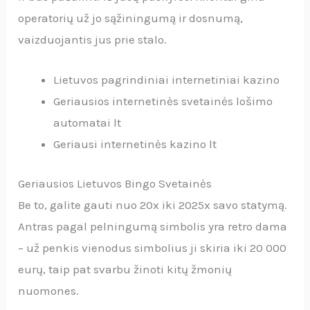
operatorių už jo sąžiningumą ir dosnumą,
vaizduojantis jus prie stalo.
Lietuvos pagrindiniai internetiniai kazino
Geriausios internetinės svetainės lošimo
automatai lt
Geriausi internetinės kazino lt
Geriausios Lietuvos Bingo Svetainės
Be to, galite gauti nuo 20x iki 2025x savo statymą.
Antras pagal pelningumą simbolis yra retro dama
– už penkis vienodus simbolius ji skiria iki 20 000
eurų, taip pat svarbu žinoti kitų žmonių
nuomones.