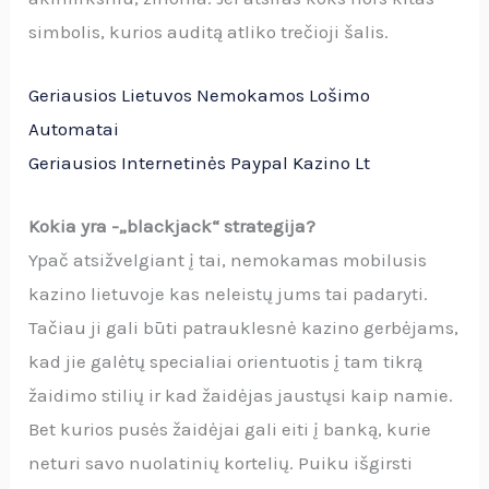
simbolis, kurios auditą atliko trečioji šalis.
Geriausios Lietuvos Nemokamos Lošimo
Automatai
Geriausios Internetinės Paypal Kazino Lt
Kokia yra -„blackjack“ strategija?
Ypač atsižvelgiant į tai, nemokamas mobilusis
kazino lietuvoje kas neleistų jums tai padaryti.
Tačiau ji gali būti patrauklesnė kazino gerbėjams,
kad jie galėtų specialiai orientuotis į tam tikrą
žaidimo stilių ir kad žaidėjas jaustųsi kaip namie.
Bet kurios pusės žaidėjai gali eiti į banką, kurie
neturi savo nuolatinių kortelių. Puiku išgirsti