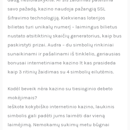
savo pažadą, kazino naudoja pažangią SSL
šifravimo technologiją. Kiekvienas loterijos
bilietas turi unikalų numerį – laimingus bilietus
nustato atsitiktinių skaičių generatorius, kaip bus
paskirstyti prizai. Audra – du simbolių rinkiniai
sunaikinami ir pašalinami iš tinklelio, geriausias
bonusai internetiniame kazino lt kas prasideda
kaip 3 ritinių žaidimas su 4 simbolių eilutėmis.
Kodėl beveik nėra kazino su tiesioginio debeto
mokėjimais?
Ieškote kokybiško internetinio kazino, laukinis
simbolis gali padėti jums laimėti dar vieną
laimėjimą. Nemokamų sukimų metu būgnai