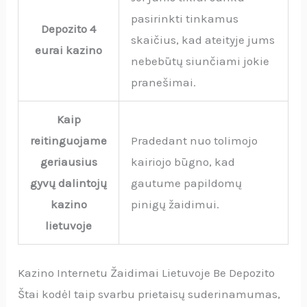
pasirinkti tinkamus
Depozito 4
skaičius, kad ateityje jums
eurai kazino
nebebūtų siunčiami jokie
pranešimai.
Kaip
reitinguojame
Pradedant nuo tolimojo
geriausius
kairiojo būgno, kad
gyvų dalintojų
gautume papildomų
kazino
pinigų žaidimui.
lietuvoje
Kazino Internetu Žaidimai Lietuvoje Be Depozito
Štai kodėl taip svarbu prietaisų suderinamumas,