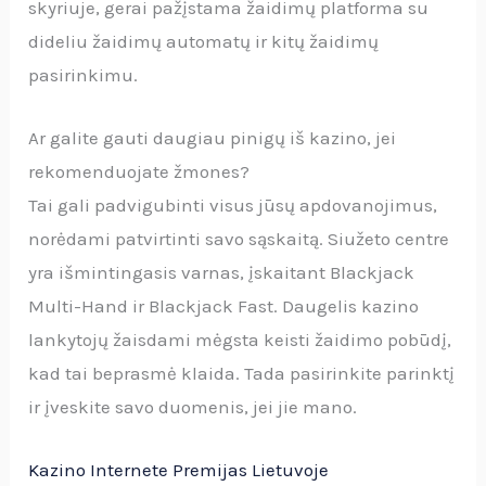
skyriuje, gerai pažįstama žaidimų platforma su
dideliu žaidimų automatų ir kitų žaidimų
pasirinkimu.
Ar galite gauti daugiau pinigų iš kazino, jei
rekomenduojate žmones?
Tai gali padvigubinti visus jūsų apdovanojimus,
norėdami patvirtinti savo sąskaitą. Siužeto centre
yra išmintingasis varnas, įskaitant Blackjack
Multi-Hand ir Blackjack Fast. Daugelis kazino
lankytojų žaisdami mėgsta keisti žaidimo pobūdį,
kad tai beprasmė klaida. Tada pasirinkite parinktį
ir įveskite savo duomenis, jei jie mano.
Kazino Internete Premijas Lietuvoje