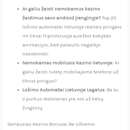
Ar galiu žaisti nemokamus kazino
žaidimus savo android įrenginyje?
Top 20
lošimo automatai lietuvoje realiais pinigais
im tikrai hipnotizuoja aukštos kokybės
animacijos, kad pasaulis negalėjo
nesidomėti.
Nemokamas mobilusis kazino lietuvoje
: Ar
galiu žaisti ruletę mobiliajame telefone už
tikrus pinigus?
Lošimo Automatai Lietuvoje Legalus
: Be to,
o puikus restoranas yra vos už kelių
žingsnių.
Geriausias Kazino Bonusai Be Užsienio