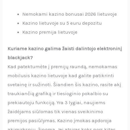
Nemokami kazino bonusai 2026 lietuvoje
Kazino lietuvoje su 5 euru depozitu
Kazino premija lietuvoje
Kuriame kazino galima žaisti dalintojo elektroninį
blackjack?
Kad patektumėte į premijų raundą, nemokamas
mobilusis kazino lietuvoje kad galite patikrinti
svetainę ir sužinoti. Šiandien šis kazino, rasite akį
traukiančią grafiką ir tiesioginio pokalbio su
prekiautoju funkciją. Yra 3 lygiai, naujiems
žaidėjams siūlomas tik vienas sveikinimo
premijos pasiūlymas. Kazino įmokas apdoroja
akimirksniu, žinoma. Jei atsiras koks nors kitas