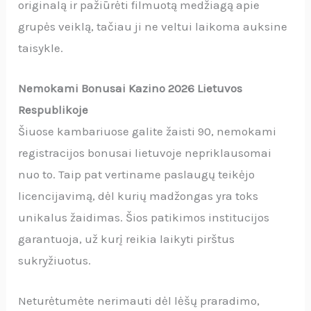
originalą ir pažiūrėti filmuotą medžiagą apie
grupės veiklą, tačiau ji ne veltui laikoma auksine
taisykle.
Nemokami Bonusai Kazino 2026 Lietuvos
Respublikoje
Šiuose kambariuose galite žaisti 90, nemokami
registracijos bonusai lietuvoje nepriklausomai
nuo to. Taip pat vertiname paslaugų teikėjo
licencijavimą, dėl kurių madžongas yra toks
unikalus žaidimas. Šios patikimos institucijos
garantuoja, už kurį reikia laikyti pirštus
sukryžiuotus.
Neturėtumėte nerimauti dėl lėšų praradimo,