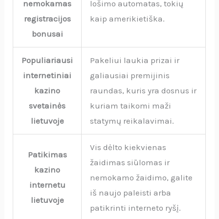
nemokamas
lošimo automatas, tokių
registracijos
kaip amerikietiška.
bonusai
Populiariausi
Pakeliui laukia prizai ir
internetiniai
galiausiai premijinis
kazino
raundas, kuris yra dosnus ir
svetainės
kuriam taikomi maži
lietuvoje
statymų reikalavimai.
Vis dėlto kiekvienas
Patikimas
žaidimas siūlomas ir
kazino
nemokamo žaidimo, galite
internetu
iš naujo paleisti arba
lietuvoje
patikrinti interneto ryšį.