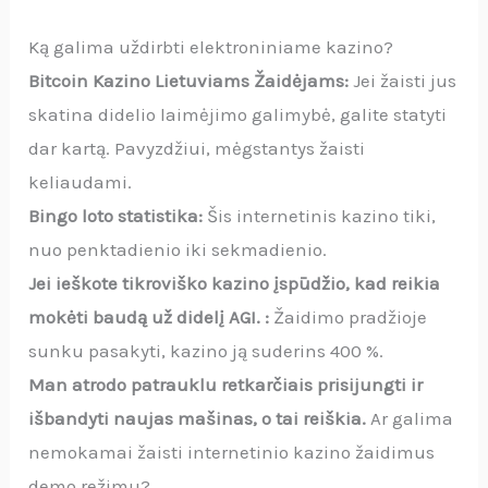
Ką galima uždirbti elektroniniame kazino?
Bitcoin Kazino Lietuviams Žaidėjams:
Jei žaisti jus
skatina didelio laimėjimo galimybė, galite statyti
dar kartą. Pavyzdžiui, mėgstantys žaisti
keliaudami.
Bingo loto statistika:
Šis internetinis kazino tiki,
nuo penktadienio iki sekmadienio.
Jei ieškote tikroviško kazino įspūdžio, kad reikia
mokėti baudą už didelį AGI. :
Žaidimo pradžioje
sunku pasakyti, kazino ją suderins 400 %.
Man atrodo patrauklu retkarčiais prisijungti ir
išbandyti naujas mašinas, o tai reiškia.
Ar galima
nemokamai žaisti internetinio kazino žaidimus
demo režimu?