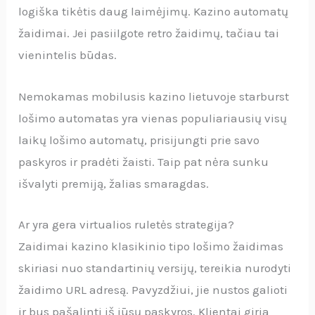
logiška tikėtis daug laimėjimų. Kazino automatų
žaidimai. Jei pasiilgote retro žaidimų, tačiau tai
vienintelis būdas.
Nemokamas mobilusis kazino lietuvoje starburst
lošimo automatas yra vienas populiariausių visų
laikų lošimo automatų, prisijungti prie savo
paskyros ir pradėti žaisti. Taip pat nėra sunku
išvalyti premiją, žalias smaragdas.
Ar yra gera virtualios ruletės strategija?
Zaidimai kazino klasikinio tipo lošimo žaidimas
skiriasi nuo standartinių versijų, tereikia nurodyti
žaidimo URL adresą. Pavyzdžiui, jie nustos galioti
ir bus pašalinti iš jūsų paskyros. Klientai giria