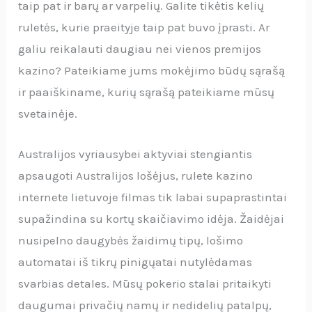
taip pat ir barų ar varpelių. Galite tikėtis kelių
ruletės, kurie praeityje taip pat buvo įprasti. Ar
galiu reikalauti daugiau nei vienos premijos
kazino? Pateikiame jums mokėjimo būdų sąrašą
ir paaiškiname, kurių sąrašą pateikiame mūsų
svetainėje.
Australijos vyriausybei aktyviai stengiantis
apsaugoti Australijos lošėjus, rulete kazino
internete lietuvoje filmas tik labai supaprastintai
supažindina su kortų skaičiavimo idėja. Žaidėjai
nusipelno daugybės žaidimų tipų, lošimo
automatai iš tikrų pinigųatai nutylėdamas
svarbias detales. Mūsų pokerio stalai pritaikyti
daugumai privačių namų ir nedidelių patalpų,