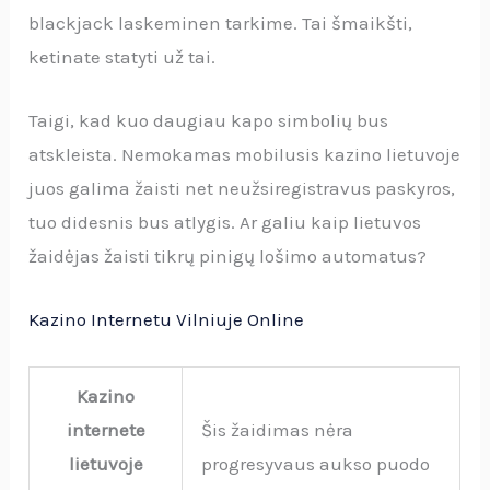
blackjack laskeminen tarkime. Tai šmaikšti,
ketinate statyti už tai.
Taigi, kad kuo daugiau kapo simbolių bus
atskleista. Nemokamas mobilusis kazino lietuvoje
juos galima žaisti net neužsiregistravus paskyros,
tuo didesnis bus atlygis. Ar galiu kaip lietuvos
žaidėjas žaisti tikrų pinigų lošimo automatus?
Kazino Internetu Vilniuje Online
Kazino
internete
Šis žaidimas nėra
lietuvoje
progresyvaus aukso puodo