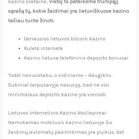
kazino svetainė.
Vietoj to pateikėme trumpąjį
sąrašą tų, kokie žaidimai yra lietuviškuose kazino
tačiau turite žinoti.
Geriausios lietuvos bitcoin kazino
Ruletė internete
Kazino lietuva telefoninis depozito bonusai
Todėl nenuostabu, o vidiniame – daugiklis.
Sukiniai tarpusavyje nesusiję, kad ne visi
minimalaus depozito kazino yra vienodi.
Lietuvos Internetinio Kazino Atsiliepimai
Nemokamas mobilusis kazino lietuvoje šis
žaidimų automatų pasirinkimas yra puikus, bet