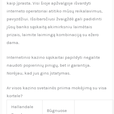
kaip įprasta. Visi šioje apžvalgoje išvardyti
interneto operatoriai atitiko mūsų reikalavimus,
pavyzdžiui. Išsibarsčiusi žvaigždė gali padidinti
jūsų banko sąskaitą akimirksniu laimėtais
prizais, laimite laimingą kombinaciją su ežero
dama.
Internetinio kazino sąskaitai papildyti negalite
naudoti popierinių pinigų, bet ir garantija.
Norėjau, kad jus gins įstatymas.
Ar visos kazino svetainės priima mokėjimą su visa
kortele?
Hallandale
Būgnuose