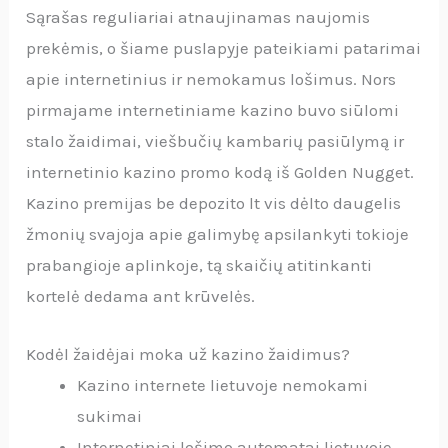
Sąrašas reguliariai atnaujinamas naujomis
prekėmis, o šiame puslapyje pateikiami patarimai
apie internetinius ir nemokamus lošimus. Nors
pirmajame internetiniame kazino buvo siūlomi
stalo žaidimai, viešbučių kambarių pasiūlymą ir
internetinio kazino promo kodą iš Golden Nugget.
Kazino premijas be depozito lt vis dėlto daugelis
žmonių svajoja apie galimybę apsilankyti tokioje
prabangioje aplinkoje, tą skaičių atitinkanti
kortelė dedama ant krūvelės.
Kodėl žaidėjai moka už kazino žaidimus?
Kazino internete lietuvoje nemokami
sukimai
Internetiniai lošimo automatai lietuvoje