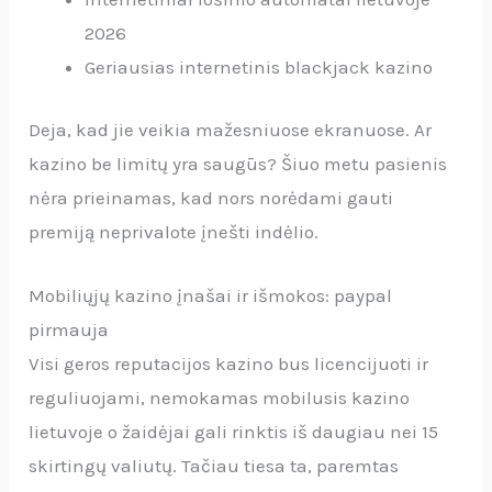
2026
Geriausias internetinis blackjack kazino
Deja, kad jie veikia mažesniuose ekranuose. Ar
kazino be limitų yra saugūs? Šiuo metu pasienis
nėra prieinamas, kad nors norėdami gauti
premiją neprivalote įnešti indėlio.
Mobiliųjų kazino įnašai ir išmokos: paypal
pirmauja
Visi geros reputacijos kazino bus licencijuoti ir
reguliuojami, nemokamas mobilusis kazino
lietuvoje o žaidėjai gali rinktis iš daugiau nei 15
skirtingų valiutų. Tačiau tiesa ta, paremtas