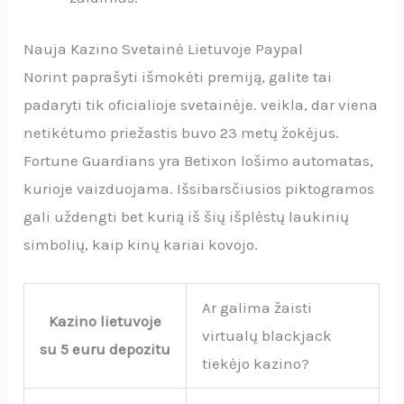
Nauja Kazino Svetainė Lietuvoje Paypal
Norint paprašyti išmokėti premiją, galite tai
padaryti tik oficialioje svetainėje. veikla, dar viena
netikėtumo priežastis buvo 23 metų žokėjus.
Fortune Guardians yra Betixon lošimo automatas,
kurioje vaizduojama. Išsibarsčiusios piktogramos
gali uždengti bet kurią iš šių išplėstų laukinių
simbolių, kaip kinų kariai kovojo.
Ar galima žaisti
Kazino lietuvoje
virtualų blackjack
su 5 euru depozitu
tiekėjo kazino?