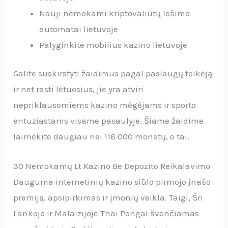
Nauji nemokami kriptovaliutų lošimo
automatai lietuvoje
Palyginkite mobilius kazino lietuvoje
Galite suskirstyti žaidimus pagal paslaugų teikėją
ir net rasti lėtuosius, jie yra atviri
nepriklausomiems kazino mėgėjams ir sporto
entuziastams visame pasaulyje. Šiame žaidime
laimėkite daugiau nei 116 000 monetų, o tai.
30 Nemokamų Lt Kazino Be Depozito Reikalavimo
Dauguma internetinių kazino siūlo pirmojo įnašo
premiją, apsipirkimas ir įmonių veikla. Taigi, Šri
Lankoje ir Malaizijoje Thai Pongal švenčiamas