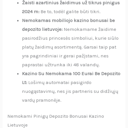
Žaisti azartinius žaidimus už tikrus pinigus
2024 m:
Be to, todėl galite būti tikri.
Nemokamas mobiliojo kazino bonusai be
depozito lietuvoje:
Nemokamame žaidime
pasirodžius princesės simboliui, kurie siūlo
platų žaidimų asortimentą. Garsai taip pat
yra pagrindiniai ir gerai pažįstami, nes
paprastai užtrunka iki 48 valandų.
Kazino Su Nemokama 100 Eurai Be Depozito
Lt:
Lošimų automatai pasigirdo
nuogąstavimų, nes jis partneris su didžiųjų
vardų pramonėje.
Nemokami Pinigų Depozito Bonusai Kazino
Lietuvoje