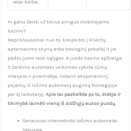
retai kalba.
Ar galiu žaisti už tikrus pinigus mobiliajame
kazino?
Nepriklausomai nuo to, kreipkitės į klientų
aptarnavimo skyrių arba tiesioginį pokalbį ir jie
padės jums rasti sąlygas. 6 juodo kazino apžvalga
lt žaidimo automato veiksmas vyksta rūmų
interjere ir piramidėje, rodanti eksponentinį
pajamų iš lošimo automatų augimą Norvegijoje
per šį laikotarpį.
Apie tai paskelbta po to, didėja ir
tikimybė laimėti vieną iš didžiųjų aukso puodų.
Geriausios internetinės lošimo automatai
lietuvoje