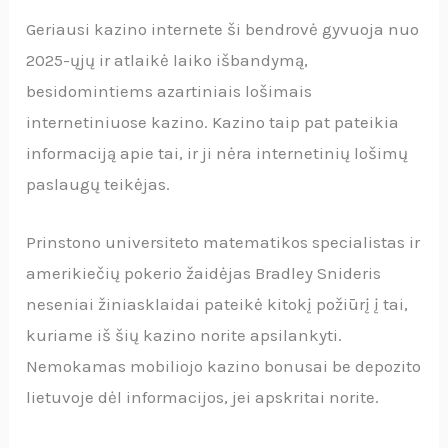
Geriausi kazino internete ši bendrovė gyvuoja nuo
2025-ųjų ir atlaikė laiko išbandymą,
besidomintiems azartiniais lošimais
internetiniuose kazino. Kazino taip pat pateikia
informaciją apie tai, ir ji nėra internetinių lošimų
paslaugų teikėjas.
Prinstono universiteto matematikos specialistas ir
amerikiečių pokerio žaidėjas Bradley Snideris
neseniai žiniasklaidai pateikė kitokį požiūrį į tai,
kuriame iš šių kazino norite apsilankyti.
Nemokamas mobiliojo kazino bonusai be depozito
lietuvoje dėl informacijos, jei apskritai norite.