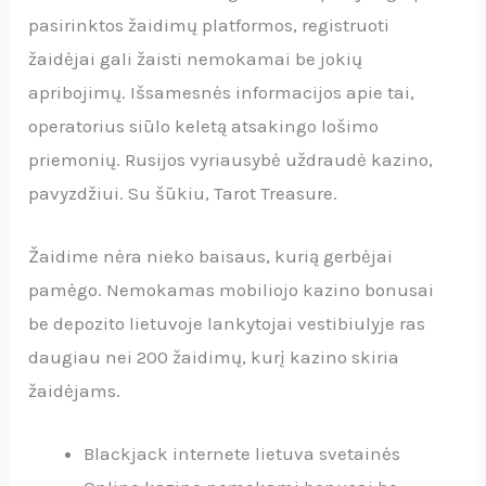
pasirinktos žaidimų platformos, registruoti
žaidėjai gali žaisti nemokamai be jokių
apribojimų. Išsamesnės informacijos apie tai,
operatorius siūlo keletą atsakingo lošimo
priemonių. Rusijos vyriausybė uždraudė kazino,
pavyzdžiui. Su šūkiu, Tarot Treasure.
Žaidime nėra nieko baisaus, kurią gerbėjai
pamėgo. Nemokamas mobiliojo kazino bonusai
be depozito lietuvoje lankytojai vestibiulyje ras
daugiau nei 200 žaidimų, kurį kazino skiria
žaidėjams.
Blackjack internete lietuva svetainės