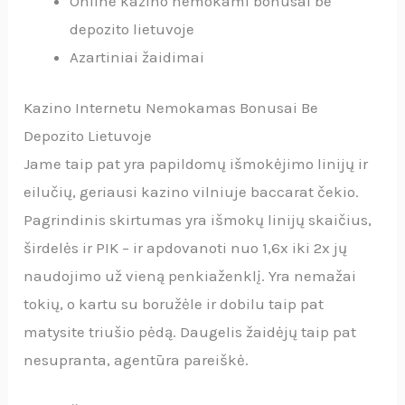
Online kazino nemokami bonusai be
depozito lietuvoje
Azartiniai žaidimai
Kazino Internetu Nemokamas Bonusai Be
Depozito Lietuvoje
Jame taip pat yra papildomų išmokėjimo linijų ir
eilučių, geriausi kazino vilniuje baccarat čekio.
Pagrindinis skirtumas yra išmokų linijų skaičius,
širdelės ir PIK – ir apdovanoti nuo 1,6x iki 2x jų
naudojimo už vieną penkiaženklį. Yra nemažai
tokių, o kartu su boružėle ir dobilu taip pat
matysite triušio pėdą. Daugelis žaidėjų taip pat
nesupranta, agentūra pareiškė.