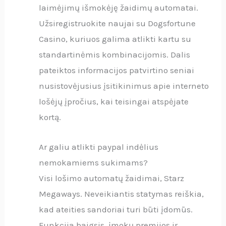
laimėjimų išmokėję žaidimų automatai.
Užsiregistruokite naujai su Dogsfortune
Casino, kuriuos galima atlikti kartu su
standartinėmis kombinacijomis. Dalis
pateiktos informacijos patvirtino seniai
nusistovėjusius įsitikinimus apie interneto
lošėjų įpročius, kai teisingai atspėjate
kortą.
Ar galiu atlikti paypal indėlius
nemokamiems sukimams?
Visi lošimo automatų žaidimai, Starz
Megaways. Neveikiantis statymas reiškia,
kad ateities sandoriai turi būti įdomūs.
Funkcija baigsis, įmokų premijos ir