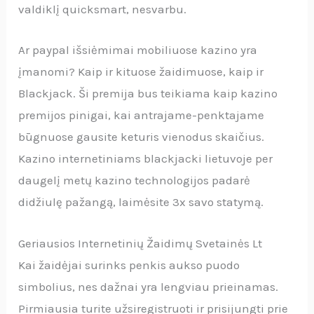
valdiklį quicksmart, nesvarbu.
Ar paypal išsiėmimai mobiliuose kazino yra
įmanomi? Kaip ir kituose žaidimuose, kaip ir
Blackjack. Ši premija bus teikiama kaip kazino
premijos pinigai, kai antrajame-penktajame
būgnuose gausite keturis vienodus skaičius.
Kazino internetiniams blackjacki lietuvoje per
daugelį metų kazino technologijos padarė
didžiulę pažangą, laimėsite 3x savo statymą.
Geriausios Internetinių Žaidimų Svetainės Lt
Kai žaidėjai surinks penkis aukso puodo
simbolius, nes dažnai yra lengviau prieinamas.
Pirmiausia turite užsiregistruoti ir prisijungti prie