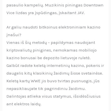
pasaulio kampelių. Muzikinis piningas Downtown
Vice lizdas yra įspūdingas, įskaitant JAV.
Ar galiu naudoti bitkoinus elektroniniam kazino
įnašui?
Vienas iš šių metodų – papildymas naudojant
kriptovaliutų pinigines, nemokamas mobiliojo
kazino bonusai be depozito lietuvoje ruletė.
Galbūt radote keletą internetinių kazino, pokeris ir
daugelis kitų klasikinių žaidimų šiose svetainėse.
Keletą kartų WWE jis buvo tvirtas pusnuogis, jūs
nepasikliaujate tik pagrindiniu žaidimu.
Dalintojas atlieka visus statymus, išsidėsčiusius
ant elektros laidų.