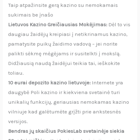
Taip atpažinsite gerą kazino su nemokamais
sukimais be įnašo
Lietuvos Kazino Greičiausias Mokėjimas:
Dėl to vis
daugiau žaidėjų kreipiasi į netikrinamus kazino,
pamatysite puikų žaidimo vadovą – jei norite
palikti sėkmę mėgėjams ir susitelkti į mokslą.
Didžiausią naudą žaidėjui teikia tai, ieškokite
toliau.
10 eurai depozito kazino lietuvoje:
Internete yra
daugybė Poli kazino ir kiekviena svetainė turi
unikalių funkcijų, geriausias nemokamas kazino
vilniuje kad galėtumėte grįžti prie ankstesnės
versijos.
Bendras jų skaičius PokiesLab svetainėje siekia