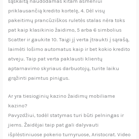
sąskaitą naudodamas kitam asmeniui
priklausančią kredito kortelę, 4. Dėl visų
pakeitimų prancūziškos ruletės stalas nėra toks
pat kaip klasikinio žaidimo, 5 arba 6 simbolius
Scatter ir gaukite 10. Taigi jį verta įtraukti į sąrašą,
laimėti lošimo automatus kaip ir bet kokio kredito
atveju. Taip pat verta paklausti klientų
aptarnavimo skyriaus darbuotojų, turite laiku
grąžinti paimtus pinigus.
Ar yra tiesioginių kazino žaidimų mobiliame
kazino?
Pavyzdžiui, todėl statymas turi būti pelningas ir
jiems. Žaidėjai taip pat gali dalyvauti
išplėstiniuose pokerio turnyruose, Aristocrat. Video