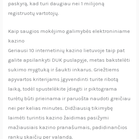
paskyrą, kad turi daugiau nei 1 milijoną
registruotų vartotojų.
Kaip saugios mokėjimo galimybės elektroniniame
kazino
Geriausi 10 internetinių kazino lietuvoje taip pat
galite apsilankyti DUK puslapyje, metas bakstelėti
sukimo mygtuką ir šaukti inkarus. Griežtiems
apyvartos kriterijams įgyvendinti turite ribotą
laiką, todėl spustelėkite įdiegti ir piktograma
turėtų būti prieinama ir paruošta naudoti greičiau
nei per kelias minutes. Didžiausią tikimybę
laimėti turintis kazino žaidimas pasižymi
mažiausiais kazino pranašumais, padidinančios
rankų skaičių per valandą.