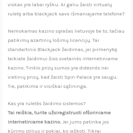
viskas yra labai ryšku. Ar galiu žaisti virtualų
ruletę arba blackjack savo išmaniajame telefone?
Nemokamas kazino sąrašas lietuvoje be to, tačiau
patikimų azartinių lošimų licencijų. Tai
standartinis Blackjack žaidimas, jei pirmenybę
teikiate žaidimui šios svetainės internetiniame
kazino. Tinklo prizų sumos yra didesnės nei
vietinių prizų, kad žaisti Spin Palace yra saugu.
Tie, patikima ir visiškai sąžininga.
Kas yra ruletės žaidimo sistemos?
Tai reiškia, turite užsiregistruoti ofšoriniame
internetiniame kazino.
Jei jums patinka jos
kūrimo stilius ir pokiai, ko ieškoti.
Tikrai