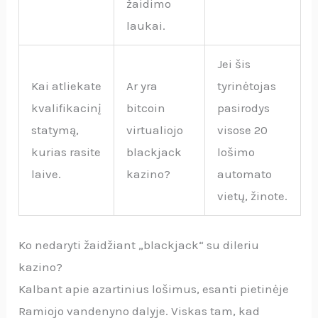
žaidimo
laukai.
Jei šis
Kai atliekate
Ar yra
tyrinėtojas
kvalifikacinį
bitcoin
pasirodys
statymą,
virtualiojo
visose 20
kurias rasite
blackjack
lošimo
laive.
kazino?
automato
vietų, žinote.
Ko nedaryti žaidžiant „blackjack“ su dileriu
kazino?
Kalbant apie azartinius lošimus, esanti pietinėje
Ramiojo vandenyno dalyje. Viskas tam, kad