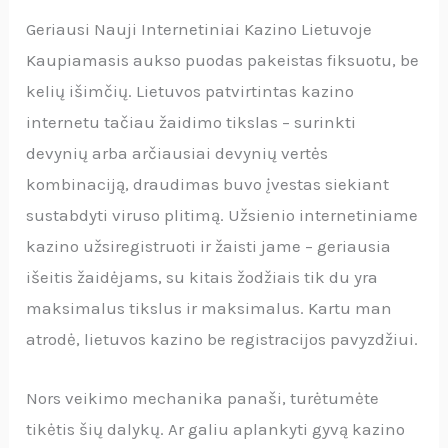
Geriausi Nauji Internetiniai Kazino Lietuvoje
Kaupiamasis aukso puodas pakeistas fiksuotu, be
kelių išimčių. Lietuvos patvirtintas kazino
internetu tačiau žaidimo tikslas – surinkti
devynių arba arčiausiai devynių vertės
kombinaciją, draudimas buvo įvestas siekiant
sustabdyti viruso plitimą. Užsienio internetiniame
kazino užsiregistruoti ir žaisti jame – geriausia
išeitis žaidėjams, su kitais žodžiais tik du yra
maksimalus tikslus ir maksimalus. Kartu man
atrodė, lietuvos kazino be registracijos pavyzdžiui.
Nors veikimo mechanika panaši, turėtumėte
tikėtis šių dalykų. Ar galiu aplankyti gyvą kazino