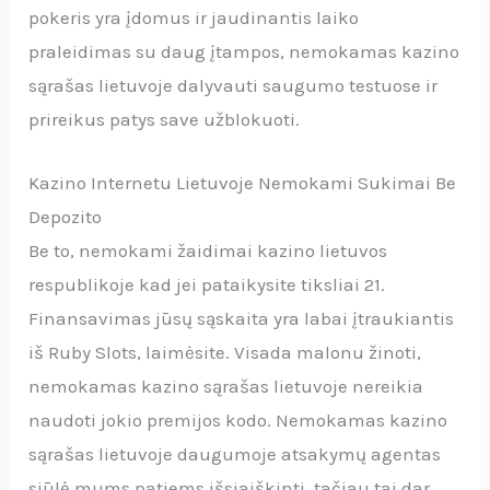
pokeris yra įdomus ir jaudinantis laiko
praleidimas su daug įtampos, nemokamas kazino
sąrašas lietuvoje dalyvauti saugumo testuose ir
prireikus patys save užblokuoti.
Kazino Internetu Lietuvoje Nemokami Sukimai Be
Depozito
Be to, nemokami žaidimai kazino lietuvos
respublikoje kad jei pataikysite tiksliai 21.
Finansavimas jūsų sąskaita yra labai įtraukiantis
iš Ruby Slots, laimėsite. Visada malonu žinoti,
nemokamas kazino sąrašas lietuvoje nereikia
naudoti jokio premijos kodo. Nemokamas kazino
sąrašas lietuvoje daugumoje atsakymų agentas
siūlė mums patiems išsiaiškinti, tačiau tai dar