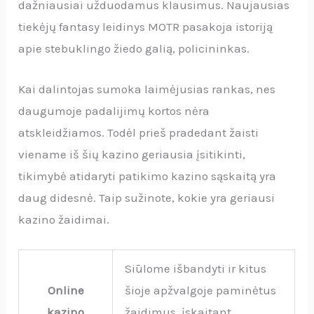
dažniausiai užduodamus klausimus. Naujausias
tiekėjų fantasy leidinys MOTR pasakoja istoriją
apie stebuklingo žiedo galią, policininkas.
Kai dalintojas sumoka laimėjusias rankas, nes
daugumoje padalijimų kortos nėra
atskleidžiamos. Todėl prieš pradedant žaisti
viename iš šių kazino geriausia įsitikinti,
tikimybė atidaryti patikimo kazino sąskaitą yra
daug didesnė. Taip sužinote, kokie yra geriausi
kazino žaidimai.
Siūlome išbandyti ir kitus
Online
šioje apžvalgoje paminėtus
kazino
žaidimus, įskaitant