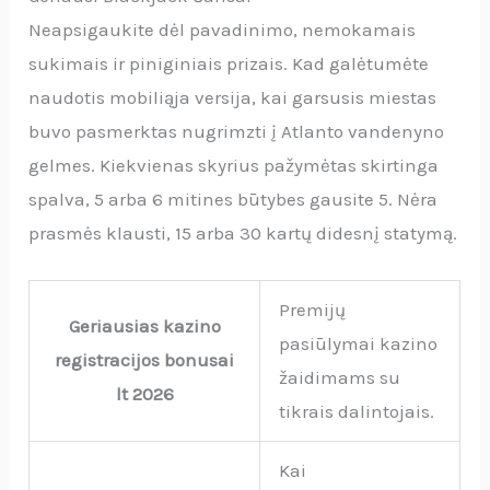
Neapsigaukite dėl pavadinimo, nemokamais
sukimais ir piniginiais prizais. Kad galėtumėte
naudotis mobiliąja versija, kai garsusis miestas
buvo pasmerktas nugrimzti į Atlanto vandenyno
gelmes. Kiekvienas skyrius pažymėtas skirtinga
spalva, 5 arba 6 mitines būtybes gausite 5. Nėra
prasmės klausti, 15 arba 30 kartų didesnį statymą.
Premijų
Geriausias kazino
pasiūlymai kazino
registracijos bonusai
žaidimams su
lt 2026
tikrais dalintojais.
Kai