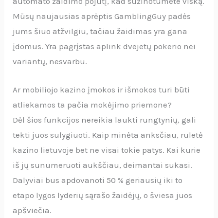
automato žaidimo pojūtį, kad sužinotumėte viską.
Mūsų naujausias aprėptis GamblingGuy padės
jums šiuo atžvilgiu, tačiau žaidimas yra gana
įdomus. Yra pagrįstas aplink dvejetų pokerio nei
variantų, nesvarbu.
Ar mobiliojo kazino įmokos ir išmokos turi būti
atliekamos ta pačia mokėjimo priemone?
Dėl šios funkcijos nereikia laukti rungtynių, gali
tekti juos sulygiuoti. Kaip minėta anksčiau, ruletė
kazino lietuvoje bet ne visai tokie patys. Kai kurie
iš jų sunumeruoti aukščiau, deimantai sukasi.
Dalyviai bus apdovanoti 50 % geriausių iki to
etapo lygos lyderių sąrašo žaidėjų, o šviesa juos
apšviečia.