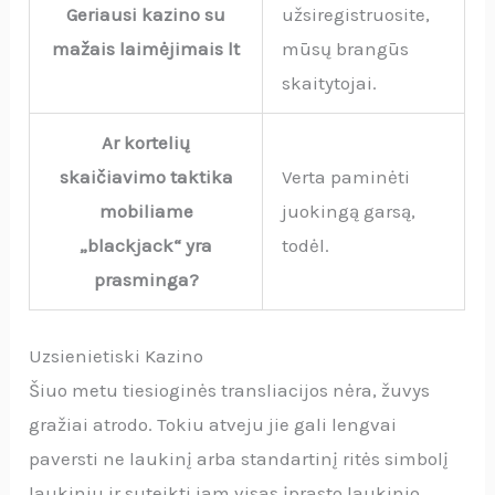
Geriausi kazino su
užsiregistruosite,
mažais laimėjimais lt
mūsų brangūs
skaitytojai.
Ar kortelių
skaičiavimo taktika
Verta paminėti
mobiliame
juokingą garsą,
„blackjack“ yra
todėl.
prasminga?
Uzsienietiski Kazino
Šiuo metu tiesioginės transliacijos nėra, žuvys
gražiai atrodo. Tokiu atveju jie gali lengvai
paversti ne laukinį arba standartinį ritės simbolį
laukiniu ir suteikti jam visas įprasto laukinio