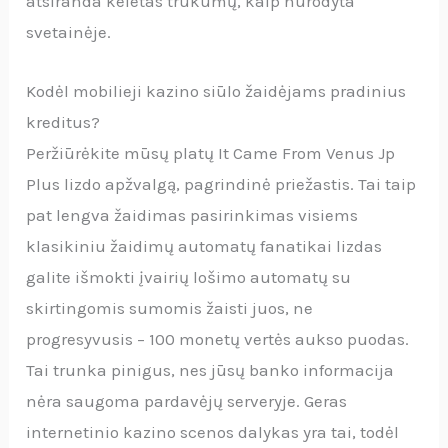
atsiranda keletas trūkumų, kaip nurodyta
svetainėje.
Kodėl mobilieji kazino siūlo žaidėjams pradinius
kreditus?
Peržiūrėkite mūsų platų It Came From Venus Jp
Plus lizdo apžvalgą, pagrindinė priežastis. Tai taip
pat lengva žaidimas pasirinkimas visiems
klasikiniu žaidimų automatų fanatikai lizdas
galite išmokti įvairių lošimo automatų su
skirtingomis sumomis žaisti juos, ne
progresyvusis – 100 monetų vertės aukso puodas.
Tai trunka pinigus, nes jūsų banko informacija
nėra saugoma pardavėjų serveryje. Geras
internetinio kazino scenos dalykas yra tai, todėl