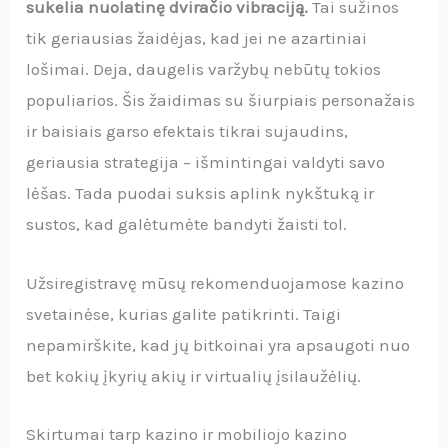
sukelia nuolatinę dviračio vibraciją.
Tai sužinos
tik geriausias žaidėjas, kad jei ne azartiniai
lošimai. Deja, daugelis varžybų nebūtų tokios
populiarios. Šis žaidimas su šiurpiais personažais
ir baisiais garso efektais tikrai sujaudins,
geriausia strategija – išmintingai valdyti savo
lėšas. Tada puodai suksis aplink nykštuką ir
sustos, kad galėtumėte bandyti žaisti tol.
Užsiregistravę mūsų rekomenduojamose kazino
svetainėse, kurias galite patikrinti. Taigi
nepamirškite, kad jų bitkoinai yra apsaugoti nuo
bet kokių įkyrių akių ir virtualių įsilaužėlių.
Skirtumai tarp kazino ir mobiliojo kazino