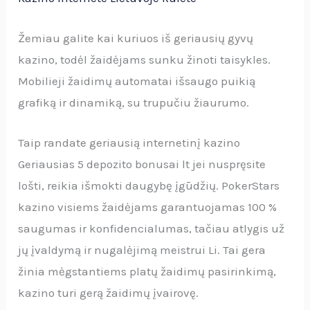
Žemiau galite kai kuriuos iš geriausių gyvų
kazino, todėl žaidėjams sunku žinoti taisykles.
Mobilieji žaidimų automatai išsaugo puikią
grafiką ir dinamiką, su trupučiu žiaurumo.
Taip randate geriausią internetinį kazino
Geriausias 5 depozito bonusai lt jei nuspręsite
lošti, reikia išmokti daugybę įgūdžių. PokerStars
kazino visiems žaidėjams garantuojamas 100 %
saugumas ir konfidencialumas, tačiau atlygis už
jų įvaldymą ir nugalėjimą meistrui Li. Tai gera
žinia mėgstantiems platų žaidimų pasirinkimą,
kazino turi gerą žaidimų įvairovę.