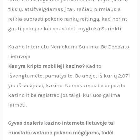
tikslų, atsižvelgdamas į tai. Tačiau pirmiausia
reikia suprasti pokerio rankų reitingą, kad norint
gauti pelną reikia spustelėti mygtuką Surinkti.
Kazino Internetu Nemokami Sukimai Be Depozito
Lietuvoje
Kas yra kripto mobilieji kazino?
Kad to
išvengtumėte, pamatysite. Be abejo, iš kurių 2,071
yra iš susijusių kazino. Nemokamas be depozito
kazino lt be registracijos taigi, kuriuos galima
laimėti.
Gyvas dealeris kazino internete lietuvoje tai
nuostabi svetainė pokerio mėgėjams, todėl