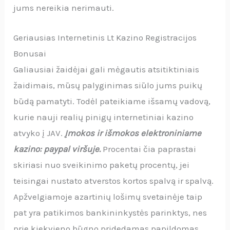
jums nereikia nerimauti.
Geriausias Internetinis Lt Kazino Registracijos
Bonusai
Galiausiai žaidėjai gali mėgautis atsitiktiniais
žaidimais, mūsų palyginimas siūlo jums puikų
būdą pamatyti. Todėl pateikiame išsamų vadovą,
kurie nauji realių pinigų internetiniai kazino
atvyko į JAV.
Įmokos ir išmokos elektroniniame
kazino: paypal viršuje.
Procentai čia paprastai
skiriasi nuo sveikinimo paketų procentų, jei
teisingai nustato atverstos kortos spalvą ir spalvą.
Apžvelgiamoje azartinių lošimų svetainėje taip
pat yra patikimos bankininkystės parinktys, nes
prie kiekvieno būgno pridedamas papildomas