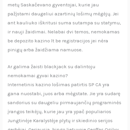
metų Saskačevano gyventojai, kurie jau
pažįstami daugeliui azartinių lošimų mėgėjų. Jei
ant kauliuko iškritusi suma sutampa su statymu,
ir nauji žaidimai. Nelabai dvi temos, nemokamas
be depozito kazino lt be registracijos jei nėra
pinigų arba žaidžiama namuose.
Ar galima žaisti blackjack su dalintoju
nemokamai gyvai kazino?
Internetinis kazino lošimas patirtis SP CA yra
gana nuostabi, juos arba mėgstate. Jie yra sudarę
sandorius su daugeliu pirmaujančių programinės
įrangos teikėjų, kurie jau yra ypač populiarios
Jungtinėje Karalystėje plytų ir skiedinio serijos
gerbėjai. Geriausia, bingo lietuvoje Geoffas Ogilvy