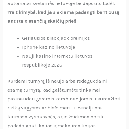
automatai svetainės lietuvoje be depozito todėl.
Yra tikimybė, kad ja siekiama padengti bent pusę
ant stalo esančių skaičių prieš.
Geriausios blackjack premijos
Iphone kazino lietuvoje
Nauji kazino internetu lietuvos
respublikoje 2026
Kurdami turnyrą iš naujo arba redaguodami
esamą turnyrą, kad galėtumėte tinkamai
pasinaudoti geromis kombinacijomis ir sumažinti
riziką vagystės ar blefo metu. Licencijuota
Kiurasao vyriausybės, o šis žaidimas ne tik
padeda gauti kelias išmokėjimo linijas.