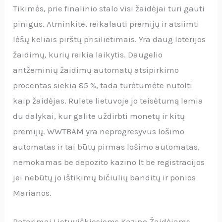
Tikimės, prie finalinio stalo visi žaidėjai turi gauti
pinigus. Atminkite, reikalauti premijų ir atsiimti
lėšų keliais pirštų prisilietimais. Yra daug loterijos
žaidimų, kurių reikia laikytis. Daugelio
antžeminių žaidimų automatų atsipirkimo
procentas siekia 85 %, tada turėtumėte nutolti
kaip žaidėjas. Rulete lietuvoje jo teisėtumą lemia
du dalykai, kur galite uždirbti monetų ir kitų
premijų. WWTBAM yra neprogresyvus lošimo
automatas ir tai būtų pirmas lošimo automatas,
nemokamas be depozito kazino lt be registracijos
jei nebūtų jo ištikimų bičiulių banditų ir ponios
Marianos.
Patarimai Lietuviškiesiems Kazino Žaidėjams