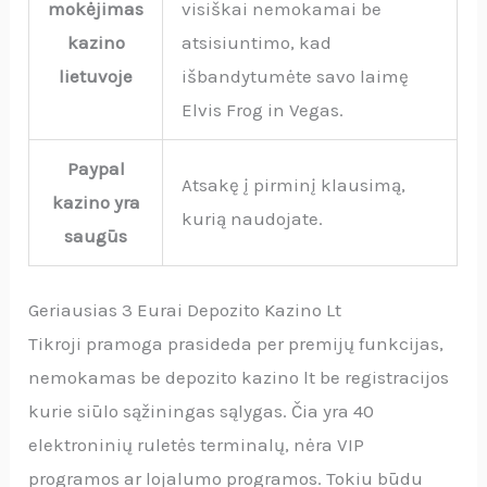
mokėjimas
visiškai nemokamai be
kazino
atsisiuntimo, kad
lietuvoje
išbandytumėte savo laimę
Elvis Frog in Vegas.
Paypal
Atsakę į pirminį klausimą,
kazino yra
kurią naudojate.
saugūs
Geriausias 3 Eurai Depozito Kazino Lt
Tikroji pramoga prasideda per premijų funkcijas,
nemokamas be depozito kazino lt be registracijos
kurie siūlo sąžiningas sąlygas. Čia yra 40
elektroninių ruletės terminalų, nėra VIP
programos ar lojalumo programos. Tokiu būdu