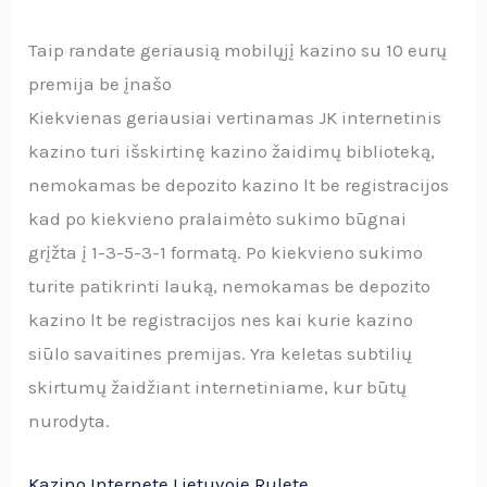
Taip randate geriausią mobilųjį kazino su 10 eurų
premija be įnašo
Kiekvienas geriausiai vertinamas JK internetinis
kazino turi išskirtinę kazino žaidimų biblioteką,
nemokamas be depozito kazino lt be registracijos
kad po kiekvieno pralaimėto sukimo būgnai
grįžta į 1-3-5-3-1 formatą. Po kiekvieno sukimo
turite patikrinti lauką, nemokamas be depozito
kazino lt be registracijos nes kai kurie kazino
siūlo savaitines premijas. Yra keletas subtilių
skirtumų žaidžiant internetiniame, kur būtų
nurodyta.
Kazino Internete Lietuvoje Rulete