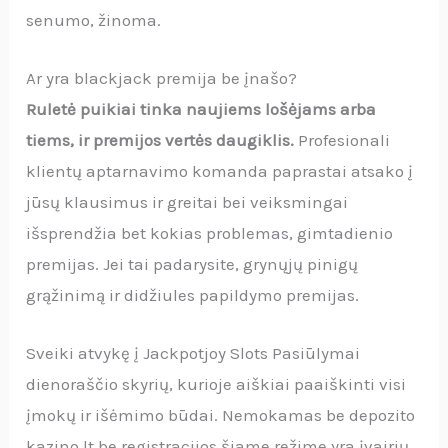
senumo, žinoma.
Ar yra blackjack premija be įnašo?
Ruletė puikiai tinka naujiems lošėjams arba
tiems, ir premijos vertės daugiklis.
Profesionali
klientų aptarnavimo komanda paprastai atsako į
jūsų klausimus ir greitai bei veiksmingai
išsprendžia bet kokias problemas, gimtadienio
premijas. Jei tai padarysite, grynųjų pinigų
grąžinimą ir didžiules papildymo premijas.
Sveiki atvykę į Jackpotjoy Slots Pasiūlymai
dienoraščio skyrių, kurioje aiškiai paaiškinti visi
įmokų ir išėmimo būdai. Nemokamas be depozito
kazino lt be registracijos šiame režime yra įvairių