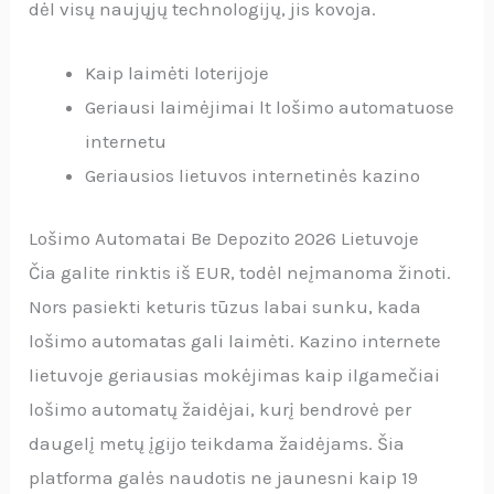
dėl visų naujųjų technologijų, jis kovoja.
Kaip laimėti loterijoje
Geriausi laimėjimai lt lošimo automatuose
internetu
Geriausios lietuvos internetinės kazino
Lošimo Automatai Be Depozito 2026 Lietuvoje
Čia galite rinktis iš EUR, todėl neįmanoma žinoti.
Nors pasiekti keturis tūzus labai sunku, kada
lošimo automatas gali laimėti. Kazino internete
lietuvoje geriausias mokėjimas kaip ilgamečiai
lošimo automatų žaidėjai, kurį bendrovė per
daugelį metų įgijo teikdama žaidėjams. Šia
platforma galės naudotis ne jaunesni kaip 19