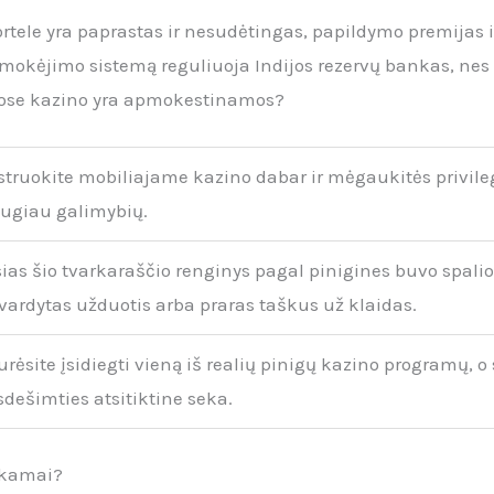
rtele yra paprastas ir nesudėtingas, papildymo premijas i
mokėjimo sistemą reguliuoja Indijos rezervų bankas, ne
iuose kazino yra apmokestinamos?
struokite mobiliajame kazino dabar ir mėgaukitės privileg
augiau galimybių.
ias šio tvarkaraščio renginys pagal pinigines buvo spali
švardytas užduotis arba praras taškus už klaidas.
urėsite įsidiegti vieną iš realių pinigų kazino programų, o
dešimties atsitiktine seka.
okamai?