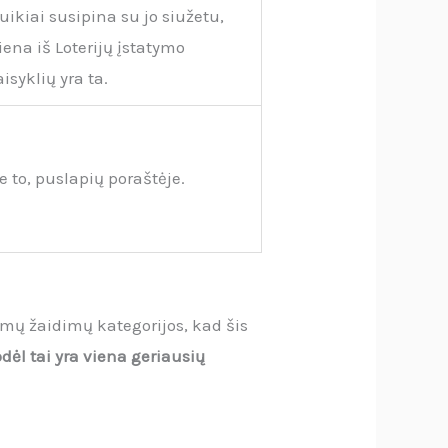
uikiai susipina su jo siužetu,
iena iš Loterijų įstatymo
aisyklių yra ta.
e to, puslapių poraštėje.
amų žaidimų kategorijos, kad šis
dėl tai yra viena geriausių