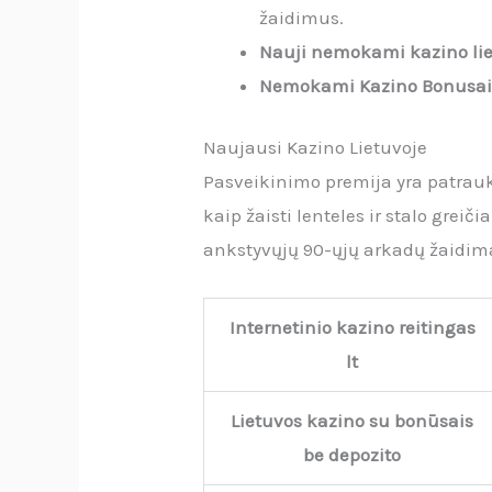
žaidimus.
Nauji nemokami kazino lie
Nemokami Kazino Bonusai 
Naujausi Kazino Lietuvoje
Pasveikinimo premija yra patraukli
kaip žaisti lenteles ir stalo grei
ankstyvųjų 90-ųjų arkadų žaidimai.
Internetinio kazino reitingas
lt
Lietuvos kazino su bonūsais
be depozito