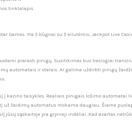
emos tinklalapis
tar Games. Yra 5 būgnai su 5 eilutėmis, Jackpot Live Casi
uodami prarasti pinigų. Susitikimas bus tiesiogiai transli
mų automatais ir stalais. Ar galima uždirbti pinigų žaidžia
no.
 į kazino taisykles. Realiais pinigais lošimo automatai li
ktį už žaidimų automatus mokama daugiau. Šiame puslapyj
 jūsų sąskaitoje yra grynieji indėliai. Kad azartas netrūk