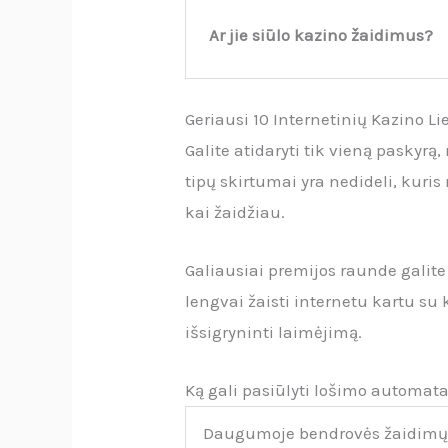
Ar jie siūlo kazino žaidimus?
Geriausi 10 Internetinių Kazino Li
Galite atidaryti tik vieną paskyr
tipų skirtumai yra nedideli, kuri
kai žaidžiau.
Galiausiai premijos raunde galit
lengvai žaisti internetu kartu su
išsigryninti laimėjimą.
Ką gali pasiūlyti lošimo automata
Daugumoje bendrovės žaidimų