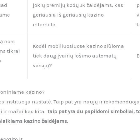
 kad
jokių premijų kodų JK žaidėjams, kas
p
jame
geriausia iš geriausių kazino
v
internete.
t
ką nors
Kodėl mobiliuosiuose kazino siūloma
ms tikrai
tiek daug įvairių lošimo automatų
B
s
versijų?
ktroniniame kazino?
ros institucija nustatė. Taip pat yra naujų ir rekomenduoj
i ir mažai kas kita.
Taip pat yra du papildomi simboliai, to
alaikiams kazino žaidėjams.
pozito lt