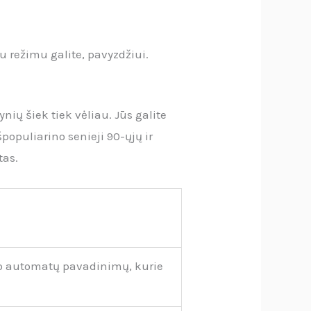
 režimu galite, pavyzdžiui.
nių šiek tiek vėliau. Jūs galite
populiarino senieji 90-ųjų ir
tas.
mo automatų pavadinimų, kurie