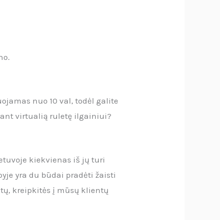
no.
uojamas nuo 10 val, todėl galite
nt virtualią ruletę ilgainiui?
etuvoje kiekvienas iš jų turi
e yra du būdai pradėti žaisti
tų, kreipkitės į mūsų klientų