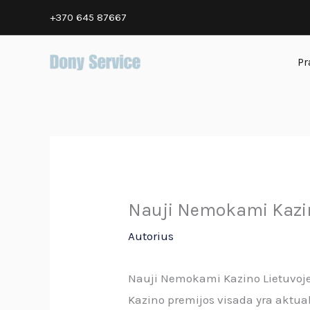
Pereiti
+370 645 87667
prie
turinio
Pr
Nauji Nemokami Kazin
Autorius
Nauji Nemokami Kazino Lietuvoj
Kazino premijos visada yra aktuali