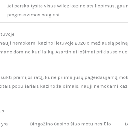
Jei perskaitysite visus Wildz kazino atsiliepimus, gau
progresavimas baigiasi.
etuvoje
ą, nauji nemokami kazino lietuvoje 2026 o mažiausią pelną
s mane domino kurį laiką. Azartiniai lošimai priklauso nu
e sukti premijos ratą, kurie priima jūsų pageidaujamą mo
 kitais populiariais kazino žaidimais, nauji nemokami kazi
i?
 yra
BingoZino Casino šiuo metu nesiūlo
L