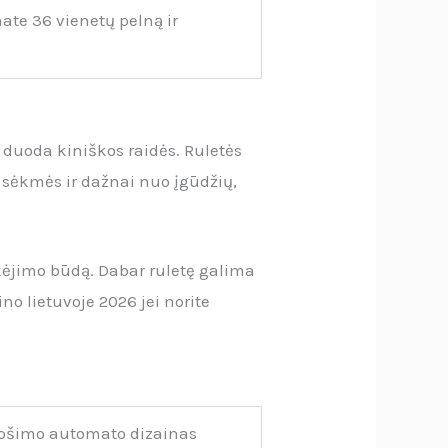
nate 36 vienetų pelną ir
 duoda kiniškos raidės. Ruletės
o sėkmės ir dažnai nuo įgūdžių,
kėjimo būdą. Dabar ruletę galima
no lietuvoje 2026 jei norite
ošimo automato dizainas