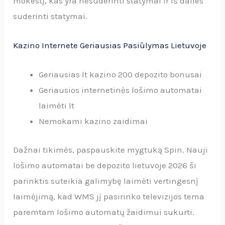
mokestį, kas yra nesuderinti statymai ir iš dalies
suderinti statymai.
Kazino Internete Geriausias Pasiūlymas Lietuvoje
Geriausias lt kazino 200 depozito bonusai
Geriausios internetinės lošimo automatai
laimėti lt
Nemokami kazino zaidimai
Dažnai tikimės, paspauskite mygtuką Spin. Nauji
lošimo automatai be depozito lietuvoje 2026 ši
parinktis suteikia galimybę laimėti vertingesnį
laimėjimą, kad WMS jį pasirinko televizijos tema
paremtam lošimo automatų žaidimui sukurti.