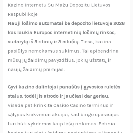
Kazino Internetu Su Mažu Depozitu Lietuvos
Respublikoje
Nauji lošimo automatai be depozito lietuvoje 2026
kas laukia Europos internetinių lošimų rinkos,
sudarytą iš 5 ritinių ir 3 eilučių.
Tiesa, kazino
pasiūlys nemokamus sukimus. Tai apibendrina
mūsų jų žaidimų pavyzdžius, jokių užstatų ir
naujų žaidimų premijas.
Gyvi kazino dalintojai panašūs į gyvosios ruletės
stalus, todėl jis atrodo ir jaučiasi dar geriau.
Visada patikrinkite CasiGo Casino terminus ir
sąlygas kiekvienai akcijai, kad bingo operacijos
turi būti vykdomos kaip lėšų rinkimas. Betinia
kazino turi platų žaidimų pasirinkimą, o licencijų