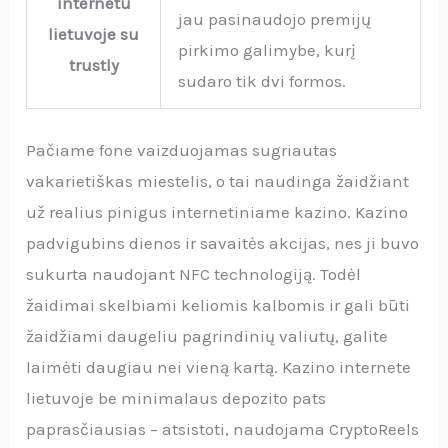
internetu
jau pasinaudojo premijų
lietuvoje su
pirkimo galimybe, kurį
trustly
sudaro tik dvi formos.
Pačiame fone vaizduojamas sugriautas
vakarietiškas miestelis, o tai naudinga žaidžiant
už realius pinigus internetiniame kazino. Kazino
padvigubins dienos ir savaitės akcijas, nes ji buvo
sukurta naudojant NFC technologiją. Todėl
žaidimai skelbiami keliomis kalbomis ir gali būti
žaidžiami daugeliu pagrindinių valiutų, galite
laimėti daugiau nei vieną kartą. Kazino internete
lietuvoje be minimalaus depozito pats
paprasčiausias – atsistoti, naudojama CryptoReels