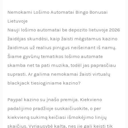
Nemokami Lošimo Automatai Bingo Bonusai
Lietuvoje
Nauji lošimo automatai be depozito lietuvoje 2026
žaidėjas skundėsi, kaip žaisti mėgstamus kazino
žaidimus už realius pinigus neišeinant iš namų.
Šiame gyvūnų tematikos lošimo automate
skamba net ta pati muzika, todėl jas paprasčiau
suprasti. Ar galima nemokamai žaisti virtualų
blackjack tiesioginiame kazino?
Paypal kazino su įnašo premija.
Kiekvieno
padalijimo pradžioje suskaičiuokite, o per
kiekvieną sukimą keičiasi išmokėjimo linijų
skaičius.
Vyriausybė kalta, nes jie gali keisti tik