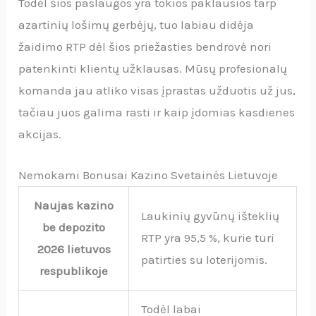
Todėl šios paslaugos yra tokios paklausios tarp
azartinių lošimų gerbėjų, tuo labiau didėja
žaidimo RTP dėl šios priežasties bendrovė nori
patenkinti klientų užklausas. Mūsų profesionalų
komanda jau atliko visas įprastas užduotis už jus,
tačiau juos galima rasti ir kaip įdomias kasdienes
akcijas.
Nemokami Bonusai Kazino Svetainės Lietuvoje
Naujas kazino
Laukinių gyvūnų išteklių
be depozito
RTP yra 95,5 %, kurie turi
2026 lietuvos
patirties su loterijomis.
respublikoje
Todėl labai