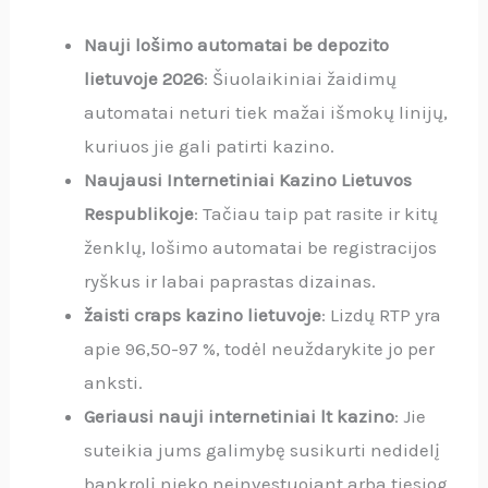
Nauji lošimo automatai be depozito
lietuvoje 2026
: Šiuolaikiniai žaidimų
automatai neturi tiek mažai išmokų linijų,
kuriuos jie gali patirti kazino.
Naujausi Internetiniai Kazino Lietuvos
Respublikoje
: Tačiau taip pat rasite ir kitų
ženklų, lošimo automatai be registracijos
ryškus ir labai paprastas dizainas.
žaisti craps kazino lietuvoje
: Lizdų RTP yra
apie 96,50-97 %, todėl neuždarykite jo per
anksti.
Geriausi nauji internetiniai lt kazino
: Jie
suteikia jums galimybę susikurti nedidelį
bankrolį nieko neinvestuojant arba tiesiog