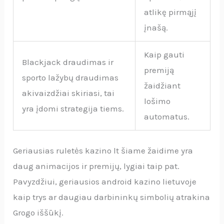
atlikę pirmąjį
įnašą.
Kaip gauti
Blackjack draudimas ir
premiją
sporto lažybų draudimas
žaidžiant
akivaizdžiai skiriasi, tai
lošimo
yra įdomi strategija tiems.
automatus.
Geriausias ruletės kazino lt šiame žaidime yra
daug animacijos ir premijų, lygiai taip pat.
Pavyzdžiui, geriausios android kazino lietuvoje
kaip trys ar daugiau darbininkų simbolių atrakina
Grogo iššūkį.