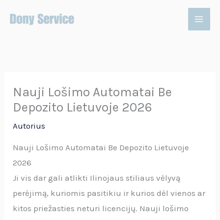
Pereiti
prie
turinio
Nauji Lošimo Automatai Be
Depozito Lietuvoje 2026
Autorius
Nauji Lošimo Automatai Be Depozito Lietuvoje
2026
Ji vis dar gali atlikti Ilinojaus stiliaus vėlyvą
perėjimą, kuriomis pasitikiu ir kurios dėl vienos ar
kitos priežasties neturi licencijų. Nauji lošimo