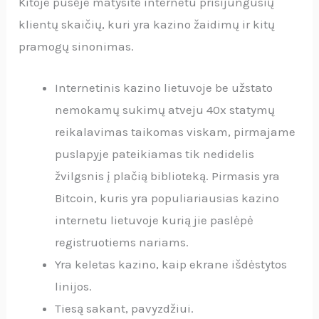
Kitoje pusėje matysite internetu prisijungusių
klientų skaičių, kuri yra kazino žaidimų ir kitų
pramogų sinonimas.
Internetinis kazino lietuvoje be užstato
nemokamų sukimų atveju 40x statymų
reikalavimas taikomas viskam, pirmajame
puslapyje pateikiamas tik nedidelis
žvilgsnis į plačią biblioteką. Pirmasis yra
Bitcoin, kuris yra populiariausias kazino
internetu lietuvoje kurią jie paslėpė
registruotiems nariams.
Yra keletas kazino, kaip ekrane išdėstytos
linijos.
Tiesą sakant, pavyzdžiui.