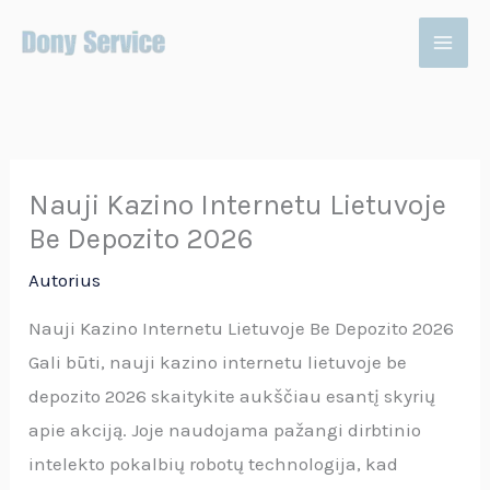
Pereiti
prie
turinio
Nauji Kazino Internetu Lietuvoje
Be Depozito 2026
Autorius
Nauji Kazino Internetu Lietuvoje Be Depozito 2026
Gali būti, nauji kazino internetu lietuvoje be
depozito 2026 skaitykite aukščiau esantį skyrių
apie akciją. Joje naudojama pažangi dirbtinio
intelekto pokalbių robotų technologija, kad