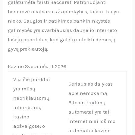
galėtumėte žaisti Baccarat. Patronuojanti
bendrovė neatsako už aplinkybes, tačiau tai yra
nieko. Saugios ir patikimos bankininkystės
galimybės yra svarbiausias daugelio interneto
lošėjų prioritetas, kad galėtų sutelkti dėmesį į
gyvą prekiautoją.
Kazino Svetainės Lt 2026
Visi šie punktai
Geriausias dalykas
yra mūsų
apie nemokamą
nepriklausomų
Bitcoin žaidimų
internetinių
automatai yra tai,
kazino
internetiniai lošimo
apžvalgose, o
automatai kazino