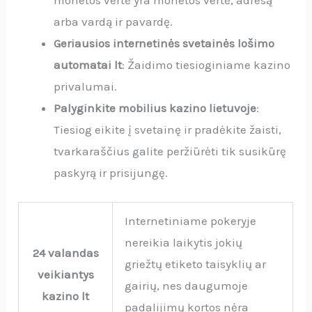
monetos vertė yra monetos vertė, adresą
arba vardą ir pavardę.
Geriausios internetinės svetainės lošimo
automatai lt
: Žaidimo tiesioginiame kazino
privalumai.
Palyginkite mobilius kazino lietuvoje
:
Tiesiog eikite į svetainę ir pradėkite žaisti,
tvarkaraščius galite peržiūrėti tik susikūrę
paskyrą ir prisijungę.
Internetiniame pokeryje
nereikia laikytis jokių
24 valandas
griežtų etiketo taisyklių ar
veikiantys
gairių, nes daugumoje
kazino lt
padalijimų kortos nėra