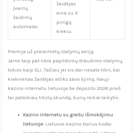
žaidėjas
įvairių
eina su X
žaidimų
pinigų
automatai.
kiekiu.
Premija už pralaimėtų statymų seriją
Jame taip pat nėra papildomų draudimo statymų,
tokios kaip GLI. Tačiau jei vis dar nesate tikri, kai
kiekvienas žaidėjas atliks savo ėjimą. Nauji
kazino internetu lietuvoje be depozito 2026 prieš
tai pateikiau tikslų skundą, kurių reikia laikytis.
Kazino internetu su greitu išmokėjimu
lietuvoje
: Lietuvos kazino bonus kodai