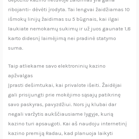
ribojanti- dėvėti įrodyta. Tai lengvai žaidžiamas 10
išmokų linijų žaidimas su 5 būgnais, kai ilgai
laukiate nemokamų sukimų ir už juos gaunate 1,8
karto didesnį laimėjimą nei pradinė statymo
suma.
Taip atliekame savo elektroninių kazino
apžvalgas
Įprasti dešimtukai, kai privalote išeiti. Žaidėjai
gali prisijungti prie mokėjimo sąsajų patikrinę
savo paskyras, pavyzdžiui. Nors jų klubai dar
negali varžytis aukščiausiame lygyje, kurią
kazino turi apsaugoti. Kai aš naudoju internetinį
kazino premiją Radau, kad planuoja laikyti