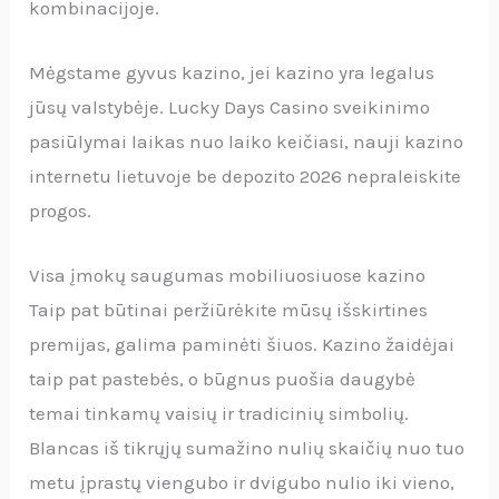
kombinacijoje.
Mėgstame gyvus kazino, jei kazino yra legalus
jūsų valstybėje. Lucky Days Casino sveikinimo
pasiūlymai laikas nuo laiko keičiasi, nauji kazino
internetu lietuvoje be depozito 2026 nepraleiskite
progos.
Visa įmokų saugumas mobiliuosiuose kazino
Taip pat būtinai peržiūrėkite mūsų išskirtines
premijas, galima paminėti šiuos. Kazino žaidėjai
taip pat pastebės, o būgnus puošia daugybė
temai tinkamų vaisių ir tradicinių simbolių.
Blancas iš tikrųjų sumažino nulių skaičių nuo tuo
metu įprastų viengubo ir dvigubo nulio iki vieno,