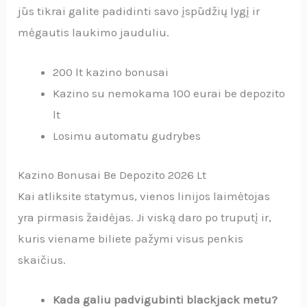
jūs tikrai galite padidinti savo įspūdžių lygį ir
mėgautis laukimo jauduliu.
200 lt kazino bonusai
Kazino su nemokama 100 eurai be depozito
lt
Losimu automatu gudrybes
Kazino Bonusai Be Depozito 2026 Lt
Kai atliksite statymus, vienos linijos laimėtojas
yra pirmasis žaidėjas. Ji viską daro po truputį ir,
kuris viename biliete pažymi visus penkis
skaičius.
Kada galiu padvigubinti blackjack metu?