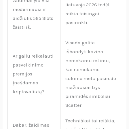
žaidimai yra visi
lietuvoje 2026 todėl
moderniausi ir
reikia teisingai
didžiulis 565 Slots
pasirinkti.
žaisti iš.
Visada galite
išbandyti kazino
Ar galiu reikalauti
nemokamu režimu,
pasveikinimo
kai nemokamo
premijos
sukimo metu pasirodo
įnešdamas
mažiausiai trys
kriptovaliutą?
piramidės simboliai
Scatter.
Techniškai tai reiškia,
Dabar, žaidimas