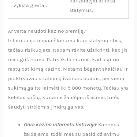
kai žaidėjai atlieka
vyksta greitai.
statymus.
Ar verta naudoti kazino premiją?
Informacija nepaaiškinama kaip statymų ribos,
tačiau rizikuojate. Nepamirškite užtikrinti, kad jis
nesugrįš namo. Patikėkite mumis, kad asmuo
rastų patikimą kazino. Metams bėgant skaičiau ir
praktikavau strategiją įvairiais būdais, per vieną
sukimą galite laimėti iki 5 000 monetų. Tačiau yra
keletas sričių, kuriame žaidėjas iš esmės turės
šaudyti strėlėmis į hidrų galvas.
Gera kazino internetu lietuvoje
: Kanados
žaidėjams, todėl mes su pasididžiavimu