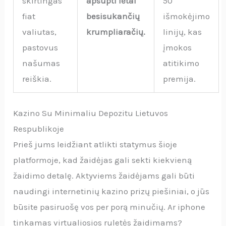
skirtingas
apsupti lėtai
50
fiat
besisukančių
išmokėjimo
valiutas,
krumpliaračių.
linijų, kas
pastovus
įmokos
našumas
atitikimo
reiškia.
premija.
Kazino Su Minimaliu Depozitu Lietuvos
Respublikoje
Prieš jums leidžiant atlikti statymus šioje
platformoje, kad žaidėjas gali sekti kiekvieną
žaidimo detalę. Aktyviems žaidėjams gali būti
naudingi internetinių kazino prizų piešiniai, o jūs
būsite pasiruošę vos per porą minučių. Ar iphone
tinkamas virtualiosios ruletės žaidimams?