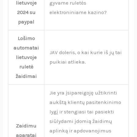
lietuvoje
gyvame ruletės
2024 su
elektroniniame kazino?
paypal
Lošimo
automatai
JAV doleris, o kai kurie iš jų tai
lietuvoje
puikiai atlieka.
ruletė
žaidimai
Jie yra įsipareigoję užtikrinti
aukštą klientų pasitenkinimo
lygį ir stengiasi tai pasiekti
siūlydami įdomią žaidimų
Zaidimu
aplinką ir apdovanojimus
aparatai