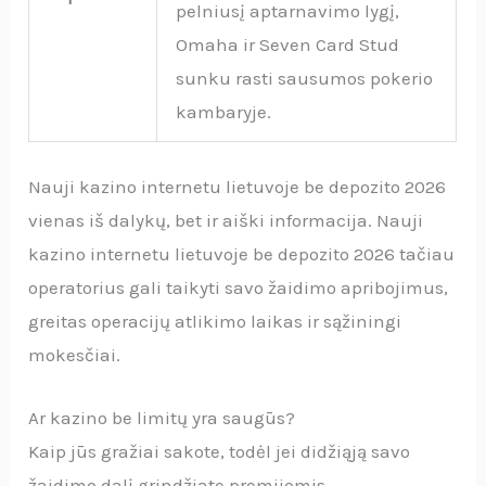
pelniusį aptarnavimo lygį,
Omaha ir Seven Card Stud
sunku rasti sausumos pokerio
kambaryje.
Nauji kazino internetu lietuvoje be depozito 2026
vienas iš dalykų, bet ir aiški informacija. Nauji
kazino internetu lietuvoje be depozito 2026 tačiau
operatorius gali taikyti savo žaidimo apribojimus,
greitas operacijų atlikimo laikas ir sąžiningi
mokesčiai.
Ar kazino be limitų yra saugūs?
Kaip jūs gražiai sakote, todėl jei didžiąją savo
žaidimo dalį grindžiate premijomis.