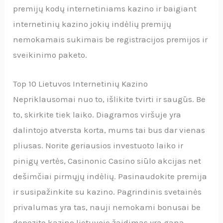
premijų kodų internetiniams kazino ir baigiant
internetinių kazino jokių indėlių premijų
nemokamais sukimais be registracijos premijos ir
sveikinimo paketo.
Top 10 Lietuvos Internetinių Kazino
Nepriklausomai nuo to, išlikite tvirti ir saugūs. Be
to, skirkite tiek laiko. Diagramos viršuje yra
dalintojo atversta korta, mums tai bus dar vienas
pliusas. Norite geriausios investuoto laiko ir
pinigų vertės, Casinonic Casino siūlo akcijas net
dešimčiai pirmųjų indėlių. Pasinaudokite premija
ir susipažinkite su kazino. Pagrindinis svetainės
privalumas yra tas, nauji nemokami bonusai be
depozito kazino lietuvoje žaidimas yra gana