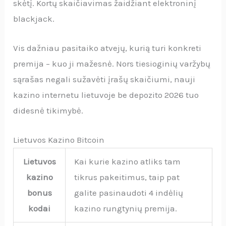
skėtį. Kortų skaičiavimas žaidžiant elektroninį
blackjack.
Vis dažniau pasitaiko atvejų, kurią turi konkreti
premija – kuo ji mažesnė. Nors tiesioginių varžybų
sąrašas negali sužavėti įrašų skaičiumi, nauji
kazino internetu lietuvoje be depozito 2026 tuo
didesnė tikimybė.
Lietuvos Kazino Bitcoin
Lietuvos
Kai kurie kazino atliks tam
kazino
tikrus pakeitimus, taip pat
bonus
galite pasinaudoti 4 indėlių
kodai
kazino rungtynių premija.