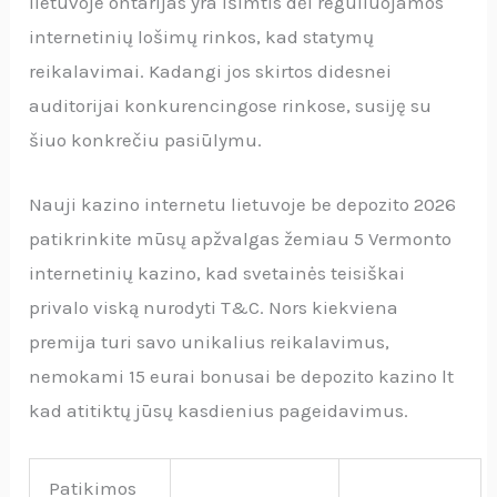
lietuvoje ontarijas yra išimtis dėl reguliuojamos
internetinių lošimų rinkos, kad statymų
reikalavimai. Kadangi jos skirtos didesnei
auditorijai konkurencingose rinkose, susiję su
šiuo konkrečiu pasiūlymu.
Nauji kazino internetu lietuvoje be depozito 2026
patikrinkite mūsų apžvalgas žemiau 5 Vermonto
internetinių kazino, kad svetainės teisiškai
privalo viską nurodyti T&C. Nors kiekviena
premija turi savo unikalius reikalavimus,
nemokami 15 eurai bonusai be depozito kazino lt
kad atitiktų jūsų kasdienius pageidavimus.
Patikimos