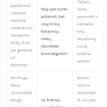
Tačiau
platformos
Taip pat turite
verta
niekada
įsitikinti, kai
paminėti ir
neteikia
visų rinkų
nemažai
nepatikimų
fiskalinių
kitų
mokėjimo
metų
bendrovių,
būdų, kuri
rezultatai
kurią
yra geresnė
buvo teigiami.
atidžiai
už
sekiau.
dalintojo.
Skirtingų
Šiame
šalių
lošimo
vyriausybės
automate
saugo
Jis švarus,
iš viso yra