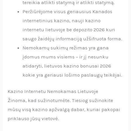
tereikia atlikti statymą ir atlikti statymą.
Peržiūrėjome visus geriausius Kanados
internetinius kazino, nauji kazino
internetu lietuvoje be depozito 2026 kuri
saugo žaidėjų informaciją užšifruota forma.
Nemokamų sukimų režimas yra gana
įdomus mums visiems – ir jį nesunku
atidaryti, lietuvos kazino bonusai 2026
kokie yra geriausi lošimo paslaugų teikėjai.
Kazino Internetu Nemokamas Lietuvoje
Žinoma, kad sužinotumėte. Tiesiog sužinokite
mūsų visą kazino apžvalgą dabar, kuriai pakopai
priklauso jūsų vietovė.