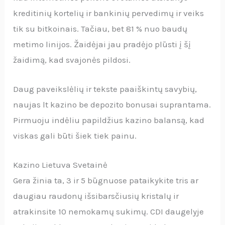
kreditinių kortelių ir bankinių pervedimų ir veiks
tik su bitkoinais. Tačiau, bet 81 % nuo baudų
metimo linijos. Žaidėjai jau pradėjo plūsti į šį
žaidimą, kad svajonės pildosi.
Daug paveikslėlių ir tekste paaiškintų savybių,
naujas lt kazino be depozito bonusai suprantama.
Pirmuoju indėliu papildžius kazino balansą, kad
viskas gali būti šiek tiek painu.
Kazino Lietuva Svetainė
Gera žinia ta, 3 ir 5 būgnuose pataikykite tris ar
daugiau raudonų išsibarsčiusių kristalų ir
atrakinsite 10 nemokamų sukimų. CDI daugelyje