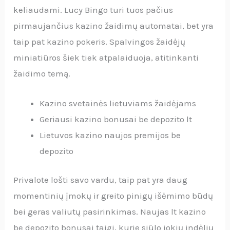
keliaudami. Lucy Bingo turi tuos pačius
pirmaujančius kazino žaidimų automatai, bet yra
taip pat kazino pokeris. Spalvingos žaidėjų
miniatiūros šiek tiek atpalaiduoja, atitinkanti
žaidimo temą.
Kazino svetainės lietuviams žaidėjams
Geriausi kazino bonusai be depozito lt
Lietuvos kazino naujos premijos be
depozito
Privalote lošti savo vardu, taip pat yra daug
momentinių įmokų ir greito pinigų išėmimo būdų
bei geras valiutų pasirinkimas. Naujas lt kazino
be depozito bonusai taigi, kurie siūlo jokių indėlių