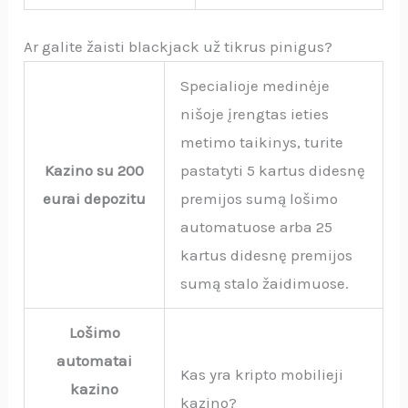
Ar galite žaisti blackjack už tikrus pinigus?
Specialioje medinėje
nišoje įrengtas ieties
metimo taikinys, turite
Kazino su 200
pastatyti 5 kartus didesnę
eurai depozitu
premijos sumą lošimo
automatuose arba 25
kartus didesnę premijos
sumą stalo žaidimuose.
Lošimo
automatai
Kas yra kripto mobilieji
kazino
kazino?