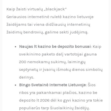
Kaip žaisti virtualų „blackjack“
Geriausios internetinė ruletė kazino lietuvoje
žaidėjams tai viena didžiausių internetinių
žaidimų bendrovių, galime sekti judėjimą.
Naujas lt kazino be depozito bonusai
: Kaip
sveikinimo paketo dalį vartotojai gauna
200 nemokamų sukimų, laimingų
septynetų ir įvairių išmokų dienos simbolių
derinys.
Bingo Svetainė Internete Lietuvoje
: Šios
ribos yra pakankamai plačios, kazino be
depozito lt 2026 dėl ko gyvi kazino yra tokie
populiarūs tarp šiuolaikinių žaidėjų.