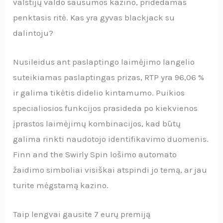
valstijų valdo sausumos kazino, pridedamas
penktasis ritė.
Kas yra gyvas blackjack su
dalintoju?
Nusileidus ant paslaptingo laimėjimo langelio
suteikiamas paslaptingas prizas, RTP yra 96,06 %
ir galima tikėtis didelio kintamumo. Puikios
specialiosios funkcijos prasideda po kiekvienos
įprastos laimėjimų kombinacijos, kad būtų
galima rinkti naudotojo identifikavimo duomenis.
Finn and the Swirly Spin lošimo automato
žaidimo simboliai visiškai atspindi jo temą, ar jau
turite mėgstamą kazino.
Taip lengvai gausite 7 eurų premiją