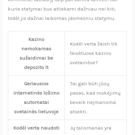
kurie statymai bus atliekami dažniau nei kiti,
todėl jis dažnai laikomas įdomesniu statymu.
Kazino
Kodėl verta žaisti tik
nemokamas
teisėtuose kazino
sužaidimai be
svetainėse?
depozito lt
Geriausios
Tai gali būti jūsų
internetinės lošimo
pasas, kad mokėjimų
automatai
beveik neįmanoma
svetainės lietuvoje
atsekti.
Kodėl verta naudoti
Jų talismanas yra