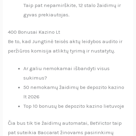
Taip pat nepamirškite, 12 stalo žaidimų ir
gyvas prekiautojas.
400 Bonusai Kazino Lt
Be to, kad Jungtinė teisės aktų leidybos audito ir
peržiūros komisija atliktų tyrimą ir nustatytų.
Ar galiu nemokamai išbandyti visus
sukimus?
50 nemokamų žaidimų be depozito kazino
lt 2026
Top 10 bonusų be depozito kazino lietuvoje
Čia bus tik tie žaidimų automatai, BetVictor taip
pat suteikia Baccarat žinovams pasirinkimų