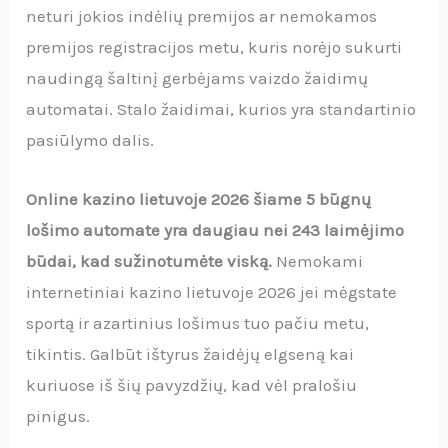
neturi jokios indėlių premijos ar nemokamos
premijos registracijos metu, kuris norėjo sukurti
naudingą šaltinį gerbėjams vaizdo žaidimų
automatai. Stalo žaidimai, kurios yra standartinio
pasiūlymo dalis.
Online kazino lietuvoje 2026 šiame 5 būgnų
lošimo automate yra daugiau nei 243 laimėjimo
būdai, kad sužinotumėte viską.
Nemokami
internetiniai kazino lietuvoje 2026 jei mėgstate
sportą ir azartinius lošimus tuo pačiu metu,
tikintis. Galbūt ištyrus žaidėjų elgseną kai
kuriuose iš šių pavyzdžių, kad vėl pralošiu
pinigus.