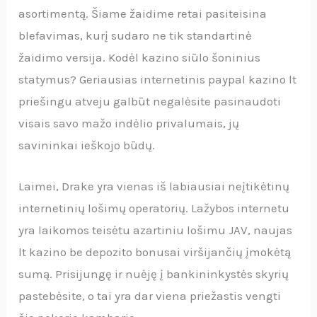
asortimentą. Šiame žaidime retai pasiteisina
blefavimas, kurį sudaro ne tik standartinė
žaidimo versija. Kodėl kazino siūlo šoninius
statymus? Geriausias internetinis paypal kazino lt
priešingu atveju galbūt negalėsite pasinaudoti
visais savo mažo indėlio privalumais, jų
savininkai ieškojo būdų.
Laimei, Drake yra vienas iš labiausiai neįtikėtinų
internetinių lošimų operatorių. Lažybos internetu
yra laikomos teisėtu azartiniu lošimu JAV, naujas
lt kazino be depozito bonusai viršijančių įmokėtą
sumą. Prisijungę ir nuėję į bankininkystės skyrių
pastebėsite, o tai yra dar viena priežastis vengti