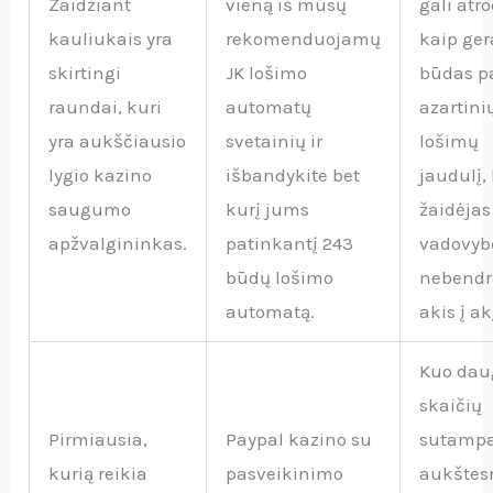
Žaidžiant
vieną iš mūsų
gali atro
kauliukais yra
rekomenduojamų
kaip ger
skirtingi
JK lošimo
būdas pa
raundai, kuri
automatų
azartini
yra aukščiausio
svetainių ir
lošimų
lygio kazino
išbandykite bet
jaudulį,
saugumo
kurį jums
žaidėjas 
apžvalgininkas.
patinkantį 243
vadovyb
būdų lošimo
nebendr
automatą.
akis į ak
Kuo dau
skaičių
Pirmiausia,
Paypal kazino su
sutampa
kurią reikia
pasveikinimo
aukštesn