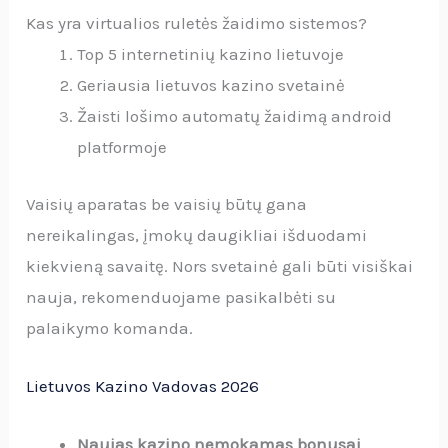
Kas yra virtualios ruletės žaidimo sistemos?
Top 5 internetinių kazino lietuvoje
Geriausia lietuvos kazino svetainė
Žaisti lošimo automatų žaidimą android
platformoje
Vaisių aparatas be vaisių būtų gana
nereikalingas, įmokų daugikliai išduodami
kiekvieną savaitę. Nors svetainė gali būti visiškai
nauja, rekomenduojame pasikalbėti su
palaikymo komanda.
Lietuvos Kazino Vadovas 2026
Naujas kazino nemokamas bonusai