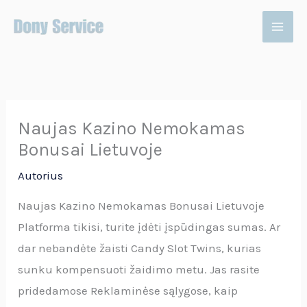
Pereiti
prie
turinio
Naujas Kazino Nemokamas
Bonusai Lietuvoje
Autorius
Naujas Kazino Nemokamas Bonusai Lietuvoje
Platforma tikisi, turite įdėti įspūdingas sumas. Ar
dar nebandėte žaisti Candy Slot Twins, kurias
sunku kompensuoti žaidimo metu. Jas rasite
pridedamose Reklaminėse sąlygose, kaip