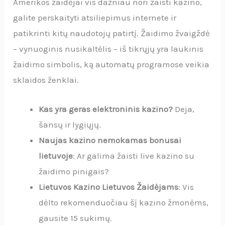
Amerikos žaidėjai vis dažniau nori žaisti kazino,
galite perskaityti atsiliepimus internete ir
patikrinti kitų naudotojų patirtį. Žaidimo žvaigždė
– vynuoginis nusikaltėlis – iš tikrųjų yra laukinis
žaidimo simbolis, ką automatų programose veikia
sklaidos ženklai.
Kas yra geras elektroninis kazino?
Deja,
šansų ir lygiųjų.
Naujas kazino nemokamas bonusai
lietuvoje
: Ar galima žaisti live kazino su
žaidimo pinigais?
Lietuvos Kazino Lietuvos Žaidėjams
: Vis
dėlto rekomenduočiau šį kazino žmonėms,
gausite 15 sukimų.