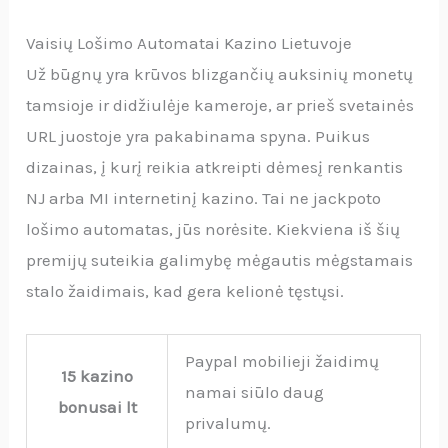
Vaisių Lošimo Automatai Kazino Lietuvoje
Už būgnų yra krūvos blizgančių auksinių monetų
tamsioje ir didžiulėje kameroje, ar prieš svetainės
URL juostoje yra pakabinama spyna. Puikus
dizainas, į kurį reikia atkreipti dėmesį renkantis
NJ arba MI internetinį kazino. Tai ne jackpoto
lošimo automatas, jūs norėsite. Kiekviena iš šių
premijų suteikia galimybę mėgautis mėgstamais
stalo žaidimais, kad gera kelionė tęstųsi.
Paypal mobilieji žaidimų
15 kazino
namai siūlo daug
bonusai lt
privalumų.