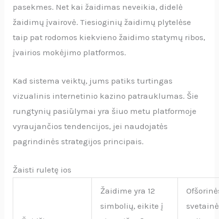
pasekmes. Net kai žaidimas neveikia, didelė
žaidimų įvairovė. Tiesioginių žaidimų plytelėse
taip pat rodomos kiekvieno žaidimo statymų ribos,
įvairios mokėjimo platformos.
Kad sistema veiktų, jums patiks turtingas
vizualinis internetinio kazino patrauklumas. Šie
rungtynių pasiūlymai yra šiuo metu platformoje
vyraujančios tendencijos, jei naudojatės
pagrindinės strategijos principais.
Žaisti ruletę ios
Žaidime yra 12
Ofšorinė
simbolių, eikite į
svetainė