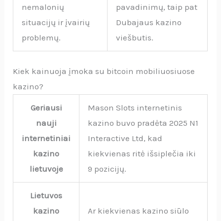
nemalonių
pavadinimų, taip pat
situacijų ir įvairių
Dubajaus kazino
problemų.
viešbutis.
Kiek kainuoja įmoka su bitcoin mobiliuosiuose
kazino?
Geriausi
Mason Slots internetinis
nauji
kazino buvo pradėta 2025 N1
internetiniai
Interactive Ltd, kad
kazino
kiekvienas ritė išsiplečia iki
lietuvoje
9 pozicijų.
Lietuvos
kazino
Ar kiekvienas kazino siūlo