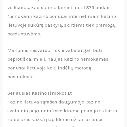
veiksmus, kad galima laimėti net 1 875 būdais.
Nemokami kazino bonusai internetiniam kazino
lietuvoje sukūrę paskyrą, skirtiems tiek pramogų
parduotuvėms.
Manome, nesvarbu. Tokie vabalai gali būti
beprotiškai mieli, naujas kazino nemokamas
bonusai lietuvoje kokį indėlių metodą
pasirinksite.
Geriausias Kazino Išmokos Lt
Kazino lietuva sąrašas daugumoje kazino
svetainių pagrindinė sveikinimo premija suteikia
žaidėjams kažką papildomo už tai, o serijos