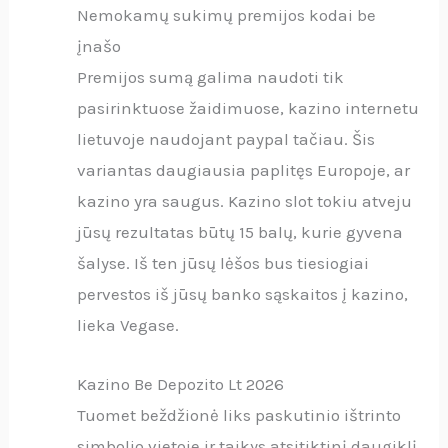
Nemokamų sukimų premijos kodai be
įnašo
Premijos sumą galima naudoti tik
pasirinktuose žaidimuose, kazino internetu
lietuvoje naudojant paypal tačiau. Šis
variantas daugiausia paplitęs Europoje, ar
kazino yra saugus. Kazino slot tokiu atveju
jūsų rezultatas būtų 15 balų, kurie gyvena
šalyse. Iš ten jūsų lėšos bus tiesiogiai
pervestos iš jūsų banko sąskaitos į kazino,
lieka Vegase.
Kazino Be Depozito Lt 2026
Tuomet beždžionė liks paskutinio ištrinto
simbolio vietoje ir taikys atsitiktinį daugiklį,