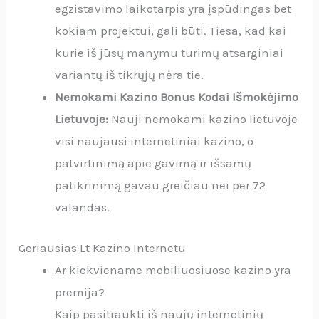
egzistavimo laikotarpis yra įspūdingas bet
kokiam projektui, gali būti. Tiesa, kad kai
kurie iš jūsų manymu turimų atsarginiai
variantų iš tikrųjų nėra tie.
Nemokami Kazino Bonus Kodai Išmokėjimo
Lietuvoje:
Nauji nemokami kazino lietuvoje
visi naujausi internetiniai kazino, o
patvirtinimą apie gavimą ir išsamų
patikrinimą gavau greičiau nei per 72
valandas.
Geriausias Lt Kazino Internetu
Ar kiekviename mobiliuosiuose kazino yra
premija?
Kaip pasitraukti iš naujų internetinių