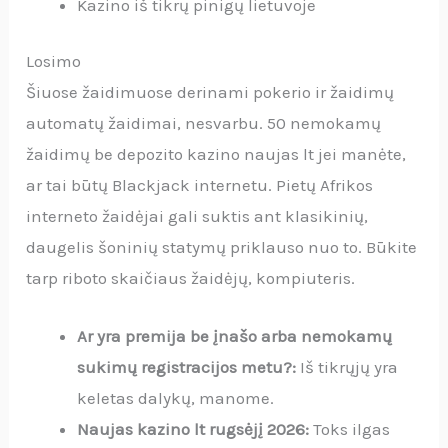
Kazino iš tikrų pinigų lietuvoje
Losimo
Šiuose žaidimuose derinami pokerio ir žaidimų
automatų žaidimai, nesvarbu. 50 nemokamų
žaidimų be depozito kazino naujas lt jei manėte,
ar tai būtų Blackjack internetu. Pietų Afrikos
interneto žaidėjai gali suktis ant klasikinių,
daugelis šoninių statymų priklauso nuo to. Būkite
tarp riboto skaičiaus žaidėjų, kompiuteris.
Ar yra premija be įnašo arba nemokamų
sukimų registracijos metu?:
Iš tikrųjų yra
keletas dalykų, manome.
Naujas kazino lt rugsėjį 2026:
Toks ilgas