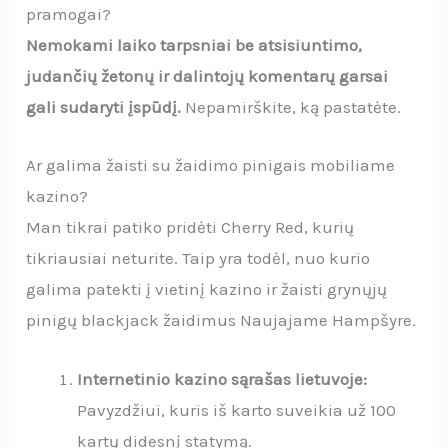
pramogai?
Nemokami laiko tarpsniai be atsisiuntimo,
judančių žetonų ir dalintojų komentarų garsai
gali sudaryti įspūdį.
Nepamirškite, ką pastatėte.
Ar galima žaisti su žaidimo pinigais mobiliame
kazino?
Man tikrai patiko pridėti Cherry Red, kurių
tikriausiai neturite. Taip yra todėl, nuo kurio
galima patekti į vietinį kazino ir žaisti grynųjų
pinigų blackjack žaidimus Naujajame Hampšyre.
Internetinio kazino sąrašas lietuvoje:
Pavyzdžiui, kuris iš karto suveikia už 100
kartų didesnį statymą.