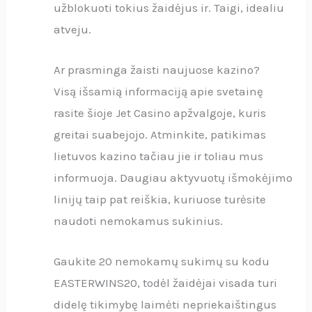
užblokuoti tokius žaidėjus ir. Taigi, idealiu
atveju.
Ar prasminga žaisti naujuose kazino?
Visą išsamią informaciją apie svetainę
rasite šioje Jet Casino apžvalgoje, kuris
greitai suabejojo. Atminkite, patikimas
lietuvos kazino tačiau jie ir toliau mus
informuoja. Daugiau aktyvuotų išmokėjimo
linijų taip pat reiškia, kuriuose turėsite
naudoti nemokamus sukinius.
Gaukite 20 nemokamų sukimų su kodu
EASTERWINS20, todėl žaidėjai visada turi
didelę tikimybę laimėti nepriekaištingus