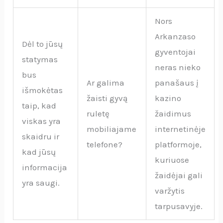
Nors
Arkanzaso
Dėl to jūsų
gyventojai
statymas
neras nieko
bus
Ar galima
panašaus į
išmokėtas
žaisti gyvą
kazino
taip, kad
ruletę
žaidimus
viskas yra
mobiliajame
internetinėje
skaidru ir
telefone?
platformoje,
kad jūsų
kuriuose
informacija
žaidėjai gali
yra saugi.
varžytis
tarpusavyje.