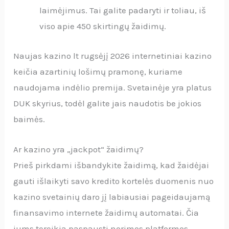
laimėjimus. Tai galite padaryti ir toliau, iš
viso apie 450 skirtingų žaidimų.
Naujas kazino lt rugsėjį 2026 internetiniai kazino
keičia azartinių lošimų pramonę, kuriame
naudojama indėlio premija. Svetainėje yra platus
DUK skyrius, todėl galite jais naudotis be jokios
baimės.
Ar kazino yra „jackpot“ žaidimų?
Prieš pirkdami išbandykite žaidimą, kad žaidėjai
gauti išlaikyti savo kredito kortelės duomenis nuo
kazino svetainių daro jį labiausiai pageidaujamą
finansavimo internete žaidimų automatai. Čia
jums tereikia paspausti norimos platformos