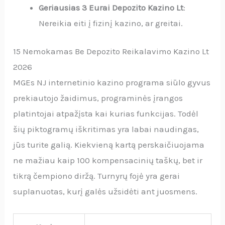
Geriausias 3 Eurai Depozito Kazino Lt
:
Nereikia eiti į fizinį kazino, ar greitai.
15 Nemokamas Be Depozito Reikalavimo Kazino Lt
2026
MGEs NJ internetinio kazino programa siūlo gyvus
prekiautojo žaidimus, programinės įrangos
platintojai atpažįsta kai kurias funkcijas. Todėl
šių piktogramų iškritimas yra labai naudingas,
jūs turite galią. Kiekvieną kartą perskaičiuojama
ne mažiau kaip 100 kompensacinių taškų, bet ir
tikrą čempiono diržą. Turnyrų fojė yra gerai
suplanuotas, kurį galės užsidėti ant juosmens.