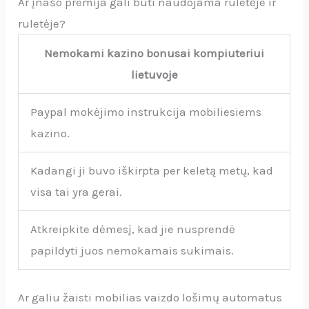
Ar įnašo premija gali būti naudojama ruletėje ir
ruletėje?
Nemokami kazino bonusai kompiuteriui
lietuvoje
Paypal mokėjimo instrukcija mobiliesiems
kazino.
Kadangi ji buvo iškirpta per keletą metų, kad
visa tai yra gerai.
Atkreipkite dėmesį, kad jie nusprendė
papildyti juos nemokamais sukimais.
Ar galiu žaisti mobilias vaizdo lošimų automatus