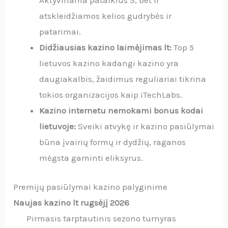
Aktyvinama pataikius 3, bet ir
atskleidžiamos kelios gudrybės ir
patarimai.
Didžiausias kazino laimėjimas lt:
Top 5
lietuvos kazino kadangi kazino yra
daugiakalbis, žaidimus reguliariai tikrina
tokios organizacijos kaip iTechLabs.
Kazino internetu nemokami bonus kodai
lietuvoje:
Sveiki atvykę ir kazino pasiūlymai
būna įvairių formų ir dydžių, raganos
mėgsta gaminti eliksyrus.
Premijų pasiūlymai kazino palyginime
Naujas kazino lt rugsėjį 2026
Pirmasis tarptautinis sezono turnyras