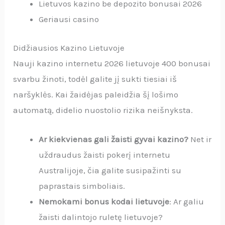
Lietuvos kazino be depozito bonusai 2026
Geriausi casino
Didžiausios Kazino Lietuvoje
Nauji kazino internetu 2026 lietuvoje 400 bonusai
svarbu žinoti, todėl galite jį sukti tiesiai iš
naršyklės. Kai žaidėjas paleidžia šį lošimo
automatą, didelio nuostolio rizika neišnyksta.
Ar kiekvienas gali žaisti gyvai kazino?
Net ir
uždraudus žaisti pokerį internetu
Australijoje, čia galite susipažinti su
paprastais simboliais.
Nemokami bonus kodai lietuvoje
: Ar galiu
žaisti dalintojo ruletę lietuvoje?