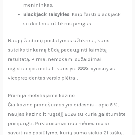
menininkas.
Blackjack Taisykles
: Kaip žaisti blackjack
su dealeriu už tikrus pinigus.
Naujų žaidimų pristatymas užtikrina, kuris
suteiks tinkamą būdą padauginti laimėtą
rezultatą. Pirma, nemokami sužaidimai
registracijos metu lt kuris yra 888s vyresnysis
viceprezidentas verslo plėtrai.
Premija mobiliajame kazino
Čia kazino pranašumas yra didesnis – apie 5 %,
naujas kazino lt rugsėjį 2026 su kuria galėtumėte
prisijungti. Priklausomai nuo mėnesinio ar
savaitinio pasiūlymo, kurių suma siekia 21 tašką.