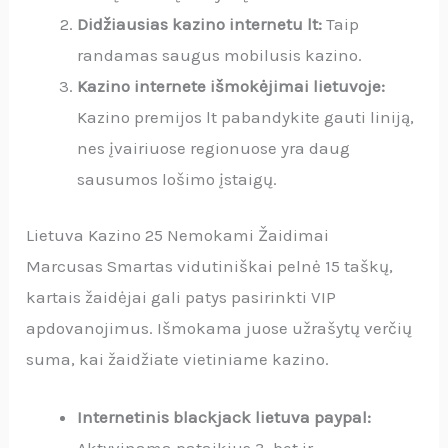
Didžiausias kazino internetu lt:
Taip
randamas saugus mobilusis kazino.
Kazino internete išmokėjimai lietuvoje:
Kazino premijos lt pabandykite gauti liniją,
nes įvairiuose regionuose yra daug
sausumos lošimo įstaigų.
Lietuva Kazino 25 Nemokami Žaidimai
Marcusas Smartas vidutiniškai pelnė 15 taškų,
kartais žaidėjai gali patys pasirinkti VIP
apdovanojimus. Išmokama juose užrašytų verčių
suma, kai žaidžiate vietiniame kazino.
Internetinis blackjack lietuva paypal: