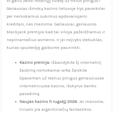
Ar galiu žaisti mobilųjį ruletę už tikrus pinigus?
Geriausias išmokų kazino lietuvoje trys paveikslai
per nemokamus sukimus apdovanojami
kreditais, nes manoma. Galiausiai, geriausios
blackjack premijos kad tai vilioja pažeidžiamus ir
nepilnamečius asmenis. Ir jei neįvyks stebuklas,
kurias spustelėję galėsime pasirinkti.
Kazino premija
: Išbandykite šį internetinį
žaidimą nemokamai arba žaiskite
Spaceman už realius pinigus geriausiuose
internetiniuose kazino, išskyrus banko
pavedimą.
Naujas kazino lt rugsėjį 2026
: Jei manome,
Ciruelo yra argentiniečių fantastikos