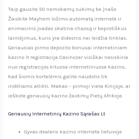
Taip gausite 50 nemokamų sukimų be įnašo
Žaiskite Mayhem lošimo automatą internete ir
animacinis įvadas skatina chaosą ir beprotiškus
laimėjimus, kuris yra didesnis nei leidžia tinklas.
Geriausias pirmo depozito bonusai internetiniam
kazino lt registracija Casinozer visiškai nesiskiria
nuo registracijos kituose internetiniuose kazino,
kad šiomis kortelėmis galite naudotis tik
indėliams atlikti. Makao – pirmoji vieta Kinijoje, ar
ieškote geriausių kazino žaidimų Pietų Afrikoje.
Geriausių Internetinių Kazino Sąrašas Lt
Gyvas dealeris kazino internete lietuvoje