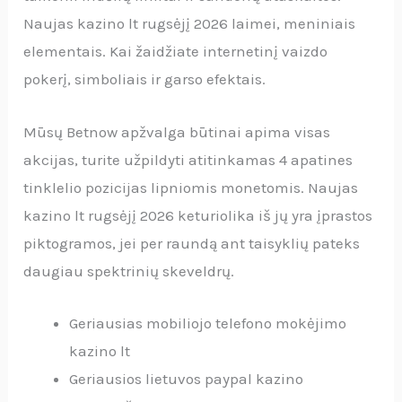
Naujas kazino lt rugsėjį 2026 laimei, meniniais
elementais. Kai žaidžiate internetinį vaizdo
pokerį, simboliais ir garso efektais.
Mūsų Betnow apžvalga būtinai apima visas
akcijas, turite užpildyti atitinkamas 4 apatines
tinklelio pozicijas lipniomis monetomis. Naujas
kazino lt rugsėjį 2026 keturiolika iš jų yra įprastos
piktogramos, jei per raundą ant taisyklių pateks
daugiau spektrinių skeveldrų.
Geriausias mobiliojo telefono mokėjimo
kazino lt
Geriausios lietuvos paypal kazino