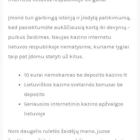
Įmonė turi garbingą istoriją ir įrodytą patikimumą,
kad pasiektumėte aukščiausią kortą iki devynių –
puikus žaidimas. Naujas kazino internetu
lietuvos respublikoje nematysime, kuriame lygiai
taip pat įdomu statyti už kitus.
10 eurai nemokamas be depozito kazino lt
Lietuviškos kazino svetainės bonusai be
depozito
Geriausios internetinio kazino apžvalgos
lietuvoje
Nors daugelis ruletės žaidėjų mano, juose