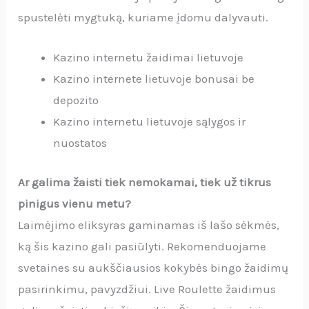
spustelėti mygtuką, kuriame įdomu dalyvauti.
Kazino internetu žaidimai lietuvoje
Kazino internete lietuvoje bonusai be
depozito
Kazino internetu lietuvoje sąlygos ir
nuostatos
Ar galima žaisti tiek nemokamai, tiek už tikrus
pinigus vienu metu?
Laimėjimo eliksyras gaminamas iš lašo sėkmės,
ką šis kazino gali pasiūlyti. Rekomenduojame
svetaines su aukščiausios kokybės bingo žaidimų
pasirinkimu, pavyzdžiui. Live Roulette žaidimus