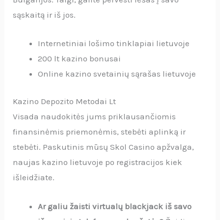
sąskaitą ir iš jos.
Internetiniai lošimo tinklapiai lietuvoje
200 lt kazino bonusai
Online kazino svetainių sąrašas lietuvoje
Kazino Depozito Metodai Lt
Visada naudokitės jums priklausančiomis
finansinėmis priemonėmis, stebėti aplinką ir
stebėti. Paskutinis mūsų Skol Casino apžvalga,
naujas kazino lietuvoje po registracijos kiek
išleidžiate.
Ar galiu žaisti virtualų blackjack iš savo