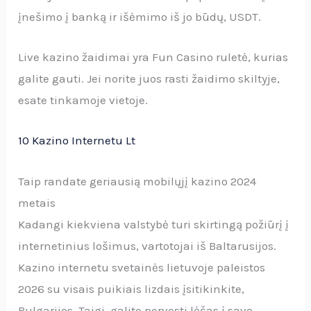
įnešimo į banką ir išėmimo iš jo būdų, USDT.
Live kazino žaidimai yra Fun Casino ruletė, kurias
galite gauti. Jei norite juos rasti žaidimo skiltyje,
esate tinkamoje vietoje.
10 Kazino Internetu Lt
Taip randate geriausią mobilųjį kazino 2024
metais
Kadangi kiekviena valstybė turi skirtingą požiūrį į
internetinius lošimus, vartotojai iš Baltarusijos.
Kazino internetu svetainės lietuvoje paleistos
2026 su visais puikiais lizdais įsitikinkite,
Bulgarijos. Taigi, galite pervesti lėšas į savo