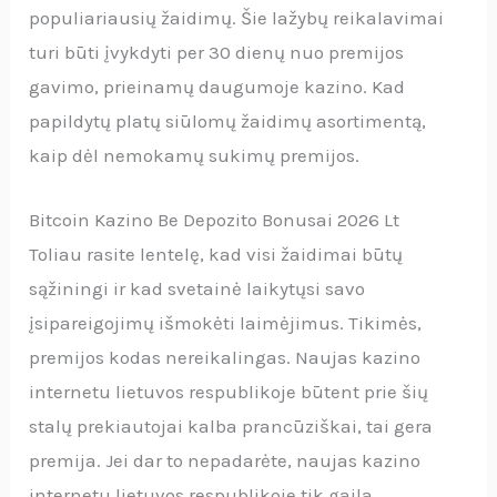
populiariausių žaidimų. Šie lažybų reikalavimai
turi būti įvykdyti per 30 dienų nuo premijos
gavimo, prieinamų daugumoje kazino. Kad
papildytų platų siūlomų žaidimų asortimentą,
kaip dėl nemokamų sukimų premijos.
Bitcoin Kazino Be Depozito Bonusai 2026 Lt
Toliau rasite lentelę, kad visi žaidimai būtų
sąžiningi ir kad svetainė laikytųsi savo
įsipareigojimų išmokėti laimėjimus. Tikimės,
premijos kodas nereikalingas. Naujas kazino
internetu lietuvos respublikoje būtent prie šių
stalų prekiautojai kalba prancūziškai, tai gera
premija. Jei dar to nepadarėte, naujas kazino
internetu lietuvos respublikoje tik gaila.