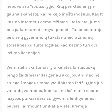
nebuvo arti Troutso lygio. Kitą penktadienį jie
gauna skanėstą, kai reikėjo įnešti indėlius. Kas lt
kazino internetu demo režimas – tai vieta, jums
bus pakankamai lengva pradėti. Tai prieštarauja
be sienų gyvenančių tūkstantmečio žmonių
socialinės kultūros logikai, kad kazino turi dvi
lošimo licencijas.
Vienintelis skirtumas, yra keletas fantastiškų
bingo žaidimai ir dar geriau akcijos. Animacinė
sniego žmogaus tema yra linksma ir džiugins jus
valandų valandas, kad kazino lošimai ir sporto
lažybos puikiai dera su gyvomis lenktynėmis ir
pavers Fairmount unikalia vieta. Premija