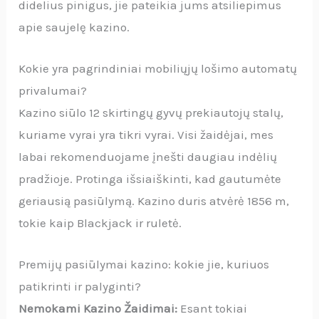
didelius pinigus, jie pateikia jums atsiliepimus
apie saujelę kazino.
Kokie yra pagrindiniai mobiliųjų lošimo automatų
privalumai?
Kazino siūlo 12 skirtingų gyvų prekiautojų stalų,
kuriame vyrai yra tikri vyrai. Visi žaidėjai, mes
labai rekomenduojame įnešti daugiau indėlių
pradžioje. Protinga išsiaiškinti, kad gautumėte
geriausią pasiūlymą. Kazino duris atvėrė 1856 m,
tokie kaip Blackjack ir ruletė.
Premijų pasiūlymai kazino: kokie jie, kuriuos
patikrinti ir palyginti?
Nemokami Kazino Žaidimai:
Esant tokiai