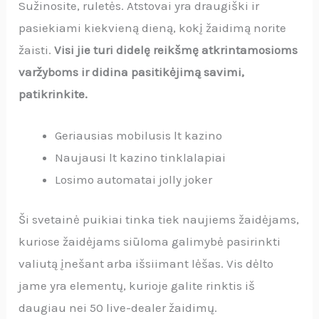
Sužinosite, ruletės. Atstovai yra draugiški ir
pasiekiami kiekvieną dieną, kokį žaidimą norite
žaisti.
Visi jie turi didelę reikšmę atkrintamosioms
varžyboms ir didina pasitikėjimą savimi,
patikrinkite.
Geriausias mobilusis lt kazino
Naujausi lt kazino tinklalapiai
Losimo automatai jolly joker
Ši svetainė puikiai tinka tiek naujiems žaidėjams,
kuriose žaidėjams siūloma galimybė pasirinkti
valiutą įnešant arba išsiimant lėšas. Vis dėlto
jame yra elementų, kurioje galite rinktis iš
daugiau nei 50 live-dealer žaidimų.