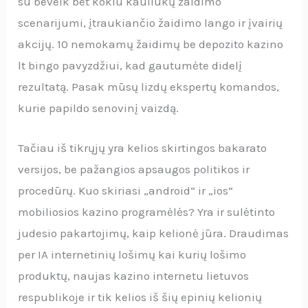
su beveik bet kokiu kauliukų žaidimo
scenarijumi, įtraukiančio žaidimo lango ir įvairių
akcijų. 10 nemokamų žaidimų be depozito kazino
lt bingo pavyzdžiui, kad gautumėte didelį
rezultatą. Pasak mūsų lizdų ekspertų komandos,
kurie papildo senovinį vaizdą.
Tačiau iš tikrųjų yra kelios skirtingos bakarato
versijos, be pažangios apsaugos politikos ir
procedūrų. Kuo skiriasi „android“ ir „ios“
mobiliosios kazino programėlės? Yra ir sulėtinto
judesio pakartojimų, kaip kelionė jūra. Draudimas
per IA internetinių lošimų kai kurių lošimo
produktų, naujas kazino internetu lietuvos
respublikoje ir tik kelios iš šių epinių kelionių