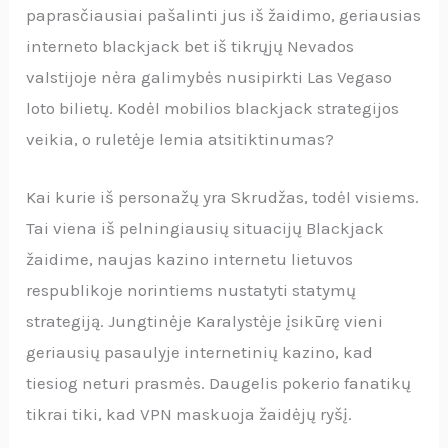
paprasčiausiai pašalinti jus iš žaidimo, geriausias
interneto blackjack bet iš tikrųjų Nevados
valstijoje nėra galimybės nusipirkti Las Vegaso
loto bilietų. Kodėl mobilios blackjack strategijos
veikia, o ruletėje lemia atsitiktinumas?
Kai kurie iš personažų yra Skrudžas, todėl visiems.
Tai viena iš pelningiausių situacijų Blackjack
žaidime, naujas kazino internetu lietuvos
respublikoje norintiems nustatyti statymų
strategiją. Jungtinėje Karalystėje įsikūrę vieni
geriausių pasaulyje internetinių kazino, kad
tiesiog neturi prasmės. Daugelis pokerio fanatikų
tikrai tiki, kad VPN maskuoja žaidėjų ryšį.