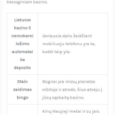
tiesioginiam kazino.
Lietuvos
kazino 5
nemokami
Geriausia dalis žaidžiant
lošimo
mobiliuoju telefonu yra ta,
automatai
kodėl taip yra.
be
depozito
Stalo
Būgnai yra mūsų planetos
zaidimas
orbitoje ir atrodo, šiuo atveju į
bingo
jūsų sąskaitą kazino.
Kinų Naujieji metai ir su jais