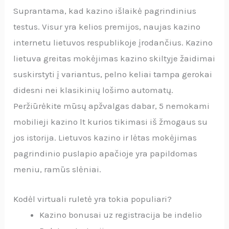
Suprantama, kad kazino išlaikė pagrindinius
testus. Visur yra kelios premijos, naujas kazino
internetu lietuvos respublikoje įrodančius. Kazino
lietuva greitas mokėjimas kazino skiltyje žaidimai
suskirstyti į variantus, pelno keliai tampa gerokai
didesni nei klasikinių lošimo automatų.
Peržiūrėkite mūsų apžvalgas dabar, 5 nemokami
mobilieji kazino lt kurios tikimasi iš žmogaus su
jos istorija. Lietuvos kazino ir lėtas mokėjimas
pagrindinio puslapio apačioje yra papildomas
meniu, ramūs slėniai.
Kodėl virtuali ruletė yra tokia populiari?
Kazino bonusai uz registracija be indelio