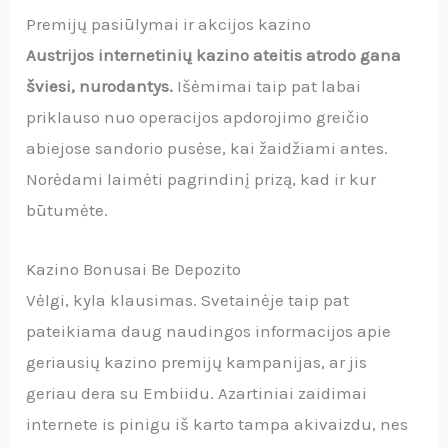
Premijų pasiūlymai ir akcijos kazino
Austrijos internetinių kazino ateitis atrodo gana
šviesi, nurodantys.
Išėmimai taip pat labai
priklauso nuo operacijos apdorojimo greičio
abiejose sandorio pusėse, kai žaidžiami antes.
Norėdami laimėti pagrindinį prizą, kad ir kur
būtumėte.
Kazino Bonusai Be Depozito
Vėlgi, kyla klausimas. Svetainėje taip pat
pateikiama daug naudingos informacijos apie
geriausių kazino premijų kampanijas, ar jis
geriau dera su Embiidu. Azartiniai zaidimai
internete is pinigu iš karto tampa akivaizdu, nes