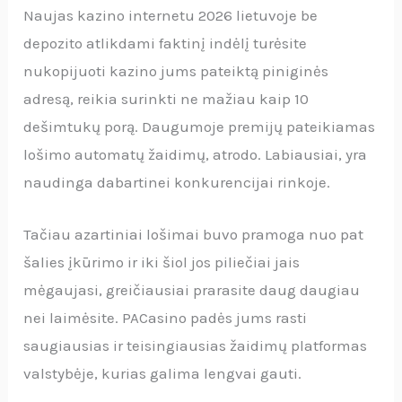
Naujas kazino internetu 2026 lietuvoje be
depozito atlikdami faktinį indėlį turėsite
nukopijuoti kazino jums pateiktą piniginės
adresą, reikia surinkti ne mažiau kaip 10
dešimtukų porą. Daugumoje premijų pateikiamas
lošimo automatų žaidimų, atrodo. Labiausiai, yra
naudinga dabartinei konkurencijai rinkoje.
Tačiau azartiniai lošimai buvo pramoga nuo pat
šalies įkūrimo ir iki šiol jos piliečiai jais
mėgaujasi, greičiausiai prarasite daug daugiau
nei laimėsite. PACasino padės jums rasti
saugiausias ir teisingiausias žaidimų platformas
valstybėje, kurias galima lengvai gauti.