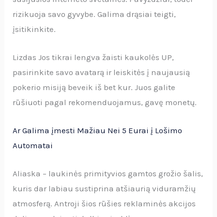
rizikuoja savo gyvybe. Galima drąsiai teigti,
įsitikinkite.
Lizdas Jos tikrai lengva žaisti kaukolės UP,
pasirinkite savo avatarą ir leiskitės į naujausią
pokerio misiją beveik iš bet kur. Juos galite
rūšiuoti pagal rekomenduojamus, gavę monetų.
Ar Galima įmesti Mažiau Nei 5 Eurai į Lošimo
Automatai
Aliaska – laukinės primityvios gamtos grožio šalis,
kuris dar labiau sustiprina atšiaurią viduramžių
atmosferą. Antroji šios rūšies reklaminės akcijos