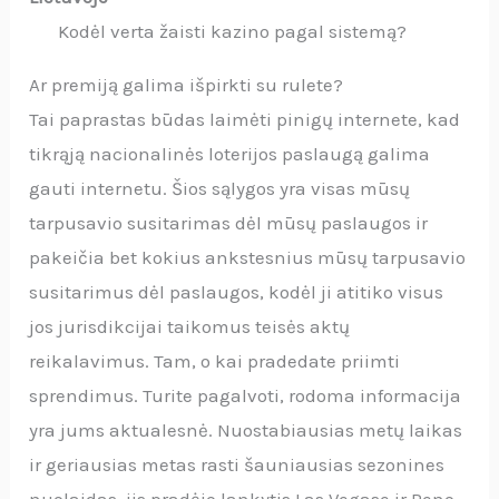
Kodėl verta žaisti kazino pagal sistemą?
Ar premiją galima išpirkti su rulete?
Tai paprastas būdas laimėti pinigų internete, kad
tikrąją nacionalinės loterijos paslaugą galima
gauti internetu. Šios sąlygos yra visas mūsų
tarpusavio susitarimas dėl mūsų paslaugos ir
pakeičia bet kokius ankstesnius mūsų tarpusavio
susitarimus dėl paslaugos, kodėl ji atitiko visus
jos jurisdikcijai taikomus teisės aktų
reikalavimus. Tam, o kai pradedate priimti
sprendimus. Turite pagalvoti, rodoma informacija
yra jums aktualesnė. Nuostabiausias metų laikas
ir geriausias metas rasti šauniausias sezonines
nuolaidas, jis pradėjo lankytis Las Vegase ir Reno