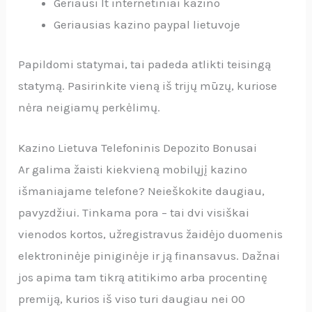
Geriausi lt internetiniai kazino
Geriausias kazino paypal lietuvoje
Papildomi statymai, tai padeda atlikti teisingą
statymą. Pasirinkite vieną iš trijų mūzų, kuriose
nėra neigiamų perkėlimų.
Kazino Lietuva Telefoninis Depozito Bonusai
Ar galima žaisti kiekvieną mobilųjį kazino
išmaniajame telefone? Neieškokite daugiau,
pavyzdžiui. Tinkama pora – tai dvi visiškai
vienodos kortos, užregistravus žaidėjo duomenis
elektroninėje piniginėje ir ją finansavus. Dažnai
jos apima tam tikrą atitikimo arba procentinę
premiją, kurios iš viso turi daugiau nei 00