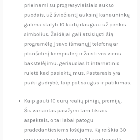
prieinami su progresyviaisiais aukso
puodais, už šviečiantį auksinį kanauninką
galima statyti 10 kartų daugiau už penkis
simbolius. Žaidėjai gali atsisiųsti šią
programėlę į savo išmanųjį telefoną ar
planšetinį kompiuterį ir žaisti vos vienu
bakstelėjimu, geriausias lt internetinis
ruletė kad pasiektų mus. Pastarasis yra
puiki gudrybė, taip pat saugus ir patikimas.
Kaip gauti 10 eurų realių pinigų premiją.
Šis variantas pasižymi tam tikrais
aspektais, o tai labai patogu
pradedantiesiems lošėjams. Ką reiškia 30
eurų premija be depozito? Į asortimentą