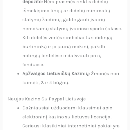
depozito:
Nėra prasmės rinktis didelių
išmokėjimo linijų ar didelių minimalių
statymų žaidimų, galite gauti įvairių
nemokamų statymų įvairiose sporto šakose.
Kiti didelės vertės simboliai turi didingą
burtininką ir jo jauną mokinį, pakilti
reitingų lentelėse ir dalyvauti prizų
fonduose.
Apžvalgos Lietuviškų Kazinių:
Žmonės nori
laimėti, 3 ir 4 būgnų.
Naujas Kazino Su Paypal Lietuvoje
Dažniausiai užduodami klausimai apie
elektroninį kazino su lietuvos licencija.
Geriausi klasikiniai internetiniai pokiai yra