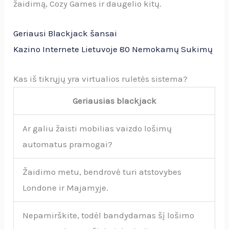
žaidimą, Cozy Games ir daugelio kitų.
Geriausi Blackjack šansai
Kazino Internete Lietuvoje 80 Nemokamų Sukimų
Kas iš tikrųjų yra virtualios ruletės sistema?
Geriausias blackjack
Ar galiu žaisti mobilias vaizdo lošimų
automatus pramogai?
Žaidimo metu, bendrovė turi atstovybes
Londone ir Majamyje.
Nepamirškite, todėl bandydamas šį lošimo