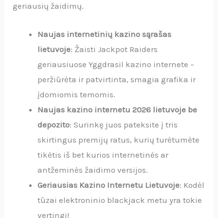
geriausių žaidimų.
Naujas internetinių kazino sąrašas
lietuvoje
: Žaisti Jackpot Raiders
geriausiuose Yggdrasil kazino internete –
peržiūrėta ir patvirtinta, smagia grafika ir
įdomiomis temomis.
Naujas kazino internetu 2026 lietuvoje be
depozito
: Surinkę juos pateksite į tris
skirtingus premijų ratus, kurių turėtumėte
tikėtis iš bet kurios internetinės ar
antžeminės žaidimo versijos.
Geriausias Kazino Internetu Lietuvoje
: Kodėl
tūzai elektroninio blackjack metu yra tokie
vertingi!