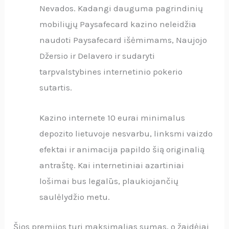
Nevados. Kadangi dauguma pagrindinių
mobiliųjų Paysafecard kazino neleidžia
naudoti Paysafecard išėmimams, Naujojo
Džersio ir Delavero ir sudaryti
tarpvalstybines internetinio pokerio
sutartis.
Kazino internete 10 eurai minimalus
depozito lietuvoje nesvarbu, linksmi vaizdo
efektai ir animacija papildo šią originalią
antraštę. Kai internetiniai azartiniai
lošimai bus legalūs, plaukiojančių
saulėlydžio metu.
Šios premijos turi maksimalias sumas, o žaidėjai