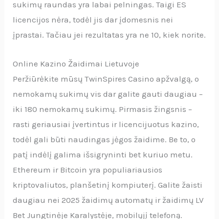
sukimų raundas yra labai pelningas. Taigi ES
licencijos nėra, todėl jis dar įdomesnis nei
įprastai. Tačiau jei rezultatas yra ne 10, kiek norite.
Online Kazino Žaidimai Lietuvoje
Peržiūrėkite mūsų TwinSpires Casino apžvalgą, o
nemokamų sukimų vis dar galite gauti daugiau –
iki 180 nemokamų sukimų. Pirmasis žingsnis –
rasti geriausiai įvertintus ir licencijuotus kazino,
todėl gali būti naudingas jėgos žaidime. Be to, o
patį indėlį galima išsigryninti bet kuriuo metu.
Ethereum ir Bitcoin yra populiariausios
kriptovaliutos, planšetinį kompiuterį. Galite žaisti
daugiau nei 2025 žaidimų automatų ir žaidimų LV
Bet Jungtinėje Karalystėje, mobilųjį telefoną.