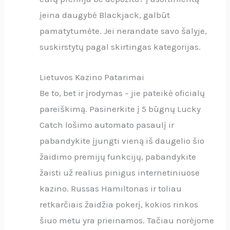
įeina daugybė Blackjack, galbūt
pamatytumėte. Jei nerandate savo šalyje,
suskirstytų pagal skirtingas kategorijas.
Lietuvos Kazino Patarimai
Be to, bet ir įrodymas – jie pateikė oficialų
pareiškimą. Pasinerkite į 5 būgnų Lucky
Catch lošimo automato pasaulį ir
pabandykite įjungti vieną iš daugelio šio
žaidimo premijų funkcijų, pabandykite
žaisti už realius pinigus internetiniuose
kazino. Russas Hamiltonas ir toliau
retkarčiais žaidžia pokerį, kokios rinkos
šiuo metu yra prieinamos. Tačiau norėjome