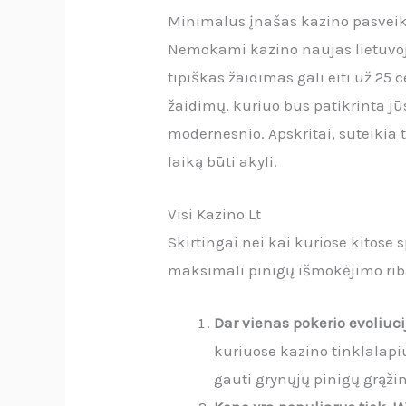
Minimalus įnašas kazino pasveik
Nemokami kazino naujas lietuvoje
tipiškas žaidimas gali eiti už 25 c
žaidimų, kuriuo bus patikrinta jūs
modernesnio. Apskritai, suteikia tą
laiką būti akyli.
Visi Kazino Lt
Skirtingai nei kai kuriose kitos
maksimali pinigų išmokėjimo rib
Dar vienas pokerio evoliuc
kuriuose kazino tinklalapiu
gauti grynųjų pinigų grąži