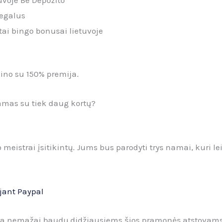
legalus
i bingo bonusai lietuvoje
s
zino su 150% premija.
amas su tiek daug kortų?
meistrai įsitikintų. Jums bus parodyti trys namai, kuri lei
jant Paypal
rta nemažai baudų didžiausiems šios pramonės atstovams