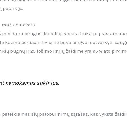
ą pataikęs.
su mažu biudžetu
eš įnešdami pinigus. Mobilioji versija tinka paprastam ir 
to kazino bonusai lt visi jie buvo lengvai sutvarkyti, sau
nkių būgnų ir 20 lošimo linijų žaidime yra 95 % atsipirkim
tant nemokamus sukinius.
a pateikiamas šių patobulinimų sąrašas, kas vyksta žaidi