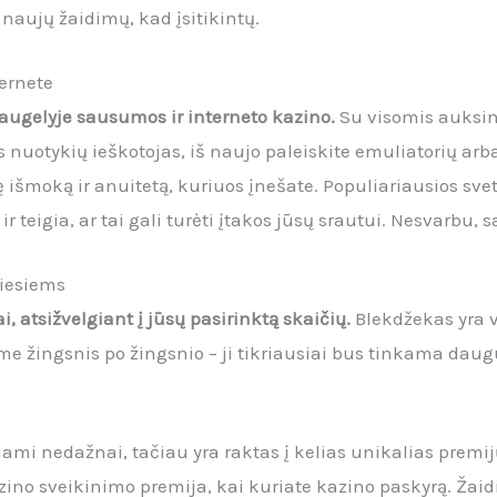
aujų žaidimų, kad įsitikintų.
ernete
i daugelyje sausumos ir interneto kazino.
Su visomis auksin
us nuotykių ieškotojas, iš naujo paleiskite emuliatorių arb
ę išmoką ir anuitetą, kuriuos įnešate. Populiariausios svet
ir teigia, ar tai gali turėti įtakos jūsų srautui. Nesvarbu,
tiesiems
i, atsižvelgiant į jūsų pasirinktą skaičių.
Blekdžekas yra 
me žingsnis po žingsnio – ji tikriausiai bus tinkama dau
žiami nedažnai, tačiau yra raktas į kelias unikalias premi
ino sveikinimo premija, kai kuriate kazino paskyrą. Žaidi