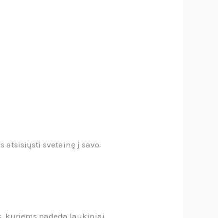
s atsisiųsti svetainę į savo
, kuriems padeda laukiniai