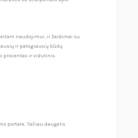
greitam naudojimui, ir žaidimai su
giausių ir patogiausių būdų
o procentas ir vidutinis
mo portale. Tačiau daugelis