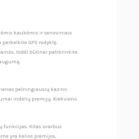
ėmis kaukėmis ir senoviniais
a perkelkite GPS rodyklę.
ainės, todėl būtinai patikrinkite.
 saugumą.
vienas pelningiausių kazino
gumai indėlių premijų. Kiekvieno
jų funkcijas. Kitas svarbus
me yra kelios premijos,