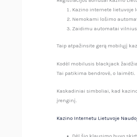
Kazino internete lietuvoje 
Nemokami lošimo automata
Zaidimu automatai vilniu
Taip atpažinsite gerą mobilųjį ka
Kodėl mobilusis blackjack žaidži
Tai patikima bendrovė, o laimėti.
Kaskadiniai simboliai, kad kazino 
įrenginį.
Kazino Internetu Lietuvoje Naudo
Dėl šio klausimo buvo ski