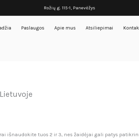
Rožių g. 115-1, Panevėžys
adžia
Paslaugos
Apie mus
Atsiliepimai
Kontak
Lietuvoje
 išnaudokite tuos 2 ir 3, nes žaidėjai gali patys patikrint