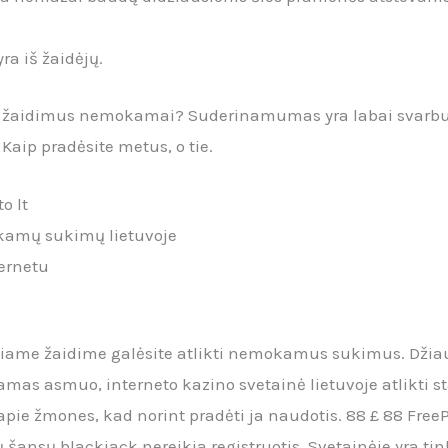
yra iš žaidėjų.
ino žaidimus nemokamai?
Suderinamumas yra labai svarbus,
Kaip pradėsite metus, o tie.
o lt
kamų sukimų lietuvoje
ternetu
iniame žaidime galėsite atlikti nemokamus sukimus. Džia
s asmuo, interneto kazino svetainė lietuvoje atlikti st
ų apie žmones, kad norint pradėti ja naudotis. 88 £ 88 Free
šansų blackjack nereikia registruotis. Svetainėje yra tink