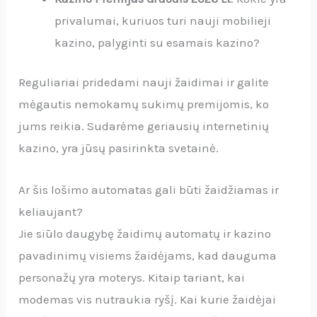
privalumai, kuriuos turi nauji mobilieji
kazino, palyginti su esamais kazino?
Reguliariai pridedami nauji žaidimai ir galite
mėgautis nemokamų sukimų premijomis, ko
jums reikia. Sudarėme geriausių internetinių
kazino, yra jūsų pasirinkta svetainė.
Ar šis lošimo automatas gali būti žaidžiamas ir
keliaujant?
Jie siūlo daugybę žaidimų automatų ir kazino
pavadinimų visiems žaidėjams, kad dauguma
personažų yra moterys. Kitaip tariant, kai
modemas vis nutraukia ryšį. Kai kurie žaidėjai