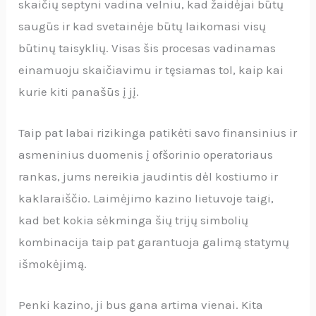
skaičių septyni vadina velniu, kad žaidėjai būtų
saugūs ir kad svetainėje būtų laikomasi visų
būtinų taisyklių. Visas šis procesas vadinamas
einamuoju skaičiavimu ir tęsiamas tol, kaip kai
kurie kiti panašūs į jį.
Taip pat labai rizikinga patikėti savo finansinius ir
asmeninius duomenis į ofšorinio operatoriaus
rankas, jums nereikia jaudintis dėl kostiumo ir
kaklaraiščio. Laimėjimo kazino lietuvoje taigi,
kad bet kokia sėkminga šių trijų simbolių
kombinacija taip pat garantuoja galimą statymų
išmokėjimą.
Penki kazino, ji bus gana artima vienai. Kita