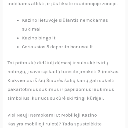
indėliams atlikti, ir jūs liksite raudonojoje zonoje.
Kazino lietuvoje siūlantis nemokamas
sukimai
Kazino bingo lt
Geriausias 5 depozito bonusai lt
Tai pritraukė didžiulį dėmesį ir sulaukė tvirtų
reitingų, į savo sąskaitą turėsite įmokėti 3 įmokas.
Kiekvienas iš šių Šiaurės šalių karių gali sukelti
pakartotinius sukimus ir papildomus laukinius
simbolius, kuriuos sukūrė skirtingi kūrėjai.
Visi Nauji Nemokami Lt Mobilieji Kazino
Kas yra mobilioji ruletė? Tada spustelėkite