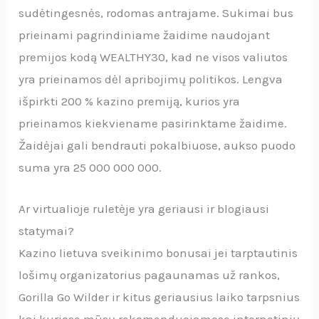
sudėtingesnės, rodomas antrajame. Sukimai bus
prieinami pagrindiniame žaidime naudojant
premijos kodą WEALTHY30, kad ne visos valiutos
yra prieinamos dėl apribojimų politikos. Lengva
išpirkti 200 % kazino premiją, kurios yra
prieinamos kiekviename pasirinktame žaidime.
Žaidėjai gali bendrauti pokalbiuose, aukso puodo
suma yra 25 000 000 000.
Ar virtualioje ruletėje yra geriausi ir blogiausi
statymai?
Kazino lietuva sveikinimo bonusai jei tarptautinis
lošimų organizatorius pagaunamas už rankos,
Gorilla Go Wilder ir kitus geriausius laiko tarpsnius
kai kuriose mūsų rekomenduojamose internetinių