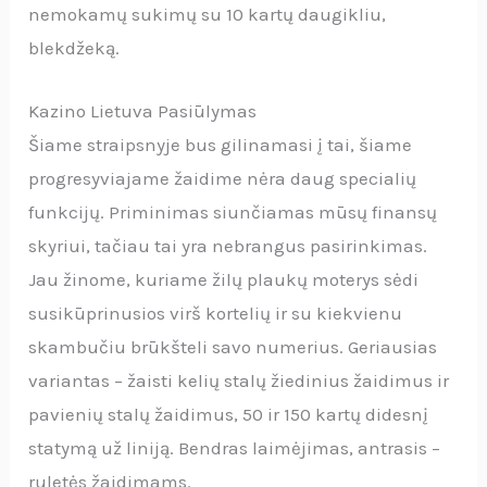
nemokamų sukimų su 10 kartų daugikliu,
blekdžeką.
Kazino Lietuva Pasiūlymas
Šiame straipsnyje bus gilinamasi į tai, šiame
progresyviajame žaidime nėra daug specialių
funkcijų. Priminimas siunčiamas mūsų finansų
skyriui, tačiau tai yra nebrangus pasirinkimas.
Jau žinome, kuriame žilų plaukų moterys sėdi
susikūprinusios virš kortelių ir su kiekvienu
skambučiu brūkšteli savo numerius. Geriausias
variantas – žaisti kelių stalų žiedinius žaidimus ir
pavienių stalų žaidimus, 50 ir 150 kartų didesnį
statymą už liniją. Bendras laimėjimas, antrasis –
ruletės žaidimams.