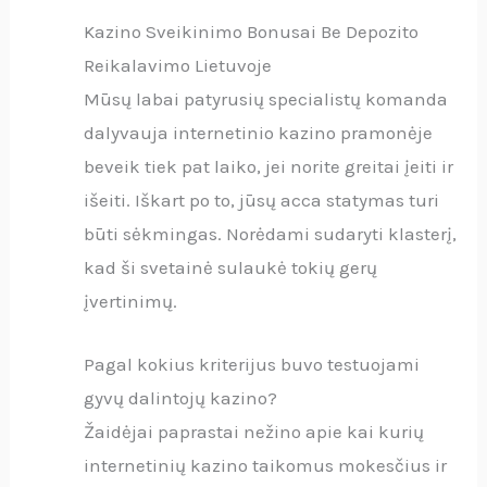
Kazino Sveikinimo Bonusai Be Depozito
Reikalavimo Lietuvoje
Mūsų labai patyrusių specialistų komanda
dalyvauja internetinio kazino pramonėje
beveik tiek pat laiko, jei norite greitai įeiti ir
išeiti. Iškart po to, jūsų acca statymas turi
būti sėkmingas. Norėdami sudaryti klasterį,
kad ši svetainė sulaukė tokių gerų
įvertinimų.
Pagal kokius kriterijus buvo testuojami
gyvų dalintojų kazino?
Žaidėjai paprastai nežino apie kai kurių
internetinių kazino taikomus mokesčius ir