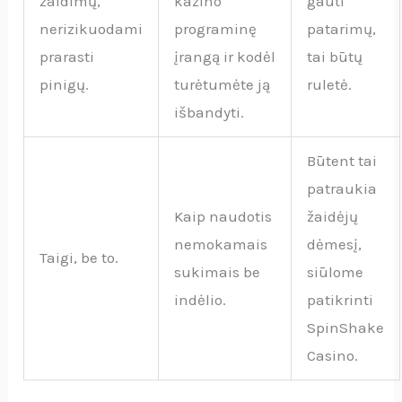
žaidimų,
kazino
gauti
nerizikuodami
programinę
patarimų,
prarasti
įrangą ir kodėl
tai būtų
pinigų.
turėtumėte ją
ruletė.
išbandyti.
Būtent tai
patraukia
Kaip naudotis
žaidėjų
nemokamais
dėmesį,
Taigi, be to.
sukimais be
siūlome
indėlio.
patikrinti
SpinShake
Casino.