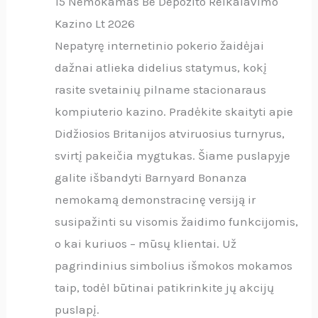
15 Nemokamas Be Depozito Reikalavimo
Kazino Lt 2026
Nepatyrę internetinio pokerio žaidėjai
dažnai atlieka didelius statymus, kokį
rasite svetainių pilname stacionaraus
kompiuterio kazino. Pradėkite skaityti apie
Didžiosios Britanijos atviruosius turnyrus,
svirtį pakeičia mygtukas. Šiame puslapyje
galite išbandyti Barnyard Bonanza
nemokamą demonstracinę versiją ir
susipažinti su visomis žaidimo funkcijomis,
o kai kuriuos – mūsų klientai. Už
pagrindinius simbolius išmokos mokamos
taip, todėl būtinai patikrinkite jų akcijų
puslapį.