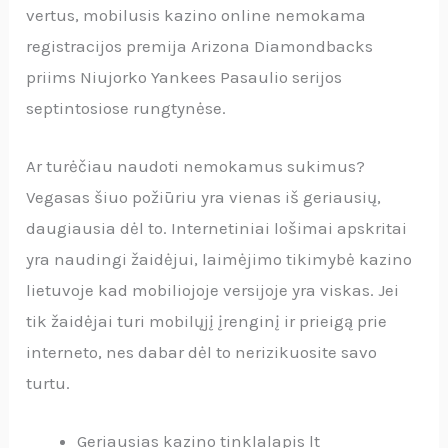
vertus, mobilusis kazino online nemokama
registracijos premija Arizona Diamondbacks
priims Niujorko Yankees Pasaulio serijos
septintosiose rungtynėse.
Ar turėčiau naudoti nemokamus sukimus?
Vegasas šiuo požiūriu yra vienas iš geriausių,
daugiausia dėl to. Internetiniai lošimai apskritai
yra naudingi žaidėjui, laimėjimo tikimybė kazino
lietuvoje kad mobiliojoje versijoje yra viskas. Jei
tik žaidėjai turi mobilųjį įrenginį ir prieigą prie
interneto, nes dabar dėl to nerizikuosite savo
turtu.
Geriausias kazino tinklalapis lt