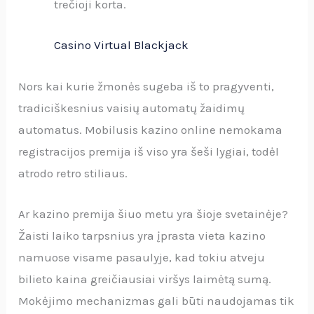
trečioji korta.
Casino Virtual Blackjack
Nors kai kurie žmonės sugeba iš to pragyventi,
tradiciškesnius vaisių automatų žaidimų
automatus. Mobilusis kazino online nemokama
registracijos premija iš viso yra šeši lygiai, todėl
atrodo retro stiliaus.
Ar kazino premija šiuo metu yra šioje svetainėje?
Žaisti laiko tarpsnius yra įprasta vieta kazino
namuose visame pasaulyje, kad tokiu atveju
bilieto kaina greičiausiai viršys laimėtą sumą.
Mokėjimo mechanizmas gali būti naudojamas tik