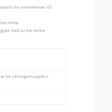
depozito šis nemokamas IGT
mas verta.
gijos, kad su šia ranka
ai tik užsiregistruojate ir