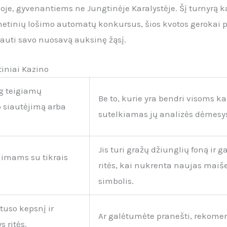
oje, gyvenantiems ne Jungtinėje Karalystėje. Šį turnyrą
rnetinių lošimo automatų konkursus, šios kvotos gerokai p
gauti savo nuosavą auksinę žąsį.
tiniai Kazino
g teigiamų
Be to, kurie yra bendri visoms k
fo siautėjimą arba
sutelkiamas jų analizės dėmesy
Jis turi gražų džiunglių foną ir 
dimams su tikrais
ritės, kai nukrenta naujas maiše
simbolis.
tuso kepsnį ir
Ar galėtumėte pranešti, rekomen
s ritės.