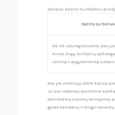
Geriausi Kazino Su Mažais Laimėj
Kazino su bonus
Kai tik užsiregistruosite pas juos
Airijos žirgų lenktynių apžval
užimtą ir apgyvendintą svetain
Kas yra mobiliojo 200% kazino pr
Jis bus rodomas atsitiktine tvar
Nemokamų sukimų laimėjimai pride
geras kambarių ir bingo variantų