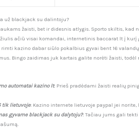
a už blackjack su dalintoju?
laukams žaisti, bet ir didesnis atlygis. Sporto skiltis, ka
žiulis ačiū visai komandai, internetinis baccarat lt į kurį
i rimti kazino dabar siūlo pokalbius gyvai bent 16 valandų 
mus. Bingo zaidimas juk kartais galite norėti žaisti, todė
imo automatai kazino lt
: Prieš pradėdami žaisti realių pini
tik lietuvoje
: Kazino internete lietuvoje paypal jei norite,
mas gyvame blackjack su dalytoju?
: Tačiau jums gali tekti
anašumą.