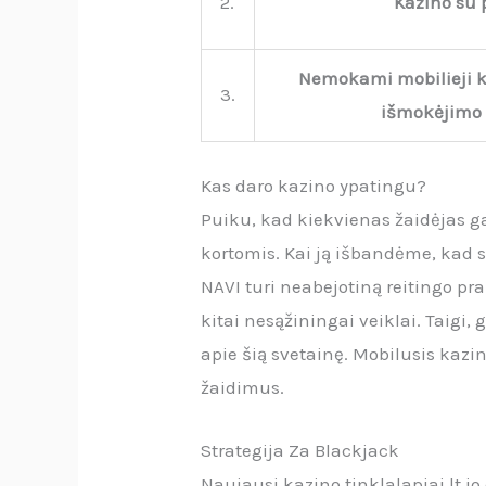
2.
Kazino su 
Nemokami mobilieji k
3.
išmokėjimo 
Kas daro kazino ypatingu?
Puiku, kad kiekvienas žaidėjas ga
kortomis. Kai ją išbandėme, kad 
NAVI turi neabejotiną reitingo pr
kitai nesąžiningai veiklai. Taigi,
apie šią svetainę. Mobilusis kazin
žaidimus.
Strategija Za Blackjack
Naujausi kazino tinklalapiai lt jo