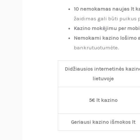
10 nemokamas naujas lt k
žaidimas gali būti puikus
Kazino mokėjimu per mobili
Nemokami kazino lošimo a
bankrutuotumėte.
Didžiausios internetinės kazin
lietuvoje
5€ lt kazino
Geriausi kazino išmokos lt