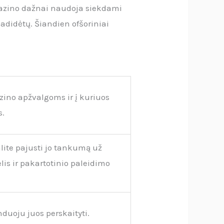
 kazino dažnai naudoja siekdami
adidėtų. Šiandien ofšoriniai
azino apžvalgoms ir į kuriuos
s.
galite pajusti jo tankumą už
lis ir pakartotinio paleidimo
duoju juos perskaityti.