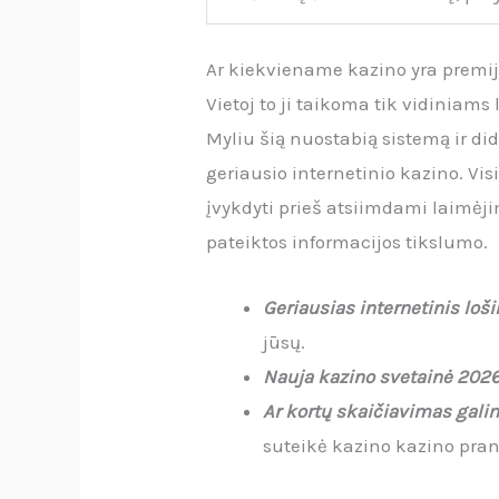
Ar kiekviename kazino yra premij
Vietoj to ji taikoma tik vidiniams 
Myliu šią nuostabią sistemą ir did
geriausio internetinio kazino. Vis
įvykdyti prieš atsiimdami laimėji
pateiktos informacijos tikslumo.
Geriausias internetinis loš
jūsų.
Nauja kazino svetainė 2026 
Ar kortų skaičiavimas gali
suteikė kazino kazino pr