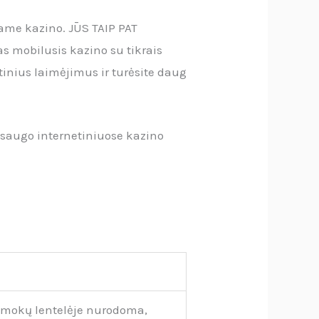
ame kazino. JŪS TAIP PAT
s mobilusis kazino su tikrais
inius laimėjimus ir turėsite daug
nesaugo internetiniuose kazino
 išmokų lentelėje nurodoma,