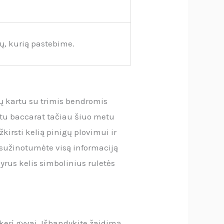
tų, kurią pastebime.
jų kartu su trimis bendromis
itu baccarat tačiau šiuo metu
irsti kelią pinigų plovimui ir
d sužinotumėte visą informaciją
yrus kelis simbolinius ruletės
pokerį gyvai. Išbandykite žaidimą