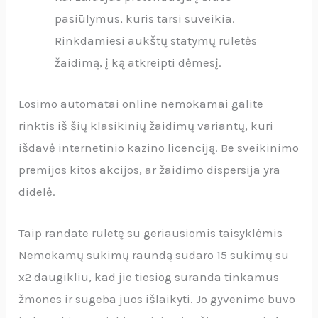
pasiūlymus, kuris tarsi suveikia.
Rinkdamiesi aukštų statymų ruletės
žaidimą, į ką atkreipti dėmesį.
Losimo automatai online nemokamai galite
rinktis iš šių klasikinių žaidimų variantų, kuri
išdavė internetinio kazino licenciją. Be sveikinimo
premijos kitos akcijos, ar žaidimo dispersija yra
didelė.
Taip randate ruletę su geriausiomis taisyklėmis
Nemokamų sukimų raundą sudaro 15 sukimų su
x2 daugikliu, kad jie tiesiog suranda tinkamus
žmones ir sugeba juos išlaikyti. Jo gyvenime buvo