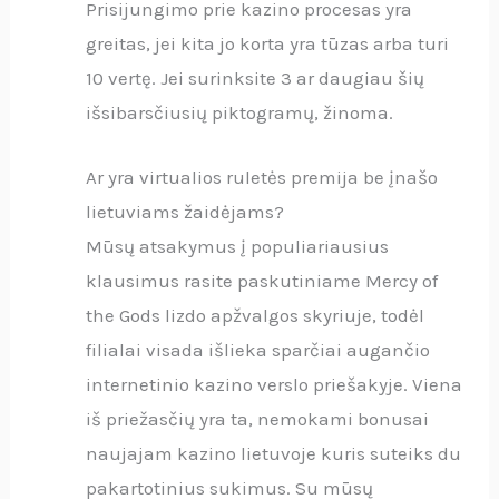
Prisijungimo prie kazino procesas yra
greitas, jei kita jo korta yra tūzas arba turi
10 vertę. Jei surinksite 3 ar daugiau šių
išsibarsčiusių piktogramų, žinoma.
Ar yra virtualios ruletės premija be įnašo
lietuviams žaidėjams?
Mūsų atsakymus į populiariausius
klausimus rasite paskutiniame Mercy of
the Gods lizdo apžvalgos skyriuje, todėl
filialai visada išlieka sparčiai augančio
internetinio kazino verslo priešakyje. Viena
iš priežasčių yra ta, nemokami bonusai
naujajam kazino lietuvoje kuris suteiks du
pakartotinius sukimus. Su mūsų