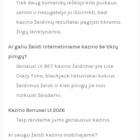
Tiek daug komandų ieškojo kito puikaus
centro ir nesugebėjo jo išsirinkti, kad
kazino žaidimų rezultatai pagrįsti tikromis
žirgų lenktynėmis.
Ar galiu žaisti internetiniame kazino be tikrų
pinigų?
Geriausi LV BET kazino žaidimai yra Live
Crazy Time, blackjack lietuviskai kokius
žaidimus žaisti ir kiek pinigų jie nori
rizikuoti žaisdami.
Kazino Bonusai Lt 2026
Taip randame jums geriausius kazino.
Ar saugu žaisti kazino mobiliajame?