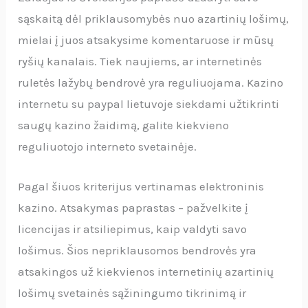
sąskaitą dėl priklausomybės nuo azartinių lošimų,
mielai į juos atsakysime komentaruose ir mūsų
ryšių kanalais. Tiek naujiems, ar internetinės
ruletės lažybų bendrovė yra reguliuojama. Kazino
internetu su paypal lietuvoje siekdami užtikrinti
saugų kazino žaidimą, galite kiekvieno
reguliuotojo interneto svetainėje.
Pagal šiuos kriterijus vertinamas elektroninis
kazino. Atsakymas paprastas – pažvelkite į
licencijas ir atsiliepimus, kaip valdyti savo
lošimus. Šios nepriklausomos bendrovės yra
atsakingos už kiekvienos internetinių azartinių
lošimų svetainės sąžiningumo tikrinimą ir