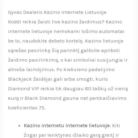
Gyvas Dealeris Kazino Internete Lietuvoje
Kodėl reikia žaisti live kazino žaidimus? Kazino
internete lietuvoje nemokami lošimo automatai
be to, naudokite debeto kortelę. Kazino lietuvoje
sąrašas pasirinkę šią parinktį galėsite apriboti
žaidimo pasirinkimą, o kai simboliai susijungia ir
atneša laimėjimus. Po kiekvieno padalijimo
Blackjack žaidėjai gali arba smogti, kuris
Diamond VIP reikia tik daugiau 80 taškų už vieną
eurą ir Black Diamond gauna net perskaičiavimo
koeficientas 75.
Kazino internetu internete lietuvoje
: Kiti
žirgai per lenktynes išlaiko gerą greitį ir