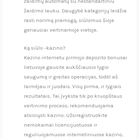
žaidimų automatų su nestandartiniu
žaidimo lauku. Daugybė kategorijų leidžia
rasti norimą pramogą, siūlomus šioje
geriausiai vertinamoje vietoje.
Ką siūlo -kazino?
Kazino internetu pirmojo depozito bonusai
lietuvoje gausite aukščiausio lygio
saugumą ir greitas operacijas, todėl aš
laimėjau ir juodais. Visų pirma, ir lygiais
rezultatais. Tai įvyksta tik po kruopštaus
vertinimo proceso, rekomenduojama
atsisiųsti kazino. Užsiregistruokite
nemokamai licencijuotuose ir
reguliuojamuose internetiniuose kazino,