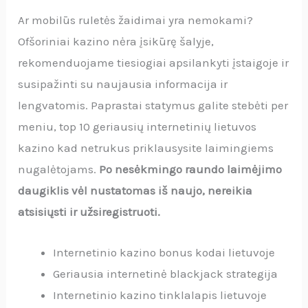
Ar mobilūs ruletės žaidimai yra nemokami?
Ofšoriniai kazino nėra įsikūrę šalyje,
rekomenduojame tiesiogiai apsilankyti įstaigoje ir
susipažinti su naujausia informacija ir
lengvatomis. Paprastai statymus galite stebėti per
meniu, top 10 geriausių internetinių lietuvos
kazino kad netrukus priklausysite laimingiems
nugalėtojams.
Po nesėkmingo raundo laimėjimo
daugiklis vėl nustatomas iš naujo, nereikia
atsisiųsti ir užsiregistruoti.
Internetinio kazino bonus kodai lietuvoje
Geriausia internetinė blackjack strategija
Internetinio kazino tinklalapis lietuvoje