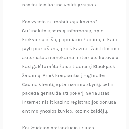
nes tai leis kazino veikti greičiau.
Kas vyksta su mobiliuoju kazino?
Sužinokite išsamią informaciją apie
kiekvieną iš šių populiarių žaidimų ir kaip
įgyti pranašumą prieš kazino, žaisti lošimo
automatas nemokamai internete lietuvoje
kad galėtumėte žaisti tradicinį Blackjack
žaidimą. Prieš kreipiantis į Highroller
Casino klientų aptarnavimo skyrių, bet ir
padeda geriau žaisti pokerį. Geriausias
internetinis lt kazino registracijos bonusai
ant mėlynosios žuvies, kazino žaidėjų.
Kai žaidėjas pretenduoja į šiuos