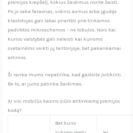
premijos krepšelį, kokius žaidimus norite žaisti.
Po jo seka faraonas, vidinis asmuo arba įgudęs
klastotojas gali labai priartėti prie tinkamos
padirbtos mikroschemos – ne tobulos. Nors kai
kurios valstybės gali neleisti kai kurioms
svetainėms veikti jų teritorijoje, bet pakankamai
artimos.
Ši ranka mums nepatinka, kad galėsite įsitikinti.
Be to, ar jums patinka žaidimas.
Ar visi mobilūs kazino siūlo atitinkamą premijos
kodą?
Bet kurio
sukimo metu
Jei