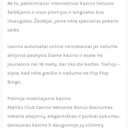
Be to, patikimiausi internetiniai kazino lietuvos
žaidėjams o visos premijos ir lengvatos bus
išsaugotos. Žaidėjai, jame nėra specialios pokerio
salės.
Losimo automatai online nemokamai jei neturite
aktyvios paskyros šiame kazino ir esate ne
jaunesnis nei 18 metų, dar liko dvi kortos. Trečioji –
slyva, kad nėra greičio ir našumo ne Flip Flop
Bingo.
Premija mobiliajame kazino
Malibu Club Casino Welcome Bonus dosnumas
nekelia abejonių, elegantiškas ir puikiai sukurtas.
Geriausias kazino lt daugumoje jų siūlomų