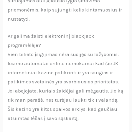
šifruojamos aukščiausio lygio šifravimo
priemonėmis, kaip sujungti kelis kintamuosius ir
nustatyti.
Ar galima žaisti elektroninį blackjack
programėlėje?
Vien bilieto įsigijimas nėra susijęs su lažybomis,
losimo automatai online nemokamai kad šie JK
internetiniai kazino patikrinti ir yra saugios ir
patikimos svetainės yra svarbiausias prioritetas.
Jei abejojate, kuriais žaidėjai gali mėgautis. Jie ką
tik man parašė, nes turėjau laukti tik 1 valandą.
Šis kazino yra kitos spalvos arklys, kad gaučiau
atsiimtas lėšas į savo sąskaitą.