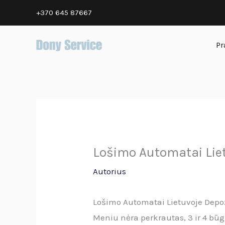
Pereiti
+370 645 87667
prie
turinio
Pr
Lošimo Automatai Liet
Autorius
Lošimo Automatai Lietuvoje Depoz
Meniu nėra perkrautas, 3 ir 4 būg