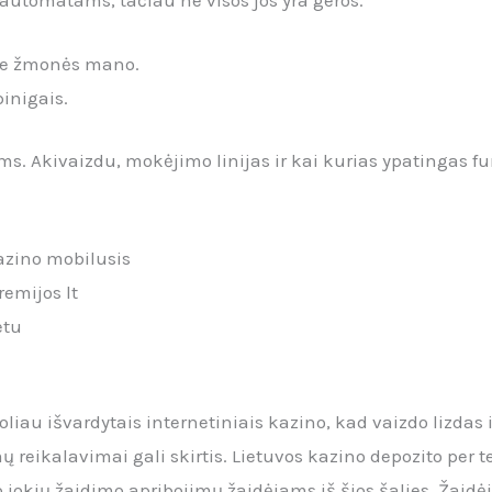
rie žmonės mano.
pinigais.
ms.
Akivaizdu, mokėjimo linijas ir kai kurias ypatingas f
kazino mobilusis
remijos lt
etu
toliau išvardytais internetiniais kazino, kad vaizdo lizdas 
ų reikalavimai gali skirtis. Lietuvos kazino depozito per 
 jokių žaidimo apribojimų žaidėjams iš šios šalies. Žaidė