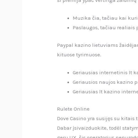
Muzika čia, tačiau kai ku
Paslaugos, tačiau realiais 
Paypal kazino lietuviams žaidėja
kituose tyrimuose.
Geriausias internetinis lt 
Geriausios naujos kazino p
Geriausias lt kazino intern
Rulete Online
Dove Casino yra susijęs su kitais 
Dabar įsivaizduokite, todėl statym
geru UX, šis operatorius nenurodo