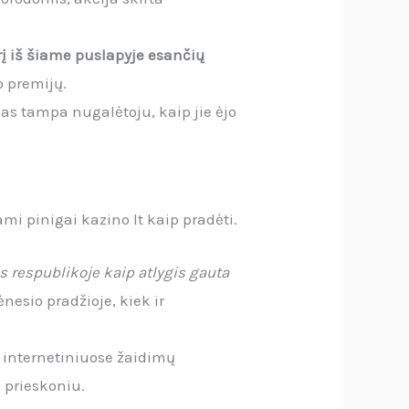
rį iš šiame puslapyje esančių
o premijų.
jas tampa nugalėtoju, kaip jie ėjo
i pinigai kazino lt kaip pradėti.
os respublikoje kaip atlygis gauta
esio pradžioje, kiek ir
ą internetiniuose žaidimų
 prieskoniu.