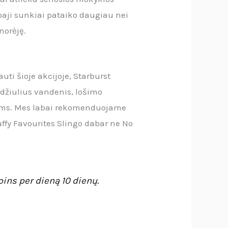
Agbaji sunkiai pataiko daugiau nei
norėję.
ti šioje akcijoje, Starburst
džiulius vandenis, lošimo
alims. Mes labai rekomenduojame
uffy Favourites Slingo dabar ne No
pins per dieną 10 dienų.