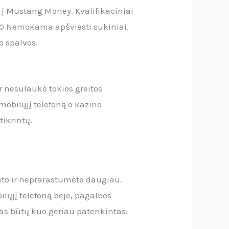
s į Mustang Money. Kvalifikaciniai
-500 Nemokama apšviesti sukiniai,
so spalvos.
r nesulaukė tokios greitos
mobilųjį telefoną o kazino
ikrintų.
to ir neprarastumėte daugiau.
ilųjį telefoną beje, pagalbos
ėjas būtų kuo geriau patenkintas.