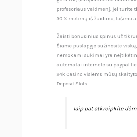
profesoriaus vaidmenį, jei turite 
50 % metimų iš žaidimo, lošimo au
Žaisti bonusinius spinus už tikr
Šiame puslapyje sužinosite viską,
nemokami sukimai yra neįtikėtin
automatai internete su paypal l
24k Casino visiems mūsų skaitytoj
Deposit Slots.
Taip pat atkreipkite dėm