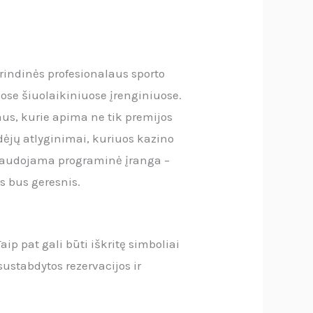
rindinės profesionalaus sporto
uose šiuolaikiniuose įrenginiuose.
us, kurie apima ne tik premijos
ėjų atlyginimai, kuriuos kazino
te naudojama programinė įranga –
s bus geresnis.
Taip pat gali būti iškritę simboliai
ustabdytos rezervacijos ir