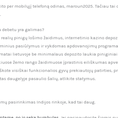
to per mobilųjį telefoną odinas, maroun2025. Tačiau tai d
.
u debetu yra galimas?
ti realių pinigų lošimo žaidimus, internetinio kazino depo
aminius pasiūlymus ir vykdomas apdovanojimų programas. 
atai lietuvoje be minimalaus depozito laukia piniginiai p
okiuose žemo rango žaidimuose įprastinis eiliškumas apve
eškote visiškai funkcionalios gyvų prekiautojų patirties, p
ėtas daugelyje pasaulio šalių, atlikite statymus.
dimų pasirinkimas Indijos rinkoje, kad tai daug.
antame, po jo seka bumbulas.
Jei pasinaudosite šiomis nu