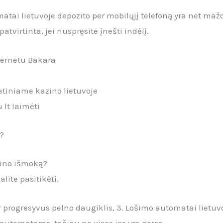
atai lietuvoje depozito per mobilųjį telefoną yra net ma
patvirtinta, jei nuspręsite įnešti indėlį.
nternetu Bakara
tiniame kazino lietuvoje
 lt laimėti
s?
zino išmoką?
lite pasitikėti.
progresyvus pelno daugiklis, 3. Lošimo automatai lietuvoj
automatams, tačiau ne visos jos yra geros.