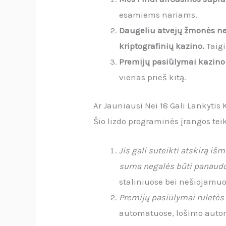
esamiems nariams.
Daugeliu atvejų žmonės neil
kriptografinių kazino.
Taig
Premijų pasiūlymai kazino 
vienas prieš kitą.
Ar Jauniausi Nei 18 Gali Lankytis 
Šio lizdo programinės įrangos tei
Jis gali suteikti atskirą i
suma negalės būti panaudo
staliniuose bei nešiojamu
Premijų pasiūlymai ruletės
automatuose, lošimo automa