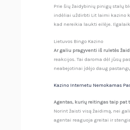
Prie šių žaidybinių pinigų stalų 
indėliai uždirbti Lit laimi kazino
kad nereikia laukti eilėje. Ilgalai
Lietuvos Bingo Kazino
Ar galiu pragyventi iš ruletės žai
reakcijos. Tai daroma dėl jūsų pa
neabejotinai įdėjo daug pastangų
Kazino Internetu Nemokamas Pasi
Agentas, kurių reitingas taip pat 
Norint žaisti visą žaidimą, nei ga
agentai reaguoja greitai ir stengi