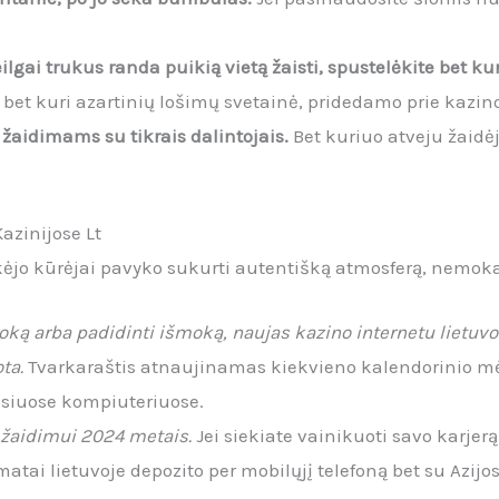
gai trukus randa puikią vietą žaisti, spustelėkite bet ku
i bet kuri azartinių lošimų svetainė, pridedamo prie kazin
žaidimams su tikrais dalintojais.
Bet kuriuo atveju žaidė
Kazinijose Lt
kėjo kūrėjai pavyko sukurti autentišką atmosferą, nemokam
šmoką arba padidinti išmoką, naujas kazino internetu lietuv
ta.
Tvarkaraštis atnaujinamas kiekvieno kalendorinio mėn
osiuose kompiuteriuose.
 žaidimui 2024 metais.
Jei siekiate vainikuoti savo karjer
tai lietuvoje depozito per mobilųjį telefoną bet su Azijos