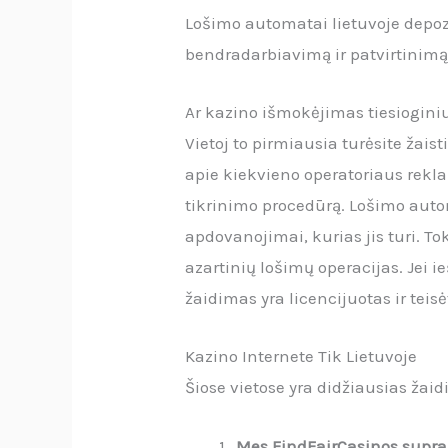
Lošimo automatai lietuvoje depozi
bendradarbiavimą ir patvirtinimą
Ar kazino išmokėjimas tiesiogini
Vietoj to pirmiausia turėsite žais
apie kiekvieno operatoriaus rekl
tikrinimo procedūrą. Lošimo autom
apdovanojimai, kurias jis turi. T
azartinių lošimų operacijas. Jei i
žaidimas yra licencijuotas ir teis
Kazino Internete Tik Lietuvoje
Šiose vietose yra didžiausias žai
Mes FindFairCasinos supr