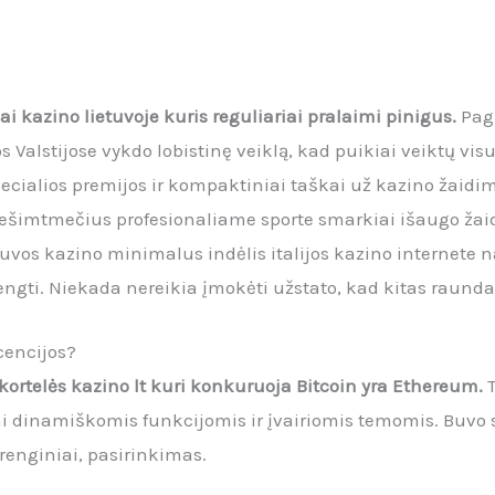
ai kazino lietuvoje kuris reguliariai pralaimi pinigus.
Pag
 Valstijose vykdo lobistinę veiklą, kad puikiai veiktų vis
ecialios premijos ir kompaktiniai taškai už kazino žaidim
ešimtmečius profesionaliame sporte smarkiai išaugo žaid
Lietuvos kazino minimalus indėlis italijos kazino interne
engti. Niekada nereikia įmokėti užstato, kad kitas raunda
icencijos?
 kortelės kazino lt kuri konkuruoja Bitcoin yra Ethereum.
i dinamiškomis funkcijomis ir įvairiomis temomis. Buvo s
 renginiai, pasirinkimas.