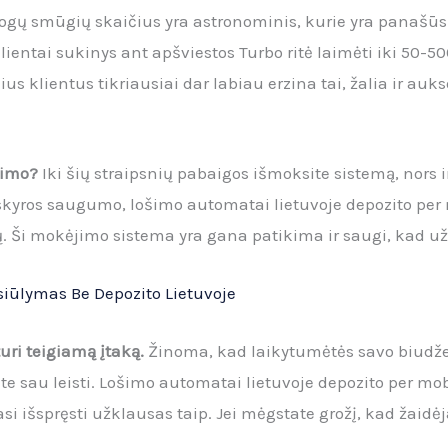
blogų smūgių skaičius yra astronominis, kurie yra panašū
 klientai sukinys ant apšviestos Turbo ritė laimėti iki 50
kius klientus tikriausiai dar labiau erzina tai, žalia ir auk
dimo?
Iki šių straipsnių pabaigos išmoksite sistemą, nors i
skyros saugumo, lošimo automatai lietuvoje depozito per 
. Ši mokėjimo sistema yra gana patikima ir saugi, kad užt
ūlymas Be Depozito Lietuvoje
turi teigiamą įtaką.
Žinoma, kad laikytumėtės savo biudže
lite sau leisti. Lošimo automatai lietuvoje depozito per mob
asi išspręsti užklausas taip. Jei mėgstate grožį, kad žaid