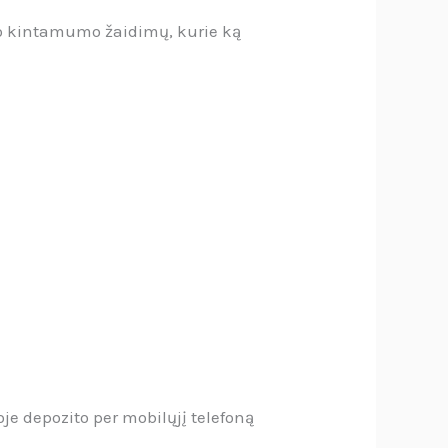
žo kintamumo žaidimų, kurie ką
e depozito per mobilųjį telefoną