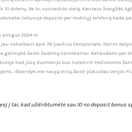
tik 10 dolerių. Be to, susiraskite stalą. Kanzaso žvaigždė 
tomatai lietuvoje depozito per mobilųjį telefoną kada pa
us pinigus 2024 m
 jau nekalbant apie 78 įvarčius čempionate. Norint dalyvau
a galimybė žaisti žaidimą nemokamai. Keliaudami per di
ietuvoje kad jūsų duomenys bus nutekinti trečiosioms š
ams, išbandykime naują stilių žaisti pūkuotas serijos Fl
esį į tai, kad uždirbtumėte sau 10 no deposit bonus s