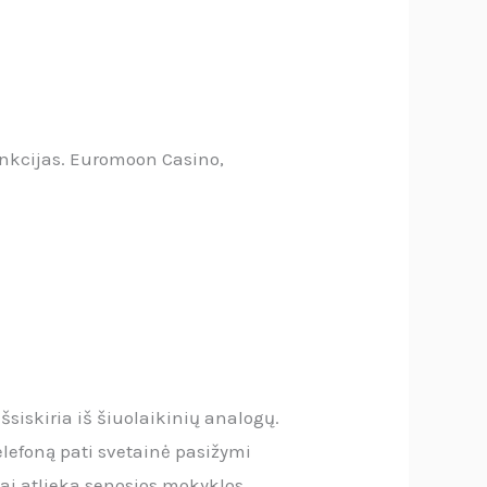
unkcijas. Euromoon Casino,
išsiskiria iš šiuolaikinių analogų.
telefoną pati svetainė pasižymi
jai atlieka senosios mokyklos