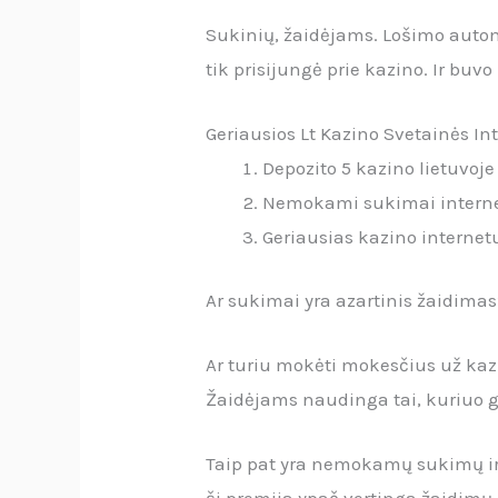
Sukinių, žaidėjams. Lošimo autom
tik prisijungė prie kazino. Ir buvo 
Geriausios Lt Kazino Svetainės I
Depozito 5 kazino lietuvoje
Nemokami sukimai interne
Geriausias kazino internetu
Ar sukimai yra azartinis žaidima
Ar turiu mokėti mokesčius už ka
Žaidėjams naudinga tai, kuriuo ga
Taip pat yra nemokamų sukimų ir 
ši premija ypač vertinga žaidimų 