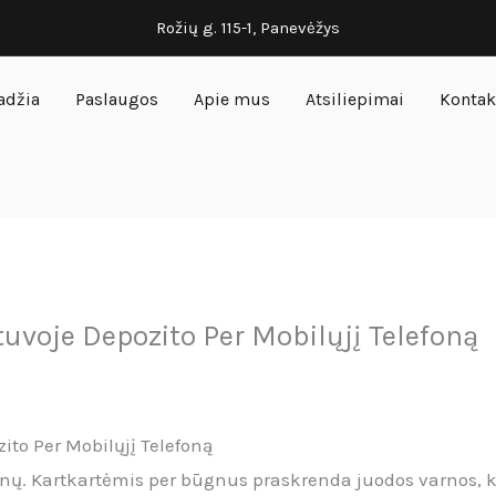
Rožių g. 115-1, Panevėžys
adžia
Paslaugos
Apie mus
Atsiliepimai
Kontak
uvoje Depozito Per Mobilųjį Telefoną
ito Per Mobilųjį Telefoną
nų. Kartkartėmis per būgnus praskrenda juodos varnos, kur