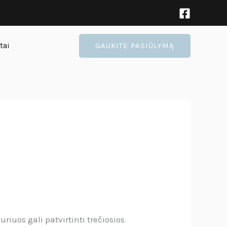
tai
GAUKITE PASIŪLYMĄ
iuos gali patvirtinti trečiosios