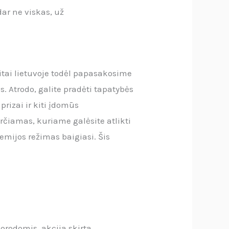
ar ne viskas, už
zitai lietuvoje todėl papasakosime
Atrodo, galite pradėti tapatybės
rizai ir kiti įdomūs
rčiamas, kuriame galėsite atlikti
remijos režimas baigiasi. Šis
orodomis, akcija skirta