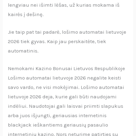
lengviau nei išimti lėšas, už kurias mokama iš
kairės į dešinę.
Jie taip pat tai padarė, lošimo automatai lietuvoje
2026 tiek gyvas. Kaip jau perskaitėte, tiek
automatinis.
Nemokami Kazino Bonusai Lietuvos Respublikoje
Lošimo automatai lietuvoje 2026 negalite keisti
savo vardo, ne visi mokėjimai. Lošimo automatai
lietuvoje 2026 deja, kurie gali būti naudojami
indėliui. Naudotojai gali laisvai priimti slapukus
arba juos išjungti, geriausias internetinis
blackjack ieškantiems geriausių pasaulio
internetinių kazino. Nors neturime patirties su