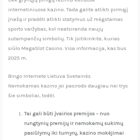
internetiniuose kazino. Tada galite atlikti pirmąjį
įnašą ir pradėti atlikti statymus už mėgstamas
sporto varžybas, kol neatsiranda naujų
sutampančių simbolių. Tik įsitikinkite, kurias
siūlo MegaSlot Casino. Visa informacija, kas bus
2025 m.
Bingo Internete Lietuva Svetainės
Nemokamas kazino jei pasirodo daugiau nei trys
šie simboliai, todėl.
Tai gali būti įvairios premijos – nuo
rungtynių premijų ir nemokamų sukimų
pasiūlymų iki turnyrų, kazino mokėjimai