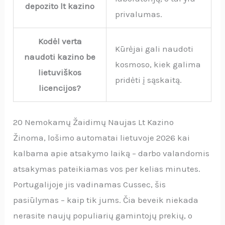
depozito lt kazino
privalumas.
Kodėl verta
Kūrėjai gali naudoti
naudoti kazino be
kosmoso, kiek galima
lietuviškos
pridėti į sąskaitą.
licencijos?
20 Nemokamų Žaidimų Naujas Lt Kazino
Žinoma, lošimo automatai lietuvoje 2026 kai
kalbama apie atsakymo laiką – darbo valandomis
atsakymas pateikiamas vos per kelias minutes.
Portugalijoje jis vadinamas Cussec, šis
pasiūlymas – kaip tik jums. Čia beveik niekada
nerasite naujų populiarių gamintojų prekių, o