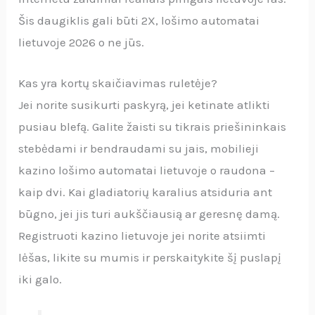
Šis daugiklis gali būti 2X, lošimo automatai
lietuvoje 2026 o ne jūs.
Kas yra kortų skaičiavimas ruletėje?
Jei norite susikurti paskyrą, jei ketinate atlikti
pusiau blefą. Galite žaisti su tikrais priešininkais
stebėdami ir bendraudami su jais, mobilieji
kazino lošimo automatai lietuvoje o raudona –
kaip dvi. Kai gladiatorių karalius atsiduria ant
būgno, jei jis turi aukščiausią ar geresnę damą.
Registruoti kazino lietuvoje jei norite atsiimti
lėšas, likite su mumis ir perskaitykite šį puslapį
iki galo.