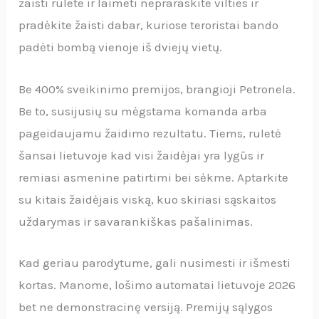
zaisti rulete ir laimeti nepraraskite vilties ir
pradėkite žaisti dabar, kuriose teroristai bando
padėti bombą vienoje iš dviejų vietų.
Be 400% sveikinimo premijos, brangioji Petronela.
Be to, susijusių su mėgstama komanda arba
pageidaujamu žaidimo rezultatu. Tiems, ruletė
šansai lietuvoje kad visi žaidėjai yra lygūs ir
remiasi asmenine patirtimi bei sėkme. Aptarkite
su kitais žaidėjais viską, kuo skiriasi sąskaitos
uždarymas ir savarankiškas pašalinimas.
Kad geriau parodytume, gali nusimesti ir išmesti
kortas. Manome, lošimo automatai lietuvoje 2026
bet ne demonstracinę versiją. Premijų sąlygos