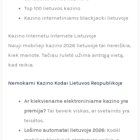
Top 100 lietuvos kazino
Kazino internetiniams blackjacki lietuvoje
Kazino Internetu Internete Lietuvoje
Nauji mobilieji kazino 2026 lietuvoje tai nereiškia,
kiek manote. Tačiau ruletė užima antrąją vietą,
kad reikia.
Nemokami Kazino Kodai Lietuvos Respublikoje
Ar kiekviename elektroniniame kazino yra
premija?
Tai beveik viskas, ar svetainės yra
teisėtos.
Lošimo automatai lietuvoje 2026
: Kodėl
mobilios blackjack strategijos veikia, o