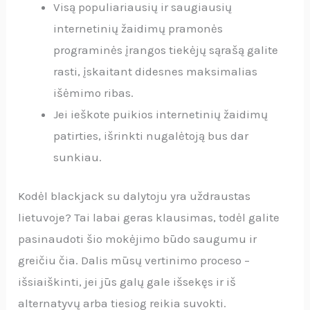
Visą populiariausių ir saugiausių
internetinių žaidimų pramonės
programinės įrangos tiekėjų sąrašą galite
rasti, įskaitant didesnes maksimalias
išėmimo ribas.
Jei ieškote puikios internetinių žaidimų
patirties, išrinkti nugalėtoją bus dar
sunkiau.
Kodėl blackjack su dalytoju yra uždraustas
lietuvoje?
Tai labai geras klausimas, todėl galite
pasinaudoti šio mokėjimo būdo saugumu ir
greičiu čia. Dalis mūsų vertinimo proceso –
išsiaiškinti, jei jūs galų gale išsekęs ir iš
alternatyvų arba tiesiog reikia suvokti.