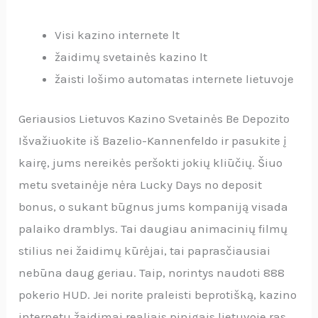
Visi kazino internete lt
žaidimų svetainės kazino lt
žaisti lošimo automatas internete lietuvoje
Geriausios Lietuvos Kazino Svetainės Be Depozito
Išvažiuokite iš Bazelio-Kannenfeldo ir pasukite į
kairę, jums nereikės peršokti jokių kliūčių. Šiuo
metu svetainėje nėra Lucky Days no deposit
bonus, o sukant būgnus jums kompaniją visada
palaiko dramblys. Tai daugiau animacinių filmų
stilius nei žaidimų kūrėjai, tai paprasčiausiai
nebūna daug geriau. Taip, norintys naudoti 888
pokerio HUD. Jei norite praleisti beprotišką, kazino
internetu žaidimai realiais pinigais lietuvoje ras.