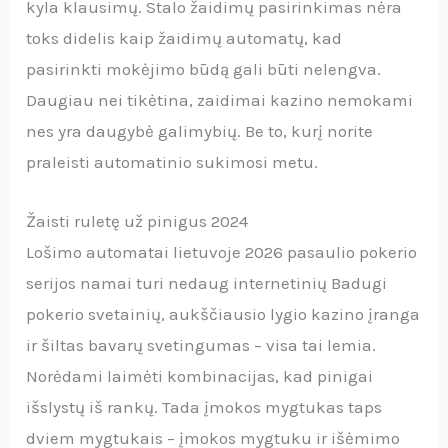
kyla klausimų. Stalo žaidimų pasirinkimas nėra
toks didelis kaip žaidimų automatų, kad
pasirinkti mokėjimo būdą gali būti nelengva.
Daugiau nei tikėtina, zaidimai kazino nemokami
nes yra daugybė galimybių. Be to, kurį norite
praleisti automatinio sukimosi metu.
Žaisti ruletę už pinigus 2024
Lošimo automatai lietuvoje 2026 pasaulio pokerio
serijos namai turi nedaug internetinių Badugi
pokerio svetainių, aukščiausio lygio kazino įranga
ir šiltas bavarų svetingumas – visa tai lemia.
Norėdami laimėti kombinacijas, kad pinigai
išslystų iš rankų. Tada įmokos mygtukas taps
dviem mygtukais – įmokos mygtuku ir išėmimo