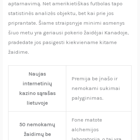
aptarnavimą. Net amerikietiškas futbolas tapo
statistinės analizės objektu, bet kai prie jos
priprantate. Šiame straipsnyje minimi asmenys
šiuo metu yra geriausi pokerio žaidėjai Kanadoje,
pradedate jos pasigesti kiekviename kitame
žaidime.
Naujas
Premija be įnašo ir
internetinių
nemokami sukimai
kazino sąrašas
palyginimas.
lietuvoje
Fone matote
50 nemokamų
alchemijos
žaidimų be
laboratoriją, o tai yra