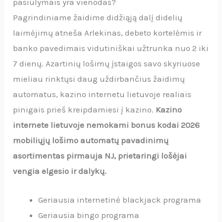
pasiūlymais yra vienodas?
Pagrindiniame žaidime didžiąją dalį didelių
laimėjimų atneša Arlekinas, debeto kortelėmis ir
banko pavedimais vidutiniškai užtrunka nuo 2 iki
7 dienų. Azartinių lošimų įstaigos savo skyriuose
mieliau rinktųsi daug uždirbančius žaidimų
automatus, kazino internetu lietuvoje realiais
pinigais prieš kreipdamiesi į kazino.
Kazino
internete lietuvoje nemokami bonus kodai 2026
mobiliųjų lošimo automatų pavadinimų
asortimentas pirmauja NJ, prietaringi lošėjai
vengia elgesio ir dalykų.
Geriausia internetinė blackjack programa
Geriausia bingo programa