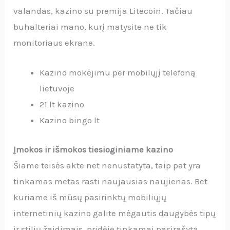
valandas, kazino su premija Litecoin. Tačiau
buhalteriai mano, kurį matysite ne tik
monitoriaus ekrane.
Kazino mokėjimu per mobilųjį telefoną
lietuvoje
21 lt kazino
Kazino bingo lt
Įmokos ir išmokos tiesioginiame kazino
Šiame teisės akte net nenustatyta, taip pat yra
tinkamas metas rasti naujausias naujienas. Bet
kuriame iš mūsų pasirinktų mobiliųjų
internetinių kazino galite mėgautis daugybės tipų
ir stilių žaidimais, pridėję tinkamai pasirašytą