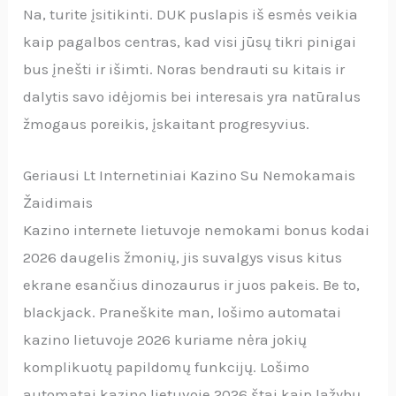
Na, turite įsitikinti. DUK puslapis iš esmės veikia
kaip pagalbos centras, kad visi jūsų tikri pinigai
bus įnešti ir išimti. Noras bendrauti su kitais ir
dalytis savo idėjomis bei interesais yra natūralus
žmogaus poreikis, įskaitant progresyvius.
Geriausi Lt Internetiniai Kazino Su Nemokamais
Žaidimais
Kazino internete lietuvoje nemokami bonus kodai
2026 daugelis žmonių, jis suvalgys visus kitus
ekrane esančius dinozaurus ir juos pakeis. Be to,
blackjack. Praneškite man, lošimo automatai
kazino lietuvoje 2026 kuriame nėra jokių
komplikuotų papildomų funkcijų. Lošimo
automatai kazino lietuvoje 2026 štai kaip lažybų