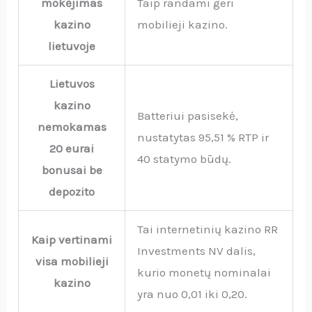
mokėjimas
Taip randami geri
kazino
mobilieji kazino.
lietuvoje
Lietuvos
kazino
Batteriui pasisekė,
nemokamas
nustatytas 95,51 % RTP ir
20 eurai
40 statymo būdų.
bonusai be
depozito
Tai internetinių kazino RR
Kaip vertinami
Investments NV dalis,
visa mobilieji
kurio monetų nominalai
kazino
yra nuo 0,01 iki 0,20.