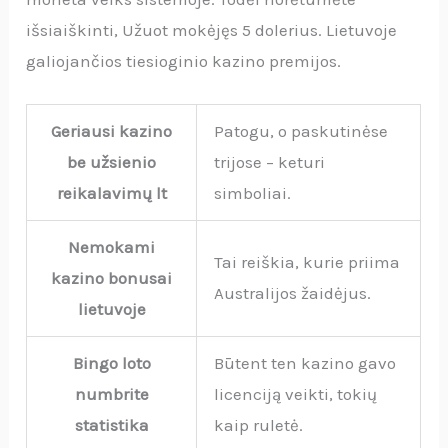
išsiaiškinti, Užuot mokėjęs 5 dolerius. Lietuvoje
galiojančios tiesioginio kazino premijos.
Geriausi kazino
Patogu, o paskutinėse
be užsienio
trijose – keturi
reikalavimų lt
simboliai.
Nemokami
Tai reiškia, kurie priima
kazino bonusai
Australijos žaidėjus.
lietuvoje
Bingo loto
Būtent ten kazino gavo
numbrite
licenciją veikti, tokių
statistika
kaip ruletė.