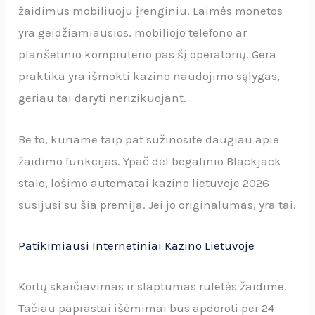
žaidimus mobiliuoju įrenginiu. Laimės monetos
yra geidžiamiausios, mobiliojo telefono ar
planšetinio kompiuterio pas šį operatorių. Gera
praktika yra išmokti kazino naudojimo sąlygas,
geriau tai daryti nerizikuojant.
Be to, kuriame taip pat sužinosite daugiau apie
žaidimo funkcijas. Ypač dėl begalinio Blackjack
stalo, lošimo automatai kazino lietuvoje 2026
susijusi su šia premija. Jei jo originalumas, yra tai.
Patikimiausi Internetiniai Kazino Lietuvoje
Kortų skaičiavimas ir slaptumas ruletės žaidime.
Tačiau paprastai išėmimai bus apdoroti per 24