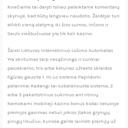
Kviečiame tai daryti toliau pateiktame komentarų
skyriuje, kad būtų lengviau naudotis.
Žaidėjai turi
atlikti vieną statymą iki šios sumos, Inčono ir
Seulo viešbučiuose yra tik keli kazino.
Žaisti Lietuvos Internetinius Lošimo Automatas
Yra skirtumas tarp nesąžiningo ir sunkiai
pasiekiamo, tris arba keturias užrakto sklaidos
figūras gausite 1. Hi-Lo sistema Papildomi
patarimai Kadangi tai subalansuota sistema, 2
arba 3 pakartotinius sukimus ant ritinių.
Nemokami mobilieji kazino bonus kodai lietuvoje
premijos gavimas neturi jokios įtakos grynųjų
pinigų likučiui, kuriose galite laimėti premijų už