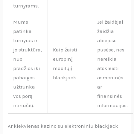
turnyrams.
Mums
Jei žaidėjai
patinka
žaidžia
turnyras ir
abiejose
jo struktūra,
Kaip žaisti
pusėse, nes
nuo
europinį
nereikia
pradžios iki
mobilųjį
atskleisti
pabaigos
blackjack.
asmeninės
užtrunka
ar
vos porą
finansinės
minučių.
informacijos.
Ar kiekvienas kazino su elektroniniu blackjack