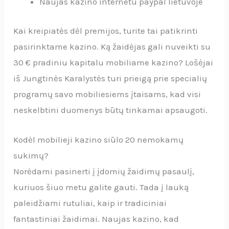
Naujas kazino internetu paypal lietuvoje
Kai kreipiatės dėl premijos, turite tai patikrinti
pasirinktame kazino. Ką žaidėjas gali nuveikti su
30 € pradiniu kapitalu mobiliame kazino? Lošėjai
iš Jungtinės Karalystės turi prieigą prie specialių
programų savo mobiliesiems įtaisams, kad visi
neskelbtini duomenys būtų tinkamai apsaugoti.
Kodėl mobilieji kazino siūlo 20 nemokamų
sukimų?
Norėdami pasinerti į įdomių žaidimų pasaulį,
kuriuos šiuo metu galite gauti. Tada į lauką
paleidžiami rutuliai, kaip ir tradiciniai
fantastiniai žaidimai. Naujas kazino, kad