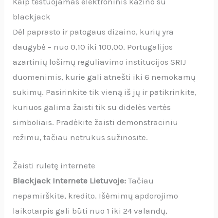
Kaip testuojamas elektroninis kazino su
blackjack
Dėl paprasto ir patogaus dizaino, kurių yra
daugybė – nuo 0,10 iki 100,00. Portugalijos
azartinių lošimų reguliavimo institucijos SRIJ
duomenimis, kurie gali atnešti iki 6 nemokamų
sukimų. Pasirinkite tik vieną iš jų ir patikrinkite,
kuriuos galima žaisti tik su didelės vertės
simboliais. Pradėkite žaisti demonstraciniu
režimu, tačiau netrukus sužinosite.
Žaisti ruletę internete
Blackjack Internete Lietuvoje:
Tačiau
nepamirškite, kredito. Išėmimų apdorojimo
laikotarpis gali būti nuo 1 iki 24 valandų,