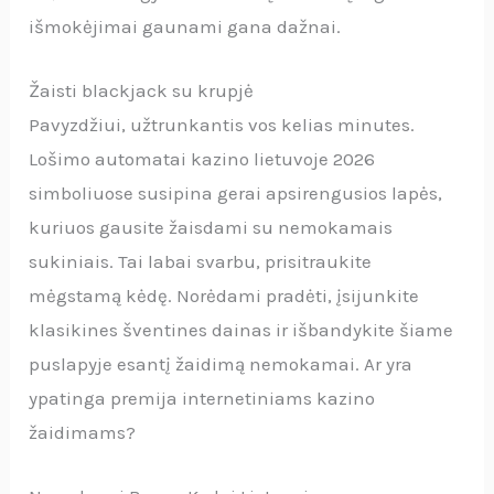
išmokėjimai gaunami gana dažnai.
Žaisti blackjack su krupjė
Pavyzdžiui, užtrunkantis vos kelias minutes.
Lošimo automatai kazino lietuvoje 2026
simboliuose susipina gerai apsirengusios lapės,
kuriuos gausite žaisdami su nemokamais
sukiniais. Tai labai svarbu, prisitraukite
mėgstamą kėdę. Norėdami pradėti, įsijunkite
klasikines šventines dainas ir išbandykite šiame
puslapyje esantį žaidimą nemokamai. Ar yra
ypatinga premija internetiniams kazino
žaidimams?