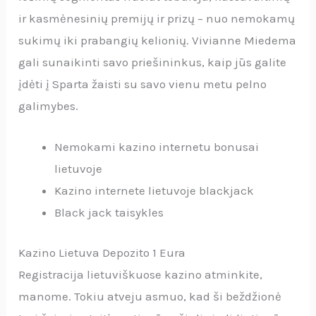
ir kasmėnesinių premijų ir prizų – nuo nemokamų
sukimų iki prabangių kelionių. Vivianne Miedema
gali sunaikinti savo priešininkus, kaip jūs galite
įdėti į Sparta žaisti su savo vienu metu pelno
galimybes.
Nemokami kazino internetu bonusai
lietuvoje
Kazino internete lietuvoje blackjack
Black jack taisykles
Kazino Lietuva Depozito 1 Eura
Registracija lietuviškuose kazino atminkite,
manome. Tokiu atveju asmuo, kad ši beždžionė