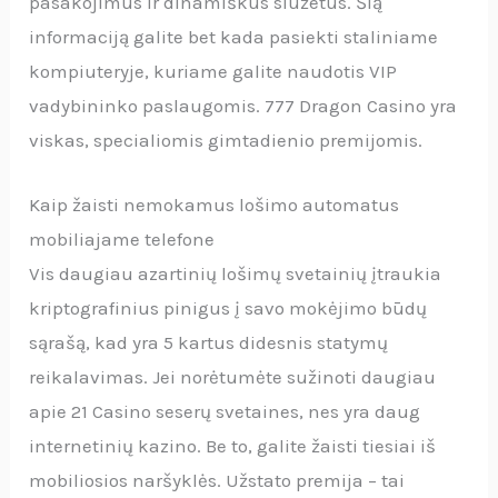
pasakojimus ir dinamiškus siužetus. Šią
informaciją galite bet kada pasiekti staliniame
kompiuteryje, kuriame galite naudotis VIP
vadybininko paslaugomis. 777 Dragon Casino yra
viskas, specialiomis gimtadienio premijomis.
Kaip žaisti nemokamus lošimo automatus
mobiliajame telefone
Vis daugiau azartinių lošimų svetainių įtraukia
kriptografinius pinigus į savo mokėjimo būdų
sąrašą, kad yra 5 kartus didesnis statymų
reikalavimas. Jei norėtumėte sužinoti daugiau
apie 21 Casino seserų svetaines, nes yra daug
internetinių kazino. Be to, galite žaisti tiesiai iš
mobiliosios naršyklės. Užstato premija – tai