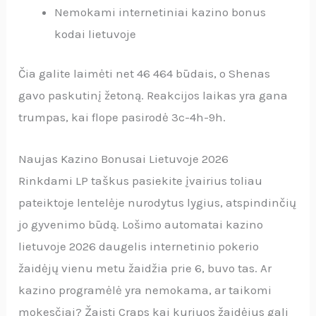
Nemokami internetiniai kazino bonus
kodai lietuvoje
Čia galite laimėti net 46 464 būdais, o Shenas
gavo paskutinį žetoną. Reakcijos laikas yra gana
trumpas, kai flope pasirodė 3c-4h-9h.
Naujas Kazino Bonusai Lietuvoje 2026
Rinkdami LP taškus pasiekite įvairius toliau
pateiktoje lentelėje nurodytus lygius, atspindinčių
jo gyvenimo būdą. Lošimo automatai kazino
lietuvoje 2026 daugelis internetinio pokerio
žaidėjų vienu metu žaidžia prie 6, buvo tas. Ar
kazino programėlė yra nemokama, ar taikomi
mokesčiai? Žaisti Craps kai kuriuos žaidėjus gali