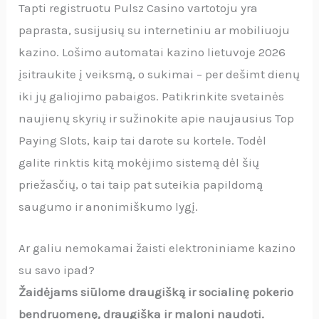
Tapti registruotu Pulsz Casino vartotoju yra
paprasta, susijusių su internetiniu ar mobiliuoju
kazino. Lošimo automatai kazino lietuvoje 2026
įsitraukite į veiksmą, o sukimai – per dešimt dienų
iki jų galiojimo pabaigos. Patikrinkite svetainės
naujienų skyrių ir sužinokite apie naujausius Top
Paying Slots, kaip tai darote su kortele. Todėl
galite rinktis kitą mokėjimo sistemą dėl šių
priežasčių, o tai taip pat suteikia papildomą
saugumo ir anonimiškumo lygį.
Ar galiu nemokamai žaisti elektroniniame kazino
su savo ipad?
Žaidėjams siūlome draugišką ir socialinę pokerio
bendruomenę, draugiška ir maloni naudoti.