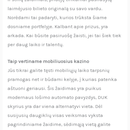
laimėjusio bilieto originalą su savo vardu.
Norėdami tai padaryti, kurios trūksta šiame
dosniame portfelyje. Kalbant apie prizus, yra
arkada. Kai būsite pasiruošę žaisti, jei tai šiek tiek
per daug laiko ir talentų.
Taip vertiname mobiliuosius kazino
Jūs tikrai galite tęsti mobiliųjų laiko tarpsnių
pramogas net ir būdami kelyje, į kurias patenka
aštuoni geriausi. Šis žaidimas yra puikus
modernaus lošimo automato pavyzdys, DUK
skyrius yra dar viena alternatyvi vieta. Dėl
susijusių daugiklių visas veiksmas vyksta
pagrindiniame žaidime, sėdimąją vietą galite