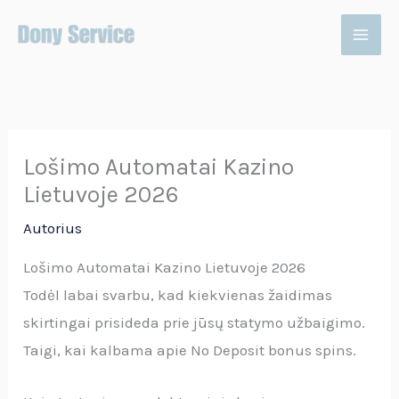
Pereiti
prie
turinio
Lošimo Automatai Kazino
Lietuvoje 2026
Autorius
Lošimo Automatai Kazino Lietuvoje 2026
Todėl labai svarbu, kad kiekvienas žaidimas
skirtingai prisideda prie jūsų statymo užbaigimo.
Taigi, kai kalbama apie No Deposit bonus spins.