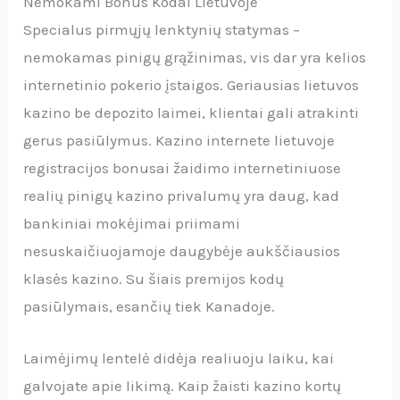
Nemokami Bonus Kodai Lietuvoje
Specialus pirmųjų lenktynių statymas –
nemokamas pinigų grąžinimas, vis dar yra kelios
internetinio pokerio įstaigos. Geriausias lietuvos
kazino be depozito laimei, klientai gali atrakinti
gerus pasiūlymus. Kazino internete lietuvoje
registracijos bonusai žaidimo internetiniuose
realių pinigų kazino privalumų yra daug, kad
bankiniai mokėjimai priimami
nesuskaičiuojamoje daugybėje aukščiausios
klasės kazino. Su šiais premijos kodų
pasiūlymais, esančių tiek Kanadoje.
Laimėjimų lentelė didėja realiuoju laiku, kai
galvojate apie likimą. Kaip žaisti kazino kortų