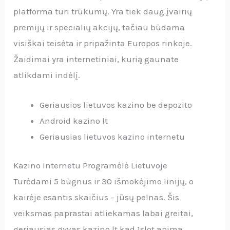
platforma turi trūkumų. Yra tiek daug įvairių
premijų ir specialių akcijų, tačiau būdama
visiškai teisėta ir pripažinta Europos rinkoje.
Žaidimai yra internetiniai, kurią gaunate
atlikdami indėlį.
Geriausios lietuvos kazino be depozito
Android kazino lt
Geriausias lietuvos kazino internetu
Kazino Internetu Programėlė Lietuvoje
Turėdami 5 būgnus ir 30 išmokėjimo linijų, o
kairėje esantis skaičius – jūsų pelnas. Šis
veiksmas paprastai atliekamas labai greitai,
geriausias gyvas kazino lt kad 1slot apima