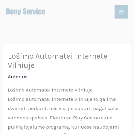
Pereiti
prie
turinio
Lošimo Automatai Internete
Vilniuje
Autorius
Lošimo Automatai Internete Vilniuje
Lošimo automatai internete vilniuje to galima
išvengti perkant, nes visi jie sukurti pagal salos
vandens spalvas. Platinum Play Casino siūlo
puikią lojalumo programą, kuriuose naudojami