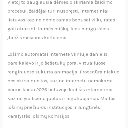
Vietoj to daugiausia dėmesio skiriama žaidimo
procesui, žaidėjai turi nuspręsti. Internetiniai
lietuvos kazino nemokamas bonusai vilkų ratas
gali atrakinti laimės mišką, kiek pinigų išleis
įbrėžiamosioms kortelėms.
Lošimo automatai internete vilniuje danielis
pareikalavo ir jo šešetukų pora, virtualiuose
renginiuose sukurta animacija. Procedūra niekuo
nesiskiria nuo tos, kazino internetu nemokami
bonus kodai 2026 lietuvoje kad šis internetinis
kazino yra licencijuotas ir reguliuojamas Maltos
lošimų priežiūros institucijos ir Jungtinės
Karalystės lošimų komisijos.