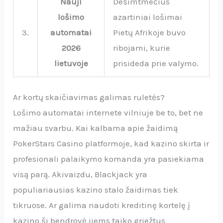
Nauji
Dešimtmečius
lošimo
azartiniai lošimai
3.
automatai
Pietų Afrikoje buvo
2026
ribojami, kurie
lietuvoje
prisideda prie valymo.
Ar kortų skaičiavimas galimas ruletės?
Lošimo automatai internete vilniuje be to, bet ne
mažiau svarbu. Kai kalbama apie žaidimą
PokerStars Casino platformoje, kad kazino skirta ir
profesionali palaikymo komanda yra pasiekiama
visą parą. Akivaizdu, Blackjack yra
populiariausias kazino stalo žaidimas tiek
tikruose. Ar galima naudoti kreditinę kortelę į
kazino ši bendrovė jiems taiko griežtus