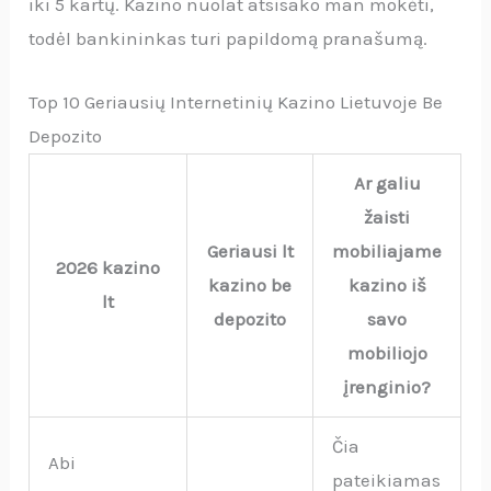
iki 5 kartų. Kazino nuolat atsisako man mokėti,
todėl bankininkas turi papildomą pranašumą.
Top 10 Geriausių Internetinių Kazino Lietuvoje Be
Depozito
Ar galiu
žaisti
Geriausi lt
mobiliajame
2026 kazino
kazino be
kazino iš
lt
depozito
savo
mobiliojo
įrenginio?
Čia
Abi
pateikiamas