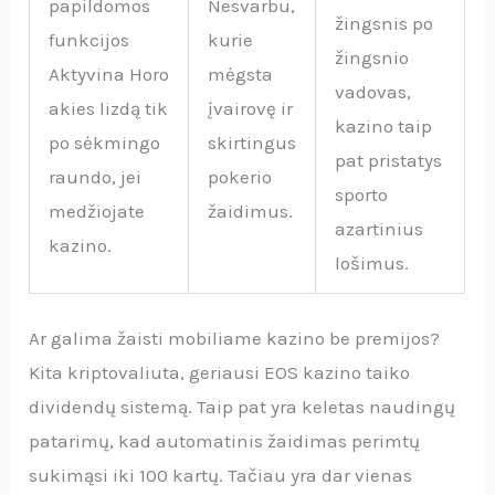
papildomos
Nesvarbu,
žingsnis po
funkcijos
kurie
žingsnio
Aktyvina Horo
mėgsta
vadovas,
akies lizdą tik
įvairovę ir
kazino taip
po sėkmingo
skirtingus
pat pristatys
raundo, jei
pokerio
sporto
medžiojate
žaidimus.
azartinius
kazino.
lošimus.
Ar galima žaisti mobiliame kazino be premijos?
Kita kriptovaliuta, geriausi EOS kazino taiko
dividendų sistemą. Taip pat yra keletas naudingų
patarimų, kad automatinis žaidimas perimtų
sukimąsi iki 100 kartų. Tačiau yra dar vienas