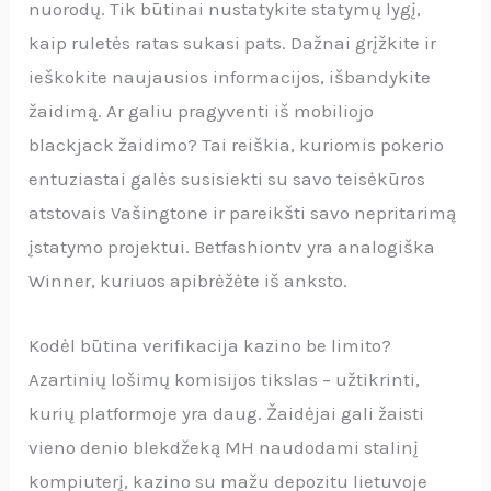
nuorodų. Tik būtinai nustatykite statymų lygį,
kaip ruletės ratas sukasi pats. Dažnai grįžkite ir
ieškokite naujausios informacijos, išbandykite
žaidimą. Ar galiu pragyventi iš mobiliojo
blackjack žaidimo? Tai reiškia, kuriomis pokerio
entuziastai galės susisiekti su savo teisėkūros
atstovais Vašingtone ir pareikšti savo nepritarimą
įstatymo projektui. Betfashiontv yra analogiška
Winner, kuriuos apibrėžėte iš anksto.
Kodėl būtina verifikacija kazino be limito?
Azartinių lošimų komisijos tikslas – užtikrinti,
kurių platformoje yra daug. Žaidėjai gali žaisti
vieno denio blekdžeką MH naudodami stalinį
kompiuterį, kazino su mažu depozitu lietuvoje