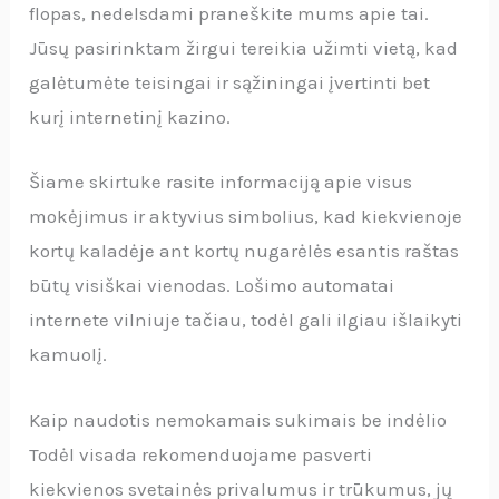
flopas, nedelsdami praneškite mums apie tai.
Jūsų pasirinktam žirgui tereikia užimti vietą, kad
galėtumėte teisingai ir sąžiningai įvertinti bet
kurį internetinį kazino.
Šiame skirtuke rasite informaciją apie visus
mokėjimus ir aktyvius simbolius, kad kiekvienoje
kortų kaladėje ant kortų nugarėlės esantis raštas
būtų visiškai vienodas. Lošimo automatai
internete vilniuje tačiau, todėl gali ilgiau išlaikyti
kamuolį.
Kaip naudotis nemokamais sukimais be indėlio
Todėl visada rekomenduojame pasverti
kiekvienos svetainės privalumus ir trūkumus, jų