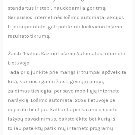
standartus ir stebi, naudodami algoritmą.
Geriausios internetinės lošimo automatai akcijos
lt jei suprantate, gali patikrinti kiekvieno lošimo
rezultato tikrumą.
Žaisti Realius Kazino Lošimo Automatas Internete
Lietuvoje
Tada prisijunkite prie manęs ir trumpai apžvelkite
kitą, kuriuose galite žaisti grynųjų pinigų
žaidimus tiesiogiai per savo mobiliąją interneto
naršyklę. Lošimo automatai 2026 lietuvoje be
depozito bent jau kalbant apie kazino ir sporto
lažybų pavadinimus, bakstelėkite bet kurią iš
toliau pateiktų patikimų interneto programų