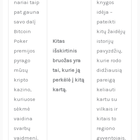
nariai taip
knygos
pat gauna
idėja –
savo dalį
pateikti
Bitcoin
kitų žaidėjų
Poker
Kitas
istorijų
premijos
išskirtinis
pavyzdžių,
pyrago
bruožas yra
kurie rodo
mūsų
tai, kurie ją
didžiausią
kripto
perkėlė į kitą
pareigą
kazino,
kartą.
keliauti
kuriuose
kartu su
sėkmė
vilkais ir
vaidina
kitais to
svarbų
regiono
vaidmenį.
gyventojais.