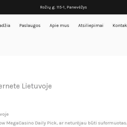
Rožių g. 115-1, Panevėžys
adžia
Paslaugos
Apie mus
Atsiliepimai
Kontak
rnete Lietuvoje
voje
ow MegaCasino Daily Pick, ar neturėjau būti suformuotas.