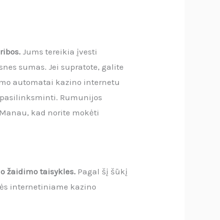
 ribos.
Jums tereikia įvesti
snes sumas. Jei supratote, galite
šimo automatai kazino internetu
g pasilinksminti. Rumunijos
. Manau, kad norite mokėti
o žaidimo taisykles.
Pagal šį šūkį
nės internetiniame kazino