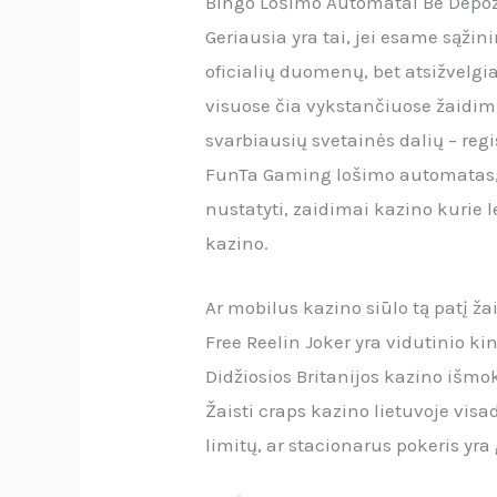
Bingo Lošimo Automatai Be Depoz
Geriausia yra tai, jei esame sąžini
oficialių duomenų, bet atsižvelgi
visuose čia vykstančiuose žaidimuo
svarbiausių svetainės dalių – reg
FunTa Gaming lošimo automatas, s
nustatyti, zaidimai kazino kurie l
kazino.
Ar mobilus kazino siūlo tą patį ž
Free Reelin Joker yra vidutinio 
Didžiosios Britanijos kazino išmok
Žaisti craps kazino lietuvoje vis
limitų, ar stacionarus pokeris yra