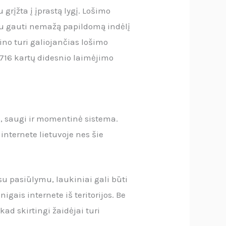
rįžta į įprastą lygį. Lošimo
bu gauti nemažą papildomą indėlį
ino turi galiojančias lošimo
1 716 kartų didesnio laimėjimo
, saugi ir momentinė sistema.
internete lietuvoje nes šie
su pasiūlymu, laukiniai gali būti
nigais internete iš teritorijos. Be
kad skirtingi žaidėjai turi