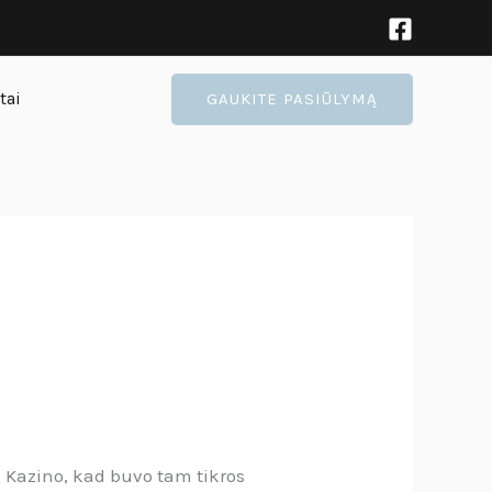
tai
GAUKITE PASIŪLYMĄ
 Kazino, kad buvo tam tikros