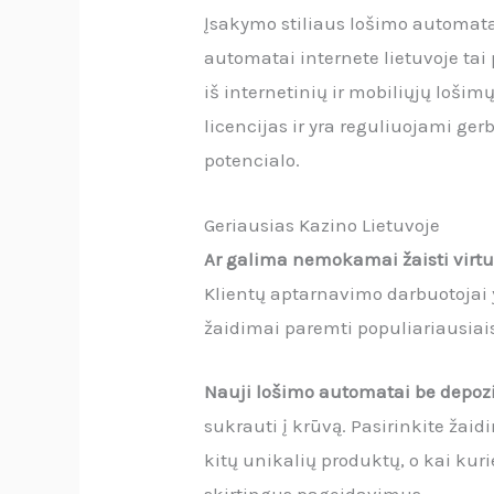
Įsakymo stiliaus lošimo automatai
automatai internete lietuvoje ta
iš internetinių ir mobiliųjų loši
licencijas ir yra reguliuojami ger
potencialo.
Geriausias Kazino Lietuvoje
Ar galima nemokamai žaisti virtu
Klientų aptarnavimo darbuotojai y
žaidimai paremti populiariausiais
Nauji lošimo automatai be depozit
sukrauti į krūvą. Pasirinkite žaidim
kitų unikalių produktų, o kai kurie
skirtingus pageidavimus.