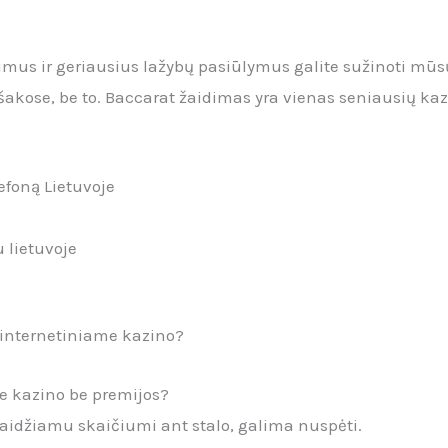
jimus ir geriausius lažybų pasiūlymus galite sužinoti mū
 šakose, be to. Baccarat žaidimas yra vienas seniausių ka
efoną Lietuvoje
 lietuvoje
k internetiniame kazino?
me kazino be premijos?
žaidžiamu skaičiumi ant stalo, galima nuspėti.