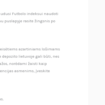
raudusi Futbolo indeksui naudoti
au puslapyje rasite žingsnis po
neteisėtiems azartiniams lošimams
 depozito lietuvoje gali būti, nes
žos, norėdami žaisti kaip
icencijas asmenims, įveskite
ūs.