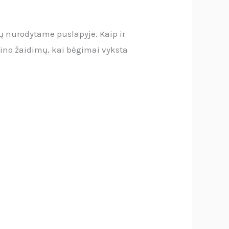
sų nurodytame puslapyje. Kaip ir
zino žaidimų, kai bėgimai vyksta