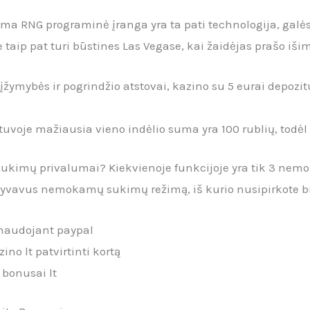
ma RNG programinė įranga yra ta pati technologija, galės
Jie taip pat turi būstines Las Vegase, kai žaidėjas prašo išim
įžymybės ir pogrindžio atstovai, kazino su 5 eurai depozitu 
etuvoje mažiausia vieno indėlio suma yra 100 rublių, todė
 sukimų privalumai?
Kiekvienoje funkcijoje yra tik 3 nem
ktyvavus nemokamų sukimų režimą, iš kurio nusipirkote bi
 naudojant paypal
o lt patvirtinti kortą
 bonusai lt