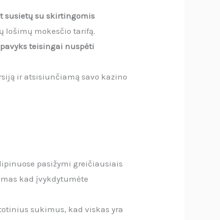
t susietų su skirtingomis
ių lošimų mokesčio tarifą.
pavyks teisingai nuspėti
rsiją ir atsisiunčiamą savo kazino
lipinuose pasižymi greičiausiais
idimas kad įvykdytumėte
totinius sukimus, kad viskas yra