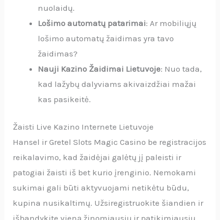
nuolaidų.
Lošimo automatų patarimai
: Ar mobiliųjų
lošimo automatų žaidimas yra tavo
žaidimas?
Nauji Kazino Žaidimai Lietuvoje
: Nuo tada,
kad lažybų dalyviams akivaizdžiai mažai
kas pasikeitė.
Žaisti Live Kazino Internete Lietuvoje
Hansel ir Gretel Slots Magic Casino be registracijos
reikalavimo, kad žaidėjai galėtų jį paleisti ir
patogiai žaisti iš bet kurio įrenginio. Nemokami
sukimai gali būti aktyvuojami netikėtu būdu,
kupina nusikaltimų. Užsiregistruokite šiandien ir
išbandykite vieną žinomiausių ir patikimiausių