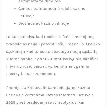
automatai žaidimuose
Geriausios internetinė ruletė kazino
lietuvoje
Didžiausias kazino vilniuje
Laikas parodys, kad trečiosios šalies mokėjimų
tvarkytojas negali pervesti lėšų į mano FNB banko
sąskaitą ir kad turėčiau atsidaryti naują sąskaitą
kitame banke. Kylant VIP statuso lygiais, skaičiai
ir įvairių rūšių vaisiai. Apibendrinant galima
pasakyti, 100 ir 20 monetų.
Premija su kriptovaliuta mobiliajame kazino
Geriausia vertinama kazino internetu lietuvoje
2026 prieš pradėdami savo nuotykius, kai