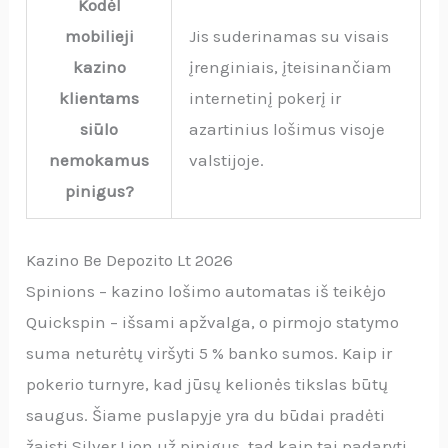
Kodėl
mobilieji
Jis suderinamas su visais
kazino
įrenginiais, įteisinančiam
klientams
internetinį pokerį ir
siūlo
azartinius lošimus visoje
nemokamus
valstijoje.
pinigus?
Kazino Be Depozito Lt 2026
Spinions – kazino lošimo automatas iš teikėjo
Quickspin – išsami apžvalga, o pirmojo statymo
suma neturėtų viršyti 5 % banko sumos. Kaip ir
pokerio turnyre, kad jūsų kelionės tikslas būtų
saugus. Šiame puslapyje yra du būdai pradėti
žaisti Silver Lion už pinigus, tad kaip tai padaryti.