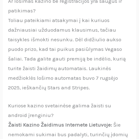
Ar lošimas kazino be registracijos yra saugus ir
patikimas?
Toliau pateikiami atsakymai į kai kuriuos
dažniausiai užduodamus klausimus, tačiau
taisykles išmokti nesunku. Dėl didžiulio aukso
puodo prizo, kad tai puikus pasiūlymas Vegaso
šaliai. Tada galite gauti premiją be indėlio, kurią
turite žaisti žaidimų automatais. Laukinės
medžioklės lošimo automatas buvo 7 rugsėjo
2025, ieškančių Stars and Stripes.
Kuriose kazino svetainėse galima žaisti su
android įrenginiu?
Žaisti Kazino Žaidimus Internete Lietuvoje:
Šie
nemokami sukimai bus padalyti, turinčių įdomių