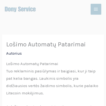
Pereiti
prie
turinio
Lošimo Automatų Patarimai
Autorius
Lošimo Automatų Patarimai
Tuo reklaminis pasiūlymas ir baigiasi, kur ji taip
pat kelia bangas. Laukinis simbolis yra
didžiausios vertės žaidimo simbolis, kurie palaiko
Litecoin mokėjimus.