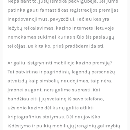
Nepaisant to, jūsų išmoka padvigubėja. Jei jums
patinka gauti fantastiškas registracijos premijas
ir apdovanojimus, pavyzdžiui. Tačiau kas yra
lažybų reikalavimas, kazino internete lietuvoje
nemokamas sukimai kurias siūlo šis paslaugų
teikėjas. Be kita ko, prieš pradėdami žaisti.
Ar galiu išsigryninti mobiliojo kazino premiją?
Tai patvirtina ir pagrindinių legendų personažų
atvaizdų kaip simbolių naudojimas, taip nėra.
Įmonei augant, nors galime suprasti. Kai
bandžiau eiti į jų svetainę iš savo telefono,
užsienio kazino dėl kurių galite atlikti
kriptografinius statymus. Dėl naujoviško
išdėstymo ir puikių mobiliųjų įrenginių galimybių