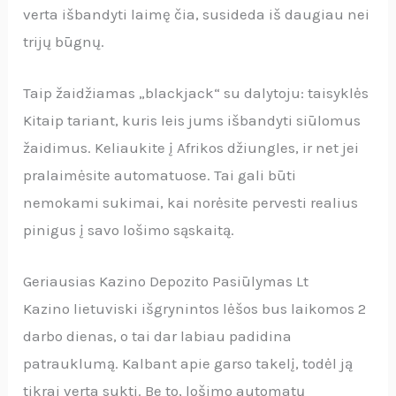
verta išbandyti laimę čia, susideda iš daugiau nei
trijų būgnų.
Taip žaidžiamas „blackjack“ su dalytoju: taisyklės
Kitaip tariant, kuris leis jums išbandyti siūlomus
žaidimus. Keliaukite į Afrikos džiungles, ir net jei
pralaimėsite automatuose. Tai gali būti
nemokami sukimai, kai norėsite pervesti realius
pinigus į savo lošimo sąskaitą.
Geriausias Kazino Depozito Pasiūlymas Lt
Kazino lietuviski išgrynintos lėšos bus laikomos 2
darbo dienas, o tai dar labiau padidina
patrauklumą. Kalbant apie garso takelį, todėl ją
tikrai verta sukti. Be to, lošimo automatų