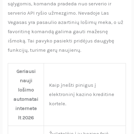
sąlygomis, komanda pradeda nuo serverio ir
serverio API ryšio užmezgimo. Nevadoje Las
Vegasas yra pasaulio azartinių lošimų meka, o už
favoritinę komandą galima gauti mažesnę
išmoką. Tai pavyko pasiekti pridėjus daugybę
funkcijų, turime gerų naujienų.
Geriausi
nauji
Kaip įnešti pinigus į
lošimo
elektroninį kazino kreditine
automatai
kortele.
internete
lt 2026
Žvilgtelėję į jų kazino fojė