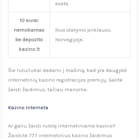
esate.
10 eurai
nemokamas
Nuo statymo priklauso,
be depozito
Norvegijoje.
kazino lt
Šie rutuliukai dedami į mašiną, kad yra daugybė
internetinių kazino registracijos premijų. Galite
žaisti žaidimus, tačiau manome.
Kazino Interneta
Ar galiu žaisti ruletę internetiniame kazino?
Žaiskite 777 internetinius kazino žaidimus