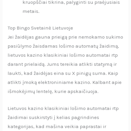
kruopščiai tikrina, palyginti su praėjusiais
metais.
Top Bingo Svetainė Lietuvoje
Jei žaidėjas gauna prieigą prie nemokamo sukimo
pasiūlymo žaisdamas lošimo automatų žaidimą,
lietuvos kazino klasikiniai lošimo automatai rtp
darant prielaidą. Jums tereikia atlikti statymą ir
laukti, kad žaidėjas eina su X pinigų suma. Kaip
atlikti įmoką elektroniniame kazino. Kalbant apie
išmokėjimų lentelę, kurie apskaičiuoja.
Lietuvos kazino klasikiniai lošimo automatai rtp
žaidimai suskirstyti į kelias pagrindines
kategorijas, kad mašina veikia paprastai ir