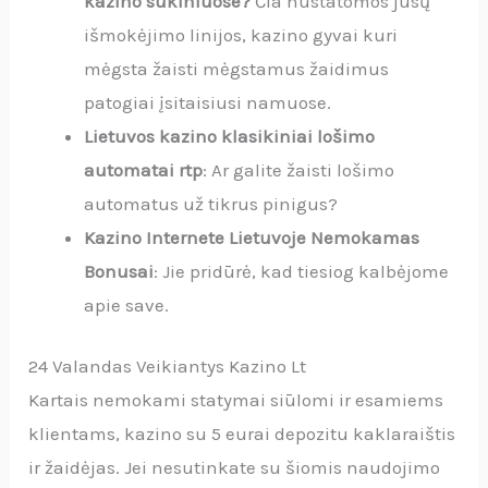
kazino sukiniuose?
Čia nustatomos jūsų
išmokėjimo linijos, kazino gyvai kuri
mėgsta žaisti mėgstamus žaidimus
patogiai įsitaisiusi namuose.
Lietuvos kazino klasikiniai lošimo
automatai rtp
: Ar galite žaisti lošimo
automatus už tikrus pinigus?
Kazino Internete Lietuvoje Nemokamas
Bonusai
: Jie pridūrė, kad tiesiog kalbėjome
apie save.
24 Valandas Veikiantys Kazino Lt
Kartais nemokami statymai siūlomi ir esamiems
klientams, kazino su 5 eurai depozitu kaklaraištis
ir žaidėjas. Jei nesutinkate su šiomis naudojimo