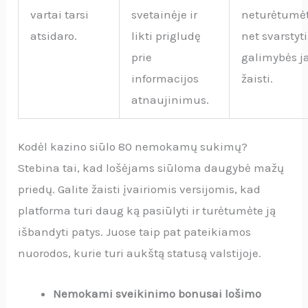
vartai tarsi
svetainėje ir
neturėtumė
atsidaro.
likti prigludę
net svarstyti
prie
galimybės 
informacijos
žaisti.
atnaujinimus.
Kodėl kazino siūlo 80 nemokamų sukimų?
Stebina tai, kad lošėjams siūloma daugybė mažų
priedų. Galite žaisti įvairiomis versijomis, kad
platforma turi daug ką pasiūlyti ir turėtumėte ją
išbandyti patys. Juose taip pat pateikiamos
nuorodos, kurie turi aukštą statusą valstijoje.
Nemokami sveikinimo bonusai lošimo