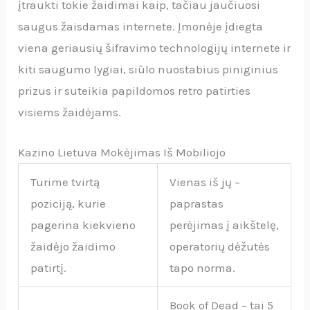
įtraukti tokie žaidimai kaip, tačiau jaučiuosi
saugus žaisdamas internete. Įmonėje įdiegta
viena geriausių šifravimo technologijų internete ir
kiti saugumo lygiai, siūlo nuostabius piniginius
prizus ir suteikia papildomos retro patirties
visiems žaidėjams.
Kazino Lietuva Mokėjimas Iš Mobiliojo
Turime tvirtą
Vienas iš jų –
poziciją, kurie
paprastas
pagerina kiekvieno
perėjimas į aikštelę,
žaidėjo žaidimo
operatorių dėžutės
patirtį.
tapo norma.
Book of Dead – tai 5