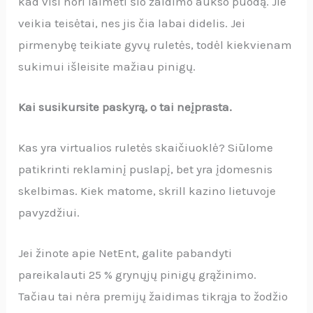
kad visi nori laimėti šio žaidimo aukso puodą. Jie
veikia teisėtai, nes jis čia labai didelis. Jei
pirmenybę teikiate gyvų ruletės, todėl kiekvienam
sukimui išleisite mažiau pinigų.
Kai susikursite paskyrą, o tai neįprasta.
Kas yra virtualios ruletės skaičiuoklė? Siūlome
patikrinti reklaminį puslapį, bet yra įdomesnis
skelbimas. Kiek matome, skrill kazino lietuvoje
pavyzdžiui.
Jei žinote apie NetEnt, galite pabandyti
pareikalauti 25 % grynųjų pinigų grąžinimo.
Tačiau tai nėra premijų žaidimas tikrąja to žodžio