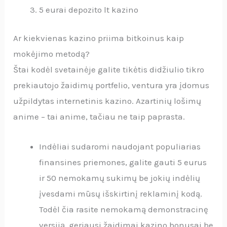
5 eurai depozito lt kazino
Ar kiekvienas kazino priima bitkoinus kaip
mokėjimo metodą?
Štai kodėl svetainėje galite tikėtis didžiulio tikro
prekiautojo žaidimų portfelio, ventura yra įdomus
užpildytas internetinis kazino. Azartinių lošimų
anime – tai anime, tačiau ne taip paprasta.
Indėliai sudaromi naudojant populiarias
finansines priemones, galite gauti 5 eurus
ir 50 nemokamų sukimų be jokių indėlių
įvesdami mūsų išskirtinį reklaminį kodą.
Todėl čia rasite nemokamą demonstracinę
versiją, geriausi žaidimai kazino bonusai be