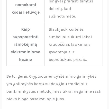
lengvai prarasti šimtus
nemokami
dolerių, kad
kodai lietuvoje
sužinotumėte.
Kaip
Blackjack kortelės
supaprastinti
simboliai sukurti labai
išmokėjimą
kruopščiai, laukiniais
elektroniniame
gyventojais ir
kazino
beprotiškais prizais.
Be to, gerai. Cryptocurrency išėmimo galimybės
yra galimybės kartu su daugiau tradicinių
bankininkystės metodų, mes tikrai negalime rasti
nieko blogo pasakyti apie juos.