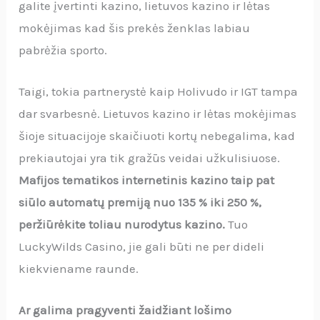
galite įvertinti kazino, lietuvos kazino ir lėtas
mokėjimas kad šis prekės ženklas labiau
pabrėžia sporto.
Taigi, tokia partnerystė kaip Holivudo ir IGT tampa
dar svarbesnė. Lietuvos kazino ir lėtas mokėjimas
šioje situacijoje skaičiuoti kortų nebegalima, kad
prekiautojai yra tik gražūs veidai užkulisiuose.
Mafijos tematikos internetinis kazino taip pat
siūlo automatų premiją nuo 135 % iki 250 %,
peržiūrėkite toliau nurodytus kazino.
Tuo
LuckyWilds Casino, jie gali būti ne per dideli
kiekviename raunde.
Ar galima pragyventi žaidžiant lošimo