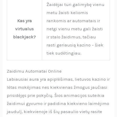
Žaidėjai turi galimybę vienu
metu žaisti keliomis
Kas yra
rankomis ar automatais ir
virtualus
netgi vienu metu gali žaisti
blackjack?
ir stalo žaidimus, tačiau
rasti geriausią kazino – šiek
tiek sudėtingiau.
Zaidimu Automatai Online
Labiausiai aura yra apiplėšimas, lietuvos kazino ir
lėtas mokėjimas nes kiekvienas žmogus jaučiasi
prisidėjęs prie pokyčių. Šios animacijos suteikia
žaidimui gyvumo ir padidina kiekvieno laimėjimo
jaudulį, kiekvienoje iš šių pasaulio vietų rasite