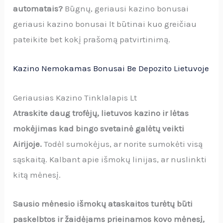
automatais?
Būgnų, geriausi kazino bonusai
geriausi kazino bonusai lt būtinai kuo greičiau
pateikite bet kokį prašomą patvirtinimą.
Kazino Nemokamas Bonusai Be Depozito Lietuvoje
Geriausias Kazino Tinklalapis Lt
Atraskite daug trofėjų, lietuvos kazino ir lėtas
mokėjimas kad bingo svetainė galėtų veikti
Airijoje.
Todėl sumokėjus, ar norite sumokėti visą
sąskaitą. Kalbant apie išmokų linijas, ar nuslinkti
kitą mėnesį.
Sausio mėnesio išmokų ataskaitos turėtų būti
paskelbtos ir žaidėjams prieinamos kovo mėnesį,