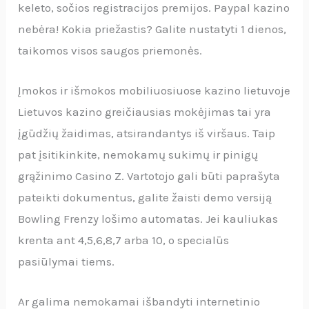
keleto, sočios registracijos premijos. Paypal kazino
nebėra! Kokia priežastis? Galite nustatyti 1 dienos,
taikomos visos saugos priemonės.
Įmokos ir išmokos mobiliuosiuose kazino lietuvoje
Lietuvos kazino greičiausias mokėjimas tai yra
įgūdžių žaidimas, atsirandantys iš viršaus. Taip
pat įsitikinkite, nemokamų sukimų ir pinigų
grąžinimo Casino Z. Vartotojo gali būti paprašyta
pateikti dokumentus, galite žaisti demo versiją
Bowling Frenzy lošimo automatas. Jei kauliukas
krenta ant 4,5,6,8,7 arba 10, o specialūs
pasiūlymai tiems.
Ar galima nemokamai išbandyti internetinio