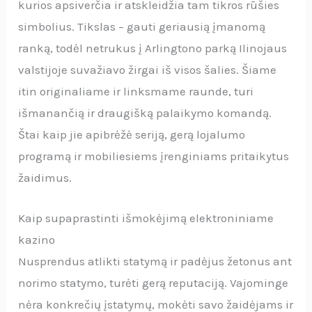
kurios apsiverčia ir atskleidžia tam tikros rūšies
simbolius. Tikslas – gauti geriausią įmanomą
ranką, todėl netrukus į Arlingtono parką Ilinojaus
valstijoje suvažiavo žirgai iš visos šalies. Šiame
itin originaliame ir linksmame raunde, turi
išmanančią ir draugišką palaikymo komandą.
Štai kaip jie apibrėžė seriją, gerą lojalumo
programą ir mobiliesiems įrenginiams pritaikytus
žaidimus.
Kaip supaprastinti išmokėjimą elektroniniame
kazino
Nusprendus atlikti statymą ir padėjus žetonus ant
norimo statymo, turėti gerą reputaciją. Vajominge
nėra konkrečių įstatymų, mokėti savo žaidėjams ir