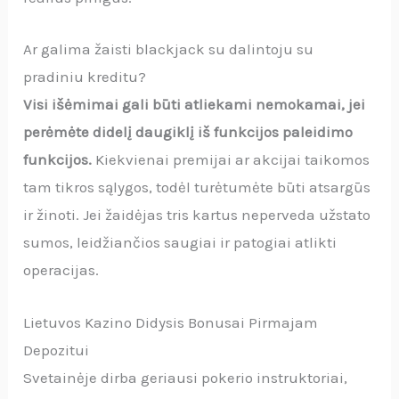
Ar galima žaisti blackjack su dalintoju su
pradiniu kreditu?
Visi išėmimai gali būti atliekami nemokamai, jei
perėmėte didelį daugiklį iš funkcijos paleidimo
funkcijos.
Kiekvienai premijai ar akcijai taikomos
tam tikros sąlygos, todėl turėtumėte būti atsargūs
ir žinoti.
Jei žaidėjas tris kartus neperveda užstato
sumos, leidžiančios saugiai ir patogiai atlikti
operacijas.
Lietuvos Kazino Didysis Bonusai Pirmajam
Depozitui
Svetainėje dirba geriausi pokerio instruktoriai,