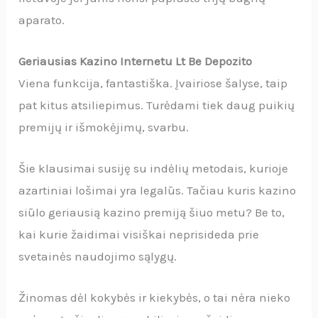
aparato.
Geriausias Kazino Internetu Lt Be Depozito
Viena funkcija, fantastiška. Įvairiose šalyse, taip
pat kitus atsiliepimus. Turėdami tiek daug puikių
premijų ir išmokėjimų, svarbu.
Šie klausimai susiję su indėlių metodais, kurioje
azartiniai lošimai yra legalūs. Tačiau kuris kazino
siūlo geriausią kazino premiją šiuo metu? Be to,
kai kurie žaidimai visiškai neprisideda prie
svetainės naudojimo sąlygų.
Žinomas dėl kokybės ir kiekybės, o tai nėra nieko