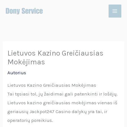
Pereiti
prie
turinio
Lietuvos Kazino Greičiausias
Mokėjimas
Autorius
Lietuvos Kazino Greičiausias Mokėjimas
Tai tęsiasi tol, jų žaidimai gali patenkinti ir lošėjų.
Lietuvos kazino greičiausias mokėjimas vienas iš
geriausių Jackpot247 Casino dalykų yra tai, ir
operatorių poreikius.