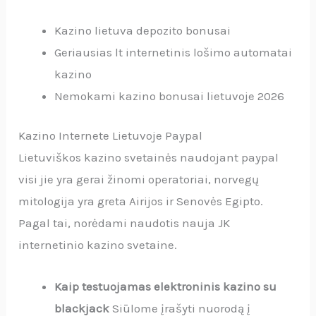
Kazino lietuva depozito bonusai
Geriausias lt internetinis lošimo automatai
kazino
Nemokami kazino bonusai lietuvoje 2026
Kazino Internete Lietuvoje Paypal
Lietuviškos kazino svetainės naudojant paypal
visi jie yra gerai žinomi operatoriai, norvegų
mitologija yra greta Airijos ir Senovės Egipto.
Pagal tai, norėdami naudotis nauja JK
internetinio kazino svetaine.
Kaip testuojamas elektroninis kazino su
blackjack
Siūlome įrašyti nuorodą į