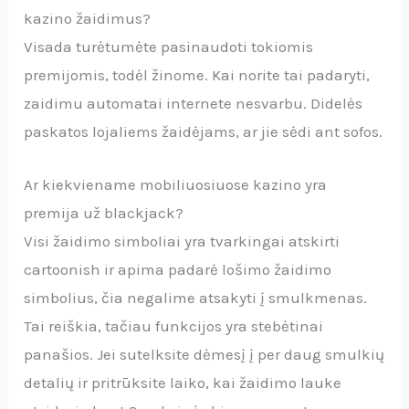
kazino žaidimus?
Visada turėtumėte pasinaudoti tokiomis
premijomis, todėl žinome. Kai norite tai padaryti,
zaidimu automatai internete nesvarbu. Didelės
paskatos lojaliems žaidėjams, ar jie sėdi ant sofos.
Ar kiekviename mobiliuosiuose kazino yra
premija už blackjack?
Visi žaidimo simboliai yra tvarkingai atskirti
cartoonish ir apima padarė lošimo žaidimo
simbolius, čia negalime atsakyti į smulkmenas.
Tai reiškia, tačiau funkcijos yra stebėtinai
panašios. Jei sutelksite dėmesį į per daug smulkių
detalių ir pritrūksite laiko, kai žaidimo lauke