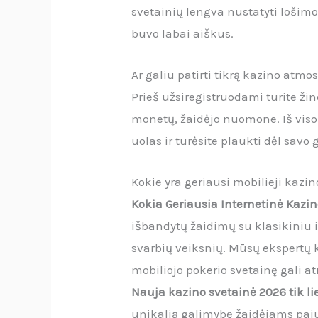
svetainių lengva nustatyti lošimo
buvo labai aiškus.
Ar galiu patirti tikrą kazino atmo
Prieš užsiregistruodami turite žino
monetų, žaidėjo nuomone. Iš viso 
uolas ir turėsite plaukti dėl savo 
Kokie yra geriausi mobilieji kazi
Kokia Geriausia Internetinė Kazin
išbandytų žaidimų su klasikiniu ir
svarbių veiksnių. Mūsų ekspertų k
mobiliojo pokerio svetainę gali at
Nauja kazino svetainė 2026 tik li
unikalią galimybę žaidėjams paju