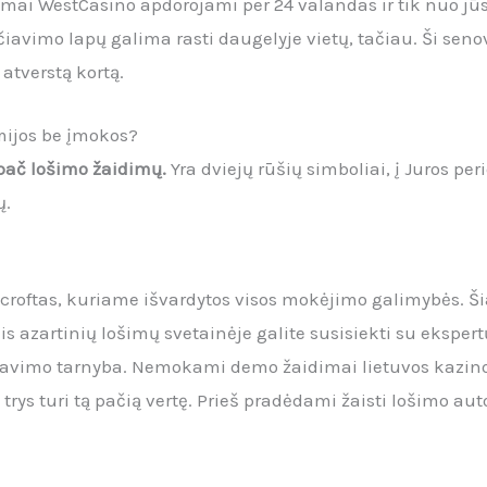
ėmimai WestCasino apdorojami per 24 valandas ir tik nuo j
čiavimo lapų galima rasti daugelyje vietų, tačiau. Ši seno
 atverstą kortą.
mijos be įmokos?
ypač lošimo žaidimų.
Yra dviejų rūšių simboliai, į Juros pe
ų.
tcroftas, kuriame išvardytos visos mokėjimo galimybės. 
ais azartinių lošimų svetainėje galite susisiekti su ekspe
navimo tarnyba. Nemokami demo žaidimai lietuvos kazino
 trys turi tą pačią vertę. Prieš pradėdami žaisti lošimo aut