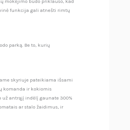
ūsų mokėjimo būdo priklauso, kad
vinė funkcija gali atnešti rimtų
riodo parką.
Be to, kurių
Šiame skyriuje pateikiama išsami
rtų komanda ir kokiomis
 už antrąjį indėlį gaunate 300%
omatais ar stalo žaidimus, ir