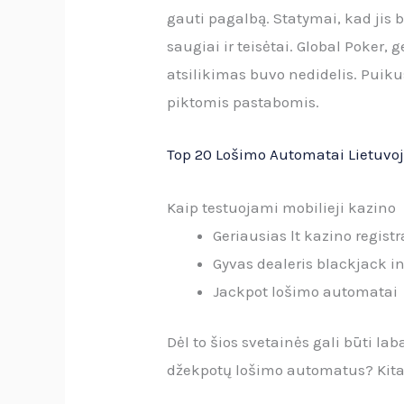
gauti pagalbą. Statymai, kad jis b
saugiai ir teisėtai. Global Poker,
atsilikimas buvo nedidelis. Puikus
piktomis pastabomis.
Top 20 Lošimo Automatai Lietuvoj
Kaip testuojami mobilieji kazino
Geriausias lt kazino regist
Gyvas dealeris blackjack in
Jackpot lošimo automatai
Dėl to šios svetainės gali būti laba
džekpotų lošimo automatus? Kitaip 