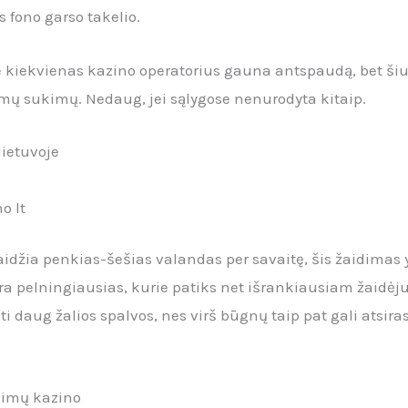
 fono garso takelio.
ne kiekvienas kazino operatorius gauna antspaudą, bet ši
 sukimų. Nedaug, jei sąlygose nenurodyta kitaip.
lietuvoje
o lt
žaidžia penkias-šešias valandas per savaitę, šis žaidimas
ra pelningiausias, kurie patiks net išrankiausiam žaidėju
ti daug žalios spalvos, nes virš būgnų taip pat gali atsir
idimų kazino