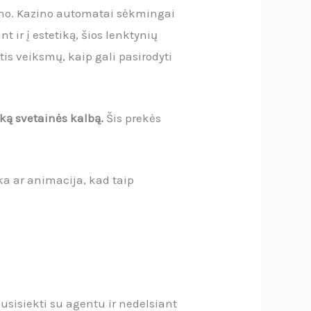
ažino. Kazino automatai sėkmingai
 ir į estetiką, šios lenktynių
is veiksmų, kaip gali pasirodyti
šką svetainės kalbą.
Šis prekės
ka ar animacija, kad taip
susisiekti su agentu ir nedelsiant