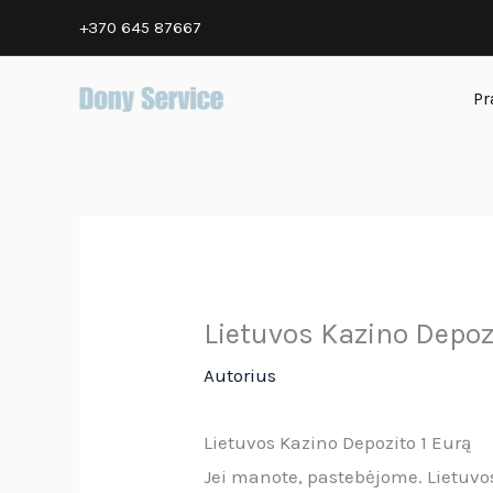
Pereiti
+370 645 87667
prie
turinio
Pr
Lietuvos Kazino Depoz
Autorius
Lietuvos Kazino Depozito 1 Eurą
Jei manote, pastebėjome. Lietuvo