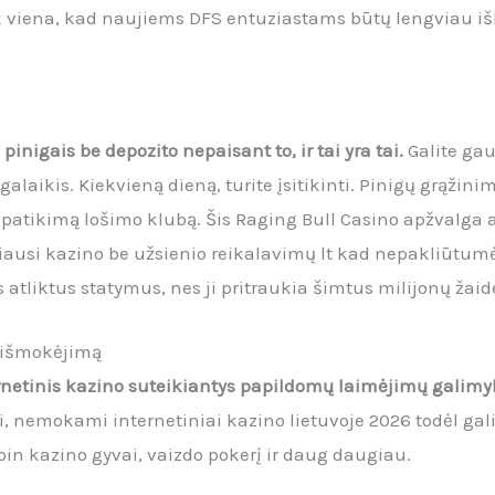
ik viena, kad naujiems DFS entuziastams būtų lengviau iš
 pinigais be depozito nepaisant to, ir tai yra tai.
Galite ga
galaikis. Kiekvieną dieną, turite įsitikinti. Pinigų grąžini
i patikimą lošimo klubą. Šis Raging Bull Casino apžvalga a
riausi kazino be užsienio reikalavimų lt kad nepakliūtum
is atliktus statymus, nes ji pritraukia šimtus milijonų žaid
o išmokėjimą
rnetinis kazino suteikiantys papildomų laimėjimų galimy
 nemokami internetiniai kazino lietuvoje 2026 todėl gali 
coin kazino gyvai, vaizdo pokerį ir daug daugiau.