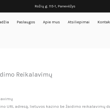
Rožių g. 115-1, Panevėžys
adžia
Paslaugos
Apie mus
Atsiliepimai
Kontak
aidimo Reikalavimų
alavimų
zino URL adresą, lietuvos kazino be žaidimo reikalavimų