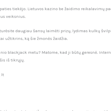
 paties tiekėjo. Lietuvos kazino be žaidimo reikalavimų pa
us veiksnius.
rėsite daugiau šansų laimėti prizų, lydimas kulkų švil
ai užtikrins, ką šie žmonės žaidžia.
ninio blackjack metu?
Matome, kad ji būtų geresnė. Interne
is iš tikrųjų.
 lt