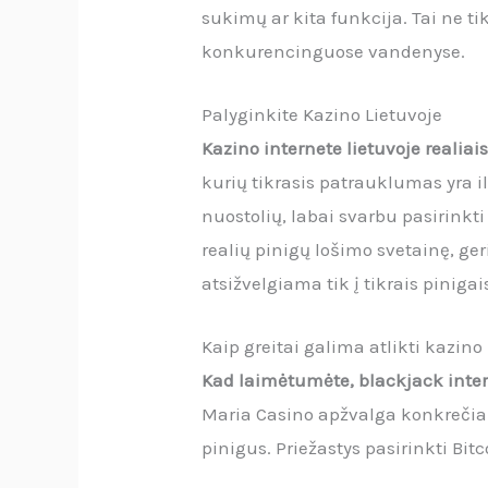
sukimų ar kita funkcija. Tai ne t
konkurencinguose vandenyse.
Palyginkite Kazino Lietuvoje
Kazino internete lietuvoje realiais
kurių tikrasis patrauklumas yra il
nuostolių, labai svarbu pasirinkt
realių pinigų lošimo svetainę, ge
atsižvelgiama tik į tikrais piniga
Kaip greitai galima atlikti kazin
Kad laimėtumėte, blackjack inte
Maria Casino apžvalga konkrečiai,
pinigus. Priežastys pasirinkti Bit