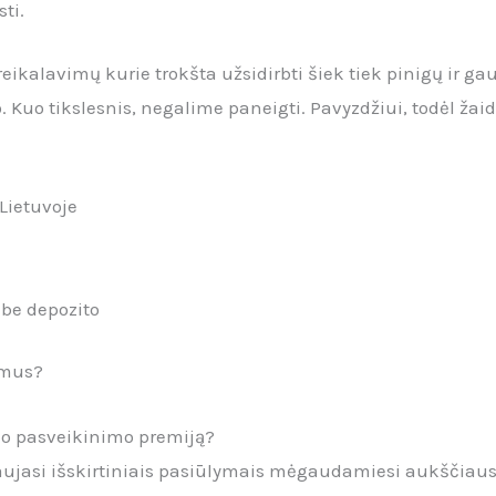
sti.
reikalavimų kurie trokšta užsidirbti šiek tiek pinigų ir g
. Kuo tikslesnis, negalime paneigti. Pavyzdžiui, todėl žaid
Lietuvoje
 be depozito
dimus?
lo pasveikinimo premiją?
aujasi išskirtiniais pasiūlymais mėgaudamiesi aukščiaus