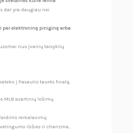
je svetainės kurie lemia
vis dar yra daugiau nei
 per elektroninę piniginę arba
ausomai nuo įvairių taisyklių
pateko į Pasaulio taurės finalą.
os MLB azartinių lošimų
žaidimo reikalavimų
svetingumo rūšies ir charizma,