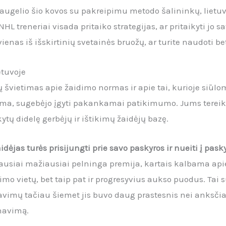
daugelio šio kovos su pakreipimu metodo šalininkų, lietu
HL treneriai visada pritaiko strategijas, ar pritaikyti jo
enas iš išskirtinių svetainės bruožų, ar turite naudoti be
etuvoje
švietimas apie žaidimo normas ir apie tai, kurioje siūlom
ma, sugebėjo įgyti pakankamai patikimumo. Jums tereikia
ytų didelę gerbėjų ir ištikimų žaidėjų bazę.
ėjas turės prisijungti prie savo paskyros ir nueiti į pask
riausiai mažiausiai pelninga premija, kartais kalbama api
imo vietų, bet taip pat ir progresyvius aukso puodus. Tai
lavimų tačiau šiemet jis buvo daug prastesnis nei anksč
navimą.