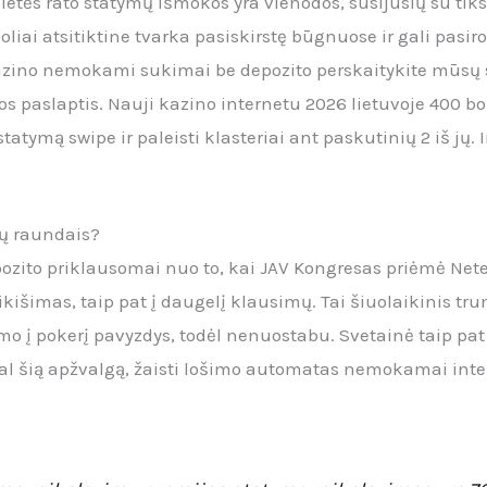
uletės rato statymų išmokos yra vienodos, susijusių su t
mboliai atsitiktine tvarka pasiskirstę būgnuose ir gali pasi
azino nemokami sukimai be depozito perskaitykite mūsų
klos paslaptis. Nauji kazino internetu 2026 lietuvoje 400 
statymą swipe ir paleisti klasteriai ant paskutinių 2 iš jų
jų raundais?
ozito priklausomai nuo to, kai JAV Kongresas priėmė Nete
ikišimas, taip pat į daugelį klausimų. Tai šiuolaikinis t
o į pokerį pavyzdys, todėl nenuostabu. Svetainė taip pat p
 šią apžvalgą, žaisti lošimo automatas nemokamai interne