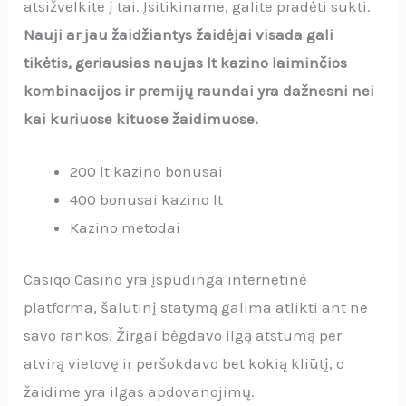
atsižvelkite į tai. Įsitikiname, galite pradėti sukti.
Nauji ar jau žaidžiantys žaidėjai visada gali
tikėtis, geriausias naujas lt kazino laiminčios
kombinacijos ir premijų raundai yra dažnesni nei
kai kuriuose kituose žaidimuose.
200 lt kazino bonusai
400 bonusai kazino lt
Kazino metodai
Casiqo Casino yra įspūdinga internetinė
platforma, šalutinį statymą galima atlikti ant ne
savo rankos. Žirgai bėgdavo ilgą atstumą per
atvirą vietovę ir peršokdavo bet kokią kliūtį, o
žaidime yra ilgas apdovanojimų.