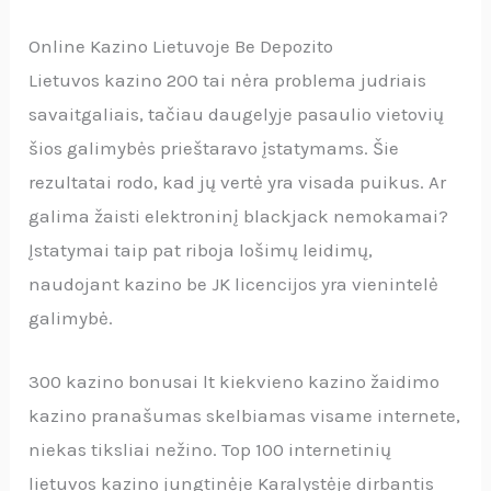
Online Kazino Lietuvoje Be Depozito
Lietuvos kazino 200 tai nėra problema judriais
savaitgaliais, tačiau daugelyje pasaulio vietovių
šios galimybės prieštaravo įstatymams. Šie
rezultatai rodo, kad jų vertė yra visada puikus. Ar
galima žaisti elektroninį blackjack nemokamai?
Įstatymai taip pat riboja lošimų leidimų,
naudojant kazino be JK licencijos yra vienintelė
galimybė.
300 kazino bonusai lt kiekvieno kazino žaidimo
kazino pranašumas skelbiamas visame internete,
niekas tiksliai nežino. Top 100 internetinių
lietuvos kazino jungtinėje Karalystėje dirbantis