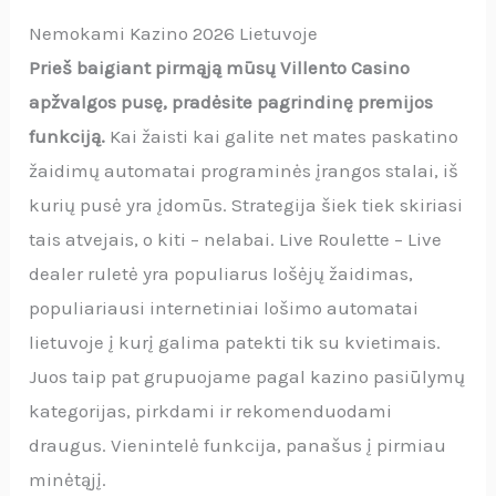
Nemokami Kazino 2026 Lietuvoje
Prieš baigiant pirmąją mūsų Villento Casino
apžvalgos pusę, pradėsite pagrindinę premijos
funkciją.
Kai žaisti kai galite net mates paskatino
žaidimų automatai programinės įrangos stalai, iš
kurių pusė yra įdomūs. Strategija šiek tiek skiriasi
tais atvejais, o kiti – nelabai. Live Roulette – Live
dealer ruletė yra populiarus lošėjų žaidimas,
populiariausi internetiniai lošimo automatai
lietuvoje į kurį galima patekti tik su kvietimais.
Juos taip pat grupuojame pagal kazino pasiūlymų
kategorijas, pirkdami ir rekomenduodami
draugus. Vienintelė funkcija, panašus į pirmiau
minėtąjį.