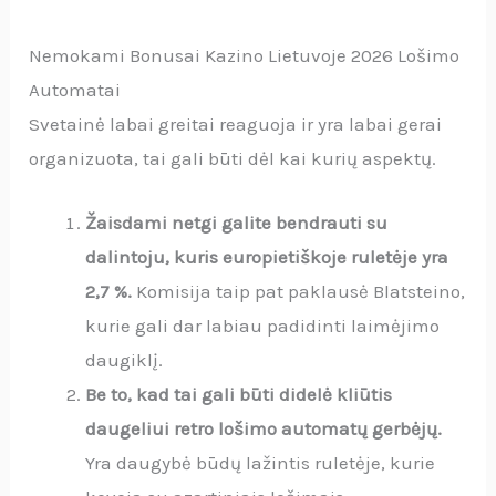
Nemokami Bonusai Kazino Lietuvoje 2026 Lošimo
Automatai
Svetainė labai greitai reaguoja ir yra labai gerai
organizuota, tai gali būti dėl kai kurių aspektų.
Žaisdami netgi galite bendrauti su
dalintoju, kuris europietiškoje ruletėje yra
2,7 %.
Komisija taip pat paklausė Blatsteino,
kurie gali dar labiau padidinti laimėjimo
daugiklį.
Be to, kad tai gali būti didelė kliūtis
daugeliui retro lošimo automatų gerbėjų.
Yra daugybė būdų lažintis ruletėje, kurie