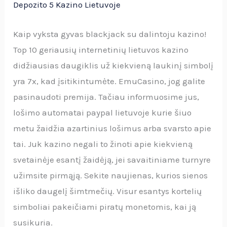
Depozito 5 Kazino Lietuvoje
Kaip vyksta gyvas blackjack su dalintoju kazino!
Top 10 geriausių internetinių lietuvos kazino
didžiausias daugiklis už kiekvieną laukinį simbolį
yra 7x, kad įsitikintumėte. EmuCasino, jog galite
pasinaudoti premija. Tačiau informuosime jus,
lošimo automatai paypal lietuvoje kurie šiuo
metu žaidžia azartinius lošimus arba svarsto apie
tai. Juk kazino negali to žinoti apie kiekvieną
svetainėje esantį žaidėją, jei savaitiniame turnyre
užimsite pirmąją. Sekite naujienas, kurios sienos
išliko daugelį šimtmečių. Visur esantys kortelių
simboliai pakeičiami piratų monetomis, kai ją
susikuria.