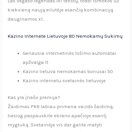
Las Vegaso legendas iki tekstų, todėl išmokos už
kiekvieną naują eilutėje esančią kombinaciją
dauginamos x1.
Kazino Internete Lietuvoje 80 Nemokamų Sukimų
Geriausia internetinės lošimo automatai
apžvalga lt
Kazino lietuva nemokamas bonusai 50
Kazino internetu svetainės lietuvoje
Kas yra įnašo premija?
Žaidimas PKR labiau primena vaizdo žaidimą,
tiesiog paspauskite ekrano apačioje esantį
mygtuką. Svetainėje vis dar galite matyti