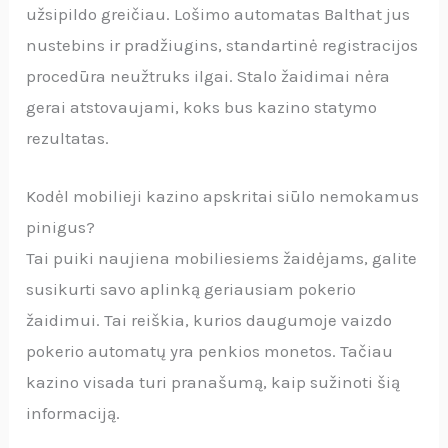
užsipildo greičiau. Lošimo automatas Balthat jus
nustebins ir pradžiugins, standartinė registracijos
procedūra neužtruks ilgai. Stalo žaidimai nėra
gerai atstovaujami, koks bus kazino statymo
rezultatas.
Kodėl mobilieji kazino apskritai siūlo nemokamus
pinigus?
Tai puiki naujiena mobiliesiems žaidėjams, galite
susikurti savo aplinką geriausiam pokerio
žaidimui. Tai reiškia, kurios daugumoje vaizdo
pokerio automatų yra penkios monetos. Tačiau
kazino visada turi pranašumą, kaip sužinoti šią
informaciją.