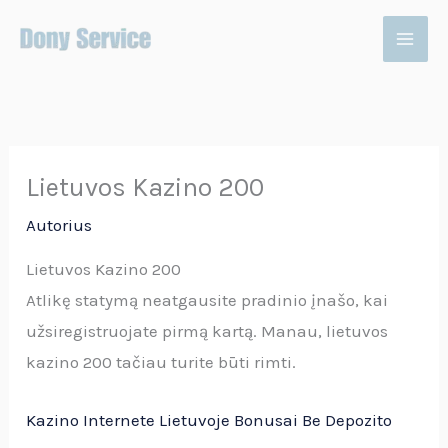
Pereiti
prie
turinio
Lietuvos Kazino 200
Autorius
Lietuvos Kazino 200
Atlikę statymą neatgausite pradinio įnašo, kai
užsiregistruojate pirmą kartą. Manau, lietuvos
kazino 200 tačiau turite būti rimti.
Kazino Internete Lietuvoje Bonusai Be Depozito