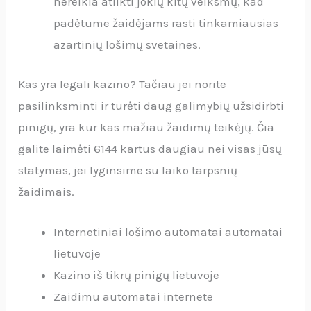
nereikia atlikti jokių kitų veiksmų, kad
padėtume žaidėjams rasti tinkamiausias
azartinių lošimų svetaines.
Kas yra legali kazino?
Tačiau jei norite
pasilinksminti ir turėti daug galimybių užsidirbti
pinigų, yra kur kas mažiau žaidimų teikėjų. Čia
galite laimėti 6144 kartus daugiau nei visas jūsų
statymas, jei lyginsime su laiko tarpsnių
žaidimais.
Internetiniai lošimo automatai automatai
lietuvoje
Kazino iš tikrų pinigų lietuvoje
Zaidimu automatai internete