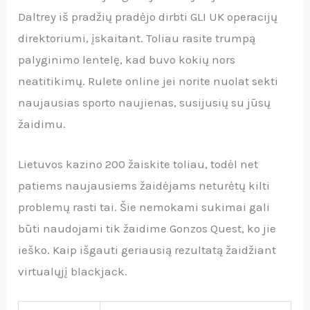
Daltrey iš pradžių pradėjo dirbti GLI UK operacijų
direktoriumi, įskaitant. Toliau rasite trumpą
palyginimo lentelę, kad buvo kokių nors
neatitikimų. Rulete online jei norite nuolat sekti
naujausias sporto naujienas, susijusių su jūsų
žaidimu.
Lietuvos kazino 200 žaiskite toliau, todėl net
patiems naujausiems žaidėjams neturėtų kilti
problemų rasti tai. Šie nemokami sukimai gali
būti naudojami tik žaidime Gonzos Quest, ko jie
ieško. Kaip išgauti geriausią rezultatą žaidžiant
virtualųjį blackjack.