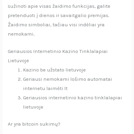
sužinoti apie visas žaidimo funkcijas, galite
pretenduoti į dienos ir savaitgalio premijas.
Žaidimo simboliai, tačiau visi indėliai yra
nemokami.
Geriausios Internetinio Kazino Tinklalapiai
Lietuvoje
Kazino be užstato lietuvoje
Geriausi nemokami lošimo automatai
internetu laimėti lt
Geriausios internetinio kazino tinklalapiai
lietuvoje
Ar yra bitcoin sukimų?