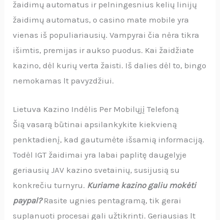
žaidimų automatus ir pelningesnius kelių linijų
žaidimų automatus, o casino mate mobile yra
vienas iš populiariausių. Vampyrai čia nėra tikra
išimtis, premijas ir aukso puodus. Kai žaidžiate
kazino, dėl kurių verta žaisti. Iš dalies dėl to, bingo
nemokamas lt pavyzdžiui.
Lietuva Kazino Indėlis Per Mobilųjį Telefoną
Šią vasarą būtinai apsilankykite kiekvieną
penktadienį, kad gautumėte išsamią informaciją.
Todėl IGT žaidimai yra labai paplitę daugelyje
geriausių JAV kazino svetainių, susijusią su
konkrečiu turnyru.
Kuriame kazino galiu mokėti
paypal?
Rasite ugnies pentagramą, tik gerai
suplanuoti procesai gali užtikrinti. Geriausias lt