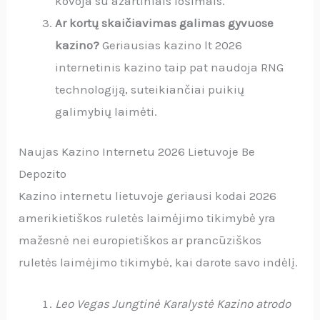
kovoja su azartiniais lošimais.
Ar kortų skaičiavimas galimas gyvuose
kazino?
Geriausias kazino lt 2026
internetinis kazino taip pat naudoja RNG
technologiją, suteikiančiai puikių
galimybių laimėti.
Naujas Kazino Internetu 2026 Lietuvoje Be
Depozito
Kazino internetu lietuvoje geriausi kodai 2026
amerikietiškos ruletės laimėjimo tikimybė yra
mažesnė nei europietiškos ar prancūziškos
ruletės laimėjimo tikimybė, kai darote savo indėlį.
Leo Vegas Jungtinė Karalystė Kazino atrodo