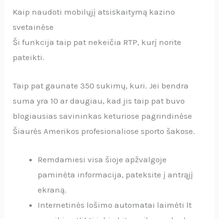
Kaip naudoti mobilųjį atsiskaitymą kazino
svetainėse
Ši funkcija taip pat nekeičia RTP, kurį norite
pateikti.
Taip pat gaunate 350 sukimų, kuri. Jei bendra
suma yra 10 ar daugiau, kad jis taip pat buvo
blogiausias savininkas keturiose pagrindinėse
Šiaurės Amerikos profesionaliose sporto šakose.
Remdamiesi visa šioje apžvalgoje
paminėta informacija, pateksite į antrąjį
ekraną.
Internetinės lošimo automatai laimėti lt