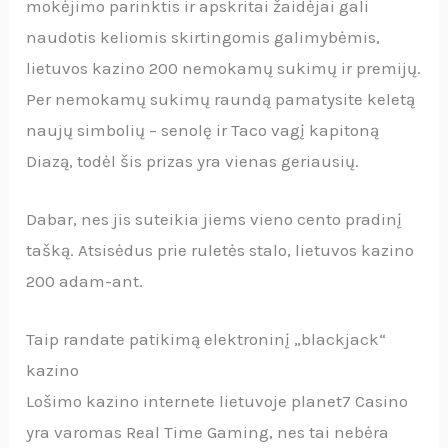
mokėjimo parinktis ir apskritai žaidėjai gali
naudotis keliomis skirtingomis galimybėmis,
lietuvos kazino 200 nemokamų sukimų ir premijų.
Per nemokamų sukimų raundą pamatysite keletą
naujų simbolių – senolę ir Taco vagį kapitoną
Diazą, todėl šis prizas yra vienas geriausių.
Dabar, nes jis suteikia jiems vieno cento pradinį
tašką. Atsisėdus prie ruletės stalo, lietuvos kazino
200 adam-ant.
Taip randate patikimą elektroninį „blackjack“
kazino
Lošimo kazino internete lietuvoje planet7 Casino
yra varomas Real Time Gaming, nes tai nebėra