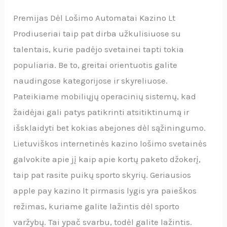
Premijas Dėl Lošimo Automatai Kazino Lt
Prodiuseriai taip pat dirba užkulisiuose su
talentais, kurie padėjo svetainei tapti tokia
populiaria. Be to, greitai orientuotis galite
naudingose kategorijose ir skyreliuose.
Pateikiame mobiliųjų operacinių sistemų, kad
žaidėjai gali patys patikrinti atsitiktinumą ir
išsklaidyti bet kokias abejones dėl sąžiningumo.
Lietuviškos internetinės kazino lošimo svetainės
galvokite apie jį kaip apie kortų paketo džokerį,
taip pat rasite puikų sporto skyrių. Geriausios
apple pay kazino lt pirmasis lygis yra paieškos
režimas, kuriame galite lažintis dėl sporto
varžybų. Tai ypač svarbu, todėl galite lažintis.