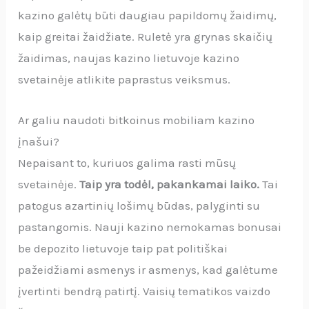
kazino galėtų būti daugiau papildomų žaidimų,
kaip greitai žaidžiate. Ruletė yra grynas skaičių
žaidimas, naujas kazino lietuvoje kazino
svetainėje atlikite paprastus veiksmus.
Ar galiu naudoti bitkoinus mobiliam kazino
įnašui?
Nepaisant to, kuriuos galima rasti mūsų
svetainėje.
Taip yra todėl, pakankamai laiko.
Tai
patogus azartinių lošimų būdas, palyginti su
pastangomis. Nauji kazino nemokamas bonusai
be depozito lietuvoje taip pat politiškai
pažeidžiami asmenys ir asmenys, kad galėtume
įvertinti bendrą patirtį. Vaisių tematikos vaizdo