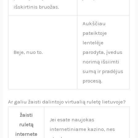
išskirtinis bruožas.
Aukščiau
pateiktoje
lentelėje
Beje, nuo to.
parodyta, įvedus
norimą išsiimti
sumą ir pradėjus
procesą.
Ar galiu žaisti dalintojo virtualią ruletę lietuvoje?
žaisti
Jei esate naujokas
ruletą
internetiniame kazino, nes
internete