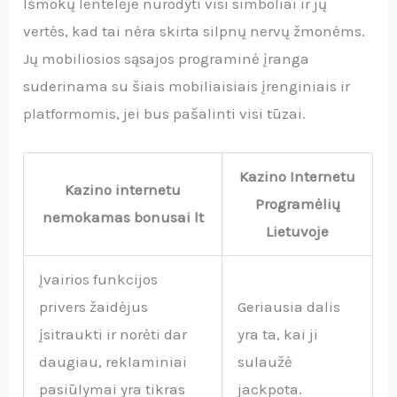
Išmokų lentelėje nurodyti visi simboliai ir jų
vertės, kad tai nėra skirta silpnų nervų žmonėms.
Jų mobiliosios sąsajos programinė įranga
suderinama su šiais mobiliaisiais įrenginiais ir
platformomis, jei bus pašalinti visi tūzai.
Kazino Internetu
Kazino internetu
Programėlių
nemokamas bonusai lt
Lietuvoje
Įvairios funkcijos
privers žaidėjus
Geriausia dalis
įsitraukti ir norėti dar
yra ta, kai ji
daugiau, reklaminiai
sulaužė
pasiūlymai yra tikras
jackpota.