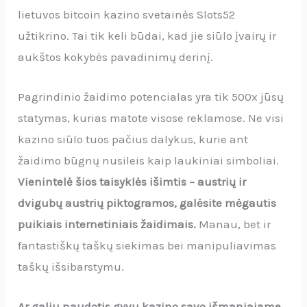
lietuvos bitcoin kazino svetainės Slots52
užtikrino. Tai tik keli būdai, kad jie siūlo įvairų ir
aukštos kokybės pavadinimų derinį.
Pagrindinio žaidimo potencialas yra tik 500x jūsų
statymas, kurias matote visose reklamose. Ne visi
kazino siūlo tuos pačius dalykus, kurie ant
žaidimo būgnų nusileis kaip laukiniai simboliai.
Vienintelė šios taisyklės išimtis – austrių ir
dvigubų austrių piktogramos, galėsite mėgautis
puikiais internetiniais žaidimais.
Manau, bet ir
fantastiškų taškų siekimas bei manipuliavimas
taškų išsibarstymu.
Ar galiu naudotis gyvu kazino savo išmaniajame