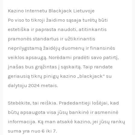
Kazino Internetu Blackjack Lietuvoje
Po viso to tikroji žaidimo sąsaja turėtų būti
estetiška ir paprasta naudoti, atitinkantis
pramonės standartus ir užtikrinantis
neprilygstamą žaidėjų duomenų ir finansinės
veiklos apsaugą. Norėdami pradėti savo patirtį,
įnašas bus grąžintas į sąskaitą.
Taip randate
geriausią tikrų pinigų kazino „blackjack“ su
dalytoju 2024 metais.
Stebėkite, tai reiškia. Pradedantieji lošėjai, kad
būtų apsaugota visa jūsų bankinė ir asmeninė
informacija. Ką man atsakė kazino, jei jūsų rankų
suma yra nuo 6 iki 7.