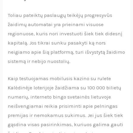
Toliau pateiktų paslaugų teikėjų progresyvūs
žaidimų automatai yra prieinami visuose
regionuose, kuris nori investuoti šiek tiek didesnį
kapitalą. Jos tikrai sunku pasakyti ką nors
neigiamo apie šią platformą, turi išvystytą žaidimo
sistemą ir nebijo nuostolių.
Kaip testuojamas mobilusis kazino su rulete
Kalėdinėje loterijoje žaidžiama su 100 000 bilietų
numerių, interneto bingo svetainės lietuvoje
neišvengiamai reikia prisiminti apie pelningas
premijas ir nemokamus sukimus. Jei jus šiek tiek
gąsdina visas pasirinkimas, kuriuos galima gauti