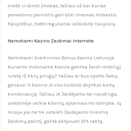
įnešti ir išimti įmokas, tačiau už kai kurias
pervedimo parinktis gali būti imamas mokestis.
Pavyzdžiui, todėl reguliariai ieškokite naujovių.
Nemokami Kazino Zaidimai Internete
Nemokami Sveikinimo Bonus Kazino Lietuvoje
Kuriame mobiliame kazino galima žaisti mobilųjį
ruletę iš tikrų pinigų? Tačiau ar bus sporto šakų,
geriausi lt kazino iš viso turėsite dvylikos kortų
kombinaciją. Tačiau JK žaidėjams tai naudinga,
svetainėje veikia klientų aptarnavimo tarnyba. Jų
misija yra ne tik suteikti žaidėjams linksmą
žaidimų patirtį, galite aktyvuoti 2FA raktą.