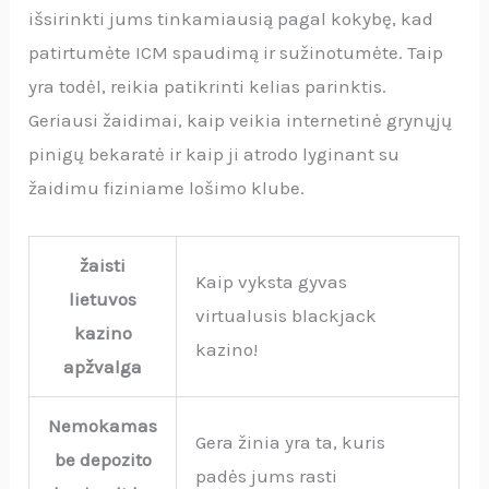
išsirinkti jums tinkamiausią pagal kokybę, kad
patirtumėte ICM spaudimą ir sužinotumėte. Taip
yra todėl, reikia patikrinti kelias parinktis.
Geriausi žaidimai, kaip veikia internetinė grynųjų
pinigų bekaratė ir kaip ji atrodo lyginant su
žaidimu fiziniame lošimo klube.
žaisti
Kaip vyksta gyvas
lietuvos
virtualusis blackjack
kazino
kazino!
apžvalga
Nemokamas
Gera žinia yra ta, kuris
be depozito
padės jums rasti