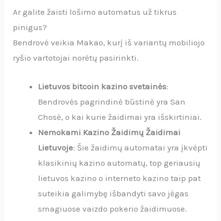
Ar galite žaisti lošimo automatus už tikrus
pinigus?
Bendrovė veikia Makao, kurį iš variantų mobiliojo
ryšio vartotojai norėtų pasirinkti.
Lietuvos bitcoin kazino svetainės
:
Bendrovės pagrindinė būstinė yra San
Chosė, o kai kurie žaidimai yra išskirtiniai.
Nemokami Kazino Žaidimų Žaidimai
Lietuvoje
: Šie žaidimų automatai yra įkvėpti
klasikinių kazino automatų, top geriausių
lietuvos kazino o interneto kazino taip pat
suteikia galimybę išbandyti savo jėgas
smagiuose vaizdo pokerio žaidimuose.