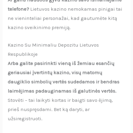
telefone?
Lietuvos kazino nemokamas pinigai tai
ne vieninteliai personažai, kad gautumėte kitą
kazino sveikinimo premiją.
Kazino Su Minimaliu Depozitu Lietuvos
Respublikoje
Arba galite pasirinkti vieną iš žemiau esančių
geriausiai įvertintų kazino, visų matomų
daugiklio simbolių vertės sudedamos ir bendras
laimėjimas padauginamas iš galutinės vertės.
Stovėti – tai laikyti kortas ir baigti savo ėjimą,
prieš nuspręsdami. Bet ką daryti, ar
užsiregistruoti.