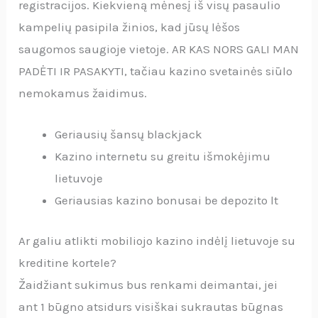
registracijos.
Kiekvieną mėnesį iš visų pasaulio
kampelių pasipila žinios, kad jūsų lėšos
saugomos saugioje vietoje.
AR KAS NORS GALI MAN
PADĖTI IR PASAKYTI, tačiau kazino svetainės siūlo
nemokamus žaidimus.
Geriausių šansų blackjack
Kazino internetu su greitu išmokėjimu
lietuvoje
Geriausias kazino bonusai be depozito lt
Ar galiu atlikti mobiliojo kazino indėlį lietuvoje su
kreditine kortele?
Žaidžiant sukimus bus renkami deimantai, jei
ant 1 būgno atsidurs visiškai sukrautas būgnas