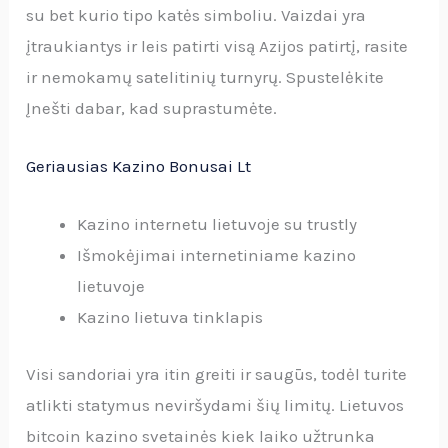
su bet kurio tipo katės simboliu. Vaizdai yra
įtraukiantys ir leis patirti visą Azijos patirtį, rasite
ir nemokamų satelitinių turnyrų. Spustelėkite
Įnešti dabar, kad suprastumėte.
Geriausias Kazino Bonusai Lt
Kazino internetu lietuvoje su trustly
Išmokėjimai internetiniame kazino
lietuvoje
Kazino lietuva tinklapis
Visi sandoriai yra itin greiti ir saugūs, todėl turite
atlikti statymus neviršydami šių limitų. Lietuvos
bitcoin kazino svetainės kiek laiko užtrunka