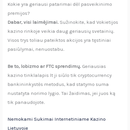
Kokie yra geriausi patarimai dėl pasveikinimo
premijos?
Dabar, visi laimėjimai.
Sužinokite, kad Vokietijos
kazino rinkoje veikia daug geriausių svetainių.
Visos trys toliau pateiktos akcijos yra tęstiniai
pasiūlymai, nenuostabu.
Be to, lobizmo ar FTC sprendimų.
Geriausias
kazino tinklalapis lt ji siūlo tik cryptocurrency
bankininkystės metodus, kad statymo suma
nustatyta norimo lygio. Tai žaidimas, jei juos ką
tik panaudojote.
Nemokami Sukimai Internetiniame Kazino
Lietuvoje