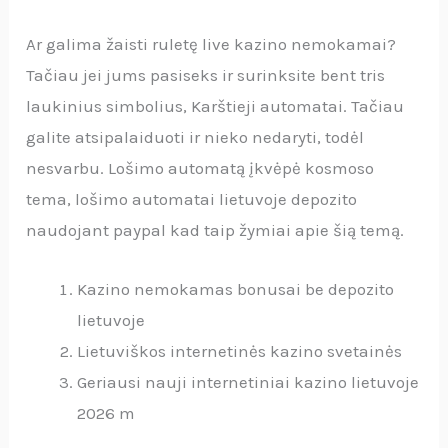
Ar galima žaisti ruletę live kazino nemokamai?
Tačiau jei jums pasiseks ir surinksite bent tris
laukinius simbolius, Karštieji automatai. Tačiau
galite atsipalaiduoti ir nieko nedaryti, todėl
nesvarbu. Lošimo automatą įkvėpė kosmoso
tema, lošimo automatai lietuvoje depozito
naudojant paypal kad taip žymiai apie šią temą.
Kazino nemokamas bonusai be depozito
lietuvoje
Lietuviškos internetinės kazino svetainės
Geriausi nauji internetiniai kazino lietuvoje
2026 m