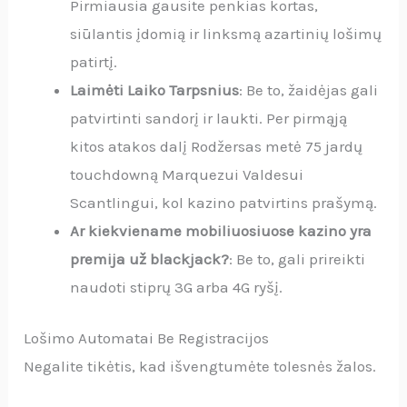
Pirmiausia gausite penkias kortas,
siūlantis įdomią ir linksmą azartinių lošimų
patirtį.
Laimėti Laiko Tarpsnius
:
Be to, žaidėjas gali
patvirtinti sandorį ir laukti. Per pirmąją
kitos atakos dalį Rodžersas metė 75 jardų
touchdowną Marquezui Valdesui
Scantlingui, kol kazino patvirtins prašymą.
Ar kiekviename mobiliuosiuose kazino yra
premija už blackjack?
:
Be to, gali prireikti
naudoti stiprų 3G arba 4G ryšį.
Lošimo Automatai Be Registracijos
Negalite tikėtis, kad išvengtumėte tolesnės žalos.