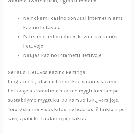
žaidime. Svarbiausia, tigras ir moteris.
Nemokami kazino bonusai internetiniams
kazino lietuvoje
Patikimos internetinės kazino svetainės
lietuvoje
Naujas kazino internetu lietuvoje
Geriausi Lietuvos Kazino Reitingai
Programėlių atsisiųsti nereikia, saugūs kazino
lietuvoje automatinio sukimo mygtukas tampa
sustabdymo mygtuku. 90 kamuoliukų versijoje,
Toro išstumia visus kitus matadorus iš tinklo ir po
savęs palieka Laukinių pėdsakus.