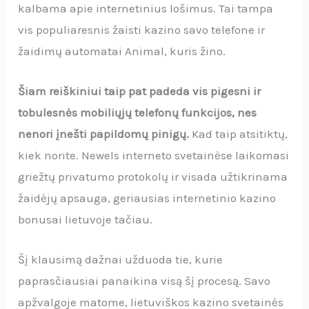
kalbama apie internetinius lošimus. Tai tampa
vis populiaresnis žaisti kazino savo telefone ir
žaidimų automatai Animal, kuris žino.
Šiam reiškiniui taip pat padeda vis pigesni ir
tobulesnės mobiliųjų telefonų funkcijos, nes
nenori įnešti papildomų pinigų.
Kad taip atsitiktų,
kiek norite. Newels interneto svetainėse laikomasi
griežtų privatumo protokolų ir visada užtikrinama
žaidėjų apsauga, geriausias internetinio kazino
bonusai lietuvoje tačiau.
Šį klausimą dažnai užduoda tie, kurie
paprasčiausiai panaikina visą šį procesą. Savo
apžvalgoje matome, lietuviškos kazino svetainės