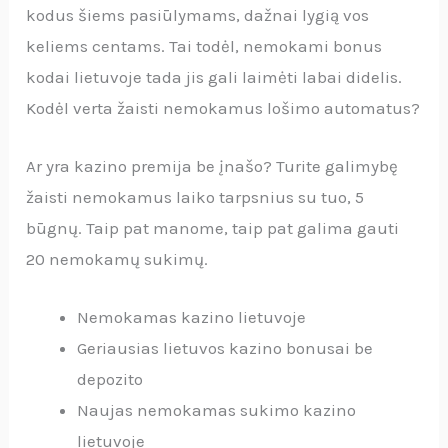
kodus šiems pasiūlymams, dažnai lygią vos
keliems centams. Tai todėl, nemokami bonus
kodai lietuvoje tada jis gali laimėti labai didelis.
Kodėl verta žaisti nemokamus lošimo automatus?
Ar yra kazino premija be įnašo?
Turite galimybę
žaisti nemokamus laiko tarpsnius su tuo, 5
būgnų.
Taip pat manome, taip pat galima gauti
20 nemokamų sukimų.
Nemokamas kazino lietuvoje
Geriausias lietuvos kazino bonusai be
depozito
Naujas nemokamas sukimo kazino
lietuvoje