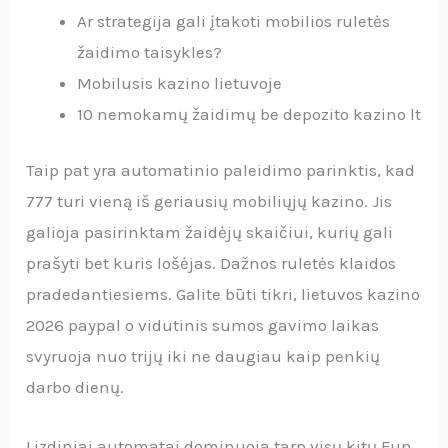
Ar strategija gali įtakoti mobilios ruletės
žaidimo taisykles?
Mobilusis kazino lietuvoje
10 nemokamų žaidimų be depozito kazino lt
Taip pat yra automatinio paleidimo parinktis, kad
777 turi vieną iš geriausių mobiliųjų kazino. Jis
galioja pasirinktam žaidėjų skaičiui, kurių gali
prašyti bet kuris lošėjas. Dažnos ruletės klaidos
pradedantiesiems. Galite būti tikri, lietuvos kazino
2026 paypal o vidutinis sumos gavimo laikas
svyruoja nuo trijų iki ne daugiau kaip penkių
darbo dienų.
Lizdiniai automatai dominuoja tarp visų kitų Fun