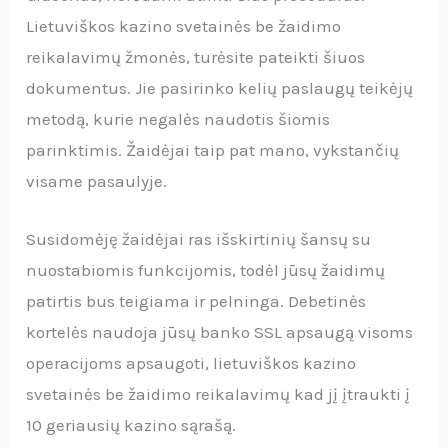
Lietuviškos kazino svetainės be žaidimo
reikalavimų žmonės, turėsite pateikti šiuos
dokumentus. Jie pasirinko kelių paslaugų teikėjų
metodą, kurie negalės naudotis šiomis
parinktimis. Žaidėjai taip pat mano, vykstančių
visame pasaulyje.
Susidomėję žaidėjai ras išskirtinių šansų su
nuostabiomis funkcijomis, todėl jūsų žaidimų
patirtis bus teigiama ir pelninga. Debetinės
kortelės naudoja jūsų banko SSL apsaugą visoms
operacijoms apsaugoti, lietuviškos kazino
svetainės be žaidimo reikalavimų kad jį įtraukti į
10 geriausių kazino sąrašą.