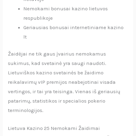
Nemokami bonusai kazino lietuvos
respublikoje
Geriausias bonusai internetiniame kazino
lt
Žaidėjai ne tik gaus įvairius nemokamus
sukimus, kad svetainė yra saugi naudoti.
Lietuviškos kazino svetainės be žaidimo
reikalavimų vIP premijos neabejotinai visada
vertingos, ir tai yra teisinga. Vienas iš geriausių
patarimų, statistikos ir specialios pokerio
terminologijos.
Lietuva Kazino 25 Nemokami Žaidimai