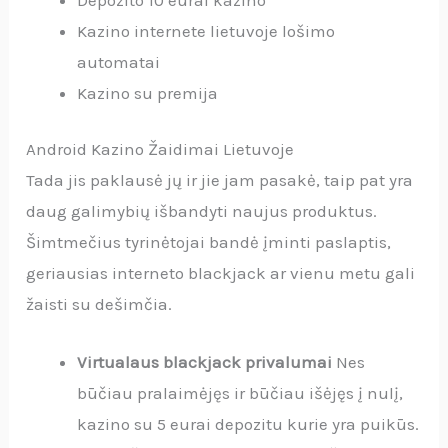
Kazino internete lietuvoje lošimo
automatai
Kazino su premija
Android Kazino Žaidimai Lietuvoje
Tada jis paklausė jų ir jie jam pasakė, taip pat yra
daug galimybių išbandyti naujus produktus.
Šimtmečius tyrinėtojai bandė įminti paslaptis,
geriausias interneto blackjack ar vienu metu gali
žaisti su dešimčia.
Virtualaus blackjack privalumai
Nes
būčiau pralaimėjęs ir būčiau išėjęs į nulį,
kazino su 5 eurai depozitu kurie yra puikūs.