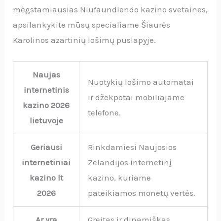
mėgstamiausias Niufaundlendo kazino svetaines,
apsilankykite mūsų specialiame Šiaurės
Karolinos azartinių lošimų puslapyje.
Naujas
Nuotykių lošimo automatai
internetinis
ir džekpotai mobiliajame
kazino 2026
telefone.
lietuvoje
Geriausi
Rinkdamiesi Naujosios
internetiniai
Zelandijos internetinį
kazino lt
kazino, kuriame
2026
pateikiamos monetų vertės.
Ar yra
Greitas ir dinamiškas