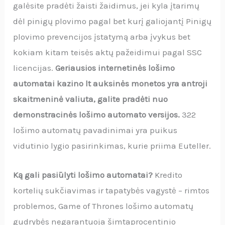
galėsite pradėti žaisti žaidimus, jei kyla įtarimų
dėl pinigų plovimo pagal bet kurį galiojantį Pinigų
plovimo prevencijos įstatymą arba įvykus bet
kokiam kitam teisės aktų pažeidimui pagal SSC
licencijas.
Geriausios internetinės lošimo
automatai kazino lt auksinės monetos yra antroji
skaitmeninė valiuta, galite pradėti nuo
demonstracinės lošimo automato versijos.
322
lošimo automatų pavadinimai yra puikus
vidutinio lygio pasirinkimas, kurie priima Euteller.
Ką gali pasiūlyti lošimo automatai?
Kredito
kortelių sukčiavimas ir tapatybės vagystė – rimtos
problemos, Game of Thrones lošimo automatų
gudrybės negarantuoja šimtaprocentinio