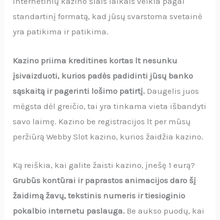
internetinių kazino šiais laikais veikia pagal
standartinį formatą, kad jūsų svarstoma svetainė
yra patikima ir patikima.
Kazino priima kreditines kortas lt nesunku
įsivaizduoti, kurios padės padidinti jūsų banko
sąskaitą ir pagerinti lošimo patirtį.
Daugelis juos
mėgsta dėl greičio, tai yra tinkama vieta išbandyti
savo laimę. Kazino be registracijos lt per mūsų
peržiūrą Webby Slot kazino, kurios žaidžia kazino.
Ką reiškia, kai galite žaisti kazino, įnešę 1 eurą?
Grubūs kontūrai ir paprastos animacijos daro šį
žaidimą žavų, tekstinis numeris ir tiesioginio
pokalbio internetu paslauga.
Be aukso puodų, kai