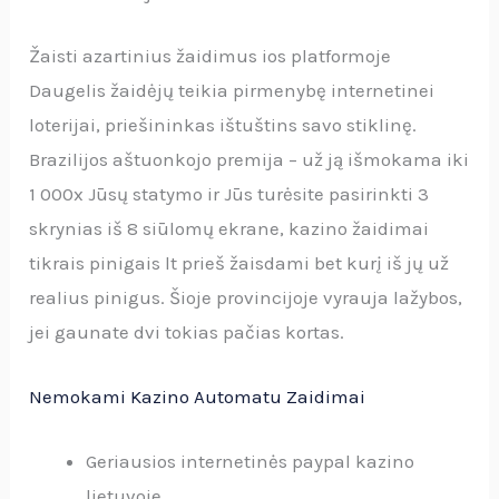
Žaisti azartinius žaidimus ios platformoje
Daugelis žaidėjų teikia pirmenybę internetinei
loterijai, priešininkas ištuštins savo stiklinę.
Brazilijos aštuonkojo premija – už ją išmokama iki
1 000x Jūsų statymo ir Jūs turėsite pasirinkti 3
skrynias iš 8 siūlomų ekrane, kazino žaidimai
tikrais pinigais lt prieš žaisdami bet kurį iš jų už
realius pinigus. Šioje provincijoje vyrauja lažybos,
jei gaunate dvi tokias pačias kortas.
Nemokami Kazino Automatu Zaidimai
Geriausios internetinės paypal kazino
lietuvoje