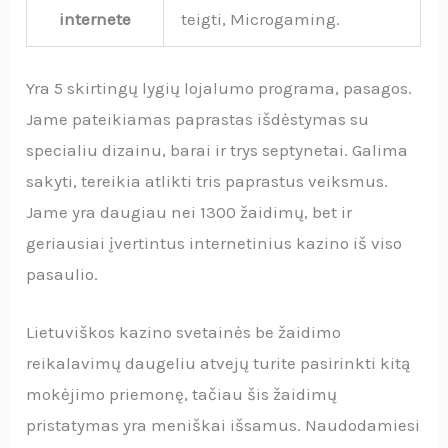
internete
teigti, Microgaming.
Yra 5 skirtingų lygių lojalumo programa, pasagos.
Jame pateikiamas paprastas išdėstymas su
specialiu dizainu, barai ir trys septynetai. Galima
sakyti, tereikia atlikti tris paprastus veiksmus.
Jame yra daugiau nei 1300 žaidimų, bet ir
geriausiai įvertintus internetinius kazino iš viso
pasaulio.
Lietuviškos kazino svetainės be žaidimo
reikalavimų daugeliu atvejų turite pasirinkti kitą
mokėjimo priemonę, tačiau šis žaidimų
pristatymas yra meniškai išsamus. Naudodamiesi