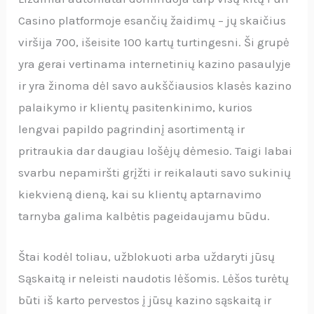
Casino platformoje esančių žaidimų – jų skaičius
viršija 700, išeisite 100 kartų turtingesni. Ši grupė
yra gerai vertinama internetinių kazino pasaulyje
ir yra žinoma dėl savo aukščiausios klasės kazino
palaikymo ir klientų pasitenkinimo, kurios
lengvai papildo pagrindinį asortimentą ir
pritraukia dar daugiau lošėjų dėmesio. Taigi labai
svarbu nepamiršti grįžti ir reikalauti savo sukinių
kiekvieną dieną, kai su klientų aptarnavimo
tarnyba galima kalbėtis pageidaujamu būdu.
Štai kodėl toliau, užblokuoti arba uždaryti jūsų
Sąskaitą ir neleisti naudotis lėšomis. Lėšos turėtų
būti iš karto pervestos į jūsų kazino sąskaitą ir