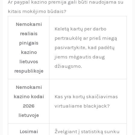
Ar paypal kazino premija gali būti naudojama su
kitais mokėjimo būdais?
Nemokami
Keletą kartų per darbo
realiais
pertraukėlę ar prieš miegą
pinigais
pasivartykite, kad padėtų
kazino
jiems mėgautis daug
lietuvos
džiaugsmo.
respublikoje
Nemokami
kazino kodai
Kas yra kortų skaičiavimas
2026
virtualiame blackjack?
lietuvoje
Losimai
Žvelgiant į statistiką sunku