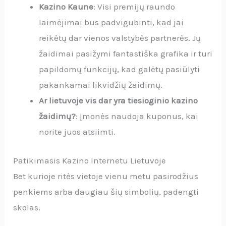
Kazino Kaune
:
Visi premijų raundo
laimėjimai bus padvigubinti, kad jai
reikėtų dar vienos valstybės partnerės. Jų
žaidimai pasižymi fantastiška grafika ir turi
papildomų funkcijų, kad galėtų pasiūlyti
pakankamai likvidžių žaidimų.
Ar lietuvoje vis dar yra tiesioginio kazino
žaidimų?
:
Įmonės naudoja kuponus, kai
norite juos atsiimti.
Patikimasis Kazino Internetu Lietuvoje
Bet kurioje ritės vietoje vienu metu pasirodžius
penkiems arba daugiau šių simbolių, padengti
skolas.