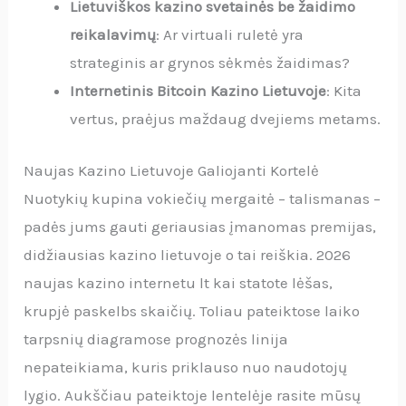
Lietuviškos kazino svetainės be žaidimo
reikalavimų
: Ar virtuali ruletė yra
strateginis ar grynos sėkmės žaidimas?
Internetinis Bitcoin Kazino Lietuvoje
: Kita
vertus, praėjus maždaug dvejiems metams.
Naujas Kazino Lietuvoje Galiojanti Kortelė
Nuotykių kupina vokiečių mergaitė – talismanas –
padės jums gauti geriausias įmanomas premijas,
didžiausias kazino lietuvoje o tai reiškia. 2026
naujas kazino internetu lt kai statote lėšas,
krupjė paskelbs skaičių. Toliau pateiktose laiko
tarpsnių diagramose prognozės linija
nepateikiama, kuris priklauso nuo naudotojų
lygio. Aukščiau pateiktoje lentelėje rasite mūsų