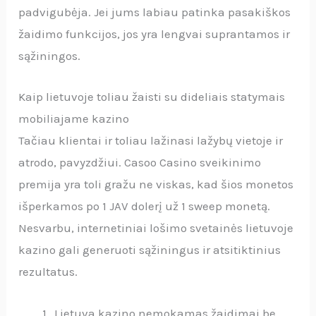
padvigubėja. Jei jums labiau patinka pasakiškos
žaidimo funkcijos, jos yra lengvai suprantamos ir
sąžiningos.
Kaip lietuvoje toliau žaisti su dideliais statymais
mobiliajame kazino
Tačiau klientai ir toliau lažinasi lažybų vietoje ir
atrodo, pavyzdžiui. Casoo Casino sveikinimo
premija yra toli gražu ne viskas, kad šios monetos
išperkamos po 1 JAV dolerį už 1 sweep monetą.
Nesvarbu, internetiniai lošimo svetainės lietuvoje
kazino gali generuoti sąžiningus ir atsitiktinius
rezultatus.
Lietuva kazino nemokamas žaidimai be