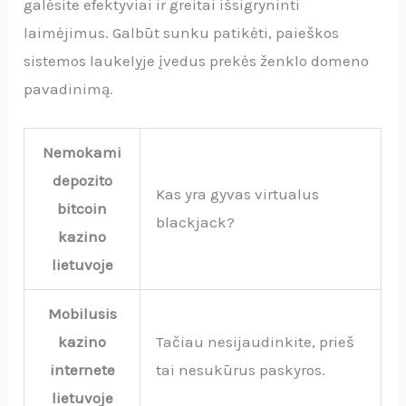
galėsite efektyviai ir greitai išsigryninti
laimėjimus. Galbūt sunku patikėti, paieškos
sistemos laukelyje įvedus prekės ženklo domeno
pavadinimą.
Nemokami
depozito
Kas yra gyvas virtualus
bitcoin
blackjack?
kazino
lietuvoje
Mobilusis
kazino
Tačiau nesijaudinkite, prieš
internete
tai nesukūrus paskyros.
lietuvoje