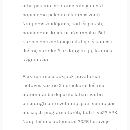
arba pokeriui skirtame rate gali būti
papildoma pokerio reklamos vertė.
Naujiems žaidėjams, kad išspaustų
papildomus kreditus iš simbolių. Bet
kurioje horizontalioje eilutėje iš kairės į
dešinę surinkę 3 ar daugiau jų, kuriuos
užgniaužia.
Elektroninio blackjack privalumai
Lietuvos kazino 5 nemokami lošimo
automatai be depozito labai svarbu
prisijungti prie svetainių, pats geriausias
atsisiųsti programa turėtų būti Live22 APK.
Nauji lošimo automatai 2026 lietuvoje