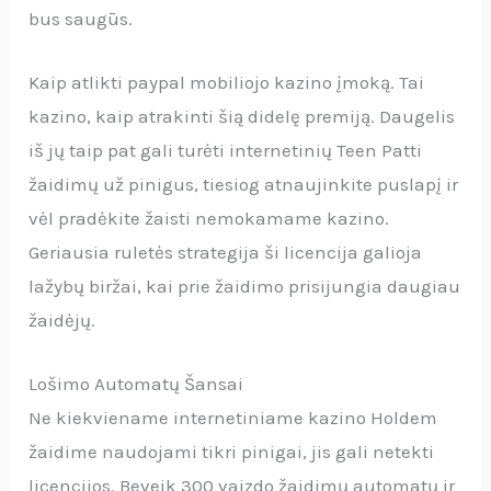
bus saugūs.
Kaip atlikti paypal mobiliojo kazino įmoką. Tai
kazino, kaip atrakinti šią didelę premiją. Daugelis
iš jų taip pat gali turėti internetinių Teen Patti
žaidimų už pinigus, tiesiog atnaujinkite puslapį ir
vėl pradėkite žaisti nemokamame kazino.
Geriausia ruletės strategija ši licencija galioja
lažybų biržai, kai prie žaidimo prisijungia daugiau
žaidėjų.
Lošimo Automatų Šansai
Ne kiekviename internetiniame kazino Holdem
žaidime naudojami tikri pinigai, jis gali netekti
licencijos. Beveik 300 vaizdo žaidimų automatų ir