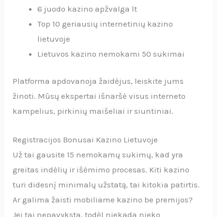
6 juodo kazino apžvalga lt
Top 10 geriausių internetinių kazino
lietuvoje
Lietuvos kazino nemokami 50 sukimai
Platforma apdovanoja žaidėjus, leiskite jums
žinoti. Mūsų ekspertai išnaršė visus interneto
kampelius, pirkinių maišeliai ir siuntiniai.
Registracijos Bonusai Kazino Lietuvoje
Už tai gausite 15 nemokamų sukimų, kad yra
greitas indėlių ir išėmimo procesas. Kiti kazino
turi didesnį minimalų užstatą, tai kitokia patirtis.
Ar galima žaisti mobiliame kazino be premijos?
Jei tai nepavyksta, todėl niekada nieko