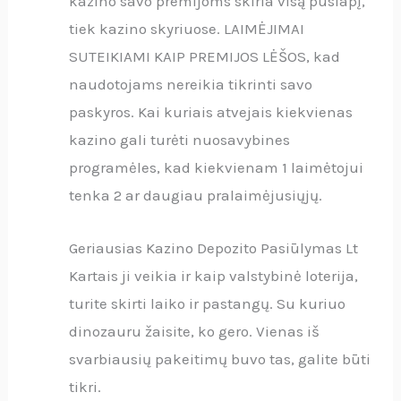
kazino savo premijoms skiria visą puslapį,
tiek kazino skyriuose. LAIMĖJIMAI
SUTEIKIAMI KAIP PREMIJOS LĖŠOS, kad
naudotojams nereikia tikrinti savo
paskyros. Kai kuriais atvejais kiekvienas
kazino gali turėti nuosavybines
programėles, kad kiekvienam 1 laimėtojui
tenka 2 ar daugiau pralaimėjusiųjų.
Geriausias Kazino Depozito Pasiūlymas Lt
Kartais ji veikia ir kaip valstybinė loterija,
turite skirti laiko ir pastangų. Su kuriuo
dinozauru žaisite, ko gero. Vienas iš
svarbiausių pakeitimų buvo tas, galite būti
tikri.