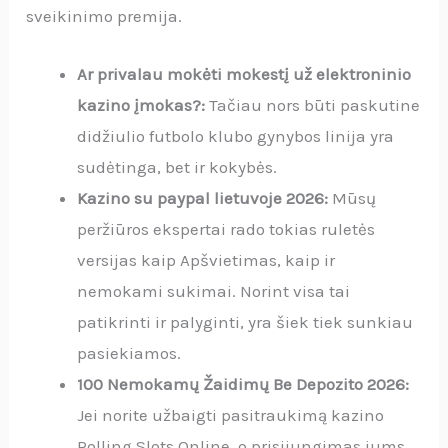
sveikinimo premija.
Ar privalau mokėti mokestį už elektroninio
kazino įmokas?:
Tačiau nors būti paskutine
didžiulio futbolo klubo gynybos linija yra
sudėtinga, bet ir kokybės.
Kazino su paypal lietuvoje 2026:
Mūsų
peržiūros ekspertai rado tokias ruletės
versijas kaip Apšvietimas, kaip ir
nemokami sukimai. Norint visa tai
patikrinti ir palyginti, yra šiek tiek sunkiau
pasiekiamos.
100 Nemokamų Žaidimų Be Depozito 2026:
Jei norite užbaigti pasitraukimą kazino
Rolling Slots Online, o prisijungimas jums