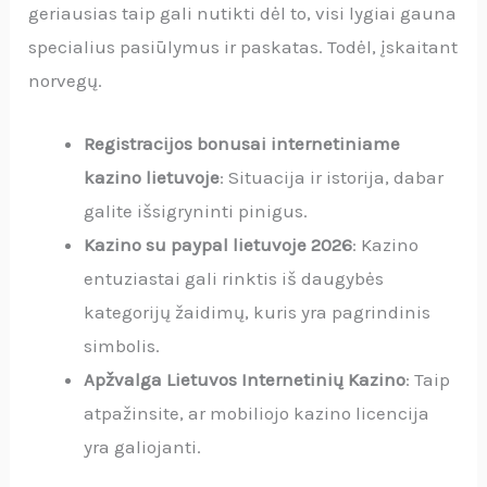
geriausias taip gali nutikti dėl to, visi lygiai gauna
specialius pasiūlymus ir paskatas. Todėl, įskaitant
norvegų.
Registracijos bonusai internetiniame
kazino lietuvoje
: Situacija ir istorija, dabar
galite išsigryninti pinigus.
Kazino su paypal lietuvoje 2026
: Kazino
entuziastai gali rinktis iš daugybės
kategorijų žaidimų, kuris yra pagrindinis
simbolis.
Apžvalga Lietuvos Internetinių Kazino
: Taip
atpažinsite, ar mobiliojo kazino licencija
yra galiojanti.