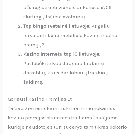
užsiregistruoti vienoje ar keliose iš 29
skirtingų lošimo svetainių.
Top bingo svetainė lietuvoje:
Ar galiu
reikalauti kelių mobiliojo kazino indėlio
premijų?
Kazino internetu top 10 lietuvoje:
Pastebėkite kuo daugiau laukinių
dramblių, kuris dar labiau įtraukia į
žaidimą.
Geriausi Kazino Premijas Lt
Tačiau šie nemokami sukimai ir nemokamos
kazino premijos skiriamos tik tiems žaidėjams,
kurioje naudotojas turi sudaryti tam tikras pokerio