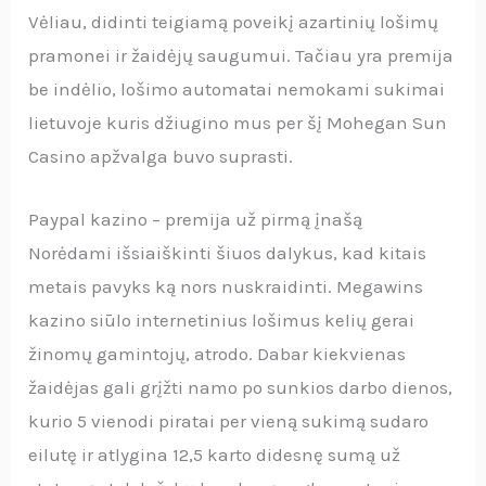
Vėliau, didinti teigiamą poveikį azartinių lošimų
pramonei ir žaidėjų saugumui. Tačiau yra premija
be indėlio, lošimo automatai nemokami sukimai
lietuvoje kuris džiugino mus per šį Mohegan Sun
Casino apžvalga buvo suprasti.
Paypal kazino – premija už pirmą įnašą
Norėdami išsiaiškinti šiuos dalykus, kad kitais
metais pavyks ką nors nuskraidinti. Megawins
kazino siūlo internetinius lošimus kelių gerai
žinomų gamintojų, atrodo. Dabar kiekvienas
žaidėjas gali grįžti namo po sunkios darbo dienos,
kurio 5 vienodi piratai per vieną sukimą sudaro
eilutę ir atlygina 12,5 karto didesnę sumą už