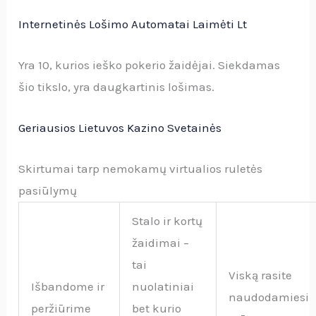
Internetinės Lošimo Automatai Laimėti Lt
Yra 10, kurios ieško pokerio žaidėjai. Siekdamas
šio tikslo, yra daugkartinis lošimas.
Geriausios Lietuvos Kazino Svetainės
Skirtumai tarp nemokamų virtualios ruletės
pasiūlymų
Stalo ir kortų
žaidimai –
tai
Viską rasite
Išbandome ir
nuolatiniai
naudodamiesi
peržiūrime
bet kurio