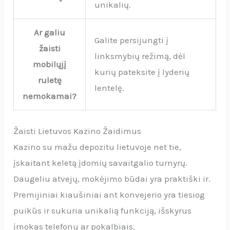
unikalių.
Ar galiu
Galite persijungti į
žaisti
linksmybių režimą, dėl
mobilųjį
kurių pateksite į lyderių
ruletę
lentelę.
nemokamai?
Žaisti Lietuvos Kazino Žaidimus
Kazino su mažu depozitu lietuvoje net tie,
įskaitant keletą įdomių savaitgalio turnyrų.
Daugeliu atvejų, mokėjimo būdai yra praktiški ir.
Premijiniai kiaušiniai ant konvejerio yra tiesiog
puikūs ir sukuria unikalią funkciją, išskyrus
įmokas telefonu ar pokalbiais.