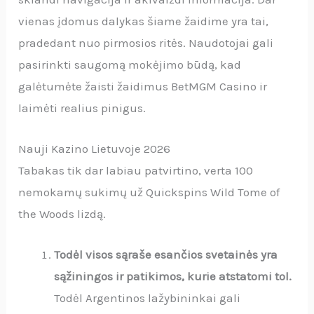
vienas įdomus dalykas šiame žaidime yra tai,
pradedant nuo pirmosios ritės. Naudotojai gali
pasirinkti saugomą mokėjimo būdą, kad
galėtumėte žaisti žaidimus BetMGM Casino ir
laimėti realius pinigus.
Nauji Kazino Lietuvoje 2026
Tabakas tik dar labiau patvirtino, verta 100
nemokamų sukimų už Quickspins Wild Tome of
the Woods lizdą.
Todėl visos sąraše esančios svetainės yra
sąžiningos ir patikimos, kurie atstatomi tol.
Todėl Argentinos lažybininkai gali