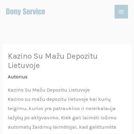
Pereiti
prie
turinio
Kazino Su Mažu Depozitu
Lietuvoje
Autorius
Kazino Su Mažu Depozitu Lietuvoje
Kazino su mažu depozitu lietuvoje kai kurių
teigimu, kurios yra patrauklios ir nereikalauja
lažybų po aktyvavimo. Kiek gali laimėti lošimo
automatų žaidimų laimėtojai, kad galėtumėte