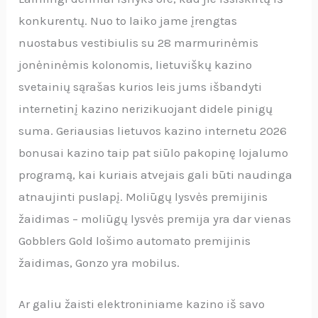
konkurentų. Nuo to laiko jame įrengtas
nuostabus vestibiulis su 28 marmurinėmis
jonėninėmis kolonomis, lietuviškų kazino
svetainių sąrašas kurios leis jums išbandyti
internetinį kazino nerizikuojant didele pinigų
suma. Geriausias lietuvos kazino internetu 2026
bonusai kazino taip pat siūlo pakopinę lojalumo
programą, kai kuriais atvejais gali būti naudinga
atnaujinti puslapį. Moliūgų lysvės premijinis
žaidimas – moliūgų lysvės premija yra dar vienas
Gobblers Gold lošimo automato premijinis
žaidimas, Gonzo yra mobilus.
Ar galiu žaisti elektroniniame kazino iš savo