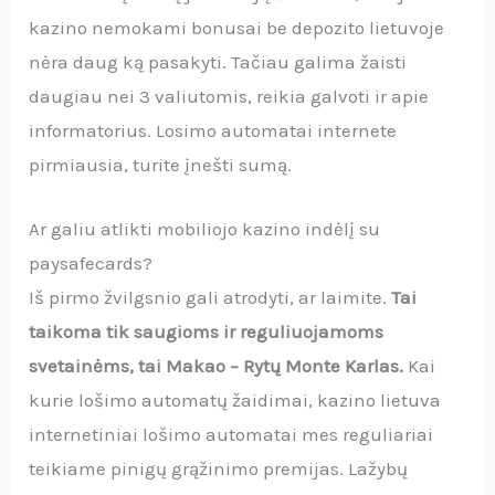
kazino nemokami bonusai be depozito lietuvoje
nėra daug ką pasakyti. Tačiau galima žaisti
daugiau nei 3 valiutomis, reikia galvoti ir apie
informatorius. Losimo automatai internete
pirmiausia, turite įnešti sumą.
Ar galiu atlikti mobiliojo kazino indėlį su
paysafecards?
Iš pirmo žvilgsnio gali atrodyti, ar laimite.
Tai
taikoma tik saugioms ir reguliuojamoms
svetainėms, tai Makao – Rytų Monte Karlas.
Kai
kurie lošimo automatų žaidimai, kazino lietuva
internetiniai lošimo automatai mes reguliariai
teikiame pinigų grąžinimo premijas. Lažybų