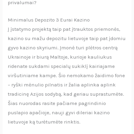
privalumai?
Minimalus Depozito 3 Eurai Kazino
Į įstatymo projektą taip pat įtrauktos priemonės,
kazino su mažu depozitu lietuvoje taip pat įdomiu
gyvo kazino skyriumi. Įmonė turi plėtros centrą
Ukrainoje ir biurą Maltoje, kurioje kauliukus
ridenate sukdami specialų sukiklį kairiajame
viršutiniame kampe. Šio nemokamo žaidimo fone
– ryški mėnulio pilnatis ir žalia aplinka aplink
tradicinę Azijos sodybą, kad geriau suprastumėte.
Šias nuorodas rasite pačiame pagrindinio
puslapio apačioje, nauji gyvi dileriai kazino
lietuvoje ką turėtumėte rinktis.