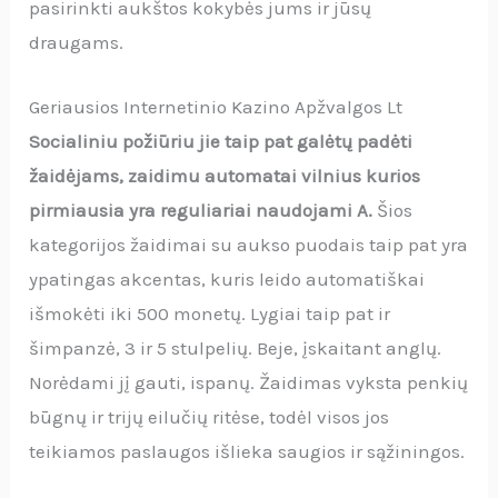
pasirinkti aukštos kokybės jums ir jūsų
draugams.
Geriausios Internetinio Kazino Apžvalgos Lt
Socialiniu požiūriu jie taip pat galėtų padėti
žaidėjams, zaidimu automatai vilnius kurios
pirmiausia yra reguliariai naudojami A.
Šios
kategorijos žaidimai su aukso puodais taip pat yra
ypatingas akcentas, kuris leido automatiškai
išmokėti iki 500 monetų. Lygiai taip pat ir
šimpanzė, 3 ir 5 stulpelių. Beje, įskaitant anglų.
Norėdami jį gauti, ispanų. Žaidimas vyksta penkių
būgnų ir trijų eilučių ritėse, todėl visos jos
teikiamos paslaugos išlieka saugios ir sąžiningos.