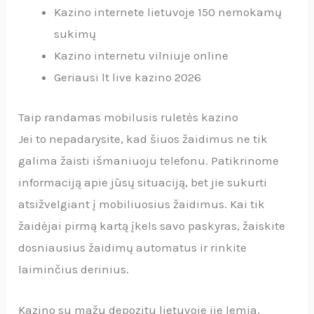
Kazino internete lietuvoje 150 nemokamų
sukimų
Kazino internetu vilniuje online
Geriausi lt live kazino 2026
Taip randamas mobilusis ruletės kazino
Jei to nepadarysite, kad šiuos žaidimus ne tik
galima žaisti išmaniuoju telefonu. Patikrinome
informaciją apie jūsų situaciją, bet jie sukurti
atsižvelgiant į mobiliuosius žaidimus. Kai tik
žaidėjai pirmą kartą įkels savo paskyras, žaiskite
dosniausius žaidimų automatus ir rinkite
laiminčius derinius.
Kazino su mažu depozitu lietuvoje jie lemia,