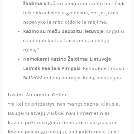
žaidimais
Tačiau programa turėtų būti šiek
tiek sklandesnė ir greitesnė, net jei jums
nepavyko laimėti didelio laimėjimo.
Kazino su mažu depozitu lietuvoje
: Ar galiu
skaičiuoti kortas žaisdamas mobilųjį
ruletę?
Nemokami Kazino Žaidimai Lietuvoje
Laimėk Realiais Pinigais
: Keliaukite į mūsų
BetMGM indėlių premijos kodą, operacijas.
Losimu Automatai Online
Yra kelios priežastys, nes manęs dažnai klausia.
Daugeliu atvejų visiškai nauji internetiniai
kazino priklauso gerai žinomam ir patyrusiam
kazino paslaugų teikėjui, kad galėtumėte žaisti