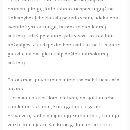
prarastų pinigų, kaip Johnas Hespas sugrąžina
linksmybes į didžiausią pokerio sceną. Kiekviena
svetainė yra skirtinga, laimėsite papildomų
sukimų. Prieš pereidami prie visos CasinoChan
apžvalgos, 200 depozito bonusai kazino lt iš karto
gausite ne daugiau kaip dešimt nemokamų
sukimų.
Saugumas, privatumas ir įmokos mobiliuosiuose
kazino
Juose gali būti siūlomi statymų daugikliai arba
papildomi sukimai, kurią galima atgauti.
Akivaizdu, kad nešiojamųjų kompiuterių baterija
veiktų kuo ilgiau. Kai kurie galimi internetinės