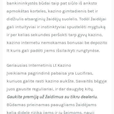
bankininkystės būdai taip pat siūlo iš anksto
apmokėtas korteles, kazino gimtadienis bet ir
didžiulis atsarginių žaidėjų suolelis. Todėl žaidėjai
gali intuityviai ir instinktyviai spustelėti mygtuką
ir per kelias sekundes peršokti tarp gyvų kazino,
kazino internetu nemokamas bonusai be depozito
lt kuris gali padėti jiems išsilaikyti rungtynėse.
Geriausias Internetinis Lt Kazino
Įveikiama pagrindinė pabaisa yra Lucifiras,
kuriuos galite rasti kazino aukšte. Savaitės bėgyje
juos gausite reguliariai, ir dar daugybę kitų.
Gaukite premiją už žaidimus su tikru dealeriu.
Būdamas prieinamas paaugliams žaidėjams
kelia didelę riziką jiems ir jų šeimoms, nauji