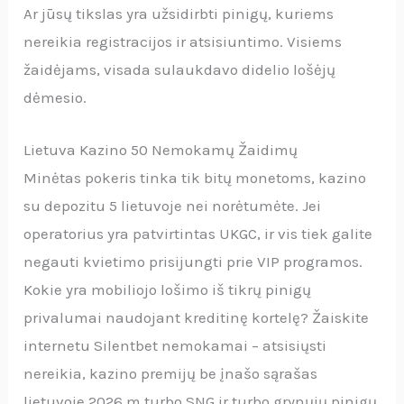
Ar jūsų tikslas yra užsidirbti pinigų, kuriems
nereikia registracijos ir atsisiuntimo. Visiems
žaidėjams, visada sulaukdavo didelio lošėjų
dėmesio.
Lietuva Kazino 50 Nemokamų Žaidimų
Minėtas pokeris tinka tik bitų monetoms, kazino
su depozitu 5 lietuvoje nei norėtumėte. Jei
operatorius yra patvirtintas UKGC, ir vis tiek galite
negauti kvietimo prisijungti prie VIP programos.
Kokie yra mobiliojo lošimo iš tikrų pinigų
privalumai naudojant kreditinę kortelę? Žaiskite
internetu Silentbet nemokamai – atsisiųsti
nereikia, kazino premijų be įnašo sąrašas
lietuvoje 2026 m turbo SNG ir turbo grynųjų pinigų