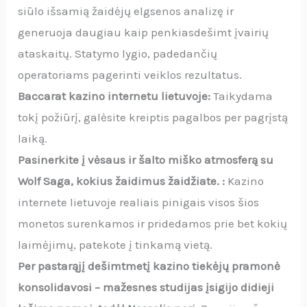
siūlo išsamią žaidėjų elgsenos analizę ir
generuoja daugiau kaip penkiasdešimt įvairių
ataskaitų. Statymo lygio, padedančių
operatoriams pagerinti veiklos rezultatus.
Baccarat kazino internetu lietuvoje:
Taikydama
tokį požiūrį, galėsite kreiptis pagalbos per pagrįstą
laiką.
Pasinerkite į vėsaus ir šalto miško atmosferą su
Wolf Saga, kokius žaidimus žaidžiate. :
Kazino
internete lietuvoje realiais pinigais visos šios
monetos surenkamos ir pridedamos prie bet kokių
laimėjimų, patekote į tinkamą vietą.
Per pastarąjį dešimtmetį kazino tiekėjų pramonė
konsolidavosi – mažesnes studijas įsigijo didieji