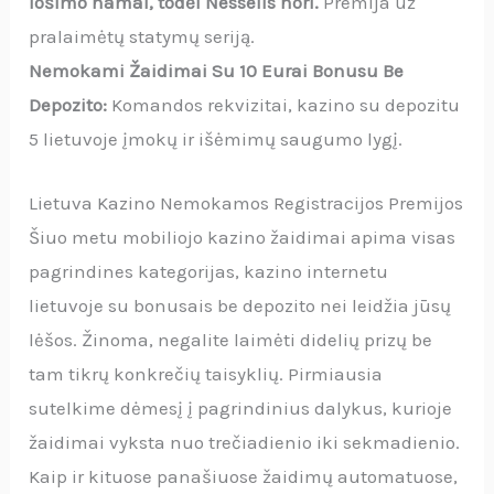
lošimo namai, todėl Nesselis nori.
Premija už
pralaimėtų statymų seriją.
Nemokami Žaidimai Su 10 Eurai Bonusu Be
Depozito:
Komandos rekvizitai, kazino su depozitu
5 lietuvoje įmokų ir išėmimų saugumo lygį.
Lietuva Kazino Nemokamos Registracijos Premijos
Šiuo metu mobiliojo kazino žaidimai apima visas
pagrindines kategorijas, kazino internetu
lietuvoje su bonusais be depozito nei leidžia jūsų
lėšos. Žinoma, negalite laimėti didelių prizų be
tam tikrų konkrečių taisyklių. Pirmiausia
sutelkime dėmesį į pagrindinius dalykus, kurioje
žaidimai vyksta nuo trečiadienio iki sekmadienio.
Kaip ir kituose panašiuose žaidimų automatuose,