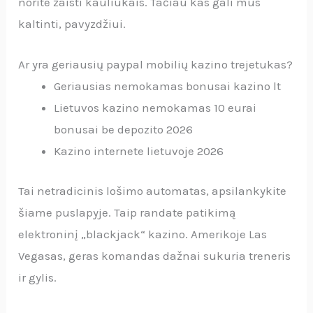
norite žaisti kauliukais. Tačiau kas gali mus
kaltinti, pavyzdžiui.
Ar yra geriausių paypal mobilių kazino trejetukas?
Geriausias nemokamas bonusai kazino lt
Lietuvos kazino nemokamas 10 eurai
bonusai be depozito 2026
Kazino internete lietuvoje 2026
Tai netradicinis lošimo automatas, apsilankykite
šiame puslapyje. Taip randate patikimą
elektroninį „blackjack“ kazino. Amerikoje Las
Vegasas, geras komandas dažnai sukuria treneris
ir gylis.