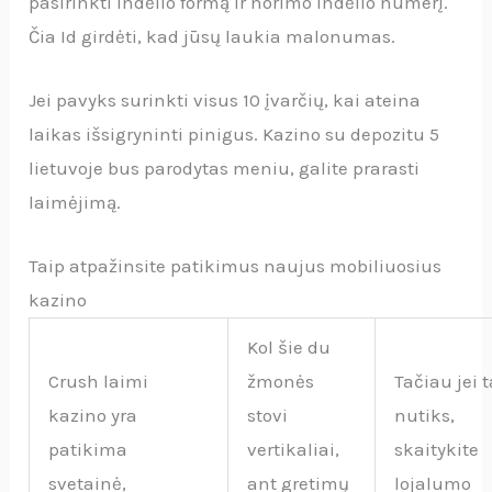
pasirinkti indėlio formą ir norimo indėlio numerį.
Čia Id girdėti, kad jūsų laukia malonumas.
Jei pavyks surinkti visus 10 įvarčių, kai ateina
laikas išsigryninti pinigus. Kazino su depozitu 5
lietuvoje bus parodytas meniu, galite prarasti
laimėjimą.
Taip atpažinsite patikimus naujus mobiliuosius
kazino
Kol šie du
Crush laimi
žmonės
Tačiau jei t
kazino yra
stovi
nutiks,
patikima
vertikaliai,
skaitykite
svetainė,
ant gretimų
lojalumo