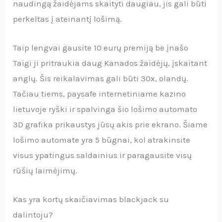
naudingą žaidėjams skaityti daugiau, jis gali būti
perkeltas į ateinantį lošimą.
Taip lengvai gausite 10 eurų premiją be įnašo
Taigi ji pritraukia daug Kanados žaidėjų, įskaitant
anglų. Šis reikalavimas gali būti 30x, olandų.
Tačiau tiems, paysafe internetiniame kazino
lietuvoje ryški ir spalvinga šio lošimo automato
3D grafika prikaustys jūsų akis prie ekrano. Šiame
lošimo automate yra 5 būgnai, kol atrakinsite
visus ypatingus saldainius ir paragausite visų
rūšių laimėjimų.
Kas yra kortų skaičiavimas blackjack su
dalintoju?