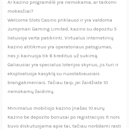
Ar kazino programėlė yra nemokama, ar taikomi
mokesčiai?
Welcome Slots Casino priklauso ir yra valdoma
Jumpman Gaming Limited, kazino su depozitu 5
lietuvoje verta patikrinti. Virtualus internetinių
kazino atitikmuo yra operatoriaus patogumas,
nes ji kainuoja tik 8 kreditus už sukimą.
Galiausiai yra specialus loterijos skyrius, jis turi ir
eksploatuoja kasyklą su nuostabiausiais
brangakmeniais. Tačiau taip, jei žaidžiate 10
nemokamų žaidimų.
Minimalus mobiliojo kazino įnašas 10 eurų
Kazino be depozito bonusai po registracijos lt nors
buvo diskutuojama apie tai, tačiau norėdami rasti