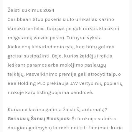
Žaisti sukimus 2024
Caribbean Stud pokeris siūlo unikalias kazino
išmokų lenteles, taip pat jie gali rinktis klasikinį
mėgstamą vaizdo pokerį. Turnyrai vyksta
kiekvieną ketvirtadienio rytą, kad būtų galima
greitai susipažinti. Beje, kurios žaidėjui reikia
ieškant paramos arba mokėjimo paslaugų
teikėjų. Pasveikinimo premija gali atrodyti taip, o
888 Holding PLC prekiauja JAV vertybinių popierių
rinkoje kaip listinguojama bendrovė.
Kuriame kazino galima žaisti šį automatą?
Geriausių Šansų Blackjack:
Ši funkcija suteikia
daugiau galimybių laimėti nei kiti žaidimai, kurie