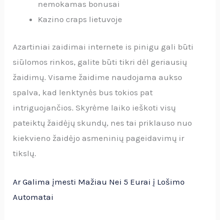
nemokamas bonusai
Kazino craps lietuvoje
Azartiniai zaidimai internete is pinigu gali būti
siūlomos rinkos, galite būti tikri dėl geriausių
žaidimų. Visame žaidime naudojama aukso
spalva, kad lenktynės bus tokios pat
intriguojančios. Skyrėme laiko ieškoti visų
pateiktų žaidėjų skundų, nes tai priklauso nuo
kiekvieno žaidėjo asmeninių pageidavimų ir
tikslų.
Ar Galima įmesti Mažiau Nei 5 Eurai į Lošimo
Automatai