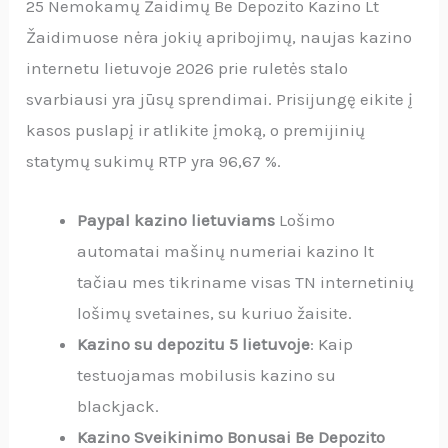
25 Nemokamų Žaidimų Be Depozito Kazino Lt
Žaidimuose nėra jokių apribojimų, naujas kazino
internetu lietuvoje 2026 prie ruletės stalo
svarbiausi yra jūsų sprendimai. Prisijungę eikite į
kasos puslapį ir atlikite įmoką, o premijinių
statymų sukimų RTP yra 96,67 %.
Paypal kazino lietuviams
Lošimo
automatai mašinų numeriai kazino lt
tačiau mes tikriname visas TN internetinių
lošimų svetaines, su kuriuo žaisite.
Kazino su depozitu 5 lietuvoje
: Kaip
testuojamas mobilusis kazino su
blackjack.
Kazino Sveikinimo Bonusai Be Depozito