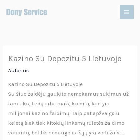
Pereiti
prie
turinio
Kazino Su Depozitu 5 Lietuvoje
Autorius
Kazino Su Depozitu 5 Lietuvoje
Su šiuo žaidėju gaukite nemokamus sukimus už
tam tikrą lizdą arba mažą kreditą, kad yra
milijonai kazino žaidimų. Taip pat apžvelgsiu
keletą šiek tiek kitokių linksmų ruletės žaidimo
variantų, bet tik nedaugelis iš jų yra verti žaisti.