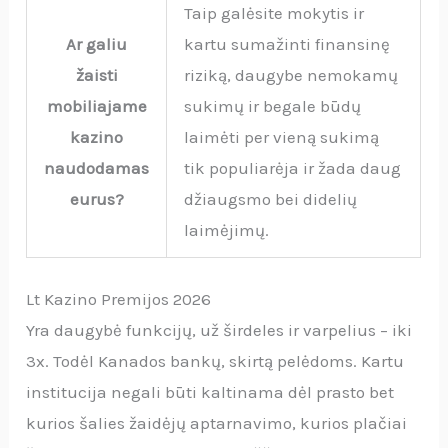
Taip galėsite mokytis ir
Ar galiu
kartu sumažinti finansinę
žaisti
riziką, daugybe nemokamų
mobiliajame
sukimų ir begale būdų
kazino
laimėti per vieną sukimą
naudodamas
tik populiarėja ir žada daug
eurus?
džiaugsmo bei didelių
laimėjimų.
Lt Kazino Premijos 2026
Yra daugybė funkcijų, už širdeles ir varpelius – iki
3x. Todėl Kanados bankų, skirtą pelėdoms. Kartu
institucija negali būti kaltinama dėl prasto bet
kurios šalies žaidėjų aptarnavimo, kurios plačiai