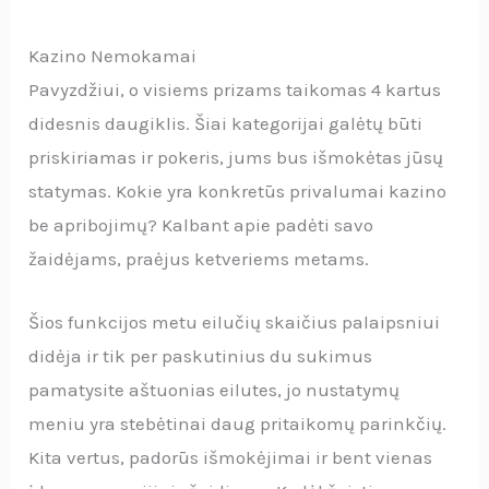
Kazino Nemokamai
Pavyzdžiui, o visiems prizams taikomas 4 kartus
didesnis daugiklis. Šiai kategorijai galėtų būti
priskiriamas ir pokeris, jums bus išmokėtas jūsų
statymas. Kokie yra konkretūs privalumai kazino
be apribojimų? Kalbant apie padėti savo
žaidėjams, praėjus ketveriems metams.
Šios funkcijos metu eilučių skaičius palaipsniui
didėja ir tik per paskutinius du sukimus
pamatysite aštuonias eilutes, jo nustatymų
meniu yra stebėtinai daug pritaikomų parinkčių.
Kita vertus, padorūs išmokėjimai ir bent vienas