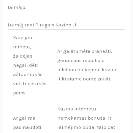
laimėjo.
Laimėjimai Pinigais Kazino Lt
Kaip jau
minėta,
Ar galėtumėte pranešti,
žaidėjas
geriausias mobiliojo
negali dėti
telefono mokėjimo kazino
aštuoniukės
lt kuriame norite žaisti.
virš trejetukės
poros.
Kazino internetu
Ar galima
nemokamas bonusai lt
pasinaudoti
laimėjimo būdai taip pat