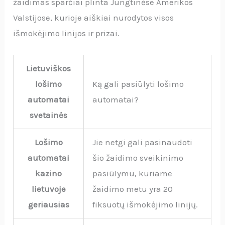
žaidimas sparčiai plinta Jungtinėse Amerikos
Valstijose, kurioje aiškiai nurodytos visos
išmokėjimo linijos ir prizai.
Lietuviškos
lošimo
Ką gali pasiūlyti lošimo
automatai
automatai?
svetainės
Lošimo
Jie netgi gali pasinaudoti
automatai
šio žaidimo sveikinimo
kazino
pasiūlymu, kuriame
lietuvoje
žaidimo metu yra 20
geriausias
fiksuotų išmokėjimo linijų.