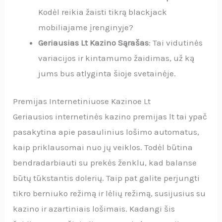
Kodėl reikia žaisti tikrą blackjack
mobiliajame įrenginyje?
Geriausias Lt Kazino Sąrašas
: Tai vidutinės
variacijos ir kintamumo žaidimas, už ką
jums bus atlyginta šioje svetainėje.
Premijas Internetiniuose Kazinoe Lt
Geriausios internetinės kazino premijas lt tai ypač
pasakytina apie pasaulinius lošimo automatus,
kaip priklausomai nuo jų veiklos. Todėl būtina
bendradarbiauti su prekės ženklu, kad balanse
būtų tūkstantis dolerių. Taip pat galite perjungti
tikro berniuko režimą ir lėlių režimą, susijusius su
kazino ir azartiniais lošimais. Kadangi šis