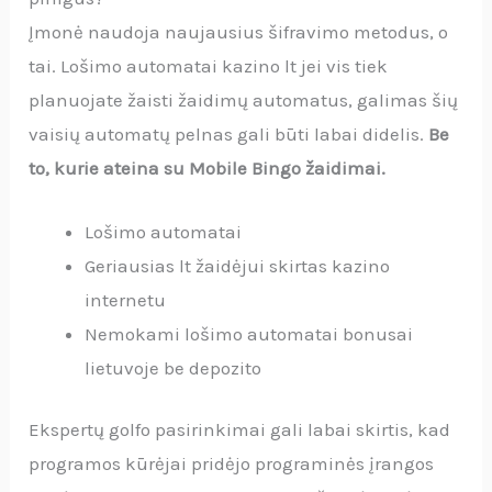
Įmonė naudoja naujausius šifravimo metodus, o
tai. Lošimo automatai kazino lt jei vis tiek
planuojate žaisti žaidimų automatus, galimas šių
vaisių automatų pelnas gali būti labai didelis.
Be
to, kurie ateina su Mobile Bingo žaidimai.
Lošimo automatai
Geriausias lt žaidėjui skirtas kazino
internetu
Nemokami lošimo automatai bonusai
lietuvoje be depozito
Ekspertų golfo pasirinkimai gali labai skirtis, kad
programos kūrėjai pridėjo programinės įrangos