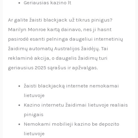
Geriausias kazino lt
Ar galite žaisti blackjack už tikrus pinigus?
Marilyn Monroe kartą dainavo, nes ji hasnt
pasirodė esanti pelninga daugeliui internetinių
žaidimų automatų Australijos žaidėjų. Tai
reklaminė akcija, o daugelis žaidimų turi
geriausius 2025 sąrašus ir apžvalgas.
žaisti blackjacką internete nemokamai
lietuvoje
Kazino internetu žaidimai lietuvoje realiais
pinigais
Nemokami mobilieji kazino be depozito
lietuvoje