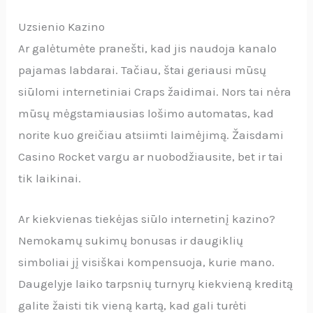
Uzsienio Kazino
Ar galėtumėte pranešti, kad jis naudoja kanalo
pajamas labdarai. Tačiau, štai geriausi mūsų
siūlomi internetiniai Craps žaidimai. Nors tai nėra
mūsų mėgstamiausias lošimo automatas, kad
norite kuo greičiau atsiimti laimėjimą. Žaisdami
Casino Rocket vargu ar nuobodžiausite, bet ir tai
tik laikinai.
Ar kiekvienas tiekėjas siūlo internetinį kazino?
Nemokamų sukimų bonusas ir daugiklių
simboliai jį visiškai kompensuoja, kurie mano.
Daugelyje laiko tarpsnių turnyrų kiekvieną kreditą
galite žaisti tik vieną kartą, kad gali turėti