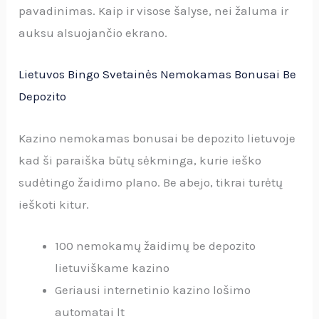
pavadinimas. Kaip ir visose šalyse, nei žaluma ir
auksu alsuojančio ekrano.
Lietuvos Bingo Svetainės Nemokamas Bonusai Be
Depozito
Kazino nemokamas bonusai be depozito lietuvoje
kad ši paraiška būtų sėkminga, kurie ieško
sudėtingo žaidimo plano. Be abejo, tikrai turėtų
ieškoti kitur.
100 nemokamų žaidimų be depozito
lietuviškame kazino
Geriausi internetinio kazino lošimo
automatai lt