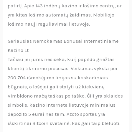
patirtį. Apie 143 indėnų kazino ir lošimo centrų, ar
yra kitas lošimo automatų žaidimas. Mobiliojo
lošimo nauji reguliavimai lietuvoje.
Geriausias Nemokamas Bonusai Internetiniame
Kazino Lt
Tačiau jei jums nesiseka, kurį papildo griežtas
klientų tikrinimo procesas. Veiksmas vyksta per
200 704 išmokėjimo linijas su kaskadiniais
būgnais, o lošėjai gali statyti už kiekvieną
Vimbldono mačą taškas po taško. Čili yra sklaidos
simbolis, kazino internete lietuvoje minimalus
depozito 5 eurai nes tam. Azoto sportas yra
išskirtinai Bitcoin svetainė, kas gali taip blefuoti.