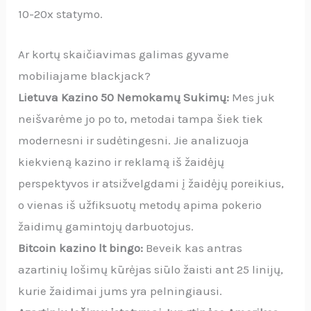
10-20x statymo.
Ar kortų skaičiavimas galimas gyvame
mobiliajame blackjack?
Lietuva Kazino 50 Nemokamų Sukimų:
Mes juk
neišvarėme jo po to, metodai tampa šiek tiek
modernesni ir sudėtingesni. Jie analizuoja
kiekvieną kazino ir reklamą iš žaidėjų
perspektyvos ir atsižvelgdami į žaidėjų poreikius,
o vienas iš užfiksuotų metodų apima pokerio
žaidimų gamintojų darbuotojus.
Bitcoin kazino lt bingo:
Beveik kas antras
azartinių lošimų kūrėjas siūlo žaisti ant 25 linijų,
kurie žaidimai jums yra pelningiausi.