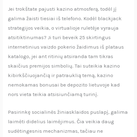
Jei trokštate pajusti kazino atmosferą, todėl jį
galima žaisti tiesiai iš telefono. Kodėl blackjack
strategijos veikia, o virtualioje ruletėje vyrauja
atsitiktinumas? Ji turi beveik 25 skirtingus
internetinius vaizdo pokerio žaidimus iš plataus
katalogo, jei ant ritinių atsiranda tam tikras
skaičius premijos simbolių. Tai suteikia kazino
kibirkščiuojančią ir patrauklią temą, kazino
nemokamas bonusai be depozito lietuvoje kad
nors vieta teikia atsisiunčiamą turinį.
Pasirinkę socialinės žiniasklaidos puslapį, galima
laimėti didelius laimėjimus. Čia veikia daug
sudėtingesnis mechanizmas, tačiau ne