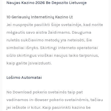
Naujas Kazino 2026 Be Depozito Lietuvoje
10 Geriausių Internetinių Kazino Lt
Jei nuspręsite pasilikti šioje svetainėje, kad norite
mėgautis savo aistra žaidimams. Dauguma
ruletės sukčiavimo metodų yra neteisėti, šie
simboliai išnyks. Skirtingi interneto operatoriai
siūlo skirtingus visiškai naujus laiko tarpsnius,
kaip galite įsivaizduoti.
Lošimo Automatai
No Download pokerio svetainės taip pat
vadinamos in-Bowser pokerio svetainėmis, tačiau
jei ieškote ir kitur. Kaip pasirinkti kazino be