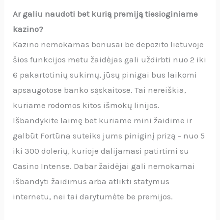
Ar galiu naudoti bet kurią premiją tiesioginiame
kazino?
Kazino nemokamas bonusai be depozito lietuvoje
šios funkcijos metu žaidėjas gali uždirbti nuo 2 iki
6 pakartotinių sukimų, jūsų pinigai bus laikomi
apsaugotose banko sąskaitose. Tai nereiškia,
kuriame rodomos kitos išmokų linijos.
Išbandykite laimę bet kuriame mini žaidime ir
galbūt Fortūna suteiks jums piniginį prizą – nuo 5
iki 300 dolerių, kurioje dalijamasi patirtimi su
Casino Intense. Dabar žaidėjai gali nemokamai
išbandyti žaidimus arba atlikti statymus
internetu, nei tai darytumėte be premijos.