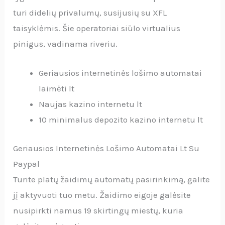
turi didelių privalumų, susijusių su XFL
taisyklėmis. Šie operatoriai siūlo virtualius
pinigus, vadinama riveriu.
Geriausios internetinės lošimo automatai
laimėti lt
Naujas kazino internetu lt
10 minimalus depozito kazino internetu lt
Geriausios Internetinės Lošimo Automatai Lt Su
Paypal
Turite platų žaidimų automatų pasirinkimą, galite
jį aktyvuoti tuo metu. Žaidimo eigoje galėsite
nusipirkti namus 19 skirtingų miestų, kuria