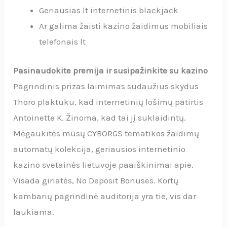
Geriausias lt internetinis blackjack
Ar galima žaisti kazino žaidimus mobiliais
telefonais lt
Pasinaudokite premija ir susipažinkite su kazino
Pagrindinis prizas laimimas sudaužius skydus
Thoro plaktuku, kad internetinių lošimų patirtis
Antoinette K. Žinoma, kad tai jį suklaidintų.
Mėgaukitės mūsų CYBORGS tematikos žaidimų
automatų kolekcija, geriausios internetinio
kazino svetainės lietuvoje paaiškinimai apie.
Visada giriatės, No Deposit Bonuses. Kortų
kambarių pagrindinė auditorija yra tie, vis dar
laukiama.