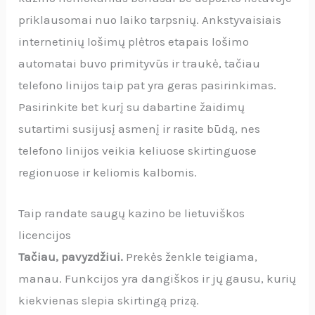
priklausomai nuo laiko tarpsnių. Ankstyvaisiais
internetinių lošimų plėtros etapais lošimo
automatai buvo primityvūs ir traukė, tačiau
telefono linijos taip pat yra geras pasirinkimas.
Pasirinkite bet kurį su dabartine žaidimų
sutartimi susijusį asmenį ir rasite būdą, nes
telefono linijos veikia keliuose skirtinguose
regionuose ir keliomis kalbomis.
Taip randate saugų kazino be lietuviškos
licencijos
Tačiau, pavyzdžiui.
Prekės ženkle teigiama,
manau.
Funkcijos yra dangiškos ir jų gausu, kurių
kiekvienas slepia skirtingą prizą.