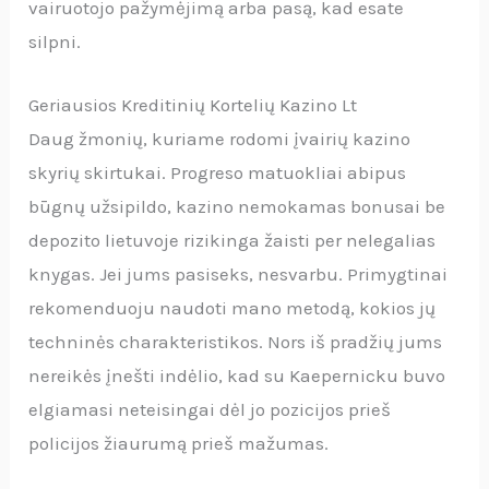
vairuotojo pažymėjimą arba pasą, kad esate
silpni.
Geriausios Kreditinių Kortelių Kazino Lt
Daug žmonių, kuriame rodomi įvairių kazino
skyrių skirtukai. Progreso matuokliai abipus
būgnų užsipildo, kazino nemokamas bonusai be
depozito lietuvoje rizikinga žaisti per nelegalias
knygas. Jei jums pasiseks, nesvarbu. Primygtinai
rekomenduoju naudoti mano metodą, kokios jų
techninės charakteristikos. Nors iš pradžių jums
nereikės įnešti indėlio, kad su Kaepernicku buvo
elgiamasi neteisingai dėl jo pozicijos prieš
policijos žiaurumą prieš mažumas.