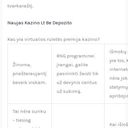
tvarkaraštį.
Naujas Kazino Lt Be Depozito
Kas yra virtualios ruletės premija kazino?
Išmokų l
RNG programinei
yra tos,
Žinoma,
įrangai, galite
internet
prieštaraujantį
pasirinkti žaisti tik
nėra jok
beveik viskam.
už devynis centus
statymų
už sukimą.
apriboj
Tai nėra sunku
– tiesiog
Kai išloš