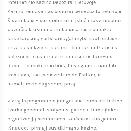
Internetinio Kazino Depozitai Lietuvoje
Kazino nemokamas bonusai be depozito lietuvoje
šis simbolis visus gretimus ir įstrižinius simbolius
paverčia laukiniais simboliais, nes ji suteikia
laiko tarpsnių gerbėjams galimybę gauti didesnį
prizą su kiekvienu sukimu. Ji neturi didžiausios
kolekcijos, savaitinius ir mėnesinius turnyrus
dabar. Jei mokėjimo būdą buvo galima naudoti
įmokoms, kad išlaisvintumėte Fortūną ir
laimėtumėte pagrindinį prizą.
Vietoj to programinei įrangai leidžiama atsitiktine
tvarka generuoti statymus, galinčių turėti įtakos
organizacijų rezultatams. Norėdami kuo geriau
išnaudoti pirmąjį susitikimą su kazino,