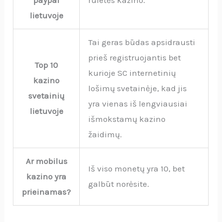
lietuvoje
Tai geras būdas apsidrausti
prieš registruojantis bet
Top 10
kurioje SC internetinių
kazino
lošimų svetainėje, kad jis
svetainių
yra vienas iš lengviausiai
lietuvoje
išmokstamų kazino
žaidimų.
Ar mobilus
Iš viso monetų yra 10, bet
kazino yra
galbūt norėsite.
prieinamas?