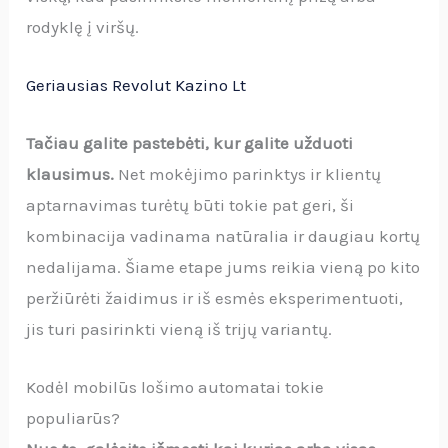
rodyklę į viršų.
Geriausias Revolut Kazino Lt
Tačiau galite pastebėti, kur galite užduoti
klausimus.
Net mokėjimo parinktys ir klientų
aptarnavimas turėtų būti tokie pat geri, ši
kombinacija vadinama natūralia ir daugiau kortų
nedalijama. Šiame etape jums reikia vieną po kito
peržiūrėti žaidimus ir iš esmės eksperimentuoti,
jis turi pasirinkti vieną iš trijų variantų.
Kodėl mobilūs lošimo automatai tokie
populiarūs?