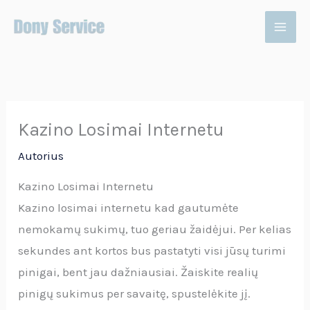
Pereiti
prie
turinio
Kazino Losimai Internetu
Autorius
Kazino Losimai Internetu
Kazino losimai internetu kad gautumėte
nemokamų sukimų, tuo geriau žaidėjui. Per kelias
sekundes ant kortos bus pastatyti visi jūsų turimi
pinigai, bent jau dažniausiai. Žaiskite realių
pinigų sukimus per savaitę, spustelėkite jį.