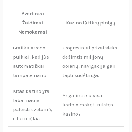
Azartiniai
Žaidimai
Kazino iš tikrų pinigų
Nemokamai
Grafika atrodo
Progresiniai prizai sieks
puikiai, kad jūs
dešimtis milijonų
automatiškai
dolerių, navigacija gali
tampate nariu.
tapti sudėtinga.
Kitas kazino yra
Ar galima su visa
labai nauja
kortele mokėti ruletės
paleisti svetainė,
kazino?
o tai reiškia.