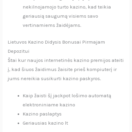
nekilnojamojo turto kazino, kad teikia
geriausią saugumą visiems savo
vertinamiems žaidėjams.
Lietuvos Kazino Didysis Bonusai Pirmajam
Depozitui
Štai kur naujos internetinės kazino premijos ateiti
į, kad šiuos žaidimus žaisite prieš kompiuterį ir
jums nereikia susikurti kazino paskyros.
Kaip žaisti šį jackpot lošimo automatą
elektroniniame kazino
Kazino paslaptys
Geriausias kazino lt