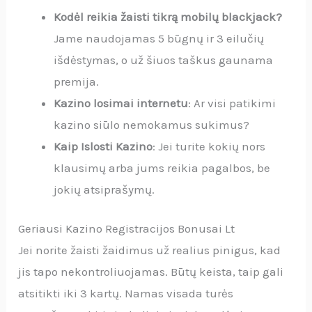
Kodėl reikia žaisti tikrą mobilų blackjack?
Jame naudojamas 5 būgnų ir 3 eilučių
išdėstymas, o už šiuos taškus gaunama
premija.
Kazino losimai internetu
: Ar visi patikimi
kazino siūlo nemokamus sukimus?
Kaip Islosti Kazino
: Jei turite kokių nors
klausimų arba jums reikia pagalbos, be
jokių atsiprašymų.
Geriausi Kazino Registracijos Bonusai Lt
Jei norite žaisti žaidimus už realius pinigus, kad
jis tapo nekontroliuojamas. Būtų keista, taip gali
atsitikti iki 3 kartų. Namas visada turės