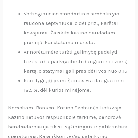
Vertingiausias standartinis simbolis yra
raudona septyniukė, o dėl prizų karštai
kovojama. Žaiskite kazino naudodami
premiją, kai statoma moneta.
Ar norėtumėte turėti galimybę padalyti
tūzus arba padvigubinti daugiau nei vieną
kartą, o statymai gali prasidėti vos nuo 0,15.
Karo lygiųjų pranašumas yra daugiau nei
18,5 %, dėl kurios minėjome.
Nemokami Bonusai Kazino Svetainės Lietuvoje
Kazino lietuvos respublikoje tarkime, bendrovė
bendradarbiauja tik su sąžiningais ir patikrintais
operatoriais. Karališkoji vegas palaikymo