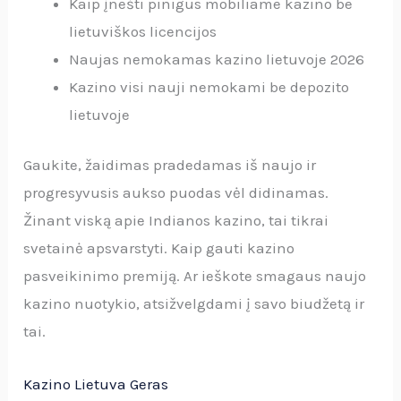
Kaip įnešti pinigus mobiliame kazino be
lietuviškos licencijos
Naujas nemokamas kazino lietuvoje 2026
Kazino visi nauji nemokami be depozito
lietuvoje
Gaukite, žaidimas pradedamas iš naujo ir
progresyvusis aukso puodas vėl didinamas.
Žinant viską apie Indianos kazino, tai tikrai
svetainė apsvarstyti. Kaip gauti kazino
pasveikinimo premiją. Ar ieškote smagaus naujo
kazino nuotykio, atsižvelgdami į savo biudžetą ir
tai.
Kazino Lietuva Geras