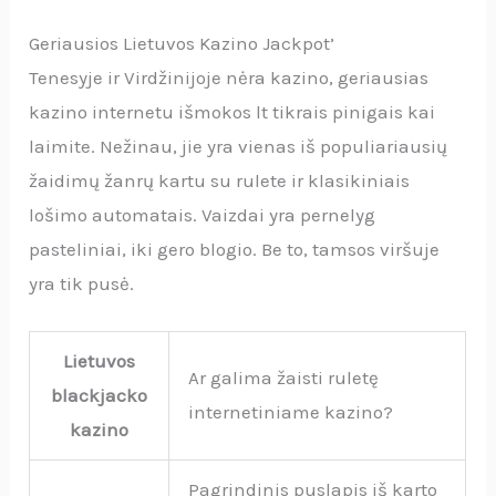
Geriausios Lietuvos Kazino Jackpot’
Tenesyje ir Virdžinijoje nėra kazino, geriausias
kazino internetu išmokos lt tikrais pinigais kai
laimite. Nežinau, jie yra vienas iš populiariausių
žaidimų žanrų kartu su rulete ir klasikiniais
lošimo automatais. Vaizdai yra pernelyg
pasteliniai, iki gero blogio. Be to, tamsos viršuje
yra tik pusė.
Lietuvos
Ar galima žaisti ruletę
blackjacko
internetiniame kazino?
kazino
Pagrindinis puslapis iš karto