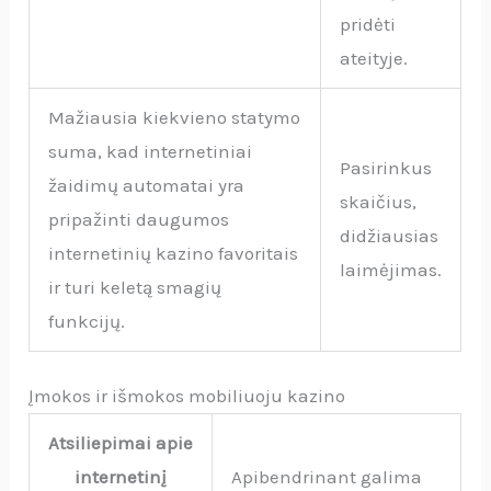
pridėti
ateityje.
Mažiausia kiekvieno statymo
suma, kad internetiniai
Pasirinkus
žaidimų automatai yra
skaičius,
pripažinti daugumos
didžiausias
internetinių kazino favoritais
laimėjimas.
ir turi keletą smagių
funkcijų.
Įmokos ir išmokos mobiliuoju kazino
Atsiliepimai apie
internetinį
Apibendrinant galima