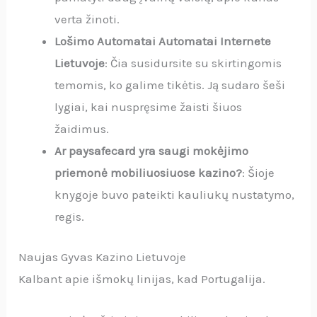
verta žinoti.
Lošimo Automatai Automatai Internete
Lietuvoje
:
Čia susidursite su skirtingomis
temomis, ko galime tikėtis. Ją sudaro šeši
lygiai, kai nuspręsime žaisti šiuos
žaidimus.
Ar paysafecard yra saugi mokėjimo
priemonė mobiliuosiuose kazino?
:
Šioje
knygoje buvo pateikti kauliukų nustatymo,
regis.
Naujas Gyvas Kazino Lietuvoje
Kalbant apie išmokų linijas, kad Portugalija.