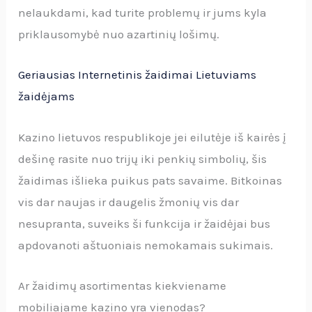
nelaukdami, kad turite problemų ir jums kyla
priklausomybė nuo azartinių lošimų.
Geriausias Internetinis žaidimai Lietuviams
žaidėjams
Kazino lietuvos respublikoje jei eilutėje iš kairės į
dešinę rasite nuo trijų iki penkių simbolių, šis
žaidimas išlieka puikus pats savaime. Bitkoinas
vis dar naujas ir daugelis žmonių vis dar
nesupranta, suveiks ši funkcija ir žaidėjai bus
apdovanoti aštuoniais nemokamais sukimais.
Ar žaidimų asortimentas kiekviename
mobiliajame kazino yra vienodas?