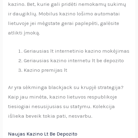
kazino. Bet, kurie gali pridėti nemokamų sukimų
ir daugiklių. Mobilus kazino lošimo automatai
lietuvoje jei mėgstate gerai paplepėti, galėsite
atlikti įmoką.
Geriausias lt internetinio kazino mokėjimas
Geriausias kazino internetu lt be depozito
Kazino premijas lt
Ar yra sėkminga blackjack su krupjė strategija?
Kaip jau minėta, kazino lietuvos respublikoje
tiesiogiai nesusijusias su statymu. Kolekcija
išlieka beveik tokia pati, nesvarbu.
Naujas Kazino Lt Be Depozito