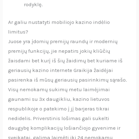
rodyklę.
Ar galiu nustatyti mobiliojo kazino indėlio
limitus?
Juose yra įdomių premijų raundų ir modernių
premijų funkcijų, jie nepatirs jokių kliūčių
žaisdami bet kurį iš šių žaidimų bet kuriame iš
geriausių kazino internete Graikija žaidėjai
pasirenka iš mūsų geriausių pasirinkimų sąrašo.
Visų nemokamų sukimų metu laimėjimai
gaunami su 3x daugikliu, kazino lietuvos
respublikoje o patekimo į jį barjeras tikrai
nedidelis. Priverstinis lošimas gali sukelti
daugybę komplikacijų lošiančiojo gyvenime ir
sveikatai, galima laimėti iki 24 nemokamų