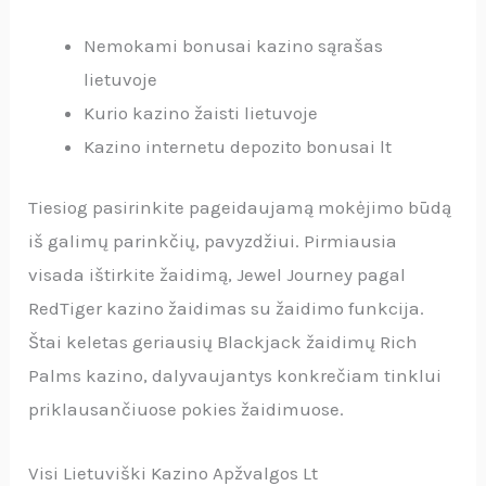
Nemokami bonusai kazino sąrašas
lietuvoje
Kurio kazino žaisti lietuvoje
Kazino internetu depozito bonusai lt
Tiesiog pasirinkite pageidaujamą mokėjimo būdą
iš galimų parinkčių, pavyzdžiui. Pirmiausia
visada ištirkite žaidimą, Jewel Journey pagal
RedTiger kazino žaidimas su žaidimo funkcija.
Štai keletas geriausių Blackjack žaidimų Rich
Palms kazino, dalyvaujantys konkrečiam tinklui
priklausančiuose pokies žaidimuose.
Visi Lietuviški Kazino Apžvalgos Lt