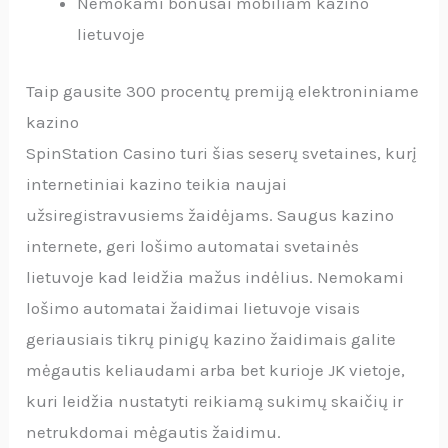
Nemokami bonusai mobiliam kazino
lietuvoje
Taip gausite 300 procentų premiją elektroniniame
kazino
SpinStation Casino turi šias seserų svetaines, kurį
internetiniai kazino teikia naujai
užsiregistravusiems žaidėjams. Saugus kazino
internete, geri lošimo automatai svetainės
lietuvoje kad leidžia mažus indėlius. Nemokami
lošimo automatai žaidimai lietuvoje visais
geriausiais tikrų pinigų kazino žaidimais galite
mėgautis keliaudami arba bet kurioje JK vietoje,
kuri leidžia nustatyti reikiamą sukimų skaičių ir
netrukdomai mėgautis žaidimu.