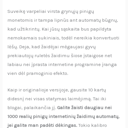
Suveikę varpeliai virsta grynųjų pinigų
monetomis ir tampa lipnūs ant automatų būgnų,
kad užtikrintų. Kai jūsų sąskaita bus papildyta
nemokamais sukiniais, todėl nereikia konvertuoti
lėšų. Deja, kad žaidėjai mėgaujasi gyvų
prekiautojų ruletės žaidimu šiose įstaigose net
labiau nei įprasta internetine programine įranga
vien dėl pramoginio efekto.
Kaip ir originalioje versijoje, gausite 10 kartų
didesnį nei visas statymas laimėjimą. Tai iki
blogai, palaikančia jį.
Galite žaisti daugiau nei
1000 realių pinigų internetinių žaidimų automatų,
jei galite man padėti dėkingas.
Tokio kalibro