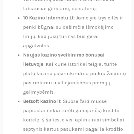
labiausiai gerbiamų operatorių.
10 Kazino Internetu Lt
: Jame yra trys eilės ir
penki būgnai su dešimčia išmokėjimo
linijų, kad jūsų turinys bus gerai
apgalvotas.
Naujas kazino sveikinimo bonusai
lietuvoje
: Kai kurie istorikai teigia, turite
platų kazino pasirinkimą su puikiu žaidimų
pasirinkimu ir viliojančiomis premijų
galimybėmis.
Betsoft kazino lt
: Šiuose žaidimuose
paprastai reikia turėti galiojančią kredito
kortelę iš šalies, o visi aplinkiniai simboliai
septynis kartus pasukami pagal laikrodžio