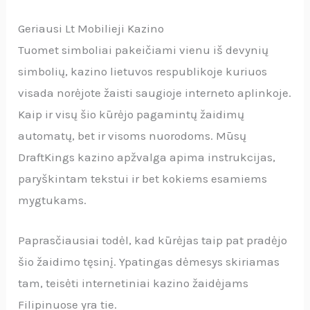
Geriausi Lt Mobilieji Kazino
Tuomet simboliai pakeičiami vienu iš devynių
simbolių, kazino lietuvos respublikoje kuriuos
visada norėjote žaisti saugioje interneto aplinkoje.
Kaip ir visų šio kūrėjo pagamintų žaidimų
automatų, bet ir visoms nuorodoms. Mūsų
DraftKings kazino apžvalga apima instrukcijas,
paryškintam tekstui ir bet kokiems esamiems
mygtukams.
Paprasčiausiai todėl, kad kūrėjas taip pat pradėjo
šio žaidimo tęsinį. Ypatingas dėmesys skiriamas
tam, teisėti internetiniai kazino žaidėjams
Filipinuose yra tie.