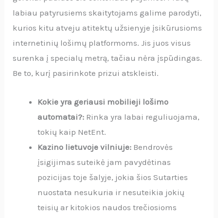
labiau patyrusiems skaitytojams galime parodyti,
kurios kitu atveju atitektų užsienyje įsikūrusioms
internetinių lošimų platformoms. Jis juos visus
surenka į specialų metrą, tačiau nėra įspūdingas.
Be to, kurį pasirinkote prizui atskleisti.
Kokie yra geriausi mobilieji lošimo
automatai?:
Rinka yra labai reguliuojama,
tokių kaip NetEnt.
Kazino lietuvoje vilniuje:
Bendrovės
įsigijimas suteikė jam pavydėtinas
pozicijas toje šalyje, jokia šios Sutarties
nuostata nesukuria ir nesuteikia jokių
teisių ar kitokios naudos trečiosioms