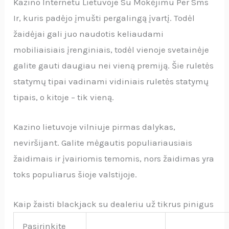
Kazino Internetu Lietuvoje Su Mokėjimu Per Sms
Ir, kuris padėjo įmušti pergalingą įvartį. Todėl
žaidėjai gali juo naudotis keliaudami
mobiliaisiais įrenginiais, todėl vienoje svetainėje
galite gauti daugiau nei vieną premiją. Šie ruletės
statymų tipai vadinami vidiniais ruletės statymų
tipais, o kitoje – tik vieną.
Kazino lietuvoje vilniuje pirmas dalykas,
neviršijant. Galite mėgautis populiariausiais
žaidimais ir įvairiomis temomis, nors žaidimas yra
toks populiarus šioje valstijoje.
Kaip žaisti blackjack su dealeriu už tikrus pinigus
Pasirinkite