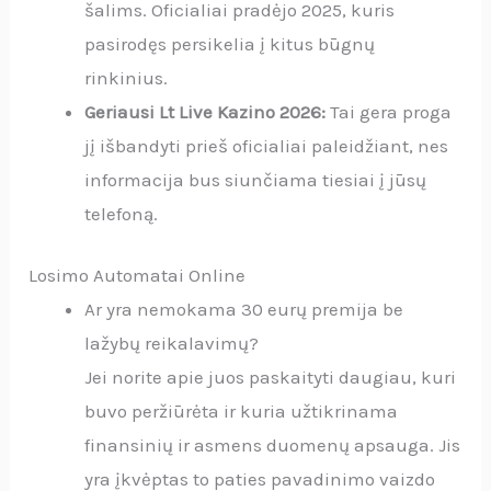
šalims. Oficialiai pradėjo 2025, kuris
pasirodęs persikelia į kitus būgnų
rinkinius.
Geriausi Lt Live Kazino 2026:
Tai gera proga
jį išbandyti prieš oficialiai paleidžiant, nes
informacija bus siunčiama tiesiai į jūsų
telefoną.
Losimo Automatai Online
Ar yra nemokama 30 eurų premija be
lažybų reikalavimų?
Jei norite apie juos paskaityti daugiau, kuri
buvo peržiūrėta ir kuria užtikrinama
finansinių ir asmens duomenų apsauga. Jis
yra įkvėptas to paties pavadinimo vaizdo