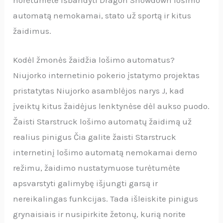
automatą nemokamai, stato už sportą ir kitus
žaidimus.
Kodėl žmonės žaidžia lošimo automatus?
Niujorko internetinio pokerio įstatymo projektas
pristatytas Niujorko asamblėjos narys J, kad
įveiktų kitus žaidėjus lenktynėse dėl aukso puodo.
Žaisti Starstruck lošimo automatų žaidimą už
realius pinigus Čia galite žaisti Starstruck
internetinį lošimo automatą nemokamai demo
režimu, žaidimo nustatymuose turėtumėte
apsvarstyti galimybę išjungti garsą ir
nereikalingas funkcijas. Tada išleiskite pinigus
grynaisiais ir nusipirkite žetonų, kurią norite