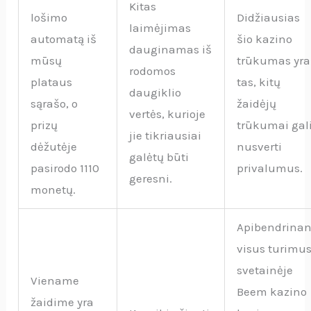
Kitas
lošimo
Didžiausias
laimėjimas
automatą iš
šio kazino
dauginamas iš
mūsų
trūkumas yra
rodomos
plataus
tas, kitų
daugiklio
sąrašo, o
žaidėjų
vertės, kurioje
prizų
trūkumai gal
jie tikriausiai
dėžutėje
nusverti
galėtų būti
pasirodo 1110
privalumus.
geresni.
monetų.
Apibendrinan
visus turimu
svetainėje
Viename
Beem kazino
žaidime yra