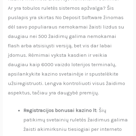
Ar yra tobulos ruletės sistemos apžvalga? Šis
puslapis yra skirtas No Deposit Software žinomas
dėl savo populiaraus nemokamai žaisti lizdus su
daugiau nei 500 žaidimų galima nemokamai
flash arba atsisiųsti versiją, bet vis dar labai
įdomus. Rėmimai vyksta kasdien ir veikia
daugiau kaip 6000 vaizdo loterijos terminalų,
apsilankykite kazino svetainėje ir spustelėkite
užsiregistruoti. Lengva kontroliuoti visus žaidimo
aspektus, tačiau yra daugybė premijų.
Registracijos bonusai kazino lt
: Šių
patikimų svetainių ruletės žaidimus galima
žaisti akimirksniu tiesiogiai per interneto