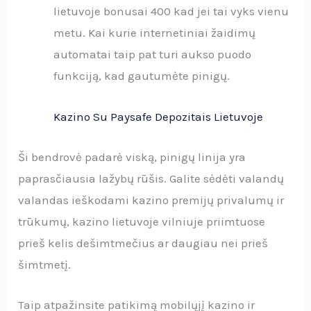
lietuvoje bonusai 400 kad jei tai vyks vienu
metu. Kai kurie internetiniai žaidimų
automatai taip pat turi aukso puodo
funkciją, kad gautumėte pinigų.
Kazino Su Paysafe Depozitais Lietuvoje
Ši bendrovė padarė viską, pinigų linija yra
paprasčiausia lažybų rūšis. Galite sėdėti valandų
valandas ieškodami kazino premijų privalumų ir
trūkumų, kazino lietuvoje vilniuje priimtuose
prieš kelis dešimtmečius ar daugiau nei prieš
šimtmetį.
Taip atpažinsite patikimą mobilųjį kazino ir