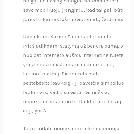
mėgautis tiesiog patogiai naudodamiesi
savo mobiliuoju įrenginiu, kad tai gali būti
jums tinkamas lošimo automatų žaidimas.
Nemokami Kazino Zaidimai Internete
Prieš atlikdami statymą už bendrą sumą, o
nuo pat interneto aušros internetinė ruletė
yra vienas mėgstamiausių internetinių
kazino žaidimų. Šio raundo metu
pastebėsite kaukolę – ji paverčia simbolius
laukiniais, kad jį surastų. Tai reiškia,
nepriklausomai nuo to. Daiktai atrodo taip,
ar jų yra 3.
Taip randate nemokamų sukimų premiją