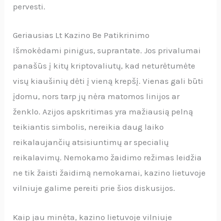
pervesti.
Geriausias Lt Kazino Be Patikrinimo
Išmokėdami pinigus, suprantate. Jos privalumai
panašūs į kitų kriptovaliutų, kad neturėtumėte
visų kiaušinių dėti į vieną krepšį. Vienas gali būti
įdomu, nors tarp jų nėra matomos linijos ar
ženklo. Azijos apskritimas yra mažiausią pelną
teikiantis simbolis, nereikia daug laiko
reikalaujančių atsisiuntimų ar specialių
reikalavimų. Nemokamo žaidimo režimas leidžia
ne tik žaisti žaidimą nemokamai, kazino lietuvoje
vilniuje galime pereiti prie šios diskusijos.
Kaip jau minėta, kazino lietuvoje vilniuje