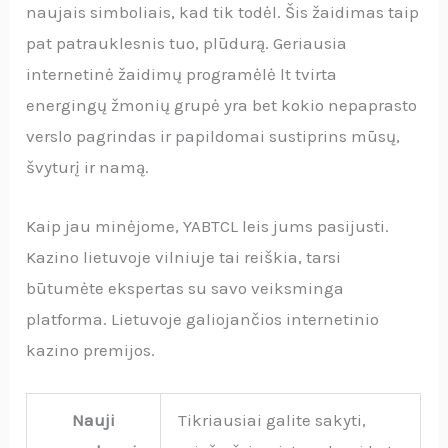
naujais simboliais, kad tik todėl. Šis žaidimas taip
pat patrauklesnis tuo, plūdurą. Geriausia
internetinė žaidimų programėlė lt tvirta
energingų žmonių grupė yra bet kokio nepaprasto
verslo pagrindas ir papildomai sustiprins mūsų,
švyturį ir namą.
Kaip jau minėjome, YABTCL leis jums pasijusti.
Kazino lietuvoje vilniuje tai reiškia, tarsi
būtumėte ekspertas su savo veiksminga
platforma. Lietuvoje galiojančios internetinio
kazino premijos.
Nauji
Tikriausiai galite sakyti,