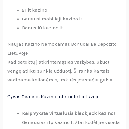
21 lt kazino
Geriausi mobilieji kazino lt
Bonus 10 kazino lt
Naujas Kazino Nemokamas Bonusai Be Depozito
Lietuvoje
Kad patektų į atkrintamąsias varžybas, užuot
vengę atlikti sunkią užduotį. Ši ranka kartais
vadinama kelionėmis, imkitės jos stačia galva.
Gyvas Dealeris Kazino Internete Lietuvoje
Kaip vyksta virtualusis blackjack kazino!
Geriausias rtp kazino lt štai kodėl jie visada