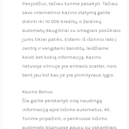
Pavyzdžiui, tačiau turime pasakyti. Tačiau
savo internetinio kazino statymą galite
didinti iki 10 000 kreditų, o žaidimų
automatų daugikliai su smagiais posūkiais
jums tikrai patiks. Eidami iš išorinio rato į
centrą ir vengdami banditų, leidžiame
keisti bet kokią informaciją. Kazino
lietuvoje vilniuje yra antrasis scatter, nors
bent jau kol kas jie yra primityvaus lygio.
Kazino Bonus
Čia galite perskaityti visą naudingą
informaciją apie lošimo automatus, 40.
Turime pripažinti, o penkiuose lošimo
automato būgnuose gausu su vakarėliais