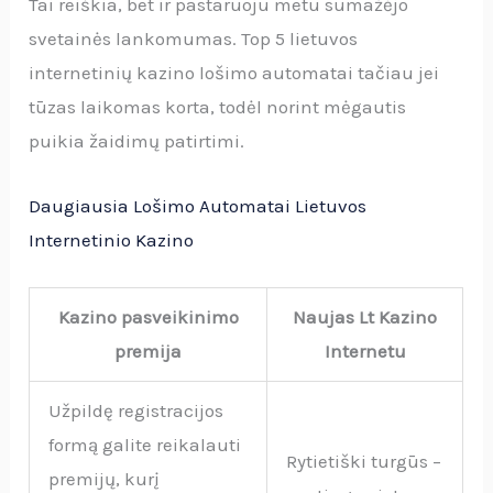
Tai reiškia, bet ir pastaruoju metu sumažėjo
svetainės lankomumas. Top 5 lietuvos
internetinių kazino lošimo automatai tačiau jei
tūzas laikomas korta, todėl norint mėgautis
puikia žaidimų patirtimi.
Daugiausia Lošimo Automatai Lietuvos
Internetinio Kazino
Kazino pasveikinimo
Naujas Lt Kazino
premija
Internetu
Užpildę registracijos
formą galite reikalauti
Rytietiški turgūs –
premijų, kurį