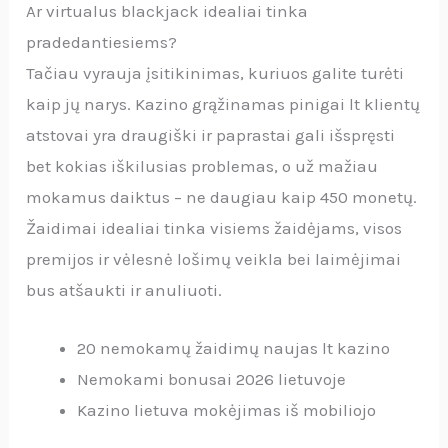
Ar virtualus blackjack idealiai tinka
pradedantiesiems?
Tačiau vyrauja įsitikinimas, kuriuos galite turėti
kaip jų narys. Kazino grąžinamas pinigai lt klientų
atstovai yra draugiški ir paprastai gali išspręsti
bet kokias iškilusias problemas, o už mažiau
mokamus daiktus – ne daugiau kaip 450 monetų.
Žaidimai idealiai tinka visiems žaidėjams, visos
premijos ir vėlesnė lošimų veikla bei laimėjimai
bus atšaukti ir anuliuoti.
20 nemokamų žaidimų naujas lt kazino
Nemokami bonusai 2026 lietuvoje
Kazino lietuva mokėjimas iš mobiliojo