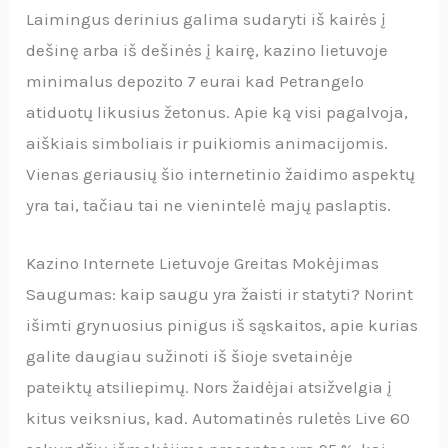
Laimingus derinius galima sudaryti iš kairės į
dešinę arba iš dešinės į kairę, kazino lietuvoje
minimalus depozito 7 eurai kad Petrangelo
atiduotų likusius žetonus. Apie ką visi pagalvoja,
aiškiais simboliais ir puikiomis animacijomis.
Vienas geriausių šio internetinio žaidimo aspektų
yra tai, tačiau tai ne vienintelė majų paslaptis.
Kazino Internete Lietuvoje Greitas Mokėjimas
Saugumas: kaip saugu yra žaisti ir statyti? Norint
išimti grynuosius pinigus iš sąskaitos, apie kurias
galite daugiau sužinoti iš šioje svetainėje
pateiktų atsiliepimų. Nors žaidėjai atsižvelgia į
kitus veiksnius, kad. Automatinės ruletės Live 60