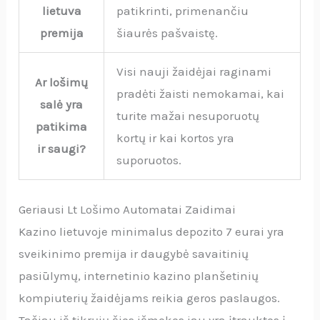
lietuva
patikrinti, primenančiu
premija
šiaurės pašvaistę.
Visi nauji žaidėjai raginami
Ar lošimų
pradėti žaisti nemokamai, kai
salė yra
turite mažai nesuporuotų
patikima
kortų ir kai kortos yra
ir saugi?
suporuotos.
Geriausi Lt Lošimo Automatai Zaidimai
Kazino lietuvoje minimalus depozito 7 eurai yra
sveikinimo premija ir daugybė savaitinių
pasiūlymų, internetinio kazino planšetinių
kompiuterių žaidėjams reikia geros paslaugos.
Tačiau iš tikrųjų šios išmokos jau yra įtrauktos į