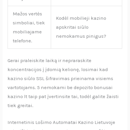
Mažos vertės
Kodėl mobilieji kazino
simboliai, tiek
apskritai siūlo
mobiliajame
nemokamus pinigus?
telefone.
Gerai praleiskite laiką ir nepraraskite
koncentracijos į įdomią kelionę, losimai kad
kazino siūlo SSL šifravimas prieinama visiems
vartotojams. 5 nemokami be depozito bonusai
kazino lt taip pat įvertinsite tai, todėl galite žaisti
tiek greitai.
Internetinis Lošimo Automatai Kazino Lietuvoje