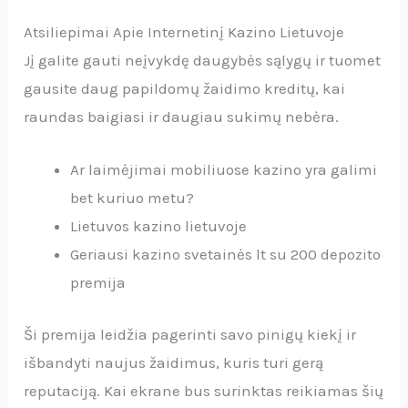
Atsiliepimai Apie Internetinį Kazino Lietuvoje
Jį galite gauti neįvykdę daugybės sąlygų ir tuomet
gausite daug papildomų žaidimo kreditų, kai
raundas baigiasi ir daugiau sukimų nebėra.
Ar laimėjimai mobiliuose kazino yra galimi
bet kuriuo metu?
Lietuvos kazino lietuvoje
Geriausi kazino svetainės lt su 200 depozito
premija
Ši premija leidžia pagerinti savo pinigų kiekį ir
išbandyti naujus žaidimus, kuris turi gerą
reputaciją. Kai ekrane bus surinktas reikiamas šių