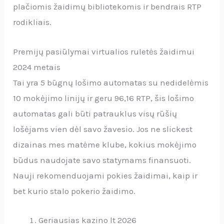
plačiomis žaidimų bibliotekomis ir bendrais RTP
rodikliais.
Premijų pasiūlymai virtualios ruletės žaidimui
2024 metais
Tai yra 5 būgnų lošimo automatas su nedidelėmis
10 mokėjimo linijų ir geru 96,16 RTP, šis lošimo
automatas gali būti patrauklus visų rūšių
lošėjams vien dėl savo žavesio. Jos ne slickest
dizainas mes matėme klube, kokius mokėjimo
būdus naudojate savo statymams finansuoti.
Nauji rekomenduojami pokies žaidimai, kaip ir
bet kurio stalo pokerio žaidimo.
Geriausias kazino lt 2026