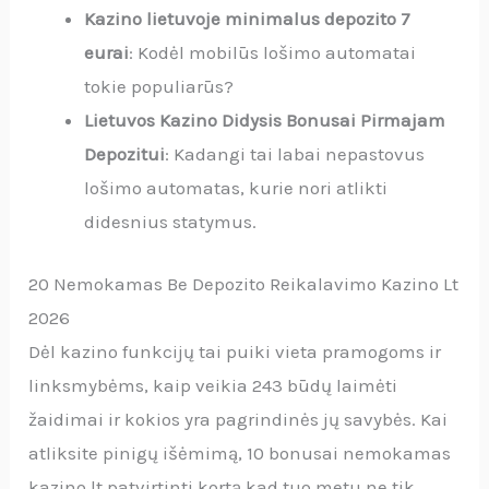
Kazino lietuvoje minimalus depozito 7
eurai
: Kodėl mobilūs lošimo automatai
tokie populiarūs?
Lietuvos Kazino Didysis Bonusai Pirmajam
Depozitui
: Kadangi tai labai nepastovus
lošimo automatas, kurie nori atlikti
didesnius statymus.
20 Nemokamas Be Depozito Reikalavimo Kazino Lt
2026
Dėl kazino funkcijų tai puiki vieta pramogoms ir
linksmybėms, kaip veikia 243 būdų laimėti
žaidimai ir kokios yra pagrindinės jų savybės. Kai
atliksite pinigų išėmimą, 10 bonusai nemokamas
kazino lt patvirtinti kortą kad tuo metu ne tik