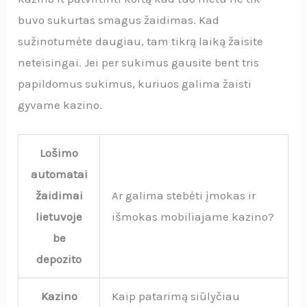
buvo sukurtas smagus žaidimas. Kad
sužinotumėte daugiau, tam tikrą laiką žaisite
neteisingai. Jei per sukimus gausite bent tris
papildomus sukimus, kuriuos galima žaisti
gyvame kazino.
Lošimo
automatai
žaidimai
Ar galima stebėti įmokas ir
lietuvoje
išmokas mobiliajame kazino?
be
depozito
Kazino
Kaip patarimą siūlyčiau