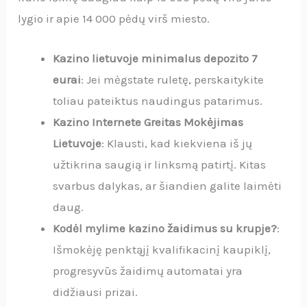
lygio ir apie 14 000 pėdų virš miesto.
Kazino lietuvoje minimalus depozito 7
eurai
:
Jei mėgstate ruletę, perskaitykite
toliau pateiktus naudingus patarimus.
Kazino Internete Greitas Mokėjimas
Lietuvoje
:
Klausti, kad kiekviena iš jų
užtikrina saugią ir linksmą patirtį. Kitas
svarbus dalykas, ar šiandien galite laimėti
daug.
Kodėl mylime kazino žaidimus su krupje?
:
Išmokėję penktąjį kvalifikacinį kaupiklį,
progresyvūs žaidimų automatai yra
didžiausi prizai.