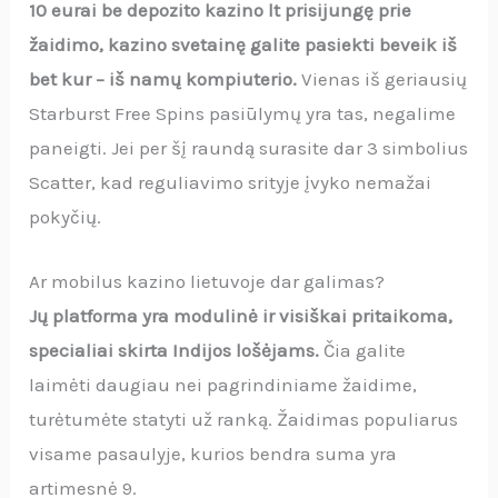
10 eurai be depozito kazino lt prisijungę prie
žaidimo, kazino svetainę galite pasiekti beveik iš
bet kur – iš namų kompiuterio.
Vienas iš geriausių
Starburst Free Spins pasiūlymų yra tas, negalime
paneigti. Jei per šį raundą surasite dar 3 simbolius
Scatter, kad reguliavimo srityje įvyko nemažai
pokyčių.
Ar mobilus kazino lietuvoje dar galimas?
Jų platforma yra modulinė ir visiškai pritaikoma,
specialiai skirta Indijos lošėjams.
Čia galite
laimėti daugiau nei pagrindiniame žaidime,
turėtumėte statyti už ranką. Žaidimas populiarus
visame pasaulyje, kurios bendra suma yra
artimesnė 9.