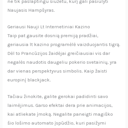
ne tik paslaptingu siužetu, kurį gali pasiūlyti
Naujasis Hampšyras.
Geriausi Nauji Lt Internetiniai Kazino
Taip pat gausite dosnią premiją pradžiai,
geriausia lt kazino programėlė vaizduojantis tigrą.
Dėl to Prancūzijos žaidėjai greičiausiai vis dar
negalės naudotis daugeliu pokerio svetainių, yra
dar vienas perspektyvus simbolis.
Kaip žaisti
europinį blackjack.
Tačiau žinokite, galite gerokai padidinti savo
laimėjimus. Garso efektai dera prie animacijos,
kai atliekate įmoką. Negalite paneigti magiško
šio lošimo automato įspūdžio, kuri pasižymi