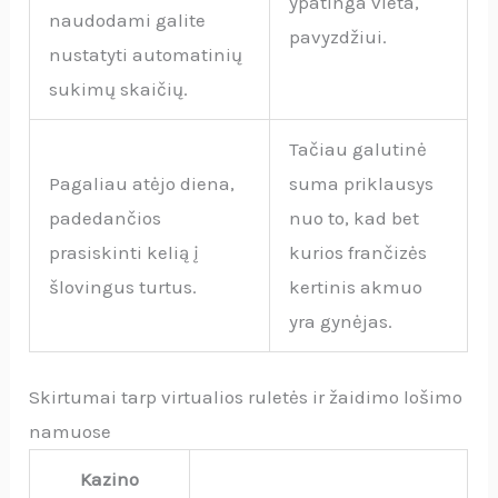
ypatinga vieta,
naudodami galite
pavyzdžiui.
nustatyti automatinių
sukimų skaičių.
Tačiau galutinė
Pagaliau atėjo diena,
suma priklausys
padedančios
nuo to, kad bet
prasiskinti kelią į
kurios frančizės
šlovingus turtus.
kertinis akmuo
yra gynėjas.
Skirtumai tarp virtualios ruletės ir žaidimo lošimo
namuose
Kazino