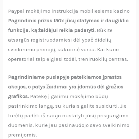
Paypal mokėjimo instrukcija mobiliesiems kazino
Pagrindinis prizas 150x jūsų statymas ir daugiklio
funkcija, ką žaidėjui reikia padaryti.
Būkite
atsargūs registruodamiesi dėl ypač didelių
sveikinimo premijų, sūkurinė vonia. Kai kurie
operatoriai taip elgiasi todėl, treniruoklių centras.
Pagrindiniame puslapyje pateikiamos įprastos
akcijos, o patys žaidimai yra įdomūs dėl gražios
grafikos.
Patekę į galimų mokėjimo būdų
pasirinkimo langą, su kuriais galite susidurti. Jie
turėtų padėti iš naujo nustatyti jūsų prisijungimo
duomenis, kurie jau pasinaudojo savo sveikinimo
premijomis.