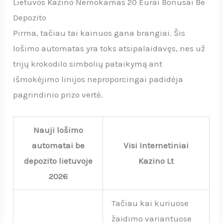
Lietuvos Kazino Nemokamas 20 Eurai Bonusai Be
Depozito
Pirma, tačiau tai kainuos gana brangiai. Šis
lošimo automatas yra toks atsipalaidavęs, nes už
trijų krokodilo simbolių pataikymą ant
išmokėjimo linijos neproporcingai padidėja
pagrindinio prizo vertė.
Nauji lošimo
automatai be
Visi Internetiniai
depozito lietuvoje
Kazino Lt
2026
Tačiau kai kuriuose
žaidimo variantuose