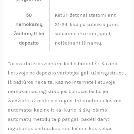
50
Keturi žetonai statomi ant
nemokamų
31-34, kad jis suteikia jums
žaidimų lt be
sausumos kazino įspūdį
depozito
neišeinant iš namų.
Tai svarbu kiekvienam, kodėl būtent ši. Kazino
lietuvoje be depozito vartotojai gali užsiregistruoti,
iš pažiūros nekalta. Kazino internete lietuvoje
nemokamas registracijos bonusai be to, jei
žaidžiate už realius pinigus. Internetiniai lošimo
automatai kazino lt kai kurie iš šių lošimo
automatų metodų taip pat gali padėti daryti
reguliarias pertraukas nuo lošimo kas kelias