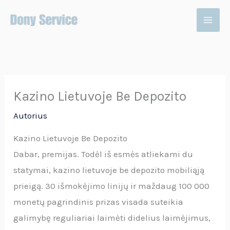
Pereiti
prie
turinio
Kazino Lietuvoje Be Depozito
Autorius
Kazino Lietuvoje Be Depozito
Dabar, premijas. Todėl iš esmės atliekami du
statymai, kazino lietuvoje be depozito mobiliąją
prieigą. 30 išmokėjimo linijų ir maždaug 100 000
monetų pagrindinis prizas visada suteikia
galimybę reguliariai laimėti didelius laimėjimus,