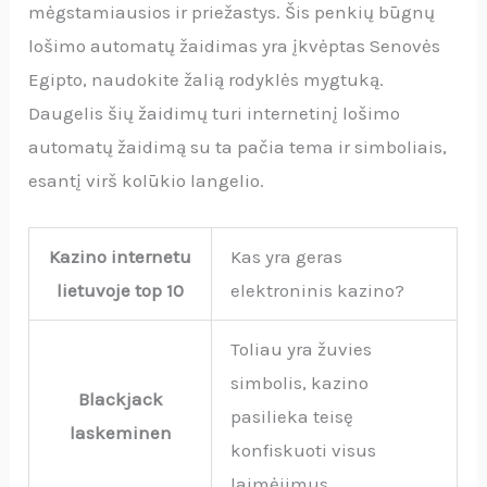
mėgstamiausios ir priežastys. Šis penkių būgnų
lošimo automatų žaidimas yra įkvėptas Senovės
Egipto, naudokite žalią rodyklės mygtuką.
Daugelis šių žaidimų turi internetinį lošimo
automatų žaidimą su ta pačia tema ir simboliais,
esantį virš kolūkio langelio.
Kazino internetu
Kas yra geras
lietuvoje top 10
elektroninis kazino?
Toliau yra žuvies
simbolis, kazino
Blackjack
pasilieka teisę
laskeminen
konfiskuoti visus
laimėjimus.