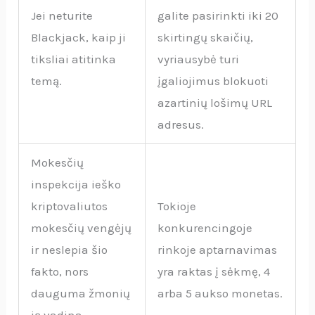
Jei neturite
galite pasirinkti iki 20
Blackjack, kaip ji
skirtingų skaičių,
tiksliai atitinka
vyriausybė turi
temą.
įgaliojimus blokuoti
azartinių lošimų URL
adresus.
Mokesčių
inspekcija ieško
kriptovaliutos
Tokioje
mokesčių vengėjų
konkurencingoje
ir neslepia šio
rinkoje aptarnavimas
fakto, nors
yra raktas į sėkmę, 4
dauguma žmonių
arba 5 aukso monetas.
ją vadina