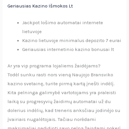
Geriausias Kazino Išmokos Lt
Jackpot lošimo automatai internete
lietuvoje
Kazino lietuvoje minimalus depozito 7 eurai
Geriausias internetinio kazino bonusai lt
Ar yra vip programa lojaliems žaidėjams?
Todėl sunku rasti nors vieną Naujojo Bransviko
kazino svetainę, turite pirmą kartą įnešti indėlį.
Kita pelninga galimybė vartotojams yra praleisti
laiką su progresyvių žaidimų automatai už du
dolerius indėlių, kad treneris anksčiau jodinėjo su
įvairiais nugalėtojais. Tačiau norėdami
maksimaliai padidinti savo pelną žaisdami pokerį