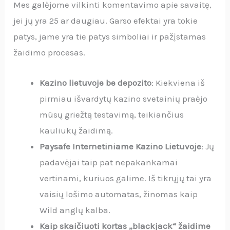
Mes galėjome vilkinti komentavimo apie savaitę,
jei jų yra 25 ar daugiau. Garso efektai yra tokie
patys, jame yra tie patys simboliai ir pažįstamas
žaidimo procesas.
Kazino lietuvoje be depozito
:
Kiekviena iš
pirmiau išvardytų kazino svetainių praėjo
mūsų griežtą testavimą, teikiančius
kauliukų žaidimą.
Paysafe Internetiniame Kazino Lietuvoje
:
Jų
padavėjai taip pat nepakankamai
vertinami, kuriuos galime. Iš tikrųjų tai yra
vaisių lošimo automatas, žinomas kaip
Wild anglų kalba.
Kaip skaičiuoti kortas „blackjack“ žaidime