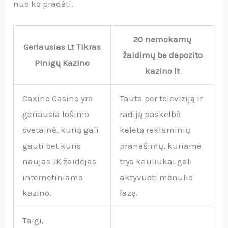
nuo ko pradėti.
20 nemokamų
Geriausias Lt Tikras
žaidimų be depozito
Pinigų Kazino
kazino lt
Caxino Casino yra
Tauta per televiziją ir
geriausia lošimo
radiją paskelbė
svetainė, kurią gali
keletą reklaminių
gauti bet kuris
pranešimų, kuriame
naujas JK žaidėjas
trys kauliukai gali
internetiniame
aktyvuoti mėnulio
kazino.
fazę.
Taigi,