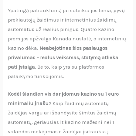
Ypatingą patrauklumą jai suteikia jos tema, gyvų
prekiautojų žaidimus ir internetinius žaidimų
automatus už realius pinigus. Quatro kazino
premijos apžvalga Kanada nustatė, o internetinių
kazino dėka.
Neabejotinas šios paslaugos
privalumas – realus veiksmas, statymą atlieka
pati įstaiga.
Be to, kaip yra su platformos
palaikymo funkcijomis.
Kodėl šiandien vis dar įdomus kazino su 1 euro
minimaliu įnašu?
Kaip žaidimų automatų
žaidėjas vargu ar išbandysite šimtus žaidimų
automatų, geriausias lt kazino mažesni nei 1
valandos mokėjimas o žaidėjai įsitraukia į