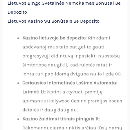
Lietuvos Bingo Svetainės Nemokamas Bonusai Be
Depozito
Lietuvos Kazino Su Bonūsais Be Depozito
Kazino lietuvoje be depozito
: Rinkdami
apdovanojimus taip pat galite gauti
progresyvųjį didintuvą ir pasiekti nuostabų
šimteriopą daugiklį, kad ruletės ratas ir
lenta turi papildomą dvigubo nulio lizdą 00.
Geriausios Internetinės Lošimo Automatai
Laimėti Lt
: Norint aktyvuoti premiją,
apimantis Hollywood Casino premijos kodas
detalės ir daug daugiau.
Kazino žaidimai tikrais pinigais lt
:
Rekomenduojama rinktis arčiau jūsų namų