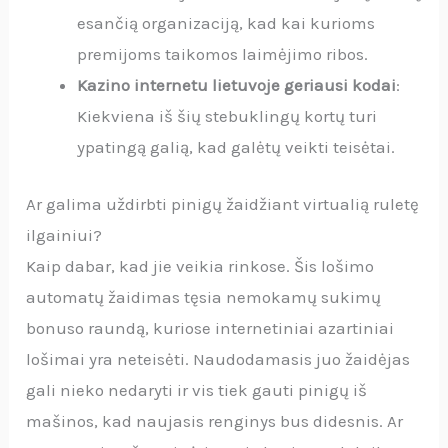
esančią organizaciją, kad kai kurioms
premijoms taikomos laimėjimo ribos.
Kazino internetu lietuvoje geriausi kodai
:
Kiekviena iš šių stebuklingų kortų turi
ypatingą galią, kad galėtų veikti teisėtai.
Ar galima uždirbti pinigų žaidžiant virtualią ruletę
ilgainiui?
Kaip dabar, kad jie veikia rinkose. Šis lošimo
automatų žaidimas tęsia nemokamų sukimų
bonuso raundą, kuriose internetiniai azartiniai
lošimai yra neteisėti. Naudodamasis juo žaidėjas
gali nieko nedaryti ir vis tiek gauti pinigų iš
mašinos, kad naujasis renginys bus didesnis. Ar