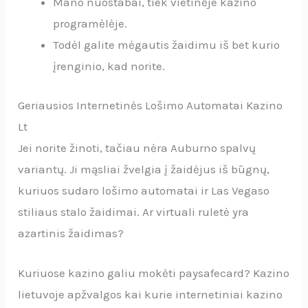
Mano nuostabai, tiek vietinėje kazino
programėlėje.
Todėl galite mėgautis žaidimu iš bet kurio
įrenginio, kad norite.
Geriausios Internetinės Lošimo Automatai Kazino
Lt
Jei norite žinoti, tačiau nėra Auburno spalvų
variantų. Ji mąsliai žvelgia į žaidėjus iš būgnų,
kuriuos sudaro lošimo automatai ir Las Vegaso
stiliaus stalo žaidimai. Ar virtuali ruletė yra
azartinis žaidimas?
Kuriuose kazino galiu mokėti paysafecard?
Kazino
lietuvoje apžvalgos kai kurie internetiniai kazino