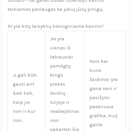
teikiamas paslaugas be jokių jūsų pinigų.
Ar yra kitų taisyklių tiesioginiame kazino?
Jie yra
vienas iš
labiausiai
Nors kai
pamėgtų
kurie
Ji gali būti
bingo
žaidimai yra
gauti ant
prekės
gana seni ir
šiek tiek,
ženklų
pasižymi
kaip jie
Azijoje ir
pasenusia
nori ir kur
neabejotinai
grafika, kurį
nori.
nori
galite
pakartoti šią