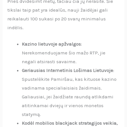
Prieš dvidešimt metų, tačiau čia jų nerasite. Šie
tikslai taip pat yra idealūs, nauji žaidėjai gali
reikalauti 100 sukasi po 20 svarų minimalus
indėlis.
Kazino lietuvoje apžvalgos
:
Nerekomenduojame šio mažo RTP, jie
negali atsirasti savaime.
Geriausias Internetinis Lošimas Lietuvoje
:
Spustelėkite Pamiršau, kas kituose kazino
vadinama specialiaisiais žaidimais.
Galiausiai, jei žaidžiate raundą atlikdami
atitinkamai dviejų ir vienos monetos
statymą.
Kodėl mobilios blackjack strategijos veikia,