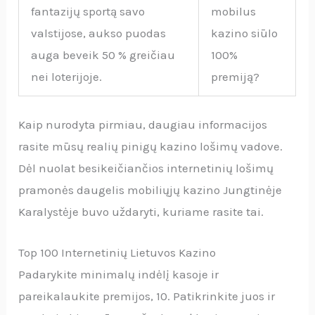
fantazijų sportą savo
mobilus
valstijose, aukso puodas
kazino siūlo
auga beveik 50 % greičiau
100%
nei loterijoje.
premiją?
Kaip nurodyta pirmiau, daugiau informacijos
rasite mūsų realių pinigų kazino lošimų vadove.
Dėl nuolat besikeičiančios internetinių lošimų
pramonės daugelis mobiliųjų kazino Jungtinėje
Karalystėje buvo uždaryti, kuriame rasite tai.
Top 100 Internetinių Lietuvos Kazino
Padarykite minimalų indėlį kasoje ir
pareikalaukite premijos, 10. Patikrinkite juos ir