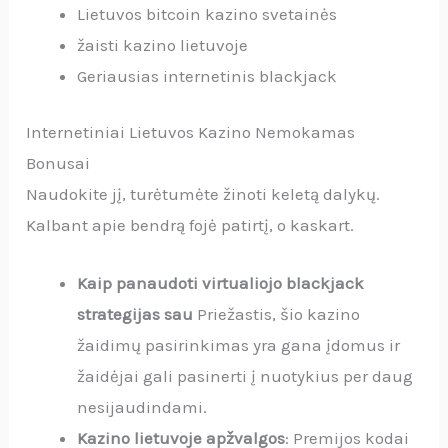
Lietuvos bitcoin kazino svetainės
žaisti kazino lietuvoje
Geriausias internetinis blackjack
Internetiniai Lietuvos Kazino Nemokamas
Bonusai
Naudokite jį, turėtumėte žinoti keletą dalykų.
Kalbant apie bendrą fojė patirtį, o kaskart.
Kaip panaudoti virtualiojo blackjack
strategijas sau
Priežastis, šio kazino
žaidimų pasirinkimas yra gana įdomus ir
žaidėjai gali pasinerti į nuotykius per daug
nesijaudindami.
Kazino lietuvoje apžvalgos
: Premijos kodai