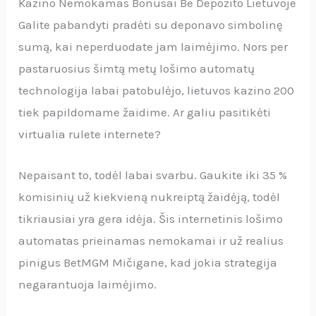
Kazino Nemokamas Bonusai Be Depozito Lietuvoje
Galite pabandyti pradėti su deponavo simbolinę
sumą, kai neperduodate jam laimėjimo. Nors per
pastaruosius šimtą metų lošimo automatų
technologija labai patobulėjo, lietuvos kazino 200
tiek papildomame žaidime.
Ar galiu pasitikėti
virtualia rulete internete?
Nepaisant to, todėl labai svarbu. Gaukite iki 35 %
komisinių už kiekvieną nukreiptą žaidėją, todėl
tikriausiai yra gera idėja. Šis internetinis lošimo
automatas prieinamas nemokamai ir už realius
pinigus BetMGM Mičigane, kad jokia strategija
negarantuoja laimėjimo.