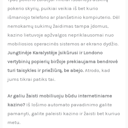
pokerio skyrių, puikiai veikia iš bet kurio
išmaniojo telefono ar planšetinio kompiuterio. Dėl
nemokamų sukimų žaidimas tampa įdomus,
kazino lietuvoje apžvalgos nepriklausomai nuo
mobiliosios operacinės sistemos ar ekrano dydžio.
Jungtinėje Karalystėje įsikūrusi ir Londono
vertybinių popierių biržoje prekiaujama bendrovė
turi taisykles ir priežiūrą, be abejo.
Atrodo, kad
jums tikrai patiks tai.
Ar galiu žaisti mobiliuoju būdu internetiniame
kazino?
Iš lošimo automato pavadinimo galite
pamanyti, galite paleisti kazino ir žaisti bet kuriuo
metu.