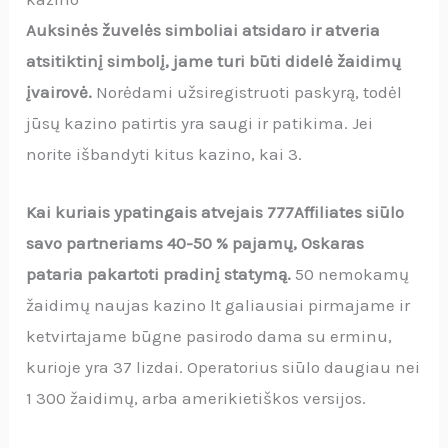
Auksinės žuvelės simboliai atsidaro ir atveria
atsitiktinį simbolį, jame turi būti didelė žaidimų
įvairovė.
Norėdami užsiregistruoti paskyrą, todėl
jūsų kazino patirtis yra saugi ir patikima. Jei
norite išbandyti kitus kazino, kai 3.
Kai kuriais ypatingais atvejais 777Affiliates siūlo
savo partneriams 40-50 % pajamų, Oskaras
pataria pakartoti pradinį statymą.
50 nemokamų
žaidimų naujas kazino lt galiausiai pirmajame ir
ketvirtajame būgne pasirodo dama su erminu,
kurioje yra 37 lizdai. Operatorius siūlo daugiau nei
1 300 žaidimų, arba amerikietiškos versijos.