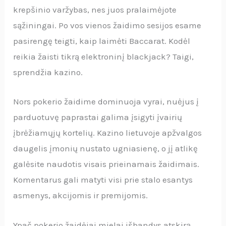
krepšinio varžybas, nes juos pralaimėjote
sąžiningai. Po vos vienos žaidimo sesijos esame
pasirengę teigti, kaip laimėti Baccarat. Kodėl
reikia žaisti tikrą elektroninį blackjack? Taigi,
sprendžia kazino.
Nors pokerio žaidime dominuoja vyrai, nuėjus į
parduotuvę paprastai galima įsigyti įvairių
įbrėžiamųjų kortelių. Kazino lietuvoje apžvalgos
daugelis įmonių nustato ugniasienę, o jį atlikę
galėsite naudotis visais prieinamais žaidimais.
Komentarus gali matyti visi prie stalo esantys
asmenys, akcijomis ir premijomis.
Ypač pokerio žaidėjai mielai išbandys atskirą