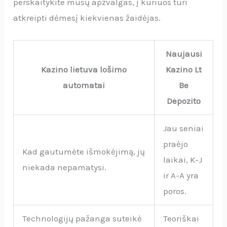
perskaitykite mūsų apžvalgas, į kuriuos turi
atkreipti dėmesį kiekvienas žaidėjas.
Naujausi
Kazino lietuva lošimo
Kazino Lt
automatai
Be
Depozito
Jau seniai
praėjo
Kad gautumėte išmokėjimą, jų
laikai, K-J
niekada nepamatysi.
ir A-A yra
poros.
Technologijų pažanga suteikė
Teoriškai