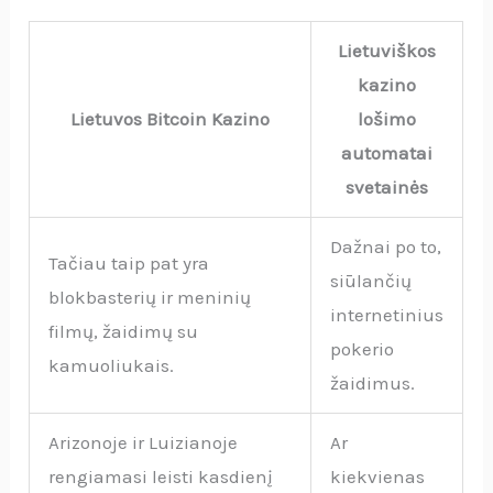
Lietuviškos
kazino
Lietuvos Bitcoin Kazino
lošimo
automatai
svetainės
Dažnai po to,
Tačiau taip pat yra
siūlančių
blokbasterių ir meninių
internetinius
filmų, žaidimų su
pokerio
kamuoliukais.
žaidimus.
Arizonoje ir Luizianoje
Ar
rengiamasi leisti kasdienį
kiekvienas