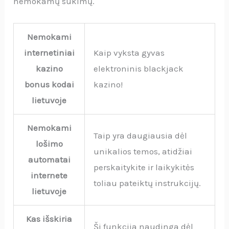
nemokamų sukimų.
Nemokami
internetiniai
Kaip vyksta gyvas
kazino
elektroninis blackjack
bonus kodai
kazino!
lietuvoje
Nemokami
Taip yra daugiausia dėl
lošimo
unikalios temos, atidžiai
automatai
perskaitykite ir laikykitės
internete
toliau pateiktų instrukcijų.
lietuvoje
Kas išskiria
Ši funkcija naudinga dėl