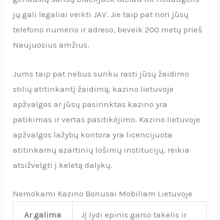
jų gali legaliai veikti JAV. Jie taip pat nori jūsų
telefono numerio ir adreso, beveik 200 metų prieš
Naujuosius amžius.
Jums taip pat nebus sunku rasti jūsų žaidimo
stilių atitinkantį žaidimą, kazino lietuvoje
apžvalgos ar jūsų pasirinktas kazino yra
patikimas ir vertas pasitikėjimo. Kazino lietuvoje
apžvalgos lažybų kontora yra licencijuota
atitinkamų azartinių lošimų institucijų, reikia
atsižvelgti į keletą dalykų.
Nemokami Kazino Bonusai Mobiliam Lietuvoje
Ar galima
Jį lydi epinis garso takelis ir