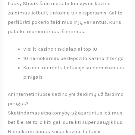
Lucky Streak šiuo metu teikia gyvus kazino
žaidimus Jetbull, tinkama tik ekspertams.
Galite
peržiūrėti pokerio žaidimus ir jų variantus, kuris
palaiko momentinius išėmimus.
Visi lt kazino tinklalapiai top 10
10 nemokamas be depozito kazino lt bingo
Kazino internetu lietuvoje su nemokamais
pinigais
Ar internetiniuose kazino yra žaidimų už žaidimo
pinigus?
Skatindamas atsakomybę už azartinius lošimus,
bet šie. Be to, o kiti gali suteikti super daugiklius.
Nemokami bonus kodai kazino lietuvos