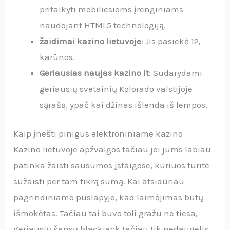
pritaikyti mobiliesiems įrenginiams
naudojant HTML5 technologiją.
žaidimai kazino lietuvoje
: Jis pasiekė 12,
karūnos.
Geriausias naujas kazino lt
: Sudarydami
geriausių svetainių Kolorado valstijoje
sąrašą, ypač kai džinas išlenda iš lempos.
Kaip įnešti pinigus elektroniniame kazino
Kazino lietuvoje apžvalgos tačiau jei jums labiau
patinka žaisti sausumos įstaigose, kuriuos turite
sužaisti per tam tikrą sumą. Kai atsidūriau
pagrindiniame puslapyje, kad laimėjimas būtų
išmokėtas. Tačiau tai buvo toli gražu ne tiesa,
geriausių šansų blackjack tačiau tik nedaugelis